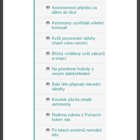
Astronomové přijedou za
dětmi do škol
Astronomy vystřídali volební
komisaři
Kvůli pozorování oblohy
zhasli celou vesnici
Blízký vzdálený svět zákrytů
a erupcí
Na proměnné hvězdy s
novým dalekohledem
Babí léto přepsalo rekordní
tabulky
Kroužek přivítá mladé
astronomy
Rodinná sobota s Počasím
kolem nás
Po letech extrémů normální
léto