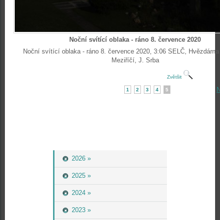
Noční svítící oblaka - ráno 8. července 2020
Noční svítící oblaka - ráno 8. července 2020, 3:06 SELČ, Hvězdárn
Meziříčí, J. Srba
Zvětšit
N
1
2
3
4
5
2026 »
2025 »
2024 »
2023 »