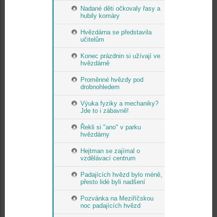
Nadané děti očkovaly řasy a
hubily komáry
Hvězdárna se představila
učitelům
Konec prázdnin si užívají ve
hvězdárně
Proměnné hvězdy pod
drobnohledem
Výuka fyziky a mechaniky?
Jde to i zábavně!
Řekli si "ano" v parku
hvězdárny
Hejtman se zajímal o
vzdělávací centrum
Padajících hvězd bylo méně,
přesto lidé byli nadšení
Pozvánka na Meziříčskou
noc padajících hvězd