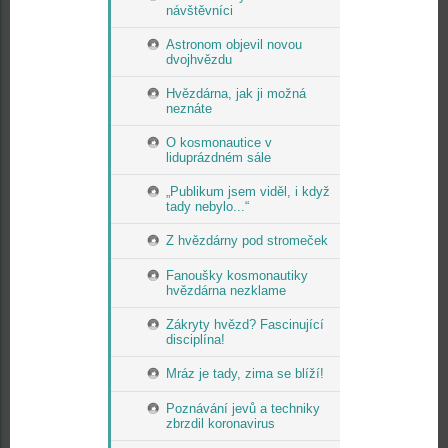
návštěvníci
Astronom objevil novou
dvojhvězdu
Hvězdárna, jak ji možná
neznáte
O kosmonautice v
liduprázdném sále
„Publikum jsem viděl, i když
tady nebylo...“
Z hvězdárny pod stromeček
Fanoušky kosmonautiky
hvězdárna nezklame
Zákryty hvězd? Fascinující
disciplína!
Mráz je tady, zima se blíží!
Poznávání jevů a techniky
zbrzdil koronavirus