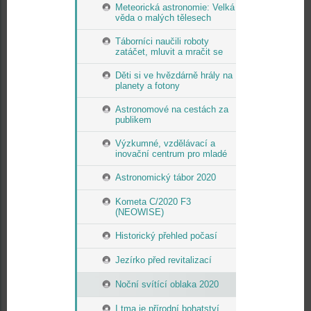
Meteorická astronomie: Velká
věda o malých tělesech
Táborníci naučili roboty
zatáčet, mluvit a mračit se
Děti si ve hvězdárně hrály na
planety a fotony
Astronomové na cestách za
publikem
Výzkumné, vzdělávací a
inovační centrum pro mladé
Astronomický tábor 2020
Kometa C/2020 F3
(NEOWISE)
Historický přehled počasí
Jezírko před revitalizací
Noční svítící oblaka 2020
I tma je přírodní bohatství