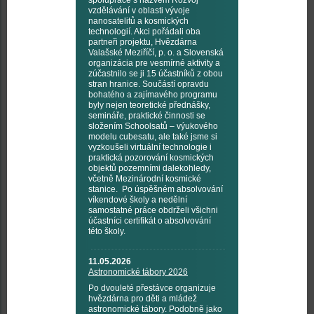
spolupráce s názvem Rozvoj
vzdělávání v oblasti vývoje
nanosatelitů a kosmických
technologií. Akci pořádali oba
partneři projektu, Hvězdárna
Valašské Meziříčí, p. o. a Slovenská
organizácia pre vesmírné aktivity a
zúčastnilo se ji 15 účastníků z obou
stran hranice. Součástí opravdu
bohatého a zajímavého programu
byly nejen teoretické přednášky,
semináře, praktické činnosti se
složením Schoolsatů – výukového
modelu cubesatu, ale také jsme si
vyzkoušeli virtuální technologie i
praktická pozorování kosmických
objektů pozemními dalekohledy,
včetně Mezinárodní kosmické
stanice. Po úspěšném absolvování
víkendové školy a nedělní
samostatné práce obdrželi všichni
účastníci certifikát o absolvování
této školy.
11.05.2026
Astronomické tábory 2026
Po dvouleté přestávce organizuje
hvězdárna pro děti a mládež
astronomické tábory. Podobně jako