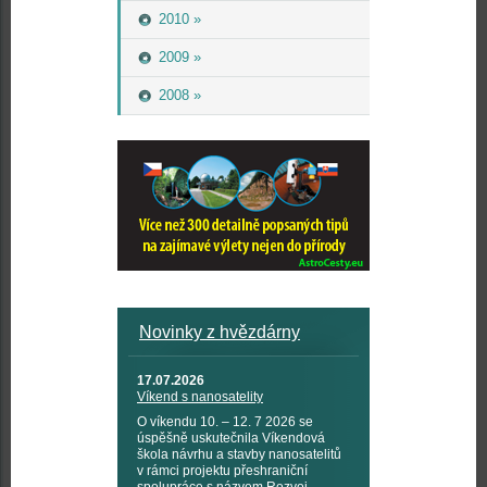
2010 »
2009 »
2008 »
Novinky z hvězdárny
17.07.2026
Víkend s nanosatelity
O víkendu 10. – 12. 7 2026 se
úspěšně uskutečnila Víkendová
škola návrhu a stavby nanosatelitů
v rámci projektu přeshraniční