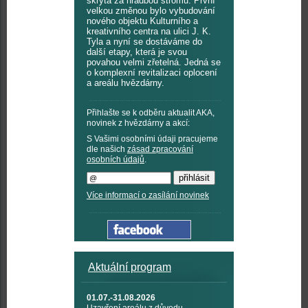
skryta za hradbou stromů. První
velkou změnou bylo vybudování
nového objektu Kulturního a
kreativního centra na ulici J. K.
Tyla a nyní se dostáváme do
další etapy, která je svou
povahou velmi zřetelná. Jedná se
o komplexní revitalizaci oplocení
a areálu hvězdárny.
Přihlašte se k odběru aktualit AKA,
novinek z hvězdárny a akcí:
S Vašimi osobními údaji pracujeme
dle našich
zásad zpracování
osobních údajů
.
Více informací o zasílání novinek
Aktuální program
01.07.-31.08.2026