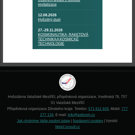
Uzavření areálu z důvodu
revitalizace
12.08.2026
Hvězdný duel
27.-29.11.2026
KOSMONAUTIKA, RAKETOVÁ
TECHNIKA A KOSMICKÉ
TECHNOLOGIE
Hvězdárna Valašské Meziříčí, příspěvková organizace, Vsetínská 78, 757
01 Valašské Meziříčí
Příspěvková organizace Zlínského kraje. Telefon:
571 611 928
, Mobil:
777
277 134
, E-mail:
info@astrovm.cz
Jak chráníme Vaše osobní údaje
|
Nastavení cookies
| Vyrobil:
WebConsult.cz