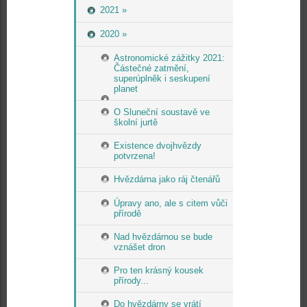
2021 »
2020 »
Astronomické zážitky 2021:
Částečné zatmění,
superúplněk i seskupení
planet
O Sluneční soustavě ve
školní jurtě
Existence dvojhvězdy
potvrzena!
Hvězdárna jako ráj čtenářů
Úpravy ano, ale s citem vůči
přírodě
Nad hvězdárnou se bude
vznášet dron
Pro ten krásný kousek
přírody...
Do hvězdárny se vrátí