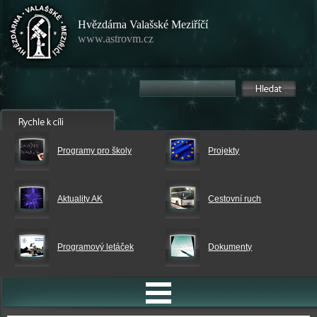
Hvězdárna Valašské Meziříčí
www.astrovm.cz
Programy pro školy
Projekty
Aktuality AK
Cestovní ruch
Programový letáček
Dokumenty