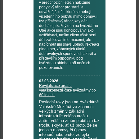
v předchozích letech nabízíme
pobytový tábor pro starší a
odvážnější děti, které se nebojí
vícedenního pobytu mimo domov, i
tzv. příměstský tábor, kdy děti
docházejí každý den na hvězdárnu.
Obě akce jsou koncipovány jako
vzdělávací, naším cílem však není
děti zahlcovat informacemi, ale
nabídnout jim smysluplnou rekreaci
plnou her, zábavných úkolů,
dobrovolných sportovních aktivit a
především odpočinku pod
hvězdnou oblohou při nočních
pozorováních.
03.03.2026
Revitalizace areálu
valašskomeziříčské hvězdárny po
60 letech
Poslední roky jsou na Hvězdárně
Valašské Meziříčí ve znamení
velkých změn v základní
infrastruktuře celého areálu.
Zatím většina změn probíhala tak
trochu skrytě, ať už proto, že se
jednalo o opravy či úpravy
interiérů nebo proto, že byla