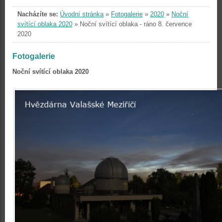
Nacházíte se:
Úvodní stránka
»
Fotogalerie
»
2020
»
Noční
svítící oblaka 2020
»
Noční svítící oblaka - ráno 8. července
2020
Fotogalerie
Noční svítící oblaka 2020