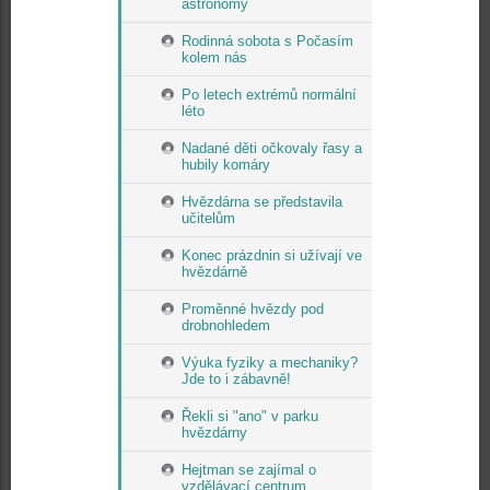
astronomy
Rodinná sobota s Počasím
kolem nás
Po letech extrémů normální
léto
Nadané děti očkovaly řasy a
hubily komáry
Hvězdárna se představila
učitelům
Konec prázdnin si užívají ve
hvězdárně
Proměnné hvězdy pod
drobnohledem
Výuka fyziky a mechaniky?
Jde to i zábavně!
Řekli si "ano" v parku
hvězdárny
Hejtman se zajímal o
vzdělávací centrum