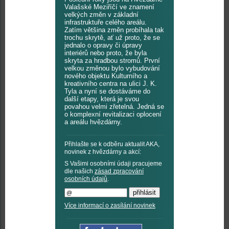
Valašské Meziříčí ve znamení
velkých změn v základní
infrastruktuře celého areálu.
Zatím většina změn probíhala tak
trochu skrytě, ať už proto, že se
jednalo o opravy či úpravy
interiérů nebo proto, že byla
skryta za hradbou stromů. První
velkou změnou bylo vybudování
nového objektu Kulturního a
kreativního centra na ulici J. K.
Tyla a nyní se dostáváme do
další etapy, která je svou
povahou velmi zřetelná. Jedná se
o komplexní revitalizaci oplocení
a areálu hvězdárny.
Přihlašte se k odběru aktualit AKA,
novinek z hvězdárny a akcí:
S Vašimi osobními údaji pracujeme
dle našich
zásad zpracování
osobních údajů
.
Více informací o zasílání novinek