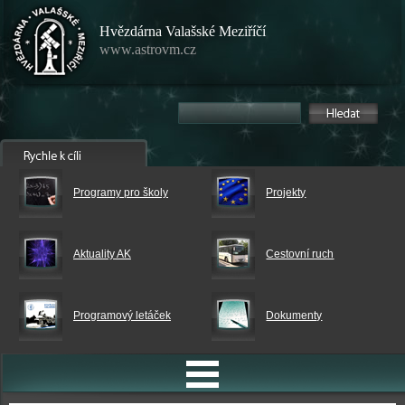
Hvězdárna Valašské Meziříčí
www.astrovm.cz
Programy pro školy
Projekty
Aktuality AK
Cestovní ruch
Programový letáček
Dokumenty