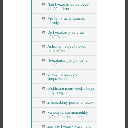
Nad hvězdárnou se bude
vznášet dron
Pro ten krásný kousek
přírody...
Do hvězdárny se vrátí
návštěvníci
Astronom objevil novou
dvojhvězdu
Hvězdárna, jak ji možná
neznáte
O kosmonautice v
liduprázdném sále
„Publikum jsem viděl, i když
tady nebylo...“
Z hvězdárny pod stromeček
Fanoušky kosmonautiky
hvězdárna nezklame
Zákryty hvězd? Fascinující