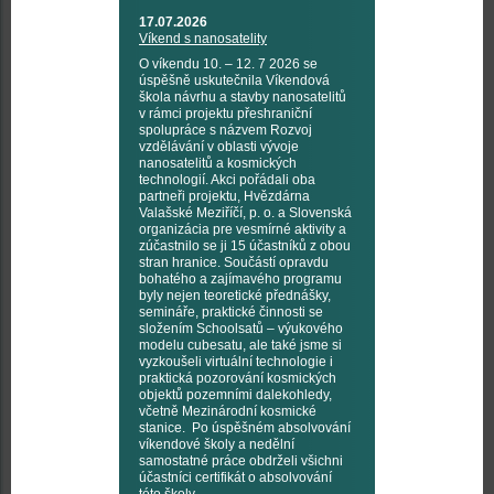
17.07.2026
Víkend s nanosatelity
O víkendu 10. – 12. 7 2026 se
úspěšně uskutečnila Víkendová
škola návrhu a stavby nanosatelitů
v rámci projektu přeshraniční
spolupráce s názvem Rozvoj
vzdělávání v oblasti vývoje
nanosatelitů a kosmických
technologií. Akci pořádali oba
partneři projektu, Hvězdárna
Valašské Meziříčí, p. o. a Slovenská
organizácia pre vesmírné aktivity a
zúčastnilo se ji 15 účastníků z obou
stran hranice. Součástí opravdu
bohatého a zajímavého programu
byly nejen teoretické přednášky,
semináře, praktické činnosti se
složením Schoolsatů – výukového
modelu cubesatu, ale také jsme si
vyzkoušeli virtuální technologie i
praktická pozorování kosmických
objektů pozemními dalekohledy,
včetně Mezinárodní kosmické
stanice. Po úspěšném absolvování
víkendové školy a nedělní
samostatné práce obdrželi všichni
účastníci certifikát o absolvování