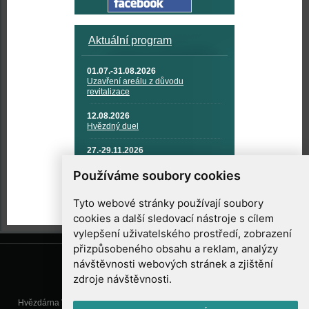
Aktuální program
01.07.-31.08.2026
Uzavření areálu z důvodu
revitalizace
12.08.2026
Hvězdný duel
27.-29.11.2026
KOSMONAUTIKA, RAKETOVÁ
TECHNIKA A KOSMICKÉ
Používáme soubory cookies
TECHNOLOGIE
Tyto webové stránky používají soubory
cookies a další sledovací nástroje s cílem
vylepšení uživatelského prostředí, zobrazení
přizpůsobeného obsahu a reklam, analýzy
návštěvnosti webových stránek a zjištění
zdroje návštěvnosti.
Hvězdárna Valašské Meziříčí, příspěvková organizace, Vsetínská 78, 757