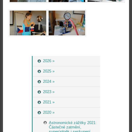
2026 »
2025 »
2024 »
2023 »
2021 »
2020 »
Astronomické zážitky 2021:
Částečné zatmění,
superúplněk i seskupení