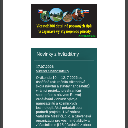
Novinky z hvězdárny
17.07.2026
Víkend s nanosatelity
O víkendu 10. – 12. 7 2026 se
úspěšně uskutečnila Víkendová
škola návrhu a stavby nanosatelitů
v rámci projektu přeshraniční
spolupráce s názvem Rozvoj
vzdělávání v oblasti vývoje
nanosatelitů a kosmických
technologií. Akci pořádali oba
partneři projektu, Hvězdárna
Valašské Meziříčí, p. o. a Slovenská
organizácia pre vesmírné aktivity a
zúčastnilo se ji 15 účastníků z obou