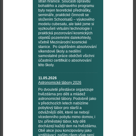
stran hranice. Součástí opravdu
bohatého a zajímavého programu
byly nejen teoretické přednášky,
semináře, praktické činnosti se
složením Schoolsatů – výukového
modelu cubesatu, ale také jsme si
vyzkoušeli virtuální technologie i
praktická pozorování kosmických
objektů pozemními dalekohledy,
včetně Mezinárodní kosmické
stanice. Po úspěšném absolvování
víkendové školy a nedělní
samostatné práce obdrželi všichni
účastníci certifikát o absolvování
této školy.
11.05.2026
Astronomické tábory 2026
Po dvouleté přestávce organizuje
hvězdárna pro děti a mládež
astronomické tábory. Podobně jako
v předchozích letech nabízíme
pobytový tábor pro starší a
odvážnější děti, které se nebojí
vícedenního pobytu mimo domov, i
tzv. příměstský tábor, kdy děti
docházejí každý den na hvězdárnu.
Obě akce jsou koncipovány jako
vzdělávací, naším cílem však není