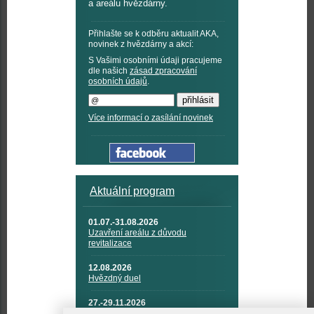
a areálu hvězdárny.
Přihlašte se k odběru aktualit AKA,
novinek z hvězdárny a akcí:
S Vašimi osobními údaji pracujeme
dle našich
zásad zpracování
osobních údajů
.
Více informací o zasílání novinek
Aktuální program
01.07.-31.08.2026
Uzavření areálu z důvodu
revitalizace
12.08.2026
Hvězdný duel
27.-29.11.2026
KOSMONAUTIKA, RAKETOVÁ