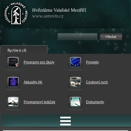
Hvězdárna Valašské Meziříčí
www.astrovm.cz
Programy pro školy
Projekty
Aktuality AK
Cestovní ruch
Programový letáček
Dokumenty