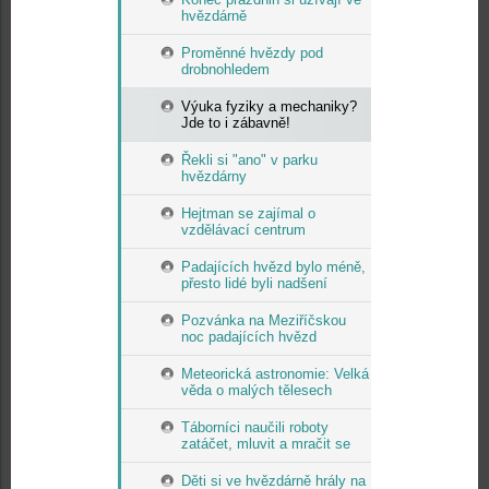
hvězdárně
Proměnné hvězdy pod
drobnohledem
Výuka fyziky a mechaniky?
Jde to i zábavně!
Řekli si "ano" v parku
hvězdárny
Hejtman se zajímal o
vzdělávací centrum
Padajících hvězd bylo méně,
přesto lidé byli nadšení
Pozvánka na Meziříčskou
noc padajících hvězd
Meteorická astronomie: Velká
věda o malých tělesech
Táborníci naučili roboty
zatáčet, mluvit a mračit se
Děti si ve hvězdárně hrály na