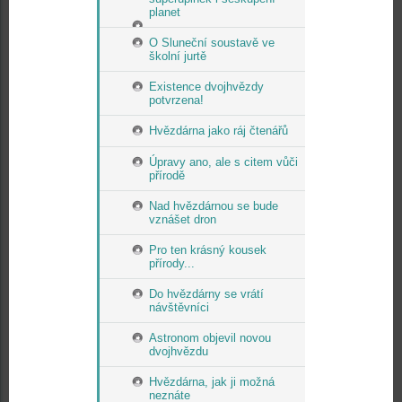
planet
O Sluneční soustavě ve
školní jurtě
Existence dvojhvězdy
potvrzena!
Hvězdárna jako ráj čtenářů
Úpravy ano, ale s citem vůči
přírodě
Nad hvězdárnou se bude
vznášet dron
Pro ten krásný kousek
přírody...
Do hvězdárny se vrátí
návštěvníci
Astronom objevil novou
dvojhvězdu
Hvězdárna, jak ji možná
neznáte