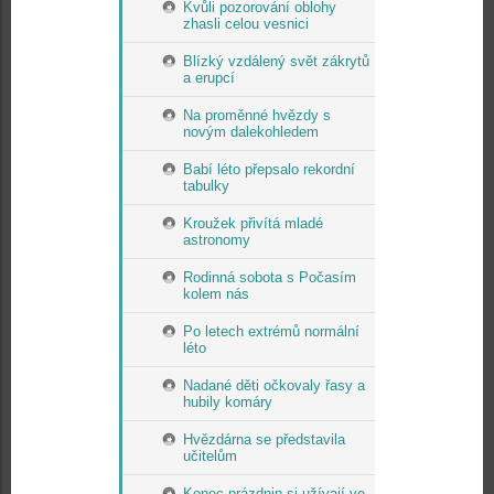
Kvůli pozorování oblohy
zhasli celou vesnici
Blízký vzdálený svět zákrytů
a erupcí
Na proměnné hvězdy s
novým dalekohledem
Babí léto přepsalo rekordní
tabulky
Kroužek přivítá mladé
astronomy
Rodinná sobota s Počasím
kolem nás
Po letech extrémů normální
léto
Nadané děti očkovaly řasy a
hubily komáry
Hvězdárna se představila
učitelům
Konec prázdnin si užívají ve