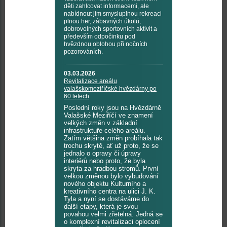
děti zahlcovat informacemi, ale
nabídnout jim smysluplnou rekreaci
plnou her, zábavných úkolů,
dobrovolných sportovních aktivit a
především odpočinku pod
hvězdnou oblohou při nočních
pozorováních.
03.03.2026
Revitalizace areálu
valašskomeziříčské hvězdárny po
60 letech
Poslední roky jsou na Hvězdárně
Valašské Meziříčí ve znamení
velkých změn v základní
infrastruktuře celého areálu.
Zatím většina změn probíhala tak
trochu skrytě, ať už proto, že se
jednalo o opravy či úpravy
interiérů nebo proto, že byla
skryta za hradbou stromů. První
velkou změnou bylo vybudování
nového objektu Kulturního a
kreativního centra na ulici J. K.
Tyla a nyní se dostáváme do
další etapy, která je svou
povahou velmi zřetelná. Jedná se
o komplexní revitalizaci oplocení