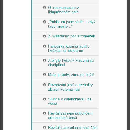
O kosmonautice v
liduprázdném sále
„Publikum jsem viděl, i když
tady nebylo...“
Z hvězdárny pod stromeček
Fanoušky kosmonautiky
hvězdárna nezklame
Zákryty hvězd? Fascinující
disciplína!
Mráz je tady, zima se blíží!
Poznávání jevů a techniky
zbrzdil koronavirus
Slunce v dalekohledu i na
webu
Revitalizace-po dokončení
arboristické části
Revitalizace-arboristická část