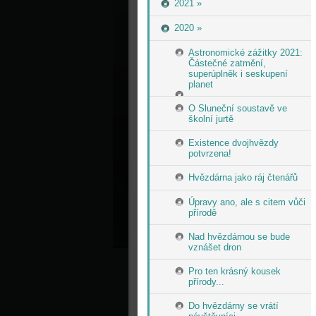
2021 »
2020 »
Astronomické zážitky 2021:
Částečné zatmění,
superúplněk i seskupení
planet
O Sluneční soustavě ve
školní jurtě
Existence dvojhvězdy
potvrzena!
Hvězdárna jako ráj čtenářů
Úpravy ano, ale s citem vůči
přírodě
Nad hvězdárnou se bude
vznášet dron
Pro ten krásný kousek
přírody...
Do hvězdárny se vrátí