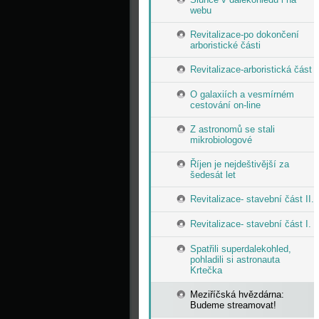
webu
Revitalizace-po dokončení
arboristické části
Revitalizace-arboristická část
O galaxiích a vesmírném
cestování on-line
Z astronomů se stali
mikrobiologové
Říjen je nejdeštivější za
šedesát let
Revitalizace- stavební část II.
Revitalizace- stavební část I.
Spatřili superdalekohled,
pohladili si astronauta
Krtečka
Meziříčská hvězdárna:
Budeme streamovat!