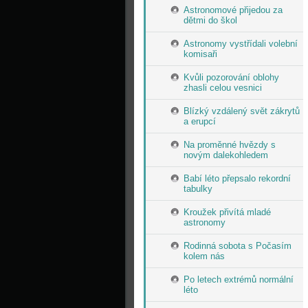
Astronomové přijedou za
dětmi do škol
Astronomy vystřídali volební
komisaři
Kvůli pozorování oblohy
zhasli celou vesnici
Blízký vzdálený svět zákrytů
a erupcí
Na proměnné hvězdy s
novým dalekohledem
Babí léto přepsalo rekordní
tabulky
Kroužek přivítá mladé
astronomy
Rodinná sobota s Počasím
kolem nás
Po letech extrémů normální
léto