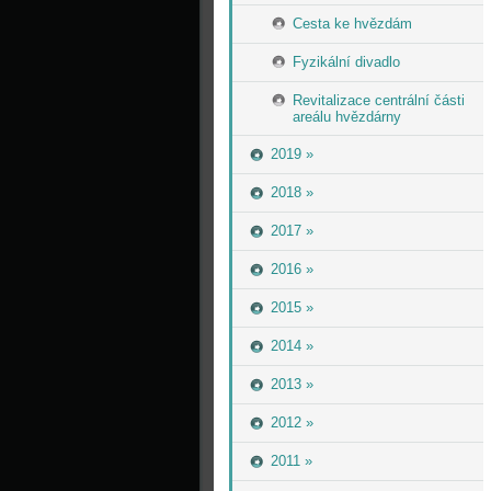
Cesta ke hvězdám
Fyzikální divadlo
Revitalizace centrální části
areálu hvězdárny
2019 »
2018 »
2017 »
2016 »
2015 »
2014 »
2013 »
2012 »
2011 »