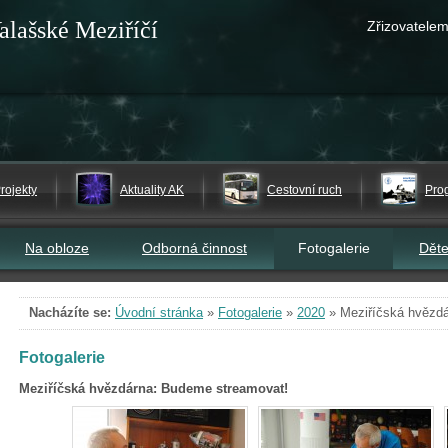
alašské Meziříčí
Zřizovatelem
rojekty
Aktuality AK
Cestovní ruch
Pro
Na obloze
Odborná činnost
Fotogalerie
Dět
Nacházíte se:
Úvodní stránka
»
Fotogalerie
»
2020
»
Meziříčská hvězd
Fotogalerie
Meziříčská hvězdárna: Budeme streamovat!