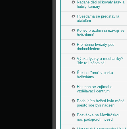
Nadané děti očkovaly řasy a
hubily komáry
Hvězdárna se představila
učitelům
Konec prázdnin si užívají ve
hvězdárně
Proměnné hvězdy pod
drobnohledem
Výuka fyziky a mechaniky?
Jde to i zábavně!
Řekli si "ano" v parku
hvězdárny
Hejtman se zajímal o
vzdělávací centrum
Padajících hvězd bylo méně,
přesto lidé byli nadšení
Pozvánka na Meziříčskou
noc padajících hvězd