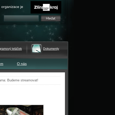
 organizace je
gramový letáček
Dokumenty
em
O nás
árna: Budeme streamovat!