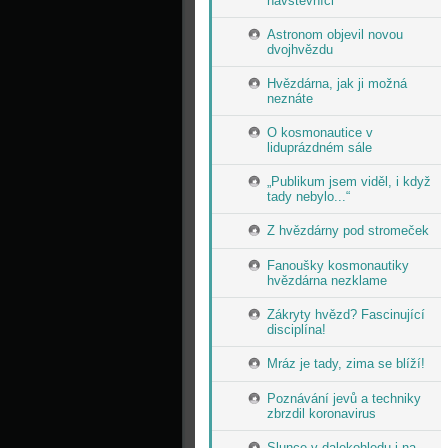
návštěvníci
Astronom objevil novou
dvojhvězdu
Hvězdárna, jak ji možná
neznáte
O kosmonautice v
liduprázdném sále
„Publikum jsem viděl, i když
tady nebylo...“
Z hvězdárny pod stromeček
Fanoušky kosmonautiky
hvězdárna nezklame
Zákryty hvězd? Fascinující
disciplína!
Mráz je tady, zima se blíží!
Poznávání jevů a techniky
zbrzdil koronavirus
Slunce v dalekohledu i na