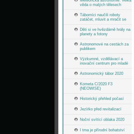
Meteorická astronomie: Velká
věda o malých tělesech
Táborníci naučili roboty
zatáčet, mluvit a mračit se
Děti si ve hvězdárně hrály na
planety a fotony
Astronomové na cestách za
publikem
Výzkumné, vzdělávací a
inovační centrum pro mladé
Astronomický tábor 2020
Kometa C/2020 F3
(NEOWISE)
Historický přehled počasí
Jezírko před revitalizací
Noční svítící oblaka 2020
I tma je přírodní bohatství