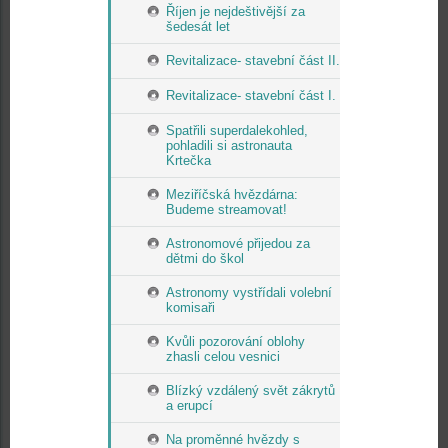
Říjen je nejdeštivější za
šedesát let
Revitalizace- stavební část II.
Revitalizace- stavební část I.
Spatřili superdalekohled,
pohladili si astronauta
Krtečka
Meziříčská hvězdárna:
Budeme streamovat!
Astronomové přijedou za
dětmi do škol
Astronomy vystřídali volební
komisaři
Kvůli pozorování oblohy
zhasli celou vesnici
Blízký vzdálený svět zákrytů
a erupcí
Na proměnné hvězdy s