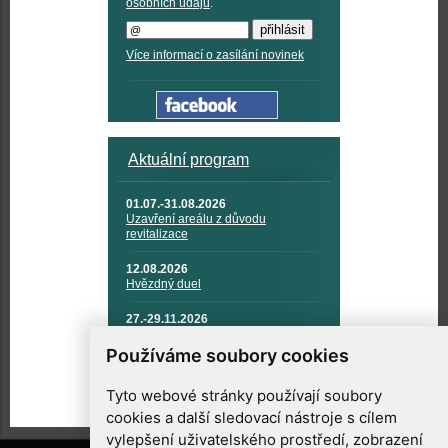
osobních údajů
.
Více informací o zasílání novinek
Aktuální program
01.07.-31.08.2026
Uzavření areálu z důvodu
revitalizace
12.08.2026
Hvězdný duel
27.-29.11.2026
KOSMONAUTIKA, RAKETOVÁ
TECHNIKA A KOSMICKÉ
Používáme soubory cookies
TECHNOLOGIE
Tyto webové stránky používají soubory
cookies a další sledovací nástroje s cílem
vylepšení uživatelského prostředí, zobrazení