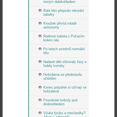
novým dalekohledem
Babí léto přepsalo rekordní
tabulky
Kroužek přivítá mladé
astronomy
Rodinná sobota s Počasím
kolem nás
Po letech extrémů normální
léto
Nadané děti očkovaly řasy a
hubily komáry
Hvězdárna se představila
učitelům
Konec prázdnin si užívají ve
hvězdárně
Proměnné hvězdy pod
drobnohledem
Výuka fyziky a mechaniky?
Jde to i zábavně!