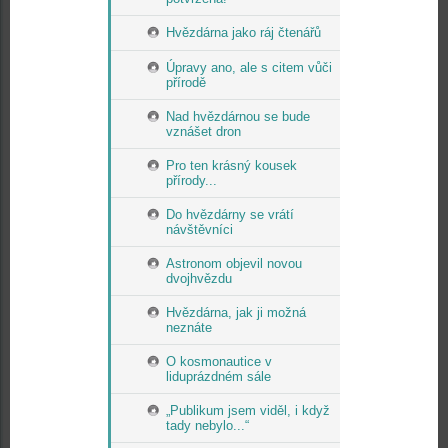
Hvězdárna jako ráj čtenářů
Úpravy ano, ale s citem vůči
přírodě
Nad hvězdárnou se bude
vznášet dron
Pro ten krásný kousek
přírody...
Do hvězdárny se vrátí
návštěvníci
Astronom objevil novou
dvojhvězdu
Hvězdárna, jak ji možná
neznáte
O kosmonautice v
liduprázdném sále
„Publikum jsem viděl, i když
tady nebylo...“