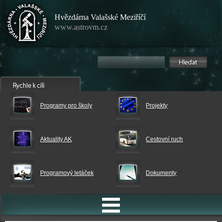
Hvězdárna Valašské Meziříčí
www.astrovm.cz
Programy pro školy
Projekty
Aktuality AK
Cestovní ruch
Programový letáček
Dokumenty