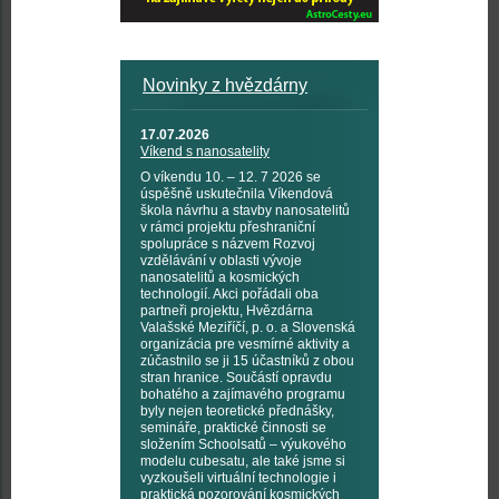
Novinky z hvězdárny
17.07.2026
Víkend s nanosatelity
O víkendu 10. – 12. 7 2026 se
úspěšně uskutečnila Víkendová
škola návrhu a stavby nanosatelitů
v rámci projektu přeshraniční
spolupráce s názvem Rozvoj
vzdělávání v oblasti vývoje
nanosatelitů a kosmických
technologií. Akci pořádali oba
partneři projektu, Hvězdárna
Valašské Meziříčí, p. o. a Slovenská
organizácia pre vesmírné aktivity a
zúčastnilo se ji 15 účastníků z obou
stran hranice. Součástí opravdu
bohatého a zajímavého programu
byly nejen teoretické přednášky,
semináře, praktické činnosti se
složením Schoolsatů – výukového
modelu cubesatu, ale také jsme si
vyzkoušeli virtuální technologie i
praktická pozorování kosmických