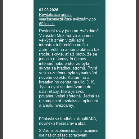
03.03.2026
Revitalizace areálu
valašskomeziříčské hvězdárny po
60 letech
Poslední roky jsou na Hvězdárně
Valašské Meziříčí ve znamení
velkých změn v základní
infrastruktuře celého areálu.
Zatím většina změn probíhala tak
trochu skrytě, ať už proto, že se
jednalo o opravy či úpravy
interiérů nebo proto, že byla
skryta za hradbou stromů. První
velkou změnou bylo vybudování
nového objektu Kulturního a
kreativního centra na ulici J. K.
Tyla a nyní se dostáváme do
další etapy, která je svou
povahou velmi zřetelná. Jedná se
o komplexní revitalizaci oplocení
a areálu hvězdárny.
Přihlašte se k odběru aktualit AKA,
novinek z hvězdárny a akcí:
S Vašimi osobními údaji pracujeme
dle našich
zásad zpracování