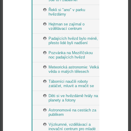
Řekli si "ano" v parku
hvězdárny
Hejtman se zajímal o
vzdělávací centrum
Padajících hvězd bylo méně,
přesto lidé byli nadšení
Pozvánka na Meziříčskou
noc padajících hvězd
Meteorická astronomie: Velká
věda o malých tělesech
Táborníci naučili roboty
zatáčet, mluvit a mračit se
Děti si ve hvězdárně hrály na
planety a fotony
Astronomové na cestách za
publikem
Výzkumné, vzdělávací a
inovační centrum pro mladé