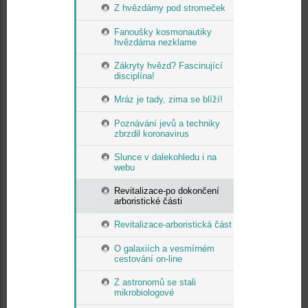
Z hvězdárny pod stromeček
Fanoušky kosmonautiky
hvězdárna nezklame
Zákryty hvězd? Fascinující
disciplína!
Mráz je tady, zima se blíží!
Poznávání jevů a techniky
zbrzdil koronavirus
Slunce v dalekohledu i na
webu
Revitalizace-po dokončení
arboristické části
Revitalizace-arboristická část
O galaxiích a vesmírném
cestování on-line
Z astronomů se stali
mikrobiologové