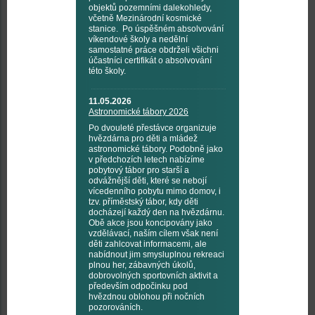
objektů pozemními dalekohledy,
včetně Mezinárodní kosmické
stanice. Po úspěšném absolvování
víkendové školy a nedělní
samostatné práce obdrželi všichni
účastníci certifikát o absolvování
této školy.
11.05.2026
Astronomické tábory 2026
Po dvouleté přestávce organizuje
hvězdárna pro děti a mládež
astronomické tábory. Podobně jako
v předchozích letech nabízíme
pobytový tábor pro starší a
odvážnější děti, které se nebojí
vícedenního pobytu mimo domov, i
tzv. příměstský tábor, kdy děti
docházejí každý den na hvězdárnu.
Obě akce jsou koncipovány jako
vzdělávací, naším cílem však není
děti zahlcovat informacemi, ale
nabídnout jim smysluplnou rekreaci
plnou her, zábavných úkolů,
dobrovolných sportovních aktivit a
především odpočinku pod
hvězdnou oblohou při nočních
pozorováních.