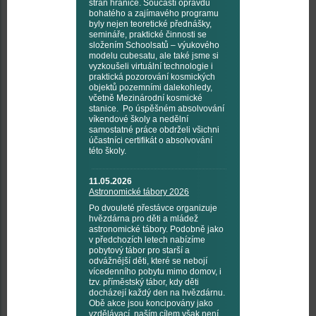
stran hranice. Součástí opravdu
bohatého a zajímavého programu
byly nejen teoretické přednášky,
semináře, praktické činnosti se
složením Schoolsatů – výukového
modelu cubesatu, ale také jsme si
vyzkoušeli virtuální technologie i
praktická pozorování kosmických
objektů pozemními dalekohledy,
včetně Mezinárodní kosmické
stanice. Po úspěšném absolvování
víkendové školy a nedělní
samostatné práce obdrželi všichni
účastníci certifikát o absolvování
této školy.
11.05.2026
Astronomické tábory 2026
Po dvouleté přestávce organizuje
hvězdárna pro děti a mládež
astronomické tábory. Podobně jako
v předchozích letech nabízíme
pobytový tábor pro starší a
odvážnější děti, které se nebojí
vícedenního pobytu mimo domov, i
tzv. příměstský tábor, kdy děti
docházejí každý den na hvězdárnu.
Obě akce jsou koncipovány jako
vzdělávací, naším cílem však není