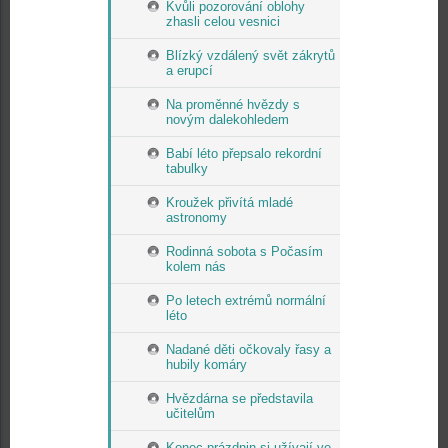
Kvůli pozorování oblohy
zhasli celou vesnici
Blízký vzdálený svět zákrytů
a erupcí
Na proměnné hvězdy s
novým dalekohledem
Babí léto přepsalo rekordní
tabulky
Kroužek přivítá mladé
astronomy
Rodinná sobota s Počasím
kolem nás
Po letech extrémů normální
léto
Nadané děti očkovaly řasy a
hubily komáry
Hvězdárna se představila
učitelům
Konec prázdnin si užívají ve