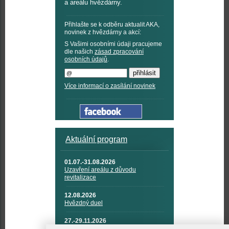
a areálu hvězdárny.
Přihlašte se k odběru aktualit AKA,
novinek z hvězdárny a akcí:
S Vašimi osobními údaji pracujeme
dle našich
zásad zpracování
osobních údajů
.
Více informací o zasílání novinek
Aktuální program
01.07.-31.08.2026
Uzavření areálu z důvodu
revitalizace
12.08.2026
Hvězdný duel
27.-29.11.2026
KOSMONAUTIKA, RAKETOVÁ