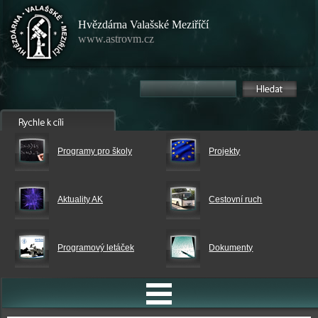
Hvězdárna Valašské Meziříčí
www.astrovm.cz
Programy pro školy
Projekty
Aktuality AK
Cestovní ruch
Programový letáček
Dokumenty