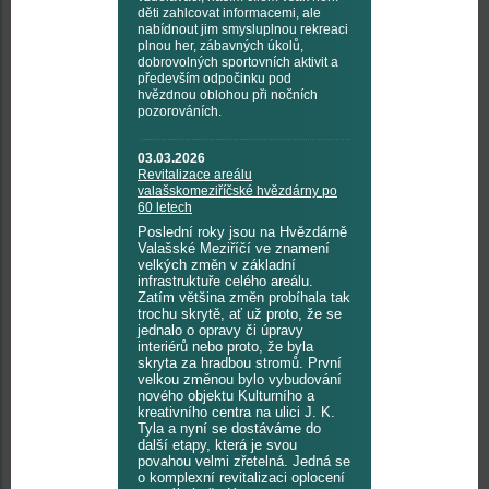
děti zahlcovat informacemi, ale
nabídnout jim smysluplnou rekreaci
plnou her, zábavných úkolů,
dobrovolných sportovních aktivit a
především odpočinku pod
hvězdnou oblohou při nočních
pozorováních.
03.03.2026
Revitalizace areálu
valašskomeziříčské hvězdárny po
60 letech
Poslední roky jsou na Hvězdárně
Valašské Meziříčí ve znamení
velkých změn v základní
infrastruktuře celého areálu.
Zatím většina změn probíhala tak
trochu skrytě, ať už proto, že se
jednalo o opravy či úpravy
interiérů nebo proto, že byla
skryta za hradbou stromů. První
velkou změnou bylo vybudování
nového objektu Kulturního a
kreativního centra na ulici J. K.
Tyla a nyní se dostáváme do
další etapy, která je svou
povahou velmi zřetelná. Jedná se
o komplexní revitalizaci oplocení