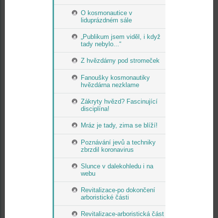
O kosmonautice v
liduprázdném sále
„Publikum jsem viděl, i když
tady nebylo...“
Z hvězdárny pod stromeček
Fanoušky kosmonautiky
hvězdárna nezklame
Zákryty hvězd? Fascinující
disciplína!
Mráz je tady, zima se blíží!
Poznávání jevů a techniky
zbrzdil koronavirus
Slunce v dalekohledu i na
webu
Revitalizace-po dokončení
arboristické části
Revitalizace-arboristická část