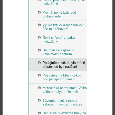
hvězdárně
Proměnné hvězdy pod
drobnohledem
Výuka fyziky a mechaniky?
Jde to i zábavně!
Řekli si "ano" v parku
hvězdárny
Hejtman se zajímal o
vzdělávací centrum
Padajících hvězd bylo méně,
přesto lidé byli nadšení
Pozvánka na Meziříčskou
noc padajících hvězd
Meteorická astronomie: Velká
věda o malých tělesech
Táborníci naučili roboty
zatáčet, mluvit a mračit se
Děti si ve hvězdárně hrály na