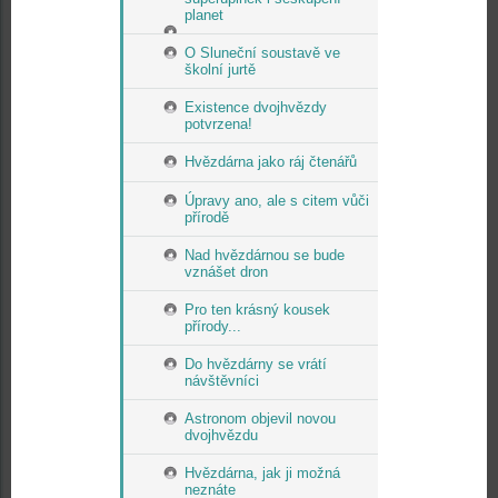
planet
O Sluneční soustavě ve
školní jurtě
Existence dvojhvězdy
potvrzena!
Hvězdárna jako ráj čtenářů
Úpravy ano, ale s citem vůči
přírodě
Nad hvězdárnou se bude
vznášet dron
Pro ten krásný kousek
přírody...
Do hvězdárny se vrátí
návštěvníci
Astronom objevil novou
dvojhvězdu
Hvězdárna, jak ji možná
neznáte