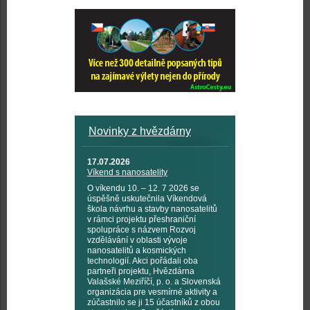
Novinky z hvězdárny
17.07.2026
Víkend s nanosatelity
O víkendu 10. – 12. 7 2026 se
úspěšně uskutečnila Víkendová
škola návrhu a stavby nanosatelitů
v rámci projektu přeshraniční
spolupráce s názvem Rozvoj
vzdělávání v oblasti vývoje
nanosatelitů a kosmických
technologií. Akci pořádali oba
partneři projektu, Hvězdárna
Valašské Meziříčí, p. o. a Slovenská
organizácia pre vesmírné aktivity a
zúčastnilo se ji 15 účastníků z obou