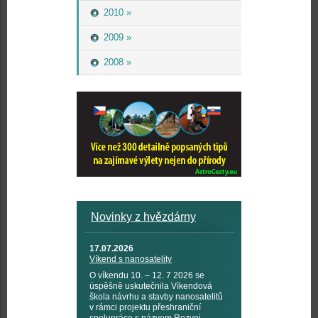
2010 »
2009 »
2008 »
Novinky z hvězdárny
17.07.2026
Víkend s nanosatelity
O víkendu 10. – 12. 7 2026 se
úspěšně uskutečnila Víkendová
škola návrhu a stavby nanosatelitů
v rámci projektu přeshraniční