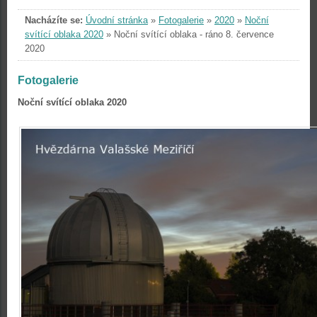
Nacházíte se:
Úvodní stránka
»
Fotogalerie
»
2020
»
Noční
svítící oblaka 2020
»
Noční svítící oblaka - ráno 8. července
2020
Fotogalerie
Noční svítící oblaka 2020