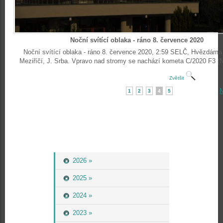
Noční svítící oblaka - ráno 8. července 2020
Noční svítící oblaka - ráno 8. července 2020, 2:59 SELČ, Hvězdárn
Meziříčí, J. Srba. Vpravo nad stromy se nachází kometa C/2020 F3
Zvětšit
N
1
2
3
4
5
2026 »
2025 »
2024 »
2023 »