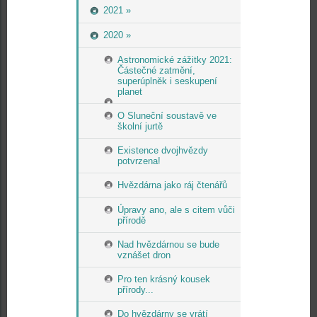
2021 »
2020 »
Astronomické zážitky 2021:
Částečné zatmění,
superúplněk i seskupení
planet
O Sluneční soustavě ve
školní jurtě
Existence dvojhvězdy
potvrzena!
Hvězdárna jako ráj čtenářů
Úpravy ano, ale s citem vůči
přírodě
Nad hvězdárnou se bude
vznášet dron
Pro ten krásný kousek
přírody...
Do hvězdárny se vrátí