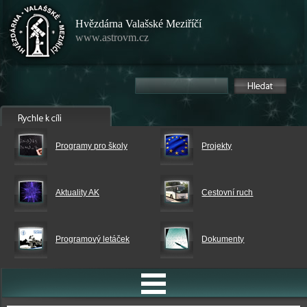
Hvězdárna Valašské Meziříčí
www.astrovm.cz
Programy pro školy
Projekty
Aktuality AK
Cestovní ruch
Programový letáček
Dokumenty