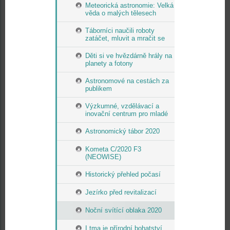
Meteorická astronomie: Velká
věda o malých tělesech
Táborníci naučili roboty
zatáčet, mluvit a mračit se
Děti si ve hvězdárně hrály na
planety a fotony
Astronomové na cestách za
publikem
Výzkumné, vzdělávací a
inovační centrum pro mladé
Astronomický tábor 2020
Kometa C/2020 F3
(NEOWISE)
Historický přehled počasí
Jezírko před revitalizací
Noční svítící oblaka 2020
I tma je přírodní bohatství