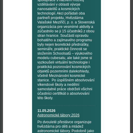
spolupráce s názvem Rozvoj
vzdělávání v oblasti vývoje
nanosatelitů a kosmických
technologií. Akci pořádali oba
partneři projektu, Hvězdárna
Valašské Meziříčí, p. o. a Slovenská
organizácia pre vesmírné aktivity a
zúčastnilo se ji 15 účastníků z obou
stran hranice. Součástí opravdu
bohatého a zajímavého programu
byly nejen teoretické přednášky,
semináře, praktické činnosti se
složením Schoolsatů – výukového
modelu cubesatu, ale také jsme si
vyzkoušeli virtuální technologie i
praktická pozorování kosmických
objektů pozemními dalekohledy,
včetně Mezinárodní kosmické
stanice. Po úspěšném absolvování
víkendové školy a nedělní
samostatné práce obdrželi všichni
účastníci certifikát o absolvování
této školy.
11.05.2026
Astronomické tábory 2026
Po dvouleté přestávce organizuje
hvězdárna pro děti a mládež
astronomické tábory. Podobně jako