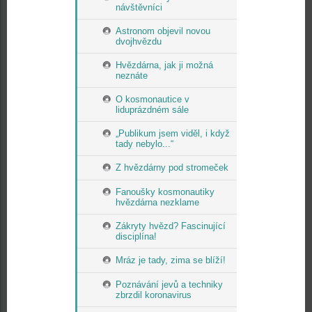
návštěvníci
Astronom objevil novou
dvojhvězdu
Hvězdárna, jak ji možná
neznáte
O kosmonautice v
liduprázdném sále
„Publikum jsem viděl, i když
tady nebylo...“
Z hvězdárny pod stromeček
Fanoušky kosmonautiky
hvězdárna nezklame
Zákryty hvězd? Fascinující
disciplína!
Mráz je tady, zima se blíží!
Poznávání jevů a techniky
zbrzdil koronavirus