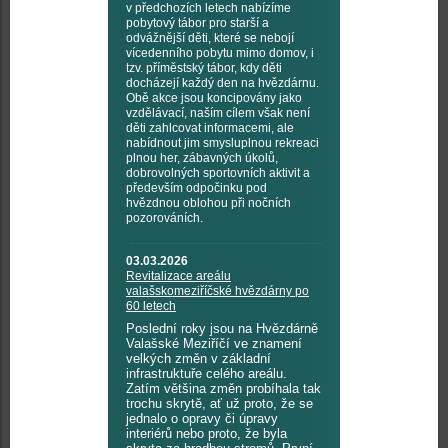
v předchozích letech nabízíme
pobytový tábor pro starší a
odvážnější děti, které se nebojí
vícedenního pobytu mimo domov, i
tzv. příměstský tábor, kdy děti
docházejí každý den na hvězdárnu.
Obě akce jsou koncipovány jako
vzdělávací, naším cílem však není
děti zahlcovat informacemi, ale
nabídnout jim smysluplnou rekreaci
plnou her, zábavných úkolů,
dobrovolných sportovních aktivit a
především odpočinku pod
hvězdnou oblohou při nočních
pozorováních.
03.03.2026
Revitalizace areálu
valašskomeziříčské hvězdárny po
60 letech
Poslední roky jsou na Hvězdárně
Valašské Meziříčí ve znamení
velkých změn v základní
infrastruktuře celého areálu.
Zatím většina změn probíhala tak
trochu skrytě, ať už proto, že se
jednalo o opravy či úpravy
interiérů nebo proto, že byla