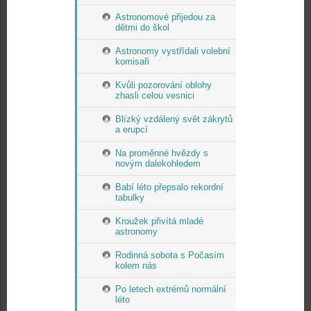
Astronomové přijedou za
dětmi do škol
Astronomy vystřídali volební
komisaři
Kvůli pozorování oblohy
zhasli celou vesnici
Blízký vzdálený svět zákrytů
a erupcí
Na proměnné hvězdy s
novým dalekohledem
Babí léto přepsalo rekordní
tabulky
Kroužek přivítá mladé
astronomy
Rodinná sobota s Počasím
kolem nás
Po letech extrémů normální
léto