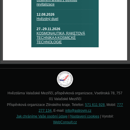
Uzavření areálu z důvodu
revitalizace
12.08.2026
Hvězdný duel
27.-29.11.2026
KOSMONAUTIKA, RAKETOVÁ
TECHNIKA A KOSMICKÉ
TECHNOLOGIE
Hvězdárna Valašské Meziříčí, příspěvková organizace, Vsetínská 78, 757
01 Valašské Meziříčí
Příspěvková organizace Zlínského kraje. Telefon:
571 611 928
, Mobil:
777
277 134
, E-mail:
info@astrovm.cz
Jak chráníme Vaše osobní údaje
|
Nastavení cookies
| Vyrobil:
WebConsult.cz