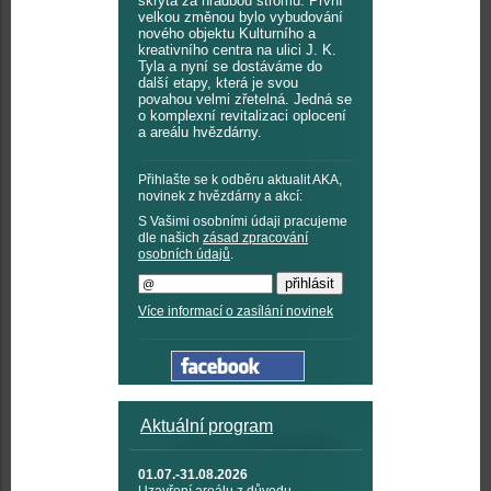
skryta za hradbou stromů. První
velkou změnou bylo vybudování
nového objektu Kulturního a
kreativního centra na ulici J. K.
Tyla a nyní se dostáváme do
další etapy, která je svou
povahou velmi zřetelná. Jedná se
o komplexní revitalizaci oplocení
a areálu hvězdárny.
Přihlašte se k odběru aktualit AKA,
novinek z hvězdárny a akcí:
S Vašimi osobními údaji pracujeme
dle našich
zásad zpracování
osobních údajů
.
Více informací o zasílání novinek
Aktuální program
01.07.-31.08.2026