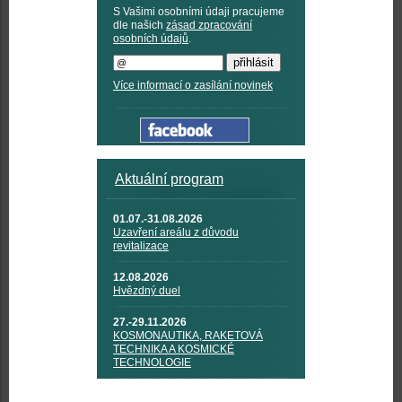
S Vašimi osobními údaji pracujeme
dle našich
zásad zpracování
osobních údajů
.
Více informací o zasílání novinek
Aktuální program
01.07.-31.08.2026
Uzavření areálu z důvodu
revitalizace
12.08.2026
Hvězdný duel
27.-29.11.2026
KOSMONAUTIKA, RAKETOVÁ
TECHNIKA A KOSMICKÉ
TECHNOLOGIE