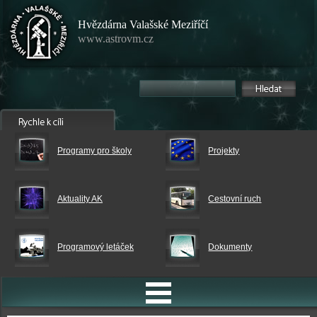
Hvězdárna Valašské Meziříčí
www.astrovm.cz
Programy pro školy
Projekty
Aktuality AK
Cestovní ruch
Programový letáček
Dokumenty