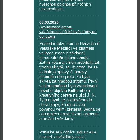
hvězdnou oblohou při nočních
pozorováních.
03.03.2026
Revitalizace areálu
valašskomeziříčské hvězdárny po
60 letech
Poslední roky jsou na Hvězdárně
Valašské Meziříčí ve znamení
velkých změn v základní
infrastruktuře celého areálu.
Zatím většina změn probíhala tak
trochu skrytě, ať už proto, že se
jednalo o opravy či úpravy
interiérů nebo proto, že byla
skryta za hradbou stromů. První
velkou změnou bylo vybudování
nového objektu Kulturního a
kreativního centra na ulici J. K.
Tyla a nyní se dostáváme do
další etapy, která je svou
povahou velmi zřetelná. Jedná se
o komplexní revitalizaci oplocení
a areálu hvězdárny.
Přihlašte se k odběru aktualit AKA,
novinek z hvězdárny a akcí: