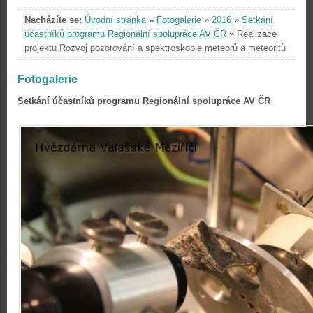
Nacházíte se:
Úvodní stránka
»
Fotogalerie
»
2016
»
Setkání
účastníků programu Regionální spolupráce AV ČR
»
Realizace
projektu Rozvoj pozorování a spektroskopie meteorů a meteoritů
Fotogalerie
Setkání účastníků programu Regionální spolupráce AV ČR