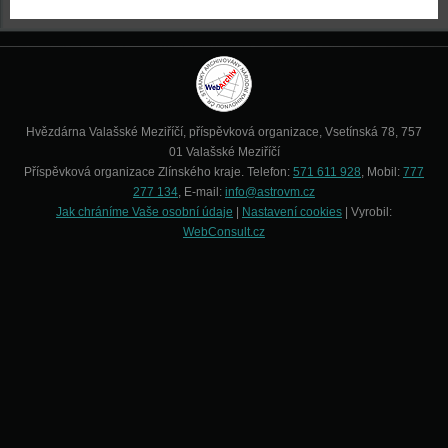
Hvězdárna Valašské Meziříčí, příspěvková organizace, Vsetínská 78, 757
01 Valašské Meziříčí
Příspěvková organizace Zlínského kraje. Telefon:
571 611 928
, Mobil:
777
277 134
, E-mail:
info@astrovm.cz
Jak chráníme Vaše osobní údaje
|
Nastavení cookies
| Vyrobil:
WebConsult.cz