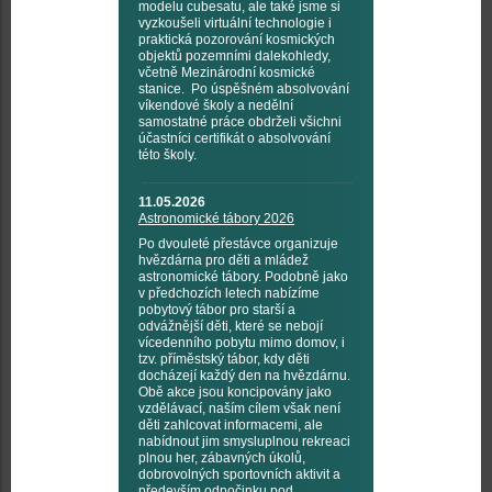
modelu cubesatu, ale také jsme si
vyzkoušeli virtuální technologie i
praktická pozorování kosmických
objektů pozemními dalekohledy,
včetně Mezinárodní kosmické
stanice. Po úspěšném absolvování
víkendové školy a nedělní
samostatné práce obdrželi všichni
účastníci certifikát o absolvování
této školy.
11.05.2026
Astronomické tábory 2026
Po dvouleté přestávce organizuje
hvězdárna pro děti a mládež
astronomické tábory. Podobně jako
v předchozích letech nabízíme
pobytový tábor pro starší a
odvážnější děti, které se nebojí
vícedenního pobytu mimo domov, i
tzv. příměstský tábor, kdy děti
docházejí každý den na hvězdárnu.
Obě akce jsou koncipovány jako
vzdělávací, naším cílem však není
děti zahlcovat informacemi, ale
nabídnout jim smysluplnou rekreaci
plnou her, zábavných úkolů,
dobrovolných sportovních aktivit a
především odpočinku pod