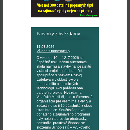
Novinky z hvězdárny
17.07.2026
Víkend s nanosatelity
O víkendu 10. – 12. 7 2026 se
úspěšně uskutečnila Víkendová
škola návrhu a stavby nanosatelitů
v rámci projektu přeshraniční
spolupráce s názvem Rozvoj
vzdělávání v oblasti vývoje
nanosatelitů a kosmických
technologií. Akci pořádali oba
partneři projektu, Hvězdárna
Valašské Meziříčí, p. o. a Slovenská
organizácia pre vesmírné aktivity a
zúčastnilo se ji 15 účastníků z obou
stran hranice. Součástí opravdu
bohatého a zajímavého programu
byly nejen teoretické přednášky,
semináře, praktické činnosti se
složením Schoolsatů – výukového