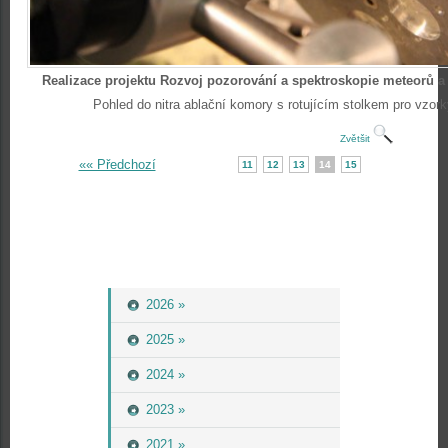
Realizace projektu Rozvoj pozorování a spektroskopie meteorů a
Pohled do nitra ablační komory s rotujícím stolkem pro vzork
Zvětšit
«« Předchozí
11
12
13
14
15
2026 »
2025 »
2024 »
2023 »
2021 »