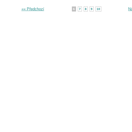
«« Předchozí
Ná
6
7
8
9
10