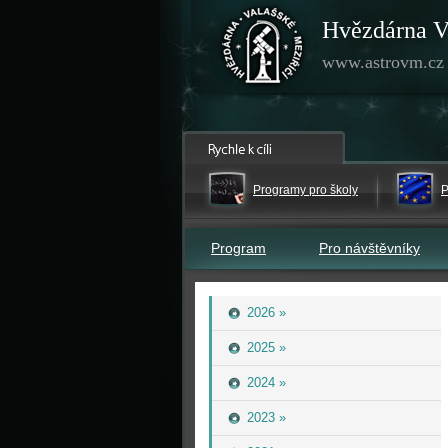
Hvězdárna V
www.astrovm.cz
Programy pro školy
P
Program
Pro návštěvníky
2026 »
2025 »
2024 »
2023 »