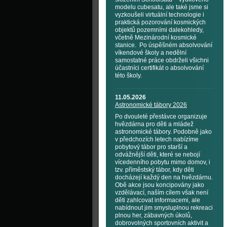
modelu cubesatu, ale také jsme si
vyzkoušeli virtuální technologie i
praktická pozorování kosmických
objektů pozemními dalekohledy,
včetně Mezinárodní kosmické
stanice. Po úspěšném absolvování
víkendové školy a nedělní
samostatné práce obdrželi všichni
účastníci certifikát o absolvování
této školy.
11.05.2026
Astronomické tábory 2026
Po dvouleté přestávce organizuje
hvězdárna pro děti a mládež
astronomické tábory. Podobně jako
v předchozích letech nabízíme
pobytový tábor pro starší a
odvážnější děti, které se nebojí
vícedenního pobytu mimo domov, i
tzv. příměstský tábor, kdy děti
docházejí každý den na hvězdárnu.
Obě akce jsou koncipovány jako
vzdělávací, naším cílem však není
děti zahlcovat informacemi, ale
nabídnout jim smysluplnou rekreaci
plnou her, zábavných úkolů,
dobrovolných sportovních aktivit a