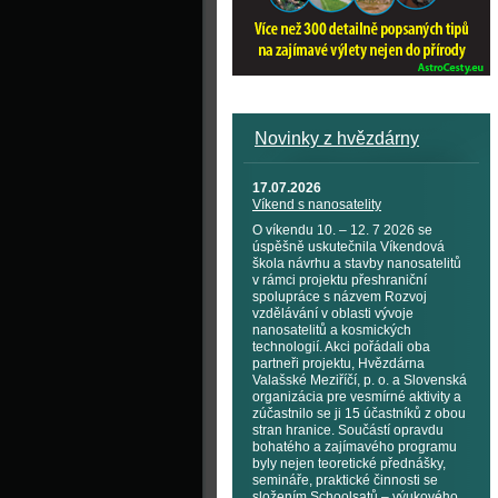
Novinky z hvězdárny
17.07.2026
Víkend s nanosatelity
O víkendu 10. – 12. 7 2026 se
úspěšně uskutečnila Víkendová
škola návrhu a stavby nanosatelitů
v rámci projektu přeshraniční
spolupráce s názvem Rozvoj
vzdělávání v oblasti vývoje
nanosatelitů a kosmických
technologií. Akci pořádali oba
partneři projektu, Hvězdárna
Valašské Meziříčí, p. o. a Slovenská
organizácia pre vesmírné aktivity a
zúčastnilo se ji 15 účastníků z obou
stran hranice. Součástí opravdu
bohatého a zajímavého programu
byly nejen teoretické přednášky,
semináře, praktické činnosti se
složením Schoolsatů – výukového