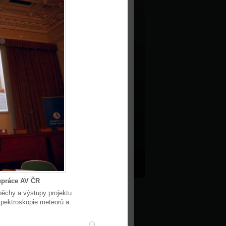
upráce AV ČR
pěchy a výstupy projektu
pektroskopie meteorů a