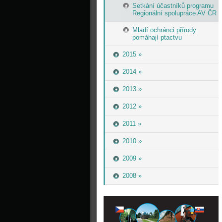
Setkání účastníků programu
Regionální spolupráce AV ČR
Mladí ochránci přírody
pomáhají ptactvu
2015 »
2014 »
2013 »
2012 »
2011 »
2010 »
2009 »
2008 »