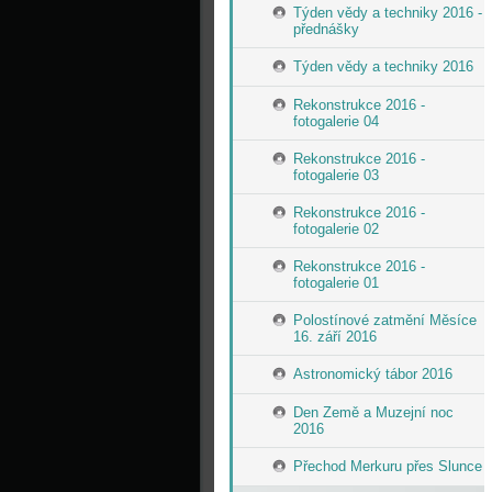
Týden vědy a techniky 2016 -
přednášky
Týden vědy a techniky 2016
Rekonstrukce 2016 -
fotogalerie 04
Rekonstrukce 2016 -
fotogalerie 03
Rekonstrukce 2016 -
fotogalerie 02
Rekonstrukce 2016 -
fotogalerie 01
Polostínové zatmění Měsíce
16. září 2016
Astronomický tábor 2016
Den Země a Muzejní noc
2016
Přechod Merkuru přes Slunce