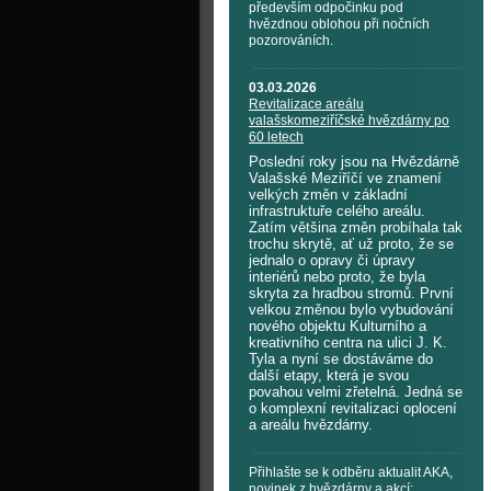
především odpočinku pod
hvězdnou oblohou při nočních
pozorováních.
03.03.2026
Revitalizace areálu
valašskomeziříčské hvězdárny po
60 letech
Poslední roky jsou na Hvězdárně
Valašské Meziříčí ve znamení
velkých změn v základní
infrastruktuře celého areálu.
Zatím většina změn probíhala tak
trochu skrytě, ať už proto, že se
jednalo o opravy či úpravy
interiérů nebo proto, že byla
skryta za hradbou stromů. První
velkou změnou bylo vybudování
nového objektu Kulturního a
kreativního centra na ulici J. K.
Tyla a nyní se dostáváme do
další etapy, která je svou
povahou velmi zřetelná. Jedná se
o komplexní revitalizaci oplocení
a areálu hvězdárny.
Přihlašte se k odběru aktualit AKA,
novinek z hvězdárny a akcí: