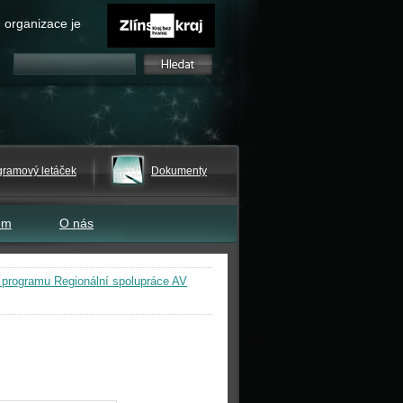
 organizace je
gramový letáček
Dokumenty
em
O nás
 programu Regionální spolupráce AV