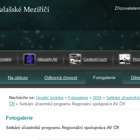
alašské Meziříčí
Zřizovatelem
rojekty
Aktuality AK
Cestovní ruch
Pro
Na obloze
Odborná činnost
Fotogalerie
Dět
Nacházíte se:
Úvodní stránka
»
Fotogalerie
»
2016
»
Setkání účastníků
ČR
»
Setkání účastníků programu Regionální spolupráce AV ČR
Fotogalerie
Setkání účastníků programu Regionální spolupráce AV ČR