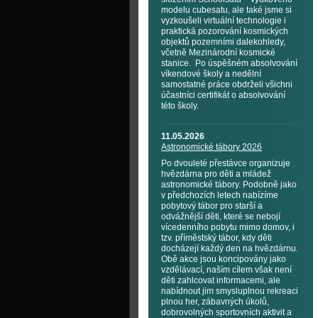
modelu cubesatu, ale také jsme si
vyzkoušeli virtuální technologie i
praktická pozorování kosmických
objektů pozemními dalekohledy,
včetně Mezinárodní kosmické
stanice. Po úspěšném absolvování
víkendové školy a nedělní
samostatné práce obdrželi všichni
účastníci certifikát o absolvování
této školy.
11.05.2026
Astronomické tábory 2026
Po dvouleté přestávce organizuje
hvězdárna pro děti a mládež
astronomické tábory. Podobně jako
v předchozích letech nabízíme
pobytový tábor pro starší a
odvážnější děti, které se nebojí
vícedenního pobytu mimo domov, i
tzv. příměstský tábor, kdy děti
docházejí každý den na hvězdárnu.
Obě akce jsou koncipovány jako
vzdělávací, naším cílem však není
děti zahlcovat informacemi, ale
nabídnout jim smysluplnou rekreaci
plnou her, zábavných úkolů,
dobrovolných sportovních aktivit a