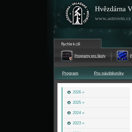
Hvězdárna V
www.astrovm.cz
Programy pro školy
P
Program
Pro návštěvníky
2026 »
2025 »
2024 »
2023 »