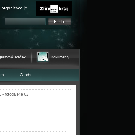
 organizace je
gramový letáček
Dokumenty
em
O nás
- fotogalerie 02