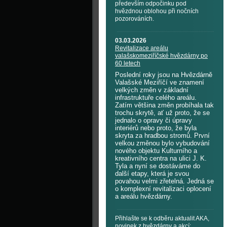
především odpočinku pod
hvězdnou oblohou při nočních
pozorováních.
03.03.2026
Revitalizace areálu
valašskomeziříčské hvězdárny po
60 letech
Poslední roky jsou na Hvězdárně
Valašské Meziříčí ve znamení
velkých změn v základní
infrastruktuře celého areálu.
Zatím většina změn probíhala tak
trochu skrytě, ať už proto, že se
jednalo o opravy či úpravy
interiérů nebo proto, že byla
skryta za hradbou stromů. První
velkou změnou bylo vybudování
nového objektu Kulturního a
kreativního centra na ulici J. K.
Tyla a nyní se dostáváme do
další etapy, která je svou
povahou velmi zřetelná. Jedná se
o komplexní revitalizaci oplocení
a areálu hvězdárny.
Přihlašte se k odběru aktualit AKA,
novinek z hvězdárny a akcí: