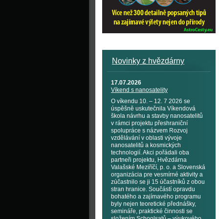
Novinky z hvězdárny
17.07.2026
Víkend s nanosatelity
O víkendu 10. – 12. 7 2026 se
úspěšně uskutečnila Víkendová
škola návrhu a stavby nanosatelitů
v rámci projektu přeshraniční
spolupráce s názvem Rozvoj
vzdělávání v oblasti vývoje
nanosatelitů a kosmických
technologií. Akci pořádali oba
partneři projektu, Hvězdárna
Valašské Meziříčí, p. o. a Slovenská
organizácia pre vesmírné aktivity a
zúčastnilo se ji 15 účastníků z obou
stran hranice. Součástí opravdu
bohatého a zajímavého programu
byly nejen teoretické přednášky,
semináře, praktické činnosti se
složením Schoolsatů – výukového