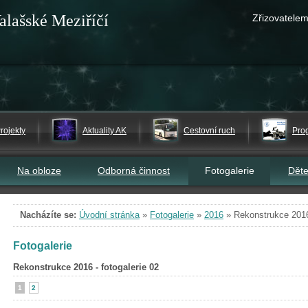
alašské Meziříčí
Zřizovatelem
rojekty
Aktuality AK
Cestovní ruch
Pro
Na obloze
Odborná činnost
Fotogalerie
Dět
Nacházíte se:
Úvodní stránka
»
Fotogalerie
»
2016
»
Rekonstrukce 2016 
Fotogalerie
Rekonstrukce 2016 - fotogalerie 02
1
2