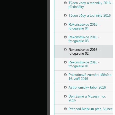
Týden vědy a techniky 2016 -
přednášky
Týden vědy a techniky 2016
Rekonstrukce 2016 -
fotogalerie 04
Rekonstrukce 2016 -
fotogalerie 03
Rekonstrukce 2016 -
fotogalerie 02
Rekonstrukce 2016 -
fotogalerie 01
Polostínové zatmění Měsíce
16. září 2016
Astronomický tábor 2016
Den Země a Muzejní noc
2016
Přechod Merkuru přes Slunce