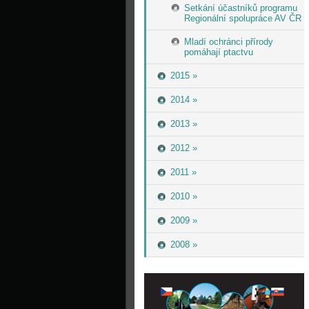
Setkání účastníků programu
Regionální spolupráce AV ČR
Mladí ochránci přírody
pomáhají ptactvu
2015 »
2014 »
2013 »
2012 »
2011 »
2010 »
2009 »
2008 »