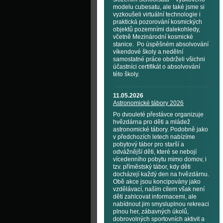
modelu cubesatu, ale také jsme si
vyzkoušeli virtuální technologie i
praktická pozorování kosmických
objektů pozemními dalekohledy,
včetně Mezinárodní kosmické
stanice. Po úspěšném absolvování
víkendové školy a nedělní
samostatné práce obdrželi všichni
účastníci certifikát o absolvování
této školy.
11.05.2026
Astronomické tábory 2026
Po dvouleté přestávce organizuje
hvězdárna pro děti a mládež
astronomické tábory. Podobně jako
v předchozích letech nabízíme
pobytový tábor pro starší a
odvážnější děti, které se nebojí
vícedenního pobytu mimo domov, i
tzv. příměstský tábor, kdy děti
docházejí každý den na hvězdárnu.
Obě akce jsou koncipovány jako
vzdělávací, naším cílem však není
děti zahlcovat informacemi, ale
nabídnout jim smysluplnou rekreaci
plnou her, zábavných úkolů,
dobrovolných sportovních aktivit a