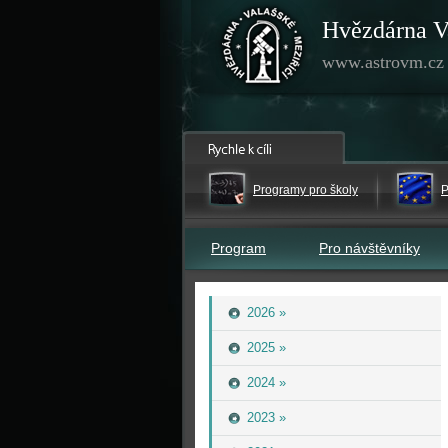
Hvězdárna V
www.astrovm.cz
Programy pro školy
P
Program
Pro návštěvníky
2026 »
2025 »
2024 »
2023 »