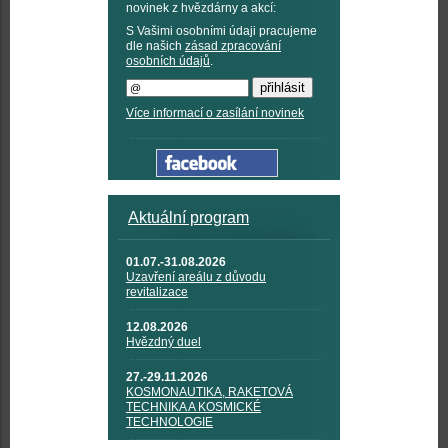
novinek z hvězdárny a akcí:
S Vašimi osobními údaji pracujeme
dle našich
zásad zpracování
osobních údajů
.
Více informací o zasílání novinek
Aktuální program
01.07.-31.08.2026
Uzavření areálu z důvodu
revitalizace
12.08.2026
Hvězdný duel
27.-29.11.2026
KOSMONAUTIKA, RAKETOVÁ
TECHNIKA A KOSMICKÉ
TECHNOLOGIE