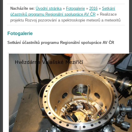
Nacházíte se:
Úvodní stránka
»
Fotogalerie
»
2016
»
Setkání
účastníků programu Regionální spolupráce AV ČR
»
Realizace
projektu Rozvoj pozorování a spektroskopie meteorů a meteoritů
Fotogalerie
Setkání účastníků programu Regionální spolupráce AV ČR