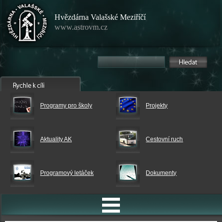
Hvězdárna Valašské Meziříčí
www.astrovm.cz
Programy pro školy
Projekty
Aktuality AK
Cestovní ruch
Programový letáček
Dokumenty