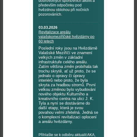
dobrovolných sportovních aktivit a
především odpočinku pod
hvězdnou oblohou při nočních
pozorováních.
03.03.2026
Revitalizace areálu
valašskomeziříčské hvězdárny po
60 letech
Poslední roky jsou na Hvězdárně
Valašské Meziříčí ve znamení
velkých změn v základní
infrastruktuře celého areálu.
Zatím většina změn probíhala tak
trochu skrytě, ať už proto, že se
jednalo o opravy či úpravy
interiérů nebo proto, že byla
skryta za hradbou stromů. První
velkou změnou bylo vybudování
nového objektu Kulturního a
kreativního centra na ulici J. K.
Tyla a nyní se dostáváme do
další etapy, která je svou
povahou velmi zřetelná. Jedná se
o komplexní revitalizaci oplocení
a areálu hvězdárny.
Přihlašte se k odběru aktualit AKA,