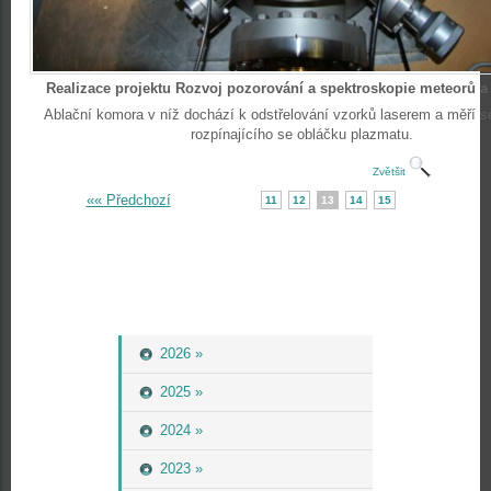
Realizace projektu Rozvoj pozorování a spektroskopie meteorů a
Ablační komora v níž dochází k odstřelování vzorků laserem a měří 
rozpínajícího se obláčku plazmatu.
Zvětšit
«« Předchozí
11
12
13
14
15
2026 »
2025 »
2024 »
2023 »