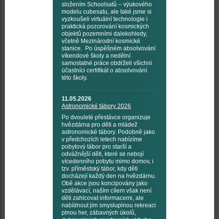
složením Schoolsatů – výukového
modelu cubesatu, ale také jsme si
vyzkoušeli virtuální technologie i
praktická pozorování kosmických
objektů pozemními dalekohledy,
včetně Mezinárodní kosmické
stanice. Po úspěšném absolvování
víkendové školy a nedělní
samostatné práce obdrželi všichni
účastníci certifikát o absolvování
této školy.
11.05.2026
Astronomické tábory 2026
Po dvouleté přestávce organizuje
hvězdárna pro děti a mládež
astronomické tábory. Podobně jako
v předchozích letech nabízíme
pobytový tábor pro starší a
odvážnější děti, které se nebojí
vícedenního pobytu mimo domov, i
tzv. příměstský tábor, kdy děti
docházejí každý den na hvězdárnu.
Obě akce jsou koncipovány jako
vzdělávací, naším cílem však není
děti zahlcovat informacemi, ale
nabídnout jim smysluplnou rekreaci
plnou her, zábavných úkolů,