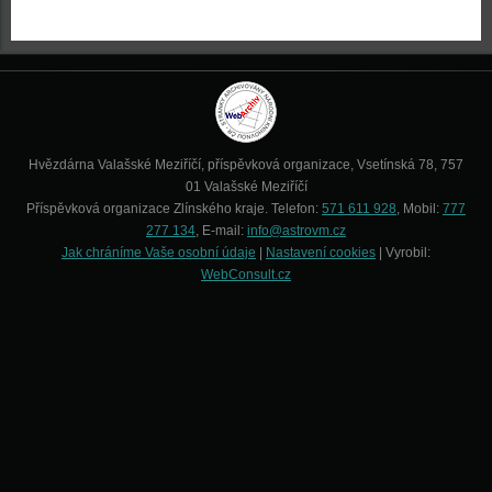
Hvězdárna Valašské Meziříčí, příspěvková organizace, Vsetínská 78, 757
01 Valašské Meziříčí
Příspěvková organizace Zlínského kraje. Telefon:
571 611 928
, Mobil:
777
277 134
, E-mail:
info@astrovm.cz
Jak chráníme Vaše osobní údaje
|
Nastavení cookies
| Vyrobil:
WebConsult.cz