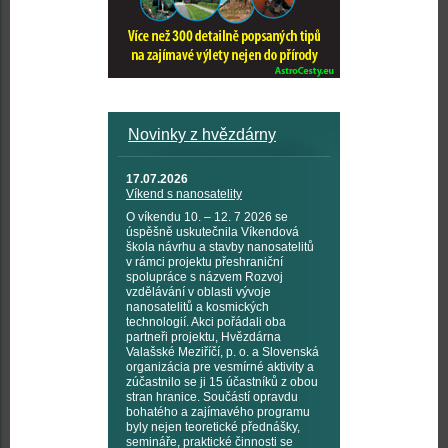
Novinky z hvězdárny
17.07.2026
Víkend s nanosatelity
O víkendu 10. – 12. 7 2026 se
úspěšně uskutečnila Víkendová
škola návrhu a stavby nanosatelitů
v rámci projektu přeshraniční
spolupráce s názvem Rozvoj
vzdělávání v oblasti vývoje
nanosatelitů a kosmických
technologií. Akci pořádali oba
partneři projektu, Hvězdárna
Valašské Meziříčí, p. o. a Slovenská
organizácia pre vesmírné aktivity a
zúčastnilo se ji 15 účastníků z obou
stran hranice. Součástí opravdu
bohatého a zajímavého programu
byly nejen teoretické přednášky,
semináře, praktické činnosti se