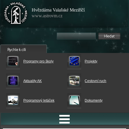
Hvězdárna Valašské Meziříčí
www.astrovm.cz
Programy pro školy
Projekty
Aktuality AK
Cestovní ruch
Programový letáček
Dokumenty