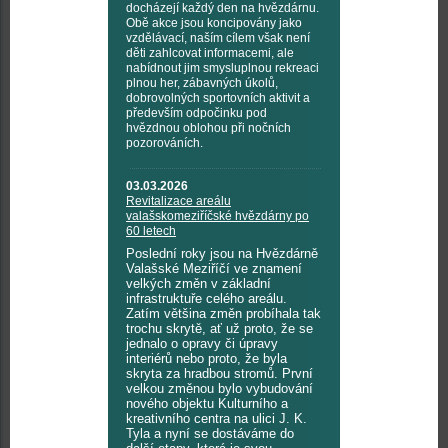
docházejí každý den na hvězdárnu.
Obě akce jsou koncipovány jako
vzdělávací, naším cílem však není
děti zahlcovat informacemi, ale
nabídnout jim smysluplnou rekreaci
plnou her, zábavných úkolů,
dobrovolných sportovních aktivit a
především odpočinku pod
hvězdnou oblohou při nočních
pozorováních.
03.03.2026
Revitalizace areálu
valašskomeziříčské hvězdárny po
60 letech
Poslední roky jsou na Hvězdárně
Valašské Meziříčí ve znamení
velkých změn v základní
infrastruktuře celého areálu.
Zatím většina změn probíhala tak
trochu skrytě, ať už proto, že se
jednalo o opravy či úpravy
interiérů nebo proto, že byla
skryta za hradbou stromů. První
velkou změnou bylo vybudování
nového objektu Kulturního a
kreativního centra na ulici J. K.
Tyla a nyní se dostáváme do