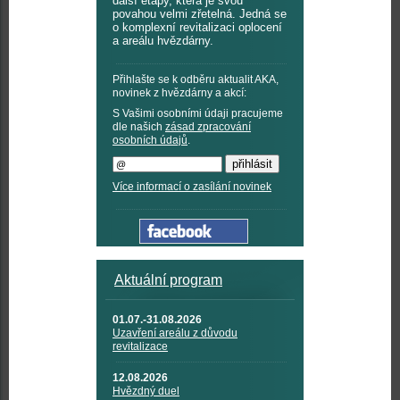
další etapy, která je svou
povahou velmi zřetelná. Jedná se
o komplexní revitalizaci oplocení
a areálu hvězdárny.
Přihlašte se k odběru aktualit AKA,
novinek z hvězdárny a akcí:
S Vašimi osobními údaji pracujeme
dle našich
zásad zpracování
osobních údajů
.
Více informací o zasílání novinek
Aktuální program
01.07.-31.08.2026
Uzavření areálu z důvodu
revitalizace
12.08.2026
Hvězdný duel