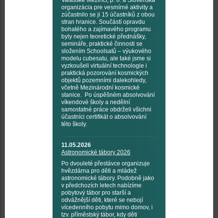
Valašské Meziříčí, p. o. a Slovenská
organizácia pre vesmírné aktivity a
zúčastnilo se ji 15 účastníků z obou
stran hranice. Součástí opravdu
bohatého a zajímavého programu
byly nejen teoretické přednášky,
semináře, praktické činnosti se
složením Schoolsatů – výukového
modelu cubesatu, ale také jsme si
vyzkoušeli virtuální technologie i
praktická pozorování kosmických
objektů pozemními dalekohledy,
včetně Mezinárodní kosmické
stanice. Po úspěšném absolvování
víkendové školy a nedělní
samostatné práce obdrželi všichni
účastníci certifikát o absolvování
této školy.
11.05.2026
Astronomické tábory 2026
Po dvouleté přestávce organizuje
hvězdárna pro děti a mládež
astronomické tábory. Podobně jako
v předchozích letech nabízíme
pobytový tábor pro starší a
odvážnější děti, které se nebojí
vícedenního pobytu mimo domov, i
tzv. příměstský tábor, kdy děti