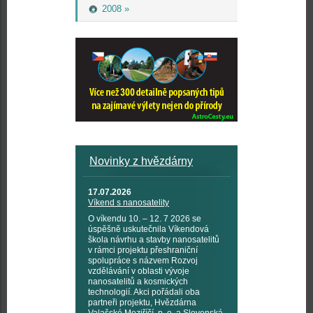
2008 »
Novinky z hvězdárny
17.07.2026
Víkend s nanosatelity
O víkendu 10. – 12. 7 2026 se
úspěšně uskutečnila Víkendová
škola návrhu a stavby nanosatelitů
v rámci projektu přeshraniční
spolupráce s názvem Rozvoj
vzdělávání v oblasti vývoje
nanosatelitů a kosmických
technologií. Akci pořádali oba
partneři projektu, Hvězdárna