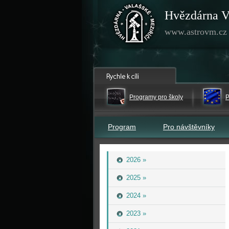
Hvězdárna V
www.astrovm.cz
Programy pro školy
P
Program
Pro návštěvníky
2026 »
2025 »
2024 »
2023 »