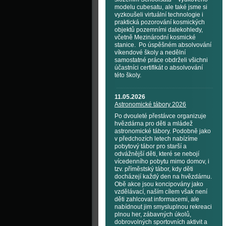
modelu cubesatu, ale také jsme si
vyzkoušeli virtuální technologie i
praktická pozorování kosmických
objektů pozemními dalekohledy,
včetně Mezinárodní kosmické
stanice. Po úspěšném absolvování
víkendové školy a nedělní
samostatné práce obdrželi všichni
účastníci certifikát o absolvování
této školy.
11.05.2026
Astronomické tábory 2026
Po dvouleté přestávce organizuje
hvězdárna pro děti a mládež
astronomické tábory. Podobně jako
v předchozích letech nabízíme
pobytový tábor pro starší a
odvážnější děti, které se nebojí
vícedenního pobytu mimo domov, i
tzv. příměstský tábor, kdy děti
docházejí každý den na hvězdárnu.
Obě akce jsou koncipovány jako
vzdělávací, naším cílem však není
děti zahlcovat informacemi, ale
nabídnout jim smysluplnou rekreaci
plnou her, zábavných úkolů,
dobrovolných sportovních aktivit a