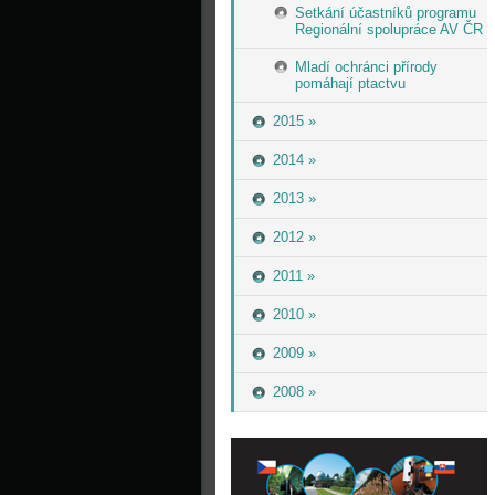
Setkání účastníků programu
Regionální spolupráce AV ČR
Mladí ochránci přírody
pomáhají ptactvu
2015 »
2014 »
2013 »
2012 »
2011 »
2010 »
2009 »
2008 »