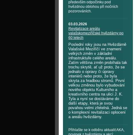
především odpočinku pod
hvězdnou oblohou při nočních
pozorováních.
03.03.2026
Revitalizace areálu
valašskomeziříčské hvězdárny po
60 letech
Poslední roky jsou na Hvězdárně
Valašské Meziříčí ve znamení
velkých změn v základní
infrastruktuře celého areálu.
Zatím většina změn probíhala tak
trochu skrytě, ať už proto, že se
jednalo o opravy či úpravy
interiérů nebo proto, že byla
skryta za hradbou stromů. První
velkou změnou bylo vybudování
nového objektu Kulturního a
kreativního centra na ulici J. K.
Tyla a nyní se dostáváme do
další etapy, která je svou
povahou velmi zřetelná. Jedná se
o komplexní revitalizaci oplocení
a areálu hvězdárny.
Přihlašte se k odběru aktualit AKA,
novinek z hvězdárny a akcí: