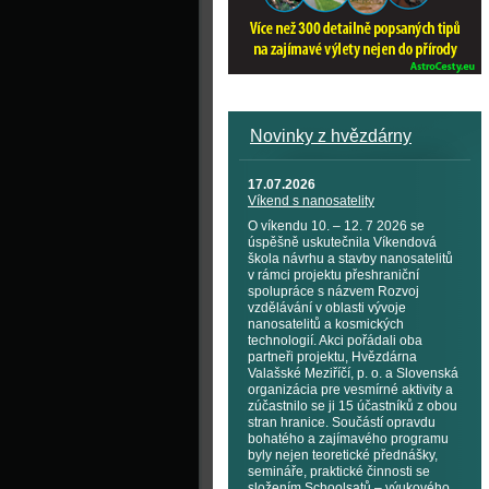
Novinky z hvězdárny
17.07.2026
Víkend s nanosatelity
O víkendu 10. – 12. 7 2026 se
úspěšně uskutečnila Víkendová
škola návrhu a stavby nanosatelitů
v rámci projektu přeshraniční
spolupráce s názvem Rozvoj
vzdělávání v oblasti vývoje
nanosatelitů a kosmických
technologií. Akci pořádali oba
partneři projektu, Hvězdárna
Valašské Meziříčí, p. o. a Slovenská
organizácia pre vesmírné aktivity a
zúčastnilo se ji 15 účastníků z obou
stran hranice. Součástí opravdu
bohatého a zajímavého programu
byly nejen teoretické přednášky,
semináře, praktické činnosti se
složením Schoolsatů – výukového