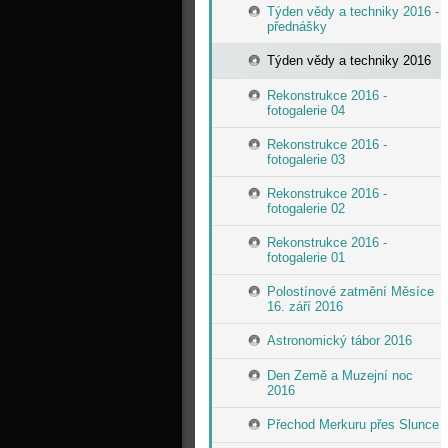
Týden vědy a techniky 2016 -
přednášky
Týden vědy a techniky 2016
Rekonstrukce 2016 -
fotogalerie 04
Rekonstrukce 2016 -
fotogalerie 03
Rekonstrukce 2016 -
fotogalerie 02
Rekonstrukce 2016 -
fotogalerie 01
Polostínové zatmění Měsíce
16. září 2016
Astronomický tábor 2016
Den Země a Muzejní noc
2016
Přechod Merkuru přes Slunce