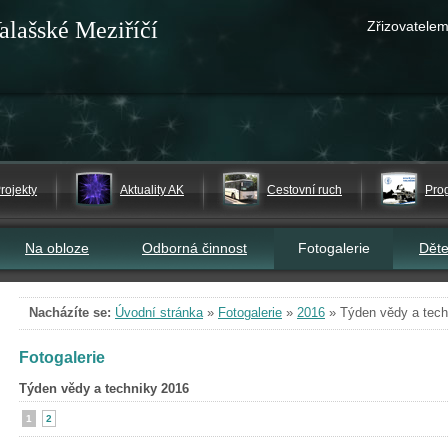
alašské Meziříčí
Zřizovatelem
rojekty
Aktuality AK
Cestovní ruch
Pro
Na obloze
Odborná činnost
Fotogalerie
Dět
Nacházíte se:
Úvodní stránka
»
Fotogalerie
»
2016
»
Týden vědy a tech
Fotogalerie
Týden vědy a techniky 2016
1
2