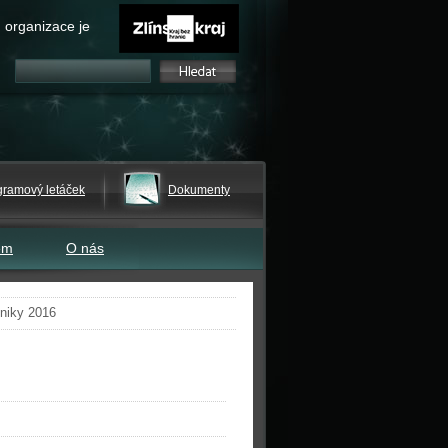
 organizace je
gramový letáček
Dokumenty
em
O nás
niky 2016