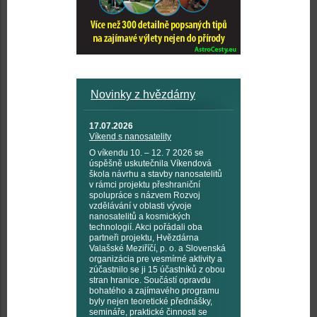
Novinky z hvězdárny
17.07.2026
Víkend s nanosatelity
O víkendu 10. – 12. 7 2026 se
úspěšně uskutečnila Víkendová
škola návrhu a stavby nanosatelitů
v rámci projektu přeshraniční
spolupráce s názvem Rozvoj
vzdělávání v oblasti vývoje
nanosatelitů a kosmických
technologií. Akci pořádali oba
partneři projektu, Hvězdárna
Valašské Meziříčí, p. o. a Slovenská
organizácia pre vesmírné aktivity a
zúčastnilo se ji 15 účastníků z obou
stran hranice. Součástí opravdu
bohatého a zajímavého programu
byly nejen teoretické přednášky,
semináře, praktické činnosti se