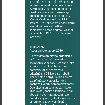
složením Schoolsatů – výukového
modelu cubesatu, ale také jsme si
vyzkoušeli virtuální technologie i
praktická pozorování kosmických
objektů pozemními dalekohledy,
včetně Mezinárodní kosmické
stanice. Po úspěšném absolvování
víkendové školy a nedělní
samostatné práce obdrželi všichni
účastníci certifikát o absolvování
této školy.
11.05.2026
Astronomické tábory 2026
Po dvouleté přestávce organizuje
hvězdárna pro děti a mládež
astronomické tábory. Podobně jako
v předchozích letech nabízíme
pobytový tábor pro starší a
odvážnější děti, které se nebojí
vícedenního pobytu mimo domov, i
tzv. příměstský tábor, kdy děti
docházejí každý den na hvězdárnu.
Obě akce jsou koncipovány jako
vzdělávací, naším cílem však není
děti zahlcovat informacemi, ale
nabídnout jim smysluplnou rekreaci
plnou her, zábavných úkolů,