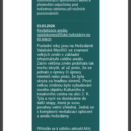
dobrovolných sportovních aktivit a
především odpočinku pod
hvězdnou oblohou při nočních
pozorováních.
03.03.2026
Revitalizace areálu
valašskomeziříčské hvězdárny po
60 letech
Poslední roky jsou na Hvězdárně
Valašské Meziříčí ve znamení
velkých změn v základní
infrastruktuře celého areálu.
Zatím většina změn probíhala tak
trochu skrytě, ať už proto, že se
jednalo o opravy či úpravy
interiérů nebo proto, že byla
skryta za hradbou stromů. První
velkou změnou bylo vybudování
nového objektu Kulturního a
kreativního centra na ulici J. K.
Tyla a nyní se dostáváme do
další etapy, která je svou
povahou velmi zřetelná. Jedná se
o komplexní revitalizaci oplocení
a areálu hvězdárny.
Přihlašte se k odběru aktualit AKA,