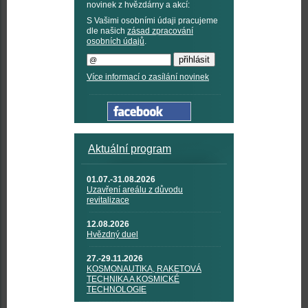
novinek z hvězdárny a akcí:
S Vašimi osobními údaji pracujeme
dle našich
zásad zpracování
osobních údajů
.
Více informací o zasílání novinek
Aktuální program
01.07.-31.08.2026
Uzavření areálu z důvodu
revitalizace
12.08.2026
Hvězdný duel
27.-29.11.2026
KOSMONAUTIKA, RAKETOVÁ
TECHNIKA A KOSMICKÉ
TECHNOLOGIE