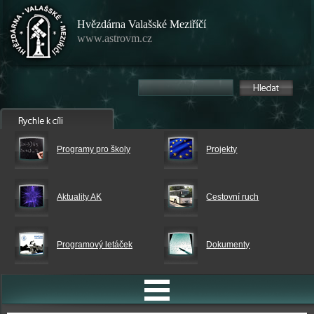
Hvězdárna Valašské Meziříčí
www.astrovm.cz
Programy pro školy
Projekty
Aktuality AK
Cestovní ruch
Programový letáček
Dokumenty