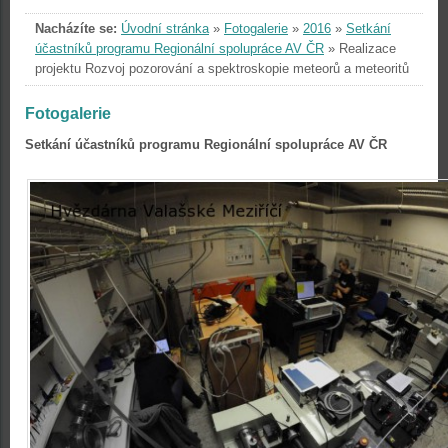
Nacházíte se:
Úvodní stránka
»
Fotogalerie
»
2016
»
Setkání
účastníků programu Regionální spolupráce AV ČR
»
Realizace
projektu Rozvoj pozorování a spektroskopie meteorů a meteoritů
Fotogalerie
Setkání účastníků programu Regionální spolupráce AV ČR