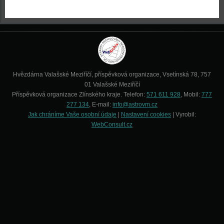
Hvězdárna Valašské Meziříčí, příspěvková organizace, Vsetínská 78, 757
01 Valašské Meziříčí
Příspěvková organizace Zlínského kraje. Telefon:
571 611 928
, Mobil:
777
277 134
, E-mail:
info@astrovm.cz
Jak chráníme Vaše osobní údaje
|
Nastavení cookies
| Vyrobil:
WebConsult.cz