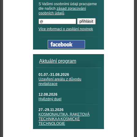
S Vašimi osobními údaji pracujeme
dle našich
zásad zpracování
osobních údajů
.
Více informací o zasílání novinek
Aktuální program
01.07.-31.08.2026
Uzavření areálu z důvodu
revitalizace
12.08.2026
Hvězdný duel
27.-29.11.2026
KOSMONAUTIKA, RAKETOVÁ
TECHNIKA A KOSMICKÉ
TECHNOLOGIE