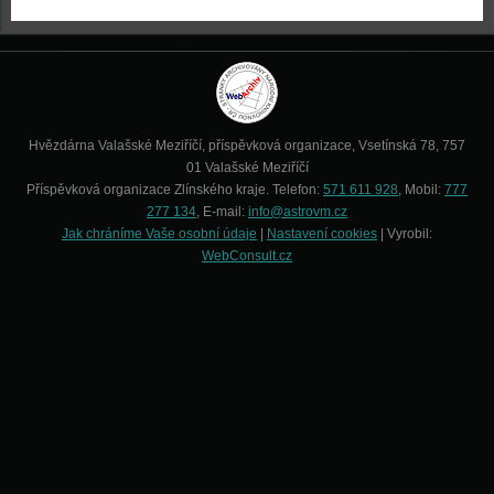
Hvězdárna Valašské Meziříčí, příspěvková organizace, Vsetínská 78, 757
01 Valašské Meziříčí
Příspěvková organizace Zlínského kraje. Telefon:
571 611 928
, Mobil:
777
277 134
, E-mail:
info@astrovm.cz
Jak chráníme Vaše osobní údaje
|
Nastavení cookies
| Vyrobil:
WebConsult.cz