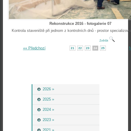
Rekonstrukce 2016 - fotogalerie 07
Kontrola staveniště při jednom z kontrolních dnů - prostor specializov
Zvětšit
«« Předchozí
N
21
22
23
24
25
2026 »
2025 »
2024 »
2023 »
2021 »