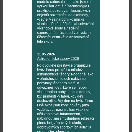
modelu cubesatu, ale také jsme si
vyzkoušeli virtuální technologie i
praktická pozorování kosmických
objektů pozemními dalekohledy,
včetně Mezinárodní kosmické
stanice. Po úspěšném absolvování
víkendové školy a nedělní
samostatné práce obdrželi všichni
účastníci certifikát o absolvování
této školy.
11.05.2026
Astronomické tábory 2026
Po dvouleté přestávce organizuje
hvězdárna pro děti a mládež
astronomické tábory. Podobně jako
v předchozích letech nabízíme
pobytový tábor pro starší a
odvážnější děti, které se nebojí
vícedenního pobytu mimo domov, i
tzv. příměstský tábor, kdy děti
docházejí každý den na hvězdárnu.
Obě akce jsou koncipovány jako
vzdělávací, naším cílem však není
děti zahlcovat informacemi, ale
nabídnout jim smysluplnou rekreaci
plnou her, zábavných úkolů,
dobrovolných sportovních aktivit a
především odpočinku pod