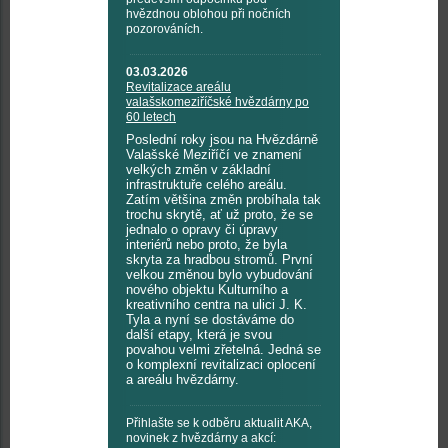
hvězdnou oblohou při nočních
pozorováních.
03.03.2026
Revitalizace areálu
valašskomeziříčské hvězdárny po
60 letech
Poslední roky jsou na Hvězdárně
Valašské Meziříčí ve znamení
velkých změn v základní
infrastruktuře celého areálu.
Zatím většina změn probíhala tak
trochu skrytě, ať už proto, že se
jednalo o opravy či úpravy
interiérů nebo proto, že byla
skryta za hradbou stromů. První
velkou změnou bylo vybudování
nového objektu Kulturního a
kreativního centra na ulici J. K.
Tyla a nyní se dostáváme do
další etapy, která je svou
povahou velmi zřetelná. Jedná se
o komplexní revitalizaci oplocení
a areálu hvězdárny.
Přihlašte se k odběru aktualit AKA,
novinek z hvězdárny a akcí: