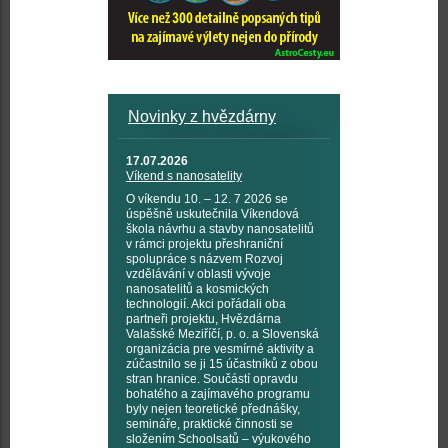
Novinky z hvězdárny
17.07.2026
Víkend s nanosatelity
O víkendu 10. – 12. 7 2026 se
úspěšně uskutečnila Víkendová
škola návrhu a stavby nanosatelitů
v rámci projektu přeshraniční
spolupráce s názvem Rozvoj
vzdělávání v oblasti vývoje
nanosatelitů a kosmických
technologií. Akci pořádali oba
partneři projektu, Hvězdárna
Valašské Meziříčí, p. o. a Slovenská
organizácia pre vesmírné aktivity a
zúčastnilo se ji 15 účastníků z obou
stran hranice. Součástí opravdu
bohatého a zajímavého programu
byly nejen teoretické přednášky,
semináře, praktické činnosti se
složením Schoolsatů – výukového