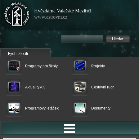
Hvězdárna Valašské Meziříčí
www.astrovm.cz
Programy pro školy
Projekty
Aktuality AK
Cestovní ruch
Programový letáček
Dokumenty