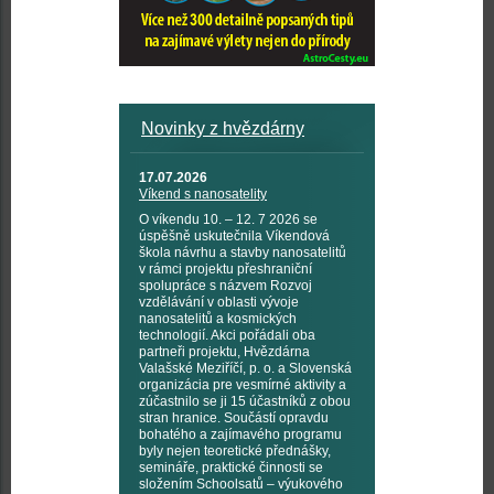
Novinky z hvězdárny
17.07.2026
Víkend s nanosatelity
O víkendu 10. – 12. 7 2026 se
úspěšně uskutečnila Víkendová
škola návrhu a stavby nanosatelitů
v rámci projektu přeshraniční
spolupráce s názvem Rozvoj
vzdělávání v oblasti vývoje
nanosatelitů a kosmických
technologií. Akci pořádali oba
partneři projektu, Hvězdárna
Valašské Meziříčí, p. o. a Slovenská
organizácia pre vesmírné aktivity a
zúčastnilo se ji 15 účastníků z obou
stran hranice. Součástí opravdu
bohatého a zajímavého programu
byly nejen teoretické přednášky,
semináře, praktické činnosti se
složením Schoolsatů – výukového