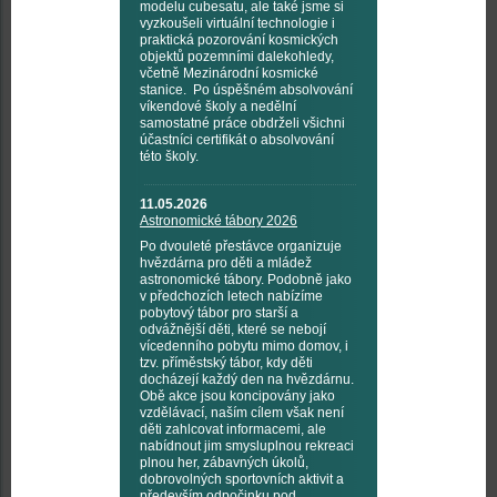
modelu cubesatu, ale také jsme si
vyzkoušeli virtuální technologie i
praktická pozorování kosmických
objektů pozemními dalekohledy,
včetně Mezinárodní kosmické
stanice. Po úspěšném absolvování
víkendové školy a nedělní
samostatné práce obdrželi všichni
účastníci certifikát o absolvování
této školy.
11.05.2026
Astronomické tábory 2026
Po dvouleté přestávce organizuje
hvězdárna pro děti a mládež
astronomické tábory. Podobně jako
v předchozích letech nabízíme
pobytový tábor pro starší a
odvážnější děti, které se nebojí
vícedenního pobytu mimo domov, i
tzv. příměstský tábor, kdy děti
docházejí každý den na hvězdárnu.
Obě akce jsou koncipovány jako
vzdělávací, naším cílem však není
děti zahlcovat informacemi, ale
nabídnout jim smysluplnou rekreaci
plnou her, zábavných úkolů,
dobrovolných sportovních aktivit a
především odpočinku pod