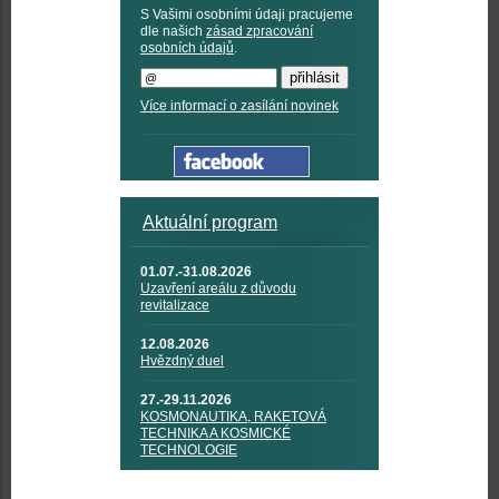
S Vašimi osobními údaji pracujeme
dle našich
zásad zpracování
osobních údajů
.
Více informací o zasílání novinek
Aktuální program
01.07.-31.08.2026
Uzavření areálu z důvodu
revitalizace
12.08.2026
Hvězdný duel
27.-29.11.2026
KOSMONAUTIKA, RAKETOVÁ
TECHNIKA A KOSMICKÉ
TECHNOLOGIE