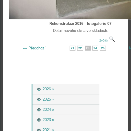
Rekonstrukce 2016 - fotogalerie 07
Detail nového okna ve skladech.
Zvětšit
«« Předchozí
N
21
22
23
24
25
2026 »
2025 »
2024 »
2023 »
2021 »