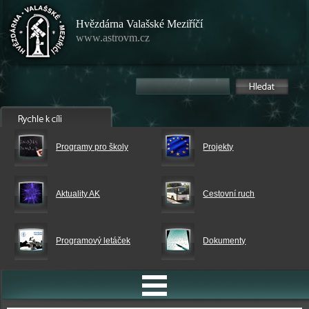
Hvězdárna Valašské Meziříčí
www.astrovm.cz
Programy pro školy
Projekty
Aktuality AK
Cestovní ruch
Programový letáček
Dokumenty