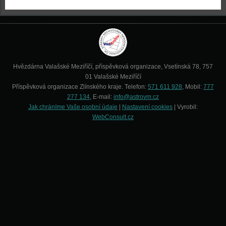
Hvězdárna Valašské Meziříčí, příspěvková organizace, Vsetínská 78, 757
01 Valašské Meziříčí
Příspěvková organizace Zlínského kraje. Telefon:
571 611 928
, Mobil:
777
277 134
, E-mail:
info@astrovm.cz
Jak chráníme Vaše osobní údaje
|
Nastavení cookies
| Vyrobil:
WebConsult.cz