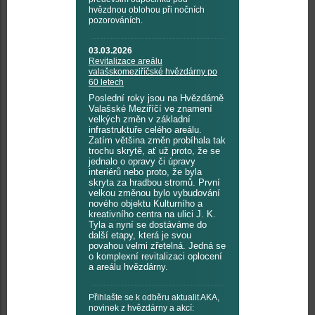
hvězdnou oblohou při nočních
pozorováních.
03.03.2026
Revitalizace areálu
valašskomeziříčské hvězdárny po
60 letech
Poslední roky jsou na Hvězdárně
Valašské Meziříčí ve znamení
velkých změn v základní
infrastruktuře celého areálu.
Zatím většina změn probíhala tak
trochu skrytě, ať už proto, že se
jednalo o opravy či úpravy
interiérů nebo proto, že byla
skryta za hradbou stromů. První
velkou změnou bylo vybudování
nového objektu Kulturního a
kreativního centra na ulici J. K.
Tyla a nyní se dostáváme do
další etapy, která je svou
povahou velmi zřetelná. Jedná se
o komplexní revitalizaci oplocení
a areálu hvězdárny.
Přihlašte se k odběru aktualit AKA,
novinek z hvězdárny a akcí: