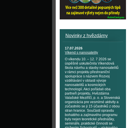
Novinky z hvězdárny
17.07.2026
Víkend s nanosatelity
O víkendu 10. – 12. 7 2026 se
úspěšně uskutečnila Víkendová
škola návrhu a stavby nanosatelitů
v rámci projektu přeshraniční
spolupráce s názvem Rozvoj
vzdělávání v oblasti vývoje
nanosatelitů a kosmických
technologií. Akci pořádali oba
partneři projektu, Hvězdárna
Valašské Meziříčí, p. o. a Slovenská
organizácia pre vesmírné aktivity a
zúčastnilo se ji 15 účastníků z obou
stran hranice. Součástí opravdu
bohatého a zajímavého programu
byly nejen teoretické přednášky,
semináře, praktické činnosti se
složením Schoolsatů – výukového