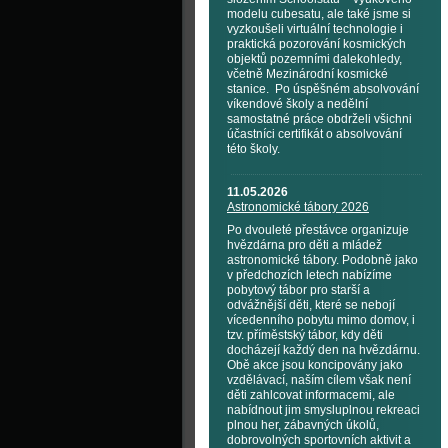
modelu cubesatu, ale také jsme si
vyzkoušeli virtuální technologie i
praktická pozorování kosmických
objektů pozemními dalekohledy,
včetně Mezinárodní kosmické
stanice. Po úspěšném absolvování
víkendové školy a nedělní
samostatné práce obdrželi všichni
účastníci certifikát o absolvování
této školy.
11.05.2026
Astronomické tábory 2026
Po dvouleté přestávce organizuje
hvězdárna pro děti a mládež
astronomické tábory. Podobně jako
v předchozích letech nabízíme
pobytový tábor pro starší a
odvážnější děti, které se nebojí
vícedenního pobytu mimo domov, i
tzv. příměstský tábor, kdy děti
docházejí každý den na hvězdárnu.
Obě akce jsou koncipovány jako
vzdělávací, naším cílem však není
děti zahlcovat informacemi, ale
nabídnout jim smysluplnou rekreaci
plnou her, zábavných úkolů,
dobrovolných sportovních aktivit a