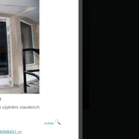
7
i výplněmi stavebních
Zvětšit
sledující »»