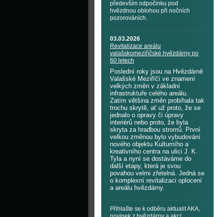
především odpočinku pod
hvězdnou oblohou při nočních
pozorováních.
03.03.2026
Revitalizace areálu
valašskomeziříčské hvězdárny po
60 letech
Poslední roky jsou na Hvězdárně
Valašské Meziříčí ve znamení
velkých změn v základní
infrastruktuře celého areálu.
Zatím většina změn probíhala tak
trochu skrytě, ať už proto, že se
jednalo o opravy či úpravy
interiérů nebo proto, že byla
skryta za hradbou stromů. První
velkou změnou bylo vybudování
nového objektu Kulturního a
kreativního centra na ulici J. K.
Tyla a nyní se dostáváme do
další etapy, která je svou
povahou velmi zřetelná. Jedná se
o komplexní revitalizaci oplocení
a areálu hvězdárny.
Přihlašte se k odběru aktualit AKA,
novinek z hvězdárny a akcí: