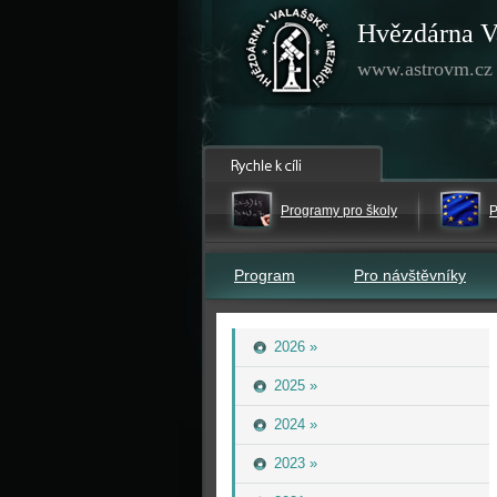
Hvězdárna V
www.astrovm.cz
Programy pro školy
P
Program
Pro návštěvníky
2026 »
2025 »
2024 »
2023 »