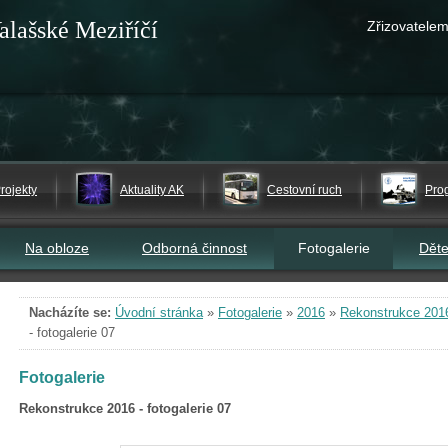
alašské Meziříčí
Zřizovatelem
rojekty
Aktuality AK
Cestovní ruch
Pro
Na obloze
Odborná činnost
Fotogalerie
Dět
Nacházíte se:
Úvodní stránka
»
Fotogalerie
»
2016
»
Rekonstrukce 2016 
- fotogalerie 07
Fotogalerie
Rekonstrukce 2016 - fotogalerie 07