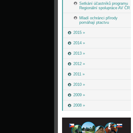
Setkání účastníků programu
Regionální spolupráce AV ČR
Mladí ochránci přírody
pomáhají ptactvu
2015 »
2014 »
2013 »
2012 »
2011 »
2010 »
2009 »
2008 »