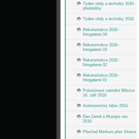
Týden vědy a techniky 2016 -
přednášky
Týden vědy a techniky 2016
Rekonstrukce 2016 -
fotogalerie 04
Rekonstrukce 2016 -
fotogalerie 03
Rekonstrukce 2016 -
fotogalerie 02
Rekonstrukce 2016 -
fotogalerie 01
Polostínové zatmění Měsíce
16. září 2016
Astronomický tábor 2016
Den Země a Muzejní noc
2016
Přechod Merkuru přes Slunce