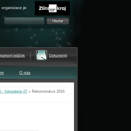
 organizace je
gramový letáček
Dokumenty
em
O nás
- fotogalerie 07
»
Rekonstrukce 2016