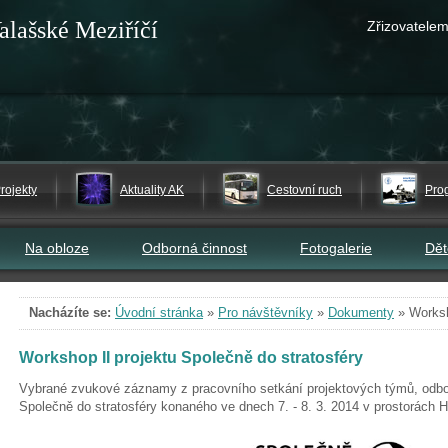
alašské Meziříčí
Zřizovatelem
rojekty
Aktuality AK
Cestovní ruch
Pro
Na obloze
Odborná činnost
Fotogalerie
Dě
Nacházíte se:
Úvodní stránka
»
Pro návštěvníky
»
Dokumenty
»
Worksh
Workshop II projektu Společně do stratosféry
Vybrané zvukové záznamy z pracovního setkání projektových týmů, odbor
Společně do stratosféry konaného ve dnech 7. - 8. 3. 2014 v prostorách 