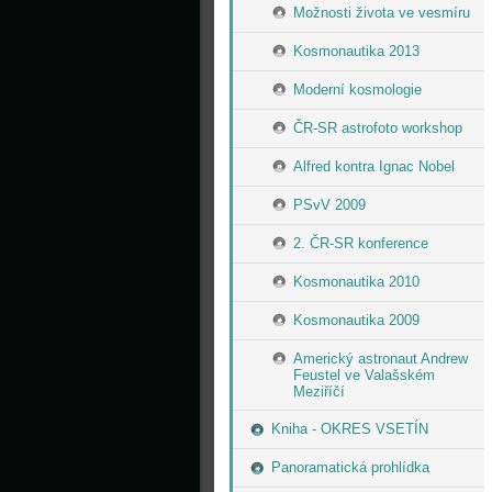
Možnosti života ve vesmíru
Kosmonautika 2013
Moderní kosmologie
ČR-SR astrofoto workshop
Alfred kontra Ignac Nobel
PSvV 2009
2. ČR-SR konference
Kosmonautika 2010
Kosmonautika 2009
Americký astronaut Andrew
Feustel ve Valašském
Meziříčí
Kniha - OKRES VSETÍN
Panoramatická prohlídka