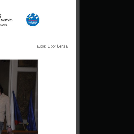
autor: Libor Lenža