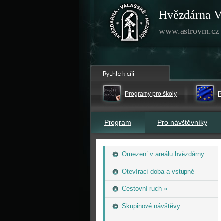
Hvězdárna V
www.astrovm.cz
Programy pro školy
P
Program
Pro návštěvníky
Omezení v areálu hvězdárny
Otevírací doba a vstupné
Cestovní ruch »
Skupinové návštěvy