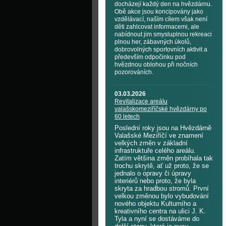
docházejí každý den na hvězdárnu.
Obě akce jsou koncipovány jako
vzdělávací, naším cílem však není
děti zahlcovat informacemi, ale
nabídnout jim smysluplnou rekreaci
plnou her, zábavných úkolů,
dobrovolných sportovních aktivit a
především odpočinku pod
hvězdnou oblohou při nočních
pozorováních.
03.03.2026
Revitalizace areálu
valašskomeziříčské hvězdárny po
60 letech
Poslední roky jsou na Hvězdárně
Valašské Meziříčí ve znamení
velkých změn v základní
infrastruktuře celého areálu.
Zatím většina změn probíhala tak
trochu skrytě, ať už proto, že se
jednalo o opravy či úpravy
interiérů nebo proto, že byla
skryta za hradbou stromů. První
velkou změnou bylo vybudování
nového objektu Kulturního a
kreativního centra na ulici J. K.
Tyla a nyní se dostáváme do