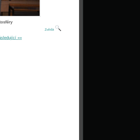
tosféry
Zvětšit
sledující »»