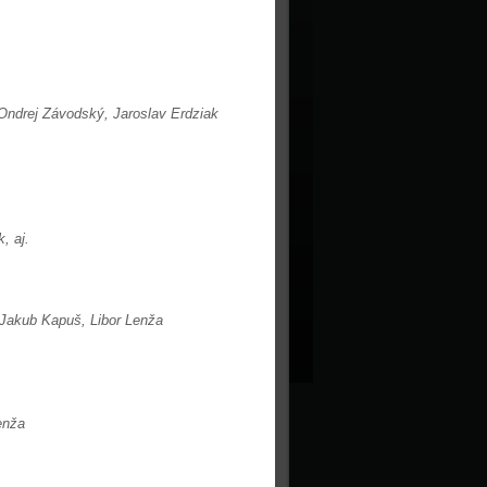
Ondrej Závodský,
Jaroslav Erdziak
, aj.
Jakub Kapuš, Libor Lenža
enža