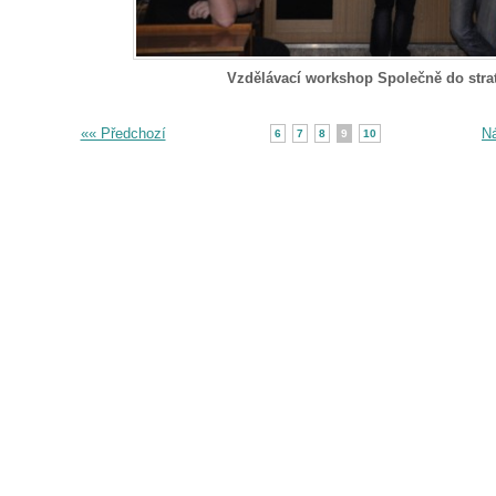
Vzdělávací workshop Společně do stra
«« Předchozí
Ná
6
7
8
9
10