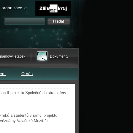
 organizace je
gramový letáček
Dokumenty
tem
O nás
op II projektu Společně do stratosféry
níků a studentů v rámci projektu
Hvězdárny Valašské Meziříčí.