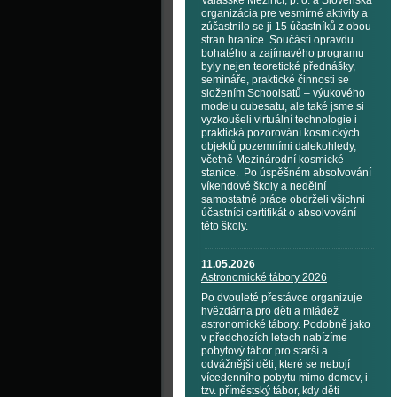
Valašské Meziříčí, p. o. a Slovenská
organizácia pre vesmírné aktivity a
zúčastnilo se ji 15 účastníků z obou
stran hranice. Součástí opravdu
bohatého a zajímavého programu
byly nejen teoretické přednášky,
semináře, praktické činnosti se
složením Schoolsatů – výukového
modelu cubesatu, ale také jsme si
vyzkoušeli virtuální technologie i
praktická pozorování kosmických
objektů pozemními dalekohledy,
včetně Mezinárodní kosmické
stanice. Po úspěšném absolvování
víkendové školy a nedělní
samostatné práce obdrželi všichni
účastníci certifikát o absolvování
této školy.
11.05.2026
Astronomické tábory 2026
Po dvouleté přestávce organizuje
hvězdárna pro děti a mládež
astronomické tábory. Podobně jako
v předchozích letech nabízíme
pobytový tábor pro starší a
odvážnější děti, které se nebojí
vícedenního pobytu mimo domov, i
tzv. příměstský tábor, kdy děti