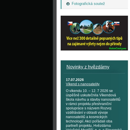
Fotografická soutež
Novinky z hvězdárny
17.07.2026
Víkend s nanosatelity
O víkendu 10. – 12. 7 2026 se
úspěšně uskutečnila Víkendová
škola návrhu a stavby nanosatelitů
v rámci projektu přeshraniční
spolupráce s názvem Rozvoj
vzdělávání v oblasti vývoje
nanosatelitů a kosmických
technologií. Akci pořádali oba
partneři projektu, Hvězdárna