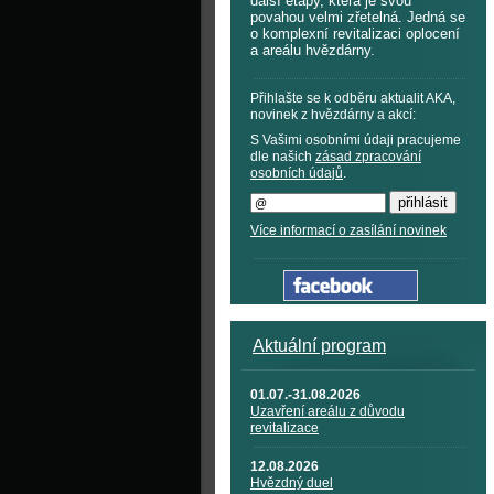
další etapy, která je svou
povahou velmi zřetelná. Jedná se
o komplexní revitalizaci oplocení
a areálu hvězdárny.
Přihlašte se k odběru aktualit AKA,
novinek z hvězdárny a akcí:
S Vašimi osobními údaji pracujeme
dle našich
zásad zpracování
osobních údajů
.
Více informací o zasílání novinek
Aktuální program
01.07.-31.08.2026
Uzavření areálu z důvodu
revitalizace
12.08.2026
Hvězdný duel