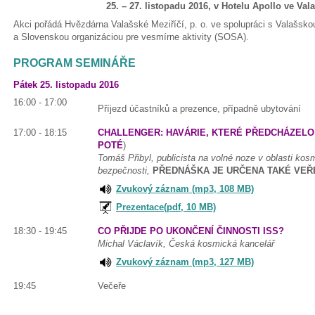
25. – 27. listopadu 2016, v Hotelu Apollo ve Va
Akci pořádá Hvězdárna Valašské Meziříčí, p. o. ve spolupráci s Valašsk
a Slovenskou organizáciou pre vesmírne aktivity (SOSA).
PROGRAM SEMINÁŘE
Pátek 25. listopadu 2016
16:00 - 17:00
Příjezd účastníků a prezence, případně ubytování
17:00 - 18:15
CHALLENGER: HAVÁRIE, KTERÉ PŘEDCHÁZELO T
POTÉ
)
Tomáš Přibyl, publicista na volné noze v oblasti kos
bezpečnosti,
PŘEDNÁŠKA JE URČENA TAKÉ VEŘ
Zvukový záznam (mp3, 108 MB)
Prezentace(pdf, 10 MB)
18:30 - 19:45
CO PŘIJDE PO UKONČENÍ ČINNOSTI ISS?
Michal Václavík, Česká kosmická kancelář
Zvukový záznam (mp3, 127 MB)
19:45
Večeře