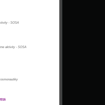
ktivity - SOSA
rne aktivity - SOSA
 kosmonautiky
2016