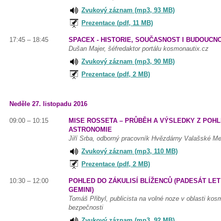
Zvukový záznam (mp3, 93 MB)
Prezentace (pdf, 11 MB)
17:45 – 18:45
SPACEX - HISTORIE, SOUČASNOST I BUDOUCN
Dušan Majer, šéfredaktor portálu kosmonautix.cz
Zvukový záznam (mp3, 90 MB)
Prezentace (pdf, 2 MB)
Neděle 27. listopadu 2016
09:00 – 10:15
MISE ROSSETA – PRŮBĚH A VÝSLEDKY Z POH
ASTRONOMIE
Jiří Srba, odborný pracovník Hvězdárny Valašské Mezi
Zvukový záznam (mp3, 110 MB)
Prezentace (pdf, 2 MB)
10:30 – 12:00
POHLED DO ZÁKULISÍ BLÍŽENCŮ (PADESÁT L
GEMINI)
Tomáš Přibyl, publicista na volné noze v oblasti kos
bezpečnosti
Zvukový záznam (mp3, 92 MB)