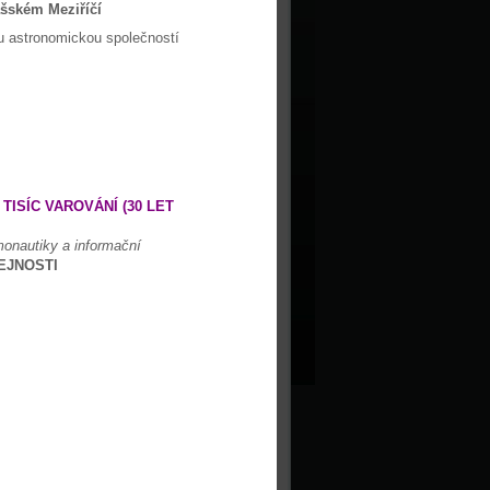
lašském Meziříčí
ou astronomickou společností
ISÍC VAROVÁNÍ (30 LET
monautiky a informační
EJNOSTI