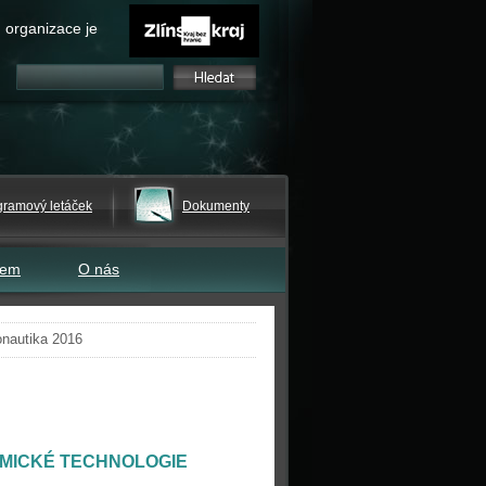
 organizace je
gramový letáček
Dokumenty
tem
O nás
nautika 2016
SMICKÉ TECHNOLOGIE