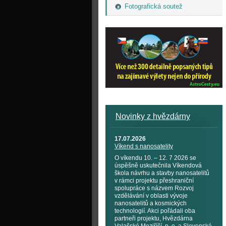
Fotografická soutež
Novinky z hvězdárny
17.07.2026
Víkend s nanosatelity
O víkendu 10. – 12. 7 2026 se
úspěšně uskutečnila Víkendová
škola návrhu a stavby nanosatelitů
v rámci projektu přeshraniční
spolupráce s názvem Rozvoj
vzdělávání v oblasti vývoje
nanosatelitů a kosmických
technologií. Akci pořádali oba
partneři projektu, Hvězdárna