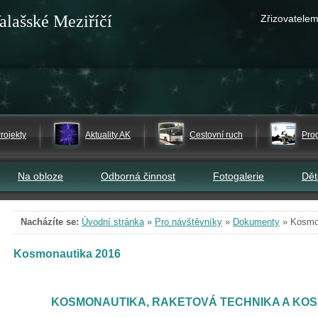
alašské Meziříčí
Zřizovatelem
rojekty
Aktuality AK
Cestovní ruch
Pro
Na obloze
Odborná činnost
Fotogalerie
Dě
Nacházíte se:
Úvodní stránka
»
Pro návštěvníky
»
Dokumenty
»
Kosmo
Kosmonautika 2016
KOSMONAUTIKA, RAKETOVÁ TECHNIKA A KO