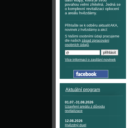
další etapy, která je svou
povahou velmi zřetelná. Jedná se
o komplexní revitalizaci oplocení
a areálu hvězdárny.
Přihlašte se k odběru aktualit AKA,
novinek z hvězdárny a akcí:
S Vašimi osobními údaji pracujeme
dle našich
zásad zpracování
osobních údajů
.
Více informací o zasílání novinek
Aktuální program
01.07.-31.08.2026
Uzavření areálu z důvodu
revitalizace
12.08.2026
Hvězdný duel