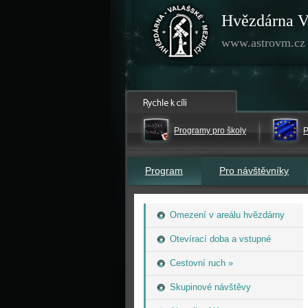
Hvězdárna V
www.astrovm.cz
Programy pro školy
P
Program
Pro návštěvníky
Omezení v areálu hvězdárny
Otevírací doba a vstupné
Cestovní ruch »
Skupinové návštěvy