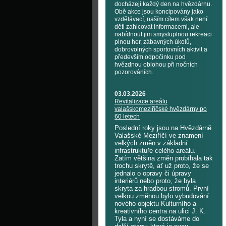
docházejí každý den na hvězdárnu.
Obě akce jsou koncipovány jako
vzdělávací, naším cílem však není
děti zahlcovat informacemi, ale
nabídnout jim smysluplnou rekreaci
plnou her, zábavných úkolů,
dobrovolných sportovních aktivit a
především odpočinku pod
hvězdnou oblohou při nočních
pozorováních.
03.03.2026
Revitalizace areálu
valašskomeziříčské hvězdárny po
60 letech
Poslední roky jsou na Hvězdárně
Valašské Meziříčí ve znamení
velkých změn v základní
infrastruktuře celého areálu.
Zatím většina změn probíhala tak
trochu skrytě, ať už proto, že se
jednalo o opravy či úpravy
interiérů nebo proto, že byla
skryta za hradbou stromů. První
velkou změnou bylo vybudování
nového objektu Kulturního a
kreativního centra na ulici J. K.
Tyla a nyní se dostáváme do