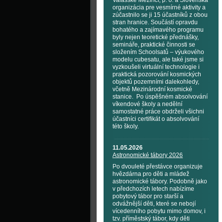
Valašské Meziříčí, p. o. a Slovenská
organizácia pre vesmírné aktivity a
zúčastnilo se ji 15 účastníků z obou
stran hranice. Součástí opravdu
bohatého a zajímavého programu
byly nejen teoretické přednášky,
semináře, praktické činnosti se
složením Schoolsatů – výukového
modelu cubesatu, ale také jsme si
vyzkoušeli virtuální technologie i
praktická pozorování kosmických
objektů pozemními dalekohledy,
včetně Mezinárodní kosmické
stanice. Po úspěšném absolvování
víkendové školy a nedělní
samostatné práce obdrželi všichni
účastníci certifikát o absolvování
této školy.
11.05.2026
Astronomické tábory 2026
Po dvouleté přestávce organizuje
hvězdárna pro děti a mládež
astronomické tábory. Podobně jako
v předchozích letech nabízíme
pobytový tábor pro starší a
odvážnější děti, které se nebojí
vícedenního pobytu mimo domov, i
tzv. příměstský tábor, kdy děti