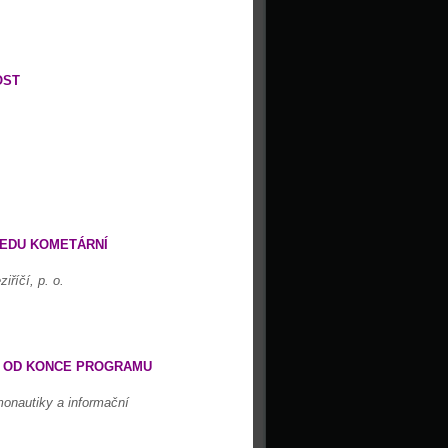
OST
LEDU KOMETÁRNÍ
říčí, p. o.
ET OD KONCE PROGRAMU
monautiky a informační