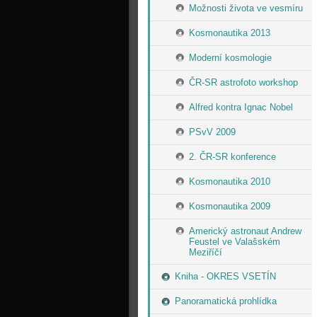
Možnosti života ve vesmíru
Kosmonautika 2013
Moderní kosmologie
ČR-SR astrofoto workshop
Alfred kontra Ignac Nobel
PSvV 2009
2. ČR-SR konference
Kosmonautika 2010
Kosmonautika 2009
Americký astronaut Andrew
Feustel ve Valašském
Meziříčí
Kniha - OKRES VSETÍN
Panoramatická prohlídka