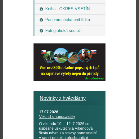
Kniha - OKRES VSETÍN
Panoramatická prohlídka
Fotografická soutež
Novinky z hvězdárny
17.07.2026
Víkend s nanosatelity
O víkendu 10. – 12. 7 2026 se
úspěšně uskutečnila Víkendová
škola návrhu a stavby nanosatelitů
v rámci projektu přeshraniční