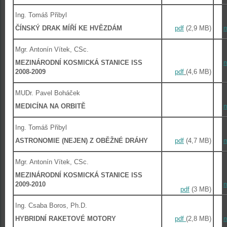
Ing. Tomáš Přibyl
ČÍNSKÝ DRAK MÍŘÍ KE HVĚZDÁM
pdf
(2,9 MB)
Mgr. Antonín Vítek, CSc.
MEZINÁRODNÍ KOSMICKÁ STANICE ISS
2008-2009
pdf
(4,6 MB)
MUDr. Pavel Boháček
MEDICÍNA NA ORBITĚ
Ing. Tomáš Přibyl
ASTRONOMIE (NEJEN) Z OBĚŽNÉ DRÁHY
pdf
(4,7 MB)
Mgr. Antonín Vítek, CSc.
MEZINÁRODNÍ KOSMICKÁ STANICE ISS
2009-2010
pdf
(3 MB)
Ing. Csaba Boros, Ph.D.
HYBRIDNÍ RAKETOVÉ MOTORY
pdf
(2,8 MB)