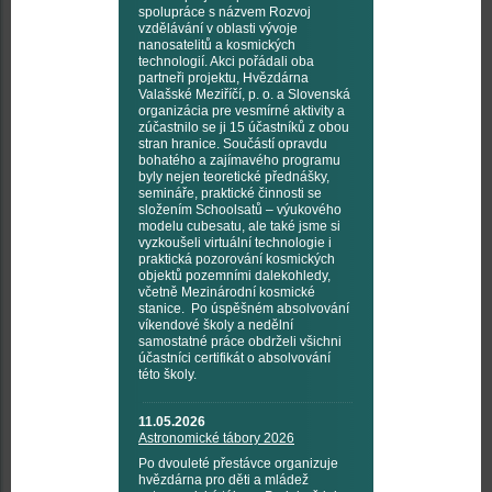
spolupráce s názvem Rozvoj
vzdělávání v oblasti vývoje
nanosatelitů a kosmických
technologií. Akci pořádali oba
partneři projektu, Hvězdárna
Valašské Meziříčí, p. o. a Slovenská
organizácia pre vesmírné aktivity a
zúčastnilo se ji 15 účastníků z obou
stran hranice. Součástí opravdu
bohatého a zajímavého programu
byly nejen teoretické přednášky,
semináře, praktické činnosti se
složením Schoolsatů – výukového
modelu cubesatu, ale také jsme si
vyzkoušeli virtuální technologie i
praktická pozorování kosmických
objektů pozemními dalekohledy,
včetně Mezinárodní kosmické
stanice. Po úspěšném absolvování
víkendové školy a nedělní
samostatné práce obdrželi všichni
účastníci certifikát o absolvování
této školy.
11.05.2026
Astronomické tábory 2026
Po dvouleté přestávce organizuje
hvězdárna pro děti a mládež