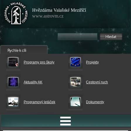
Hvězdárna Valašské Meziříčí
www.astrovm.cz
Programy pro školy
Projekty
Aktuality AK
Cestovní ruch
Programový letáček
Dokumenty