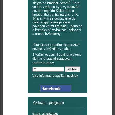
skryta za hradbou stromů. První
velkou změnou bylo vybudování
nového objektu Kulturního a
kreativního centra na ulici J. K.
Tyla a nyní se dostáváme do
další etapy, která je svou
povahou velmi zřetelná. Jedná se
o komplexní revitalizaci oplocení
a areálu hvězdárny.
Přihlašte se k odběru aktualit AKA,
novinek z hvězdárny a akcí:
S Vašimi osobními údaji pracujeme
dle našich
zásad zpracování
osobních údajů
.
Více informací o zasílání novinek
Aktuální program
01.07.-31.08.2026