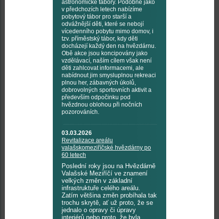
astronomické tábory. Podobně jako
v předchozích letech nabízíme
pobytový tábor pro starší a
odvážnější děti, které se nebojí
vícedenního pobytu mimo domov, i
tzv. příměstský tábor, kdy děti
docházejí každý den na hvězdárnu.
Obě akce jsou koncipovány jako
vzdělávací, naším cílem však není
děti zahlcovat informacemi, ale
nabídnout jim smysluplnou rekreaci
plnou her, zábavných úkolů,
dobrovolných sportovních aktivit a
především odpočinku pod
hvězdnou oblohou při nočních
pozorováních.
03.03.2026
Revitalizace areálu
valašskomeziříčské hvězdárny po
60 letech
Poslední roky jsou na Hvězdárně
Valašské Meziříčí ve znamení
velkých změn v základní
infrastruktuře celého areálu.
Zatím většina změn probíhala tak
trochu skrytě, ať už proto, že se
jednalo o opravy či úpravy
interiérů nebo proto, že byla