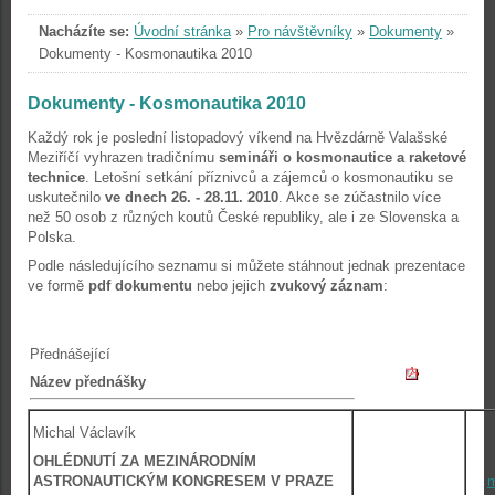
Nacházíte se:
Úvodní stránka
»
Pro návštěvníky
»
Dokumenty
»
Dokumenty - Kosmonautika 2010
Dokumenty - Kosmonautika 2010
Každý rok je poslední listopadový víkend na Hvězdárně Valašské
Meziříčí vyhrazen tradičnímu
semináři o kosmonautice a raketové
technice
. Letošní setkání příznivců a zájemců o kosmonautiku se
uskutečnilo
ve dnech 26. - 28.11. 2010
. Akce se zúčastnilo více
než 50 osob z různých koutů České republiky, ale i ze Slovenska a
Polska.
Podle následujícího seznamu si můžete stáhnout jednak prezentace
ve formě
pdf dokumentu
nebo jejich
zvukový záznam
:
Přednášející
Název přednášky
Michal Václavík
OHLÉDNUTÍ ZA MEZINÁRODNÍM
ASTRONAUTICKÝM KONGRESEM V PRAZE