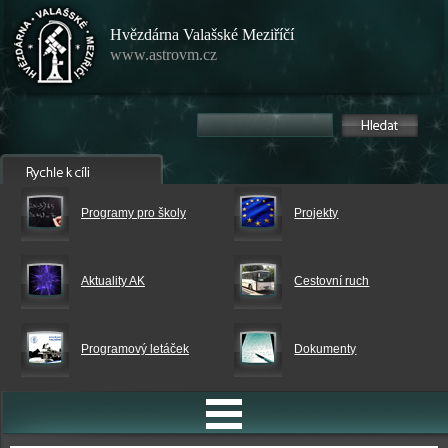
Hvězdárna Valašské Meziříčí
www.astrovm.cz
Programy pro školy
Projekty
Aktuality AK
Cestovní ruch
Programový letáček
Dokumenty