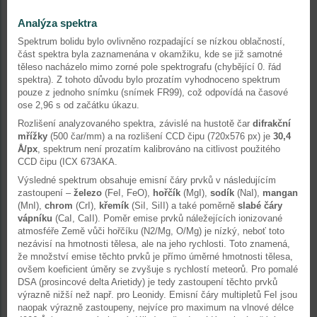
Analýza spektra
Spektrum bolidu bylo ovlivněno rozpadající se nízkou oblačností,
část spektra byla zaznamenána v okamžiku, kde se již samotné
těleso nacházelo mimo zorné pole spektrografu (chybějící 0. řád
spektra). Z tohoto důvodu bylo prozatím vyhodnoceno spektrum
pouze z jednoho snímku (snímek FR99), což odpovídá na časové
ose 2,96 s od začátku úkazu.
Rozlišení analyzovaného spektra, závislé na hustotě čar
difrakční
mřížky
(500 čar/mm) a na rozlišení CCD čipu (720x576 px) je
30,4
Å/px
, spektrum není prozatím kalibrováno na citlivost použitého
CCD čipu (ICX 673AKA.
Výsledné spektrum obsahuje emisní čáry prvků v následujícím
zastoupení –
železo
(FeI, FeO),
hořčík
(MgI),
sodík
(NaI),
mangan
(MnI),
chrom
(CrI),
křemík
(SiI, SiII) a také poměrně
slabé čáry
vápníku
(CaI, CaII). Poměr emise prvků náležejících ionizované
atmosféře Země vůči hořčíku (N2/Mg, O/Mg) je nízký, neboť toto
nezávisí na hmotnosti tělesa, ale na jeho rychlosti. Toto znamená,
že množství emise těchto prvků je přímo úměrné hmotnosti tělesa,
ovšem koeficient úměry se zvyšuje s rychlostí meteorů. Pro pomalé
DSA (prosincové delta Arietidy) je tedy zastoupení těchto prvků
výrazně nižší než např. pro Leonidy. Emisní čáry multipletů FeI jsou
naopak výrazně zastoupeny, nejvíce pro maximum na vlnové délce