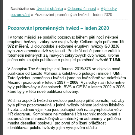
Nacházíte se:
Úvodní stránka
»
Odborná činnost
»
Výsledky
pozorování
»
Pozorování proměnných hvězd – leden 2020
Pozorování proměnných hvězd – leden 2020
I v tomto měsíci se podařilo pozorovat během pěti nocí některé
eruptivní hvězdy i zákrytové dvojhvězdy. Celkem bylo pořízeno
15
972 měření.
U dlouhodobě sledované eruptivní hvězdy
GJ 3236
byla zaznamenána dvě vzplanutí. Po delší době jsme se vrátili k
fotometrii některých zajímavých zákrytových dvojhvězd. Kromě
jiného nás zaujala publikace o pulsující proměnné hvězdě
T UMi.
V časopisu The Astrophysical Journal 2019/876 se objevila nová
publikace od László Molnára a kolektivu o pulsující miridě
T UMi
.
Tuto fyzickou proměnnou hvězdu jsme na hvězdárně ve Valašském
Meziříčí pozorovali v letech
1997 – 2006
. Výsledky naší fotometrie
byly publikovány v časopisech IBVS a OEJV v letech 2002 a 2006,
které byly v této nové publikaci citovány.
Většina aspektů hvězdné evoluce postupuje příliš pomalu, než aby
byla přímo pozorovatelná u jedné hvězdy během jediného lidského
života. Jedinou výjimkou jsou pulsující obři na asymptotické větvi
HR diagramu. Kombinace nejmodernějších technik modelování s
pozorováním shromážděných amatérskými astronomy v průběhu
mnoha desetiletí poskytují pro první přiblížení příležitost
identifikovat polohu hvězdy jejím vývojovém stádiu.