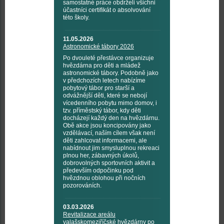
samostatné práce obdrželi všichni
účastníci certifikát o absolvování
této školy.
11.05.2026
Astronomické tábory 2026
Po dvouleté přestávce organizuje
hvězdárna pro děti a mládež
astronomické tábory. Podobně jako
v předchozích letech nabízíme
pobytový tábor pro starší a
odvážnější děti, které se nebojí
vícedenního pobytu mimo domov, i
tzv. příměstský tábor, kdy děti
docházejí každý den na hvězdárnu.
Obě akce jsou koncipovány jako
vzdělávací, naším cílem však není
děti zahlcovat informacemi, ale
nabídnout jim smysluplnou rekreaci
plnou her, zábavných úkolů,
dobrovolných sportovních aktivit a
především odpočinku pod
hvězdnou oblohou při nočních
pozorováních.
03.03.2026
Revitalizace areálu
valašskomeziříčské hvězdárny po