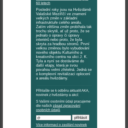
60 letech
Poslední roky jsou na Hvězdárně
Valašské Meziříčí ve znamení
velkých změn v základní
infrastruktuře celého areálu.
Zatím většina změn probíhala tak
trochu skrytě, ať už proto, že se
jednalo o opravy či úpravy
interiérů nebo proto, že byla
skryta za hradbou stromů. První
velkou změnou bylo vybudování
nového objektu Kulturního a
kreativního centra na ulici J. K.
Tyla a nyní se dostáváme do
další etapy, která je svou
povahou velmi zřetelná. Jedná se
o komplexní revitalizaci oplocení
a areálu hvězdárny.
Přihlašte se k odběru aktualit AKA,
novinek z hvězdárny a akcí:
S Vašimi osobními údaji pracujeme
dle našich
zásad zpracování
osobních údajů
.
Více informací o zasílání novinek