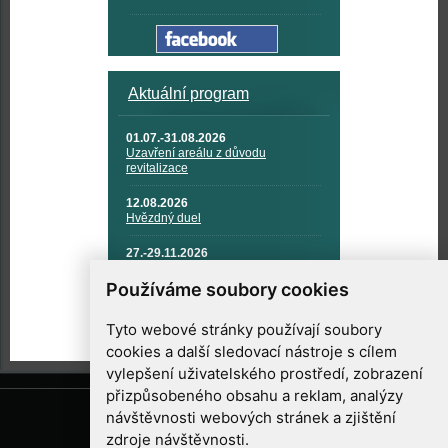
Aktuální program
01.07.-31.08.2026
Uzavření areálu z důvodu
revitalizace
12.08.2026
Hvězdný duel
27.-29.11.2026
KOSMONAUTIKA, RAKETOVÁ
TECHNIKA A KOSMICKÉ
Používáme soubory cookies
TECHNOLOGIE
Tyto webové stránky používají soubory
cookies a další sledovací nástroje s cílem
vylepšení uživatelského prostředí, zobrazení
přizpůsobeného obsahu a reklam, analýzy
návštěvnosti webových stránek a zjištění
zdroje návštěvnosti.