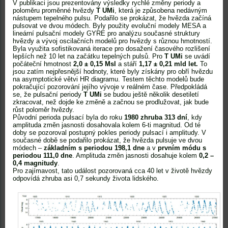
V publikaci jsou prezentovány výsledky rychlé změny periody a
poloměru proměnné hvězdy
T UMi
, která je způsobena nedávným
nástupem tepelného pulsu. Podařilo se prokázat, že hvězda začíná
pulsovat ve dvou módech. Byly použity evoluční modely MESA a
lineární pulsační modely GYRE pro analýzu současné struktury
hvězdy a vývoj oscilačních modelů pro hvězdy s různou hmotností.
Byla využita sofistikovaná iterace pro dosažení časového rozlišení
lepších než 10 let na začátku tepelných pulsů. Pro
T UMi
se uvádí
počáteční hmotnost
2,0 ± 0,15
Msl
a stáří
1,17 ± 0,21 mld let.
To
jsou zatím nejpřesnější hodnoty, které byly získány pro obří hvězdu
na asymptotické větvi HR diagramu. Testem těchto modelů bude
pokračující pozorování jejího vývoje v reálném čase. Předpokládá
se, že pulsační periody
T UMi
se budou ještě několik desetiletí
zkracovat, než dojde ke změně a začnou se prodlužovat, jak bude
růst poloměr hvězdy.
Původní perioda pulsací byla do roku
1980 zhruba 313 dní
, kdy
amplituda změn jasnosti dosahovala kolem 6-ti magnitud. Od té
doby se pozoroval postupný pokles periody pulsací i amplitudy. V
současné době se podařilo prokázat, že hvězda pulsuje ve dvou
módech –
základním s periodou 198,1 dne
a v
prvním módu s
periodou 111,0 dne
. Amplituda změn jasnosti dosahuje kolem
0,2 –
0,4 magnitudy
.
Pro zajímavost, tato událost pozorovaná cca 40 let v životě hvězdy
odpovídá zhruba asi 0,7 sekundy života lidského.