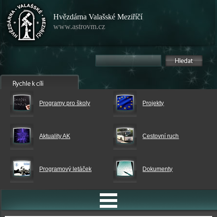
Hvězdárna Valašské Meziříčí
www.astrovm.cz
Programy pro školy
Projekty
Aktuality AK
Cestovní ruch
Programový letáček
Dokumenty