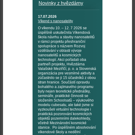
Novinky z hvězdárny
17.07.2026
Víkend s nanosatelity
O víkendu 10. – 12. 7 2026 se
úspěšně uskutečnila Víkendová
škola návrhu a stavby nanosatelitů
v rámci projektu přeshraniční
spolupráce s názvem Rozvoj
vzdělávání v oblasti vývoje
nanosatelitů a kosmických
technologií. Akci pořádali oba
partneři projektu, Hvězdárna
Valašské Meziříčí, p. o. a Slovenská
organizácia pre vesmírné aktivity a
zúčastnilo se ji 15 účastníků z obou
stran hranice. Součástí opravdu
bohatého a zajímavého programu
byly nejen teoretické přednášky,
semináře, praktické činnosti se
složením Schoolsatů – výukového
modelu cubesatu, ale také jsme si
vyzkoušeli virtuální technologie i
praktická pozorování kosmických
objektů pozemními dalekohledy,
včetně Mezinárodní kosmické
stanice. Po úspěšném absolvování
víkendové školy a nedělní