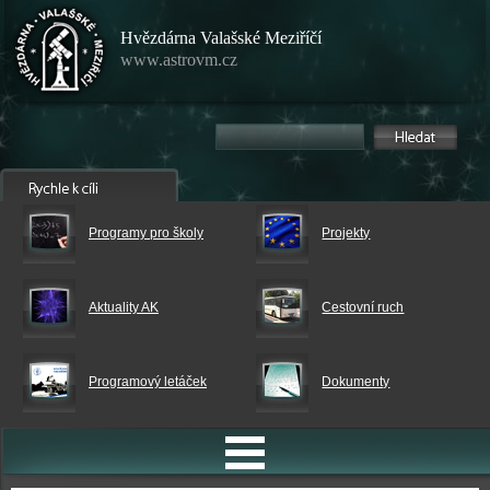
Hvězdárna Valašské Meziříčí
www.astrovm.cz
Programy pro školy
Projekty
Aktuality AK
Cestovní ruch
Programový letáček
Dokumenty