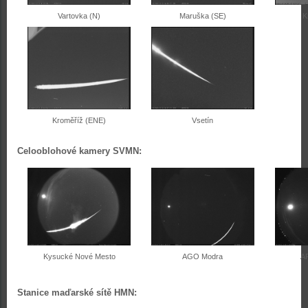
Vartovka (N)
Maruška (SE)
K
Kroměříž (ENE)
Vsetín
Celooblohové kamery SVMN:
Kysucké Nové Mesto
AGO Modra
A
Stanice maďarské sítě HMN: