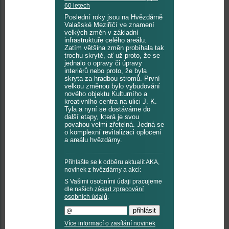
60 letech
Poslední roky jsou na Hvězdárně
Valašské Meziříčí ve znamení
velkých změn v základní
infrastruktuře celého areálu.
Zatím většina změn probíhala tak
trochu skrytě, ať už proto, že se
jednalo o opravy či úpravy
interiérů nebo proto, že byla
skryta za hradbou stromů. První
velkou změnou bylo vybudování
nového objektu Kulturního a
kreativního centra na ulici J. K.
Tyla a nyní se dostáváme do
další etapy, která je svou
povahou velmi zřetelná. Jedná se
o komplexní revitalizaci oplocení
a areálu hvězdárny.
Přihlašte se k odběru aktualit AKA,
novinek z hvězdárny a akcí:
S Vašimi osobními údaji pracujeme
dle našich
zásad zpracování
osobních údajů
.
Více informací o zasílání novinek