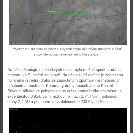
Projekce letu meteoru na povrch s vyznačenými některými stanicemi a částí
stopy, kterou zaznamenaly jednotlivé stanice.
Na základě údajů z jednotlivých stanic bylo možné spočítat dráhu
meteoru ve Sluneční soustavě. Na následující grafice je zobrazena
nominální (střední) dráha se započteným zpomaléním meteoru při
průchodu atmosférou. Paramatry dráhy spočetl Jakub Koukal.
Původní tělísko se pohybovalo po dráze kometárního charakteru s
excentricitou 0,914, velmi nízkou inklinací 1,7°, hlavní poloosou
dráhy 2,4 AU a přísluním ve vzdálenosti 0,203 AU od Slunce.