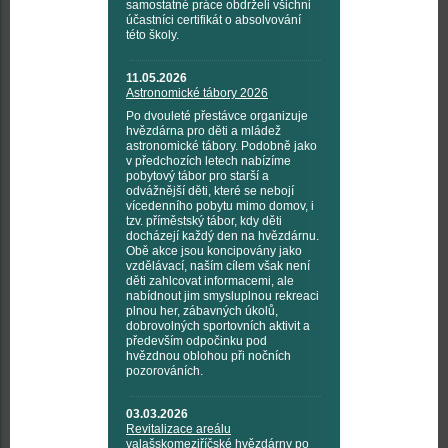
samostatné práce obdrželi všichni
účastníci certifikát o absolvování
této školy.
11.05.2026
Astronomické tábory 2026
Po dvouleté přestávce organizuje
hvězdárna pro děti a mládež
astronomické tábory. Podobně jako
v předchozích letech nabízíme
pobytový tábor pro starší a
odvážnější děti, které se nebojí
vícedenního pobytu mimo domov, i
tzv. příměstský tábor, kdy děti
docházejí každý den na hvězdárnu.
Obě akce jsou koncipovány jako
vzdělávací, naším cílem však není
děti zahlcovat informacemi, ale
nabídnout jim smysluplnou rekreaci
plnou her, zábavných úkolů,
dobrovolných sportovních aktivit a
především odpočinku pod
hvězdnou oblohou při nočních
pozorováních.
03.03.2026
Revitalizace areálu
valašskomeziříčské hvězdárny po