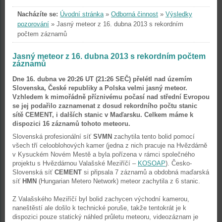
Nacházíte se:
Úvodní stránka
»
Odborná činnost
»
Výsledky
pozorování
»
Jasný meteor z 16. dubna 2013 s rekordním
počtem záznamů
Jasný meteor z 16. dubna 2013 s rekordním počtem
záznamů
Dne 16. dubna ve 20:26 UT (21:26 SEČ) přelétl nad územím
Slovenska, České republiky a Polska velmi jasný meteor.
Vzhledem k mimořádně příznivému počasí nad střední Evropou
se jej podařilo zaznamenat z dosud rekordního počtu stanic
sítě CEMENT, i dalších stanic v Maďarsku. Celkem máme k
dispozici 16 záznamů tohoto meteoru.
Slovenská profesionální síť
SVMN
zachytila tento bolid pomocí
všech tří celooblohových kamer (jedna z nich pracuje na Hvězdárně
v Kysuckém Novém Mestě a byla pořízena v rámci společného
projektu s Hvězdárnou Valašské Meziříčí –
KOSOAP
). Česko-
Slovenská síť
CEMENT
si připsala 7 záznamů a obdobná maďarská
síť
HMN
(Hungarian Metero Network) meteor zachytila z 6 stanic.
Z Valašského Meziříčí byl bolid zachycen východní kamerou,
naneštěstí ale došlo k technické poruše, takže tentokrát je k
dispozici pouze statický náhled průletu meteoru, videozáznam je