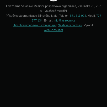
Hvězdárna Valašské Meziříčí, příspěvková organizace, Vsetínská 78, 757
01 Valašské Meziříčí
Příspěvková organizace Zlínského kraje. Telefon:
571 611 928
, Mobil:
777
277 134
, E-mail:
info@astrovm.cz
Jak chráníme Vaše osobní údaje
|
Nastavení cookies
| Vyrobil:
WebConsult.cz