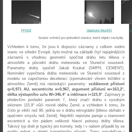
PFN42
Valašské Meziříčí
K
Soubor snímků pro jednotlivé stanice, které objekt zachytily.
Vzhledem k tomu, že jsou k dispozici záznamy z celkem sedmi
stanic ve střední Evropě, bylo možné na základě čtyř nejúplnějších
záznamů s vhodnou geometrií spočítat dráhu letu tělesa v
atmosféře a původní dráhu meteoroidu ve Sluneční soustavě.
Parametry dráhy spočetl Jakub Koukal (SMPH, CEMENT).
Nominální vypočtená dráha meteoroidu ve Sluneční soustavě z
modelu se započtenou decelerací (zpomalování vlivem brždění o
atmosféru Země) má následující parametry:
vzdálenost přísluní
q=0,971 AU, excentricitu e=0,967, argument přísluní w=163,2°,
délka výstupního uzlu W=346,4° a inklinace i=115,9°
. Zajímavý je
především poslední parametr 'i', který značí dráhu s vysokým
sklonem 115,9° vůči rovině oběhu Země, a vzhledem k tomu, že
číslo je větší než 90, jedná se o dráhu retrográdní (těleso obíhalo v
opačném smyslu než Země). Největší nejistota panuje u stanovení
excentricit a tím pádem velikosti hlavní poloosy dráhy tělesa.
Takový typ drah je typický pro komety, tedy i v našem případě by se
mohlo jednat o objekt kometárního původu. Tomu nasvědčuje i