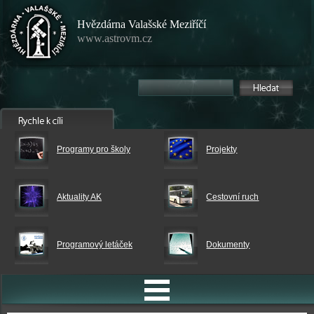
Hvězdárna Valašské Meziříčí
www.astrovm.cz
Programy pro školy
Projekty
Aktuality AK
Cestovní ruch
Programový letáček
Dokumenty