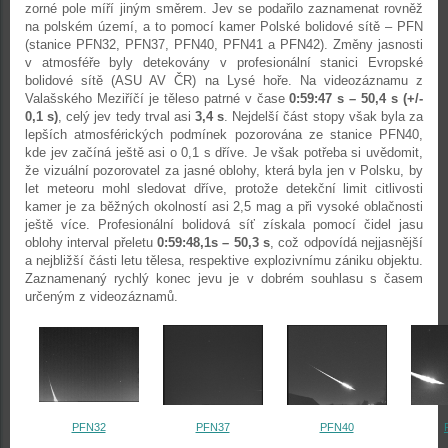
zorné pole míří jiným směrem. Jev se podařilo zaznamenat rovněž
na polském území, a to pomocí kamer Polské bolidové sítě – PFN
(stanice PFN32, PFN37, PFN40, PFN41 a PFN42). Změny jasnosti
v atmosféře byly detekovány v profesionální stanici Evropské
bolidové sítě (ASU AV ČR) na Lysé hoře. Na videozáznamu z
Valašského Meziříčí je těleso patrné v čase
0:59:47 s
– 50,4 s (+/-
0,1 s)
, celý jev tedy trval asi
3,4 s
. Nejdelší část stopy však byla za
lepších atmosférických podmínek pozorována ze stanice PFN40,
kde jev začíná ještě asi o 0,1 s dříve. Je však potřeba si uvědomit,
že vizuální pozorovatel za jasné oblohy, která byla jen v Polsku, by
let meteoru mohl sledovat dříve, protože detekční limit citlivosti
kamer je za běžných okolností asi 2,5 mag a při vysoké oblačnosti
ještě více. Profesionální bolidová síť získala pomocí čidel jasu
oblohy interval přeletu
0:59:48,1s
– 50,3 s
, což odpovídá nejjasnější
a nejbližší části letu tělesa, respektive explozivnímu zániku objektu.
Zaznamenaný rychlý konec jevu je v dobrém souhlasu s časem
určeným z videozáznamů.
PFN32
PFN37
PFN40