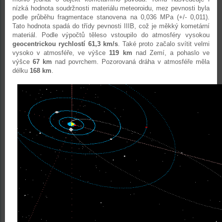
nízká hodnota soudržnosti materiálu meteoroidu, mez pevnosti byla
podle průběhu fragmentace stanovena na 0,036 MPa (+/- 0,011).
Tato hodnota spadá do třídy pevnosti IIIB, což je měkký kometární
materiál. Podle výpočtů těleso vstoupilo do atmosféry vysokou
geocentrickou rychlostí 61,3 km/s
. Také proto začalo svítit velmi
vysoko v atmosféře, ve výšce
119 km
nad Zemí, a pohaslo ve
výšce
67 km
nad povrchem. Pozorovaná dráha v atmosféře měla
délku
168 km
.