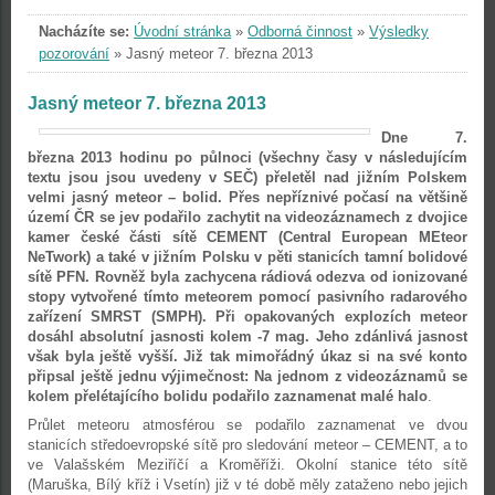
Nacházíte se:
Úvodní stránka
»
Odborná činnost
»
Výsledky
pozorování
»
Jasný meteor 7. března 2013
Jasný meteor 7. března 2013
Dne 7.
března 2013 hodinu po půlnoci (všechny časy v následujícím
textu jsou jsou uvedeny v SEČ) přeletěl nad jižním Polskem
velmi jasný meteor – bolid. Přes nepříznivé počasí na většině
území ČR se jev podařilo zachytit na videozáznamech z dvojice
kamer české části sítě CEMENT (Central European MEteor
NeTwork) a také v jižním Polsku v pěti stanicích tamní bolidové
sítě PFN. Rovněž byla zachycena rádiová odezva od ionizované
stopy vytvořené tímto meteorem pomocí pasivního radarového
zařízení SMRST (SMPH). Při opakovaných explozích meteor
dosáhl absolutní jasnosti kolem -7 mag. Jeho zdánlivá jasnost
však byla ještě vyšší. Již tak mimořádný úkaz si na své konto
připsal ještě jednu výjimečnost: Na jednom z videozáznamů se
kolem přelétajícího bolidu podařilo zaznamenat malé halo
.
Průlet meteoru atmosférou se podařilo zaznamenat ve dvou
stanicích středoevropské sítě pro sledování meteor – CEMENT, a to
ve Valašském Meziříčí a Kroměříži. Okolní stanice této sítě
(Maruška, Bílý kříž i Vsetín) již v té době měly zataženo nebo jejich