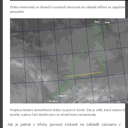
Dráha meteoroidu ve Sluneční soustavě odvozená na základě měření se započtenou
atmosféře.
Projekce lineární atmosférické dráhy na povrch Země. Zde je vidět, které stanice by
použity a jakou část daného jevu ve skutečnosti zaznamenaly.
Jak je patrné z křivky jasnosti získané na základě záznamu z