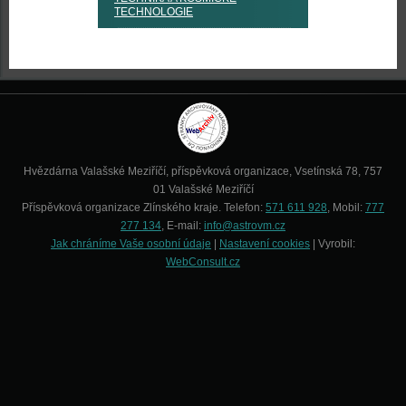
TECHNOLOGIE
Hvězdárna Valašské Meziříčí, příspěvková organizace, Vsetínská 78, 757
01 Valašské Meziříčí
Příspěvková organizace Zlínského kraje. Telefon:
571 611 928
, Mobil:
777
277 134
, E-mail:
info@astrovm.cz
Jak chráníme Vaše osobní údaje
|
Nastavení cookies
| Vyrobil:
WebConsult.cz