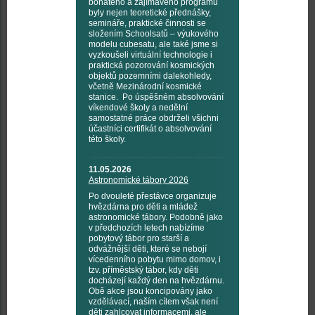
bohatého a zajímavého programu
byly nejen teoretické přednášky,
semináře, praktické činnosti se
složením Schoolsatů – výukového
modelu cubesatu, ale také jsme si
vyzkoušeli virtuální technologie i
praktická pozorování kosmických
objektů pozemními dalekohledy,
včetně Mezinárodní kosmické
stanice. Po úspěšném absolvování
víkendové školy a nedělní
samostatné práce obdrželi všichni
účastníci certifikát o absolvování
této školy.
11.05.2026
Astronomické tábory 2026
Po dvouleté přestávce organizuje
hvězdárna pro děti a mládež
astronomické tábory. Podobně jako
v předchozích letech nabízíme
pobytový tábor pro starší a
odvážnější děti, které se nebojí
vícedenního pobytu mimo domov, i
tzv. příměstský tábor, kdy děti
docházejí každý den na hvězdárnu.
Obě akce jsou koncipovány jako
vzdělávací, naším cílem však není
děti zahlcovat informacemi, ale