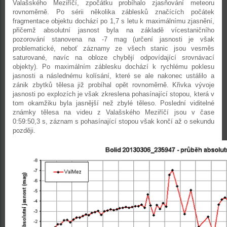
Valašského Meziříčí, zpočátku probíhalo zjasňování meteoru
rovnoměrně. Po sérii několika záblesků značících počátek
fragmentace objektu dochází po 1,7 s letu k maximálnímu zjasnění,
přičemž absolutní jasnost byla na základě vícestaničního
pozorování stanovena na -7 mag (určení jasnosti je však
problematické, neboť záznamy ze všech stanic jsou vesměs
saturované, navíc na obloze chybějí odpovídající srovnávací
objekty). Po maximálním záblesku dochází k rychlému poklesu
jasnosti a následnému kolísání, které se ale nakonec ustálilo a
zánik zbytků tělesa již probíhal opět rovnoměrně. Křivka vývoje
jasnosti po explozích je však zkreslena pohasínající stopou, která v
tom okamžiku byla jasnější než zbylé těleso. Poslední viditelné
známky tělesa na videu z Valašského Meziříčí jsou v čase
0:59:50,3 s, záznam s pohasínající stopou však končí až o sekundu
později.