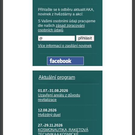
Přihlašte se k odběru aktualit AKA,
novinek z hvězdárny a akcí:
S Vašimi osobními údaji pracujeme
dle našich
zásad zpracování
osobních údajů
.
Více informací o zasílání novinek
Aktuální program
01.07.-31.08.2026
Uzavření areálu z důvodu
revitalizace
12.08.2026
Hvězdný duel
27.-29.11.2026
KOSMONAUTIKA, RAKETOVÁ
TECHNIKA A KOSMICKÉ