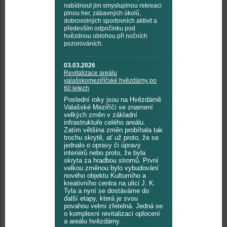
nabídnout jim smysluplnou rekreaci
plnou her, zábavných úkolů,
dobrovolných sportovních aktivit a
především odpočinku pod
hvězdnou oblohou při nočních
pozorováních.
03.03.2026
Revitalizace areálu
valašskomeziříčské hvězdárny po
60 letech
Poslední roky jsou na Hvězdárně
Valašské Meziříčí ve znamení
velkých změn v základní
infrastruktuře celého areálu.
Zatím většina změn probíhala tak
trochu skrytě, ať už proto, že se
jednalo o opravy či úpravy
interiérů nebo proto, že byla
skryta za hradbou stromů. První
velkou změnou bylo vybudování
nového objektu Kulturního a
kreativního centra na ulici J. K.
Tyla a nyní se dostáváme do
další etapy, která je svou
povahou velmi zřetelná. Jedná se
o komplexní revitalizaci oplocení
a areálu hvězdárny.