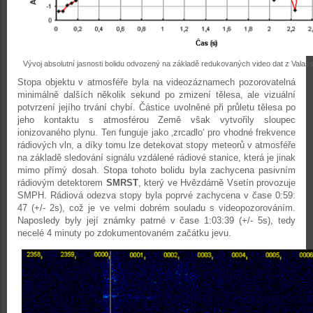
Vývoj absolutní jasnosti bolidu odvozený na základě redukovaných video dat z Valašs
Stopa objektu v atmosféře byla na videozáznamech pozorovatelná
minimálně dalších několik sekund po zmizení tělesa, ale vizuální
potvrzení jejího trvání chybí. Částice uvolněné při průletu tělesa po
jeho kontaktu s atmosférou Země však vytvořily sloupec
ionizovaného plynu. Ten funguje jako ‚zrcadlo‘ pro vhodné frekvence
rádiových vln, a díky tomu lze detekovat stopy meteorů v atmosféře
na základě sledování signálu vzdálené rádiové stanice, která je jinak
mimo přímý dosah. Stopa tohoto bolidu byla zachycena pasivním
rádiovým detektorem
SMRST
, který ve Hvězdárně Vsetín provozuje
SMPH. Rádiová odezva stopy byla poprvé zachycena v čase 0:59:
47 (+/- 2s), což je ve velmi dobrém souladu s videopozorováním.
Naposledy byly její známky patrné v čase 1:03:39 (+/- 5s), tedy
necelé 4 minuty po zdokumentovaném začátku jevu.