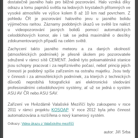
dostatečně jasného halo pro běžné pozorování. Halo vzniká díky
odrazu a lomu paprsků světla na ledových krystalech přítomných ve
vysoké atmosféře ve výšce kolem 8 až 10 km nad povrchem. Z
pohledu ČR je pozorování halového jevu u jasného bolidu
výjimečnou raritou. Záznamy podobných úkazů ve světě lze nalézt
u videopozorování jasných bolidů pomocí automatických
celooblohových komor, ale i tak se jedná maximálně o desítky
zdokumentovaných případů na celém světě.
Zachycení takto jasného meteoru a za daných okolností
(atmosférických podmínek) je přesně úkolem pro pozorovatele
sdružené v rámci sítě CEMENT. Jedině tyto poloamatérské stanice
jsou schopny pracovat i za nepříznivého počasí, neboť princip jejich
činnosti je podobný spíše zařízením na ostrahu majetku. Jsou tedy
v činnosti i za atmosférických podmínek, za kterých z technických
důvodů neprobíhá fotografické ani elektronické sledování
profesionálními celooblohovými systémy, ať už se jedná o systém
ASU AV ČR nebo ASU SAV.
Zařízení ve Hvězdárně Valašské Meziříčí bylo zakoupeno v roce
2011 v rámci projektu
KOSOAP
. V roce 2012 byla jeho činnost
automatizována a rozšířena o nový kamerový systém.
Odkazy:
Videa úkazu z Valašského meziříčí
autor: Jiří Srba