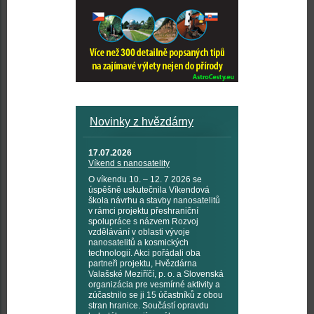
Novinky z hvězdárny
17.07.2026
Víkend s nanosatelity
O víkendu 10. – 12. 7 2026 se
úspěšně uskutečnila Víkendová
škola návrhu a stavby nanosatelitů
v rámci projektu přeshraniční
spolupráce s názvem Rozvoj
vzdělávání v oblasti vývoje
nanosatelitů a kosmických
technologií. Akci pořádali oba
partneři projektu, Hvězdárna
Valašské Meziříčí, p. o. a Slovenská
organizácia pre vesmírné aktivity a
zúčastnilo se ji 15 účastníků z obou
stran hranice. Součástí opravdu