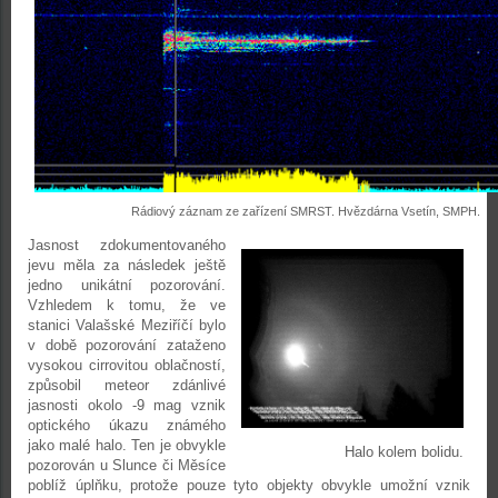
Rádiový záznam ze zařízení SMRST. Hvězdárna Vsetín, SMPH.
Jasnost zdokumentovaného
jevu měla za následek ještě
jedno unikátní pozorování.
Vzhledem k tomu, že ve
stanici Valašské Meziříčí bylo
v době pozorování zataženo
vysokou cirrovitou oblačností,
způsobil meteor zdánlivé
jasnosti okolo -9 mag vznik
optického úkazu známého
jako malé halo. Ten je obvykle
Halo kolem bolidu.
pozorován u Slunce či Měsíce
poblíž úplňku, protože pouze tyto objekty obvykle umožní vznik