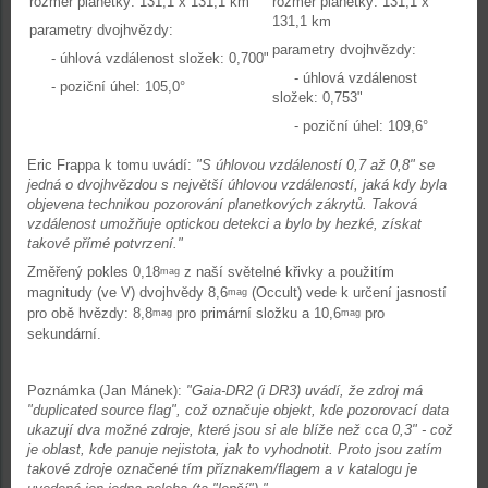
rozměr planetky: 131,1 x 131,1 km
rozměr planetky: 131,1 x
131,1 km
parametry dvojhvězdy:
parametry dvojhvězdy:
- úhlová vzdálenost složek: 0,700"
- úhlová vzdálenost
- poziční úhel: 105,0°
složek: 0,753"
- poziční úhel: 109,6°
Eric Frappa k tomu uvádí:
"S úhlovou vzdáleností 0,7 až 0,8" se
jedná o dvojhvězdou s největší úhlovou vzdáleností, jaká kdy byla
objevena technikou pozorování planetkových zákrytů. Taková
vzdálenost umožňuje optickou detekci a bylo by hezké, získat
takové přímé potvrzení."
Změřený pokles 0,18
z naší světelné křivky a použitím
mag
magnitudy (ve V) dvojhvědy 8,6
(Occult) vede k určení jasností
mag
pro obě hvězdy: 8,8
pro primární složku a 10,6
pro
mag
mag
sekundární.
Poznámka (Jan Mánek):
"Gaia-DR2 (i DR3) uvádí, že zdroj má
"duplicated source flag", což označuje objekt, kde pozorovací data
ukazují dva možné zdroje, které jsou si ale blíže než cca 0,3" - což
je oblast, kde panuje nejistota, jak to vyhodnotit. Proto jsou zatím
takové zdroje označené tím příznakem/flagem a v katalogu je