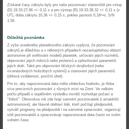
Získané časy zákrytu byly pro naše pozorovací stanoviště pro vstup
(D) 19:33:27,96 +/- 0,11 s a pro výstup (R) 19:33:38,32 +/- 0,11 s (v
UT), doba zákrytu 10,36 +/- 0,15 s, pokles jasnosti 0,18
, S/N
mag
1,56.
Důležitá poznámka
Z výše uvedeného planetkového zákrytu vyplývá, že pozorování
zákrytů je důležitou a v některých případech nezastupitelnou oblastí
astronomie při ověřování modelů planetek, určování jejich rozměrů,
objevování jejich měsíců nebo prstenců a zpřesňování parametrů
jejich drah. Také pro objevování blízkých dvojhvězd (nebo
vícenásobných hvězdných sytémů) a stanovení jejich parametrů
(úhlová vzdálenost, poziční úhel).
Pro to, aby napozorovaná data měla vědeckou hodnotu, je třeba
více precizních pozorování z různých míst na Zemi. Ve velkém
počtu případů o úspěšném výsledku rovněž rozhoduje počasí a
"štěstí". Obrovskou roli zde hrají samotní pozorovatelé (i amatérští
astronomové), ale hlavně obětaví lidé, kteří počítají předpovědi,
vytváří programy na předpovědi i na samotné zpracování, organizují
sítě pozorovatelů a zpracovávají napozorovaná data často ve svém
volném čase.