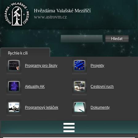
Hvězdárna Valašské Meziříčí
www.astrovm.cz
Programy pro školy
Projekty
Aktuality AK
Cestovní ruch
Programový letáček
Dokumenty