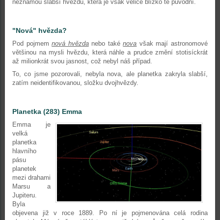
neznámou slabší hvězdu, která je však velice blízko té původní.
"Nová" hvězda?
Pod pojmem
nová hvězda
nebo také
nova
však mají astronomové
většinou na mysli hvězdu, která náhle a prudce změní stotisíckrát
až milionkrát svou jasnost, což nebyl náš případ.
To, co jsme pozorovali, nebyla nova, ale planetka zakryla slabší,
zatím neidentifikovanou, složku dvojhvězdy.
Planetka (283) Emma
Emma je
velká
planetka
hlavního
pásu
planetek
mezi drahami
Marsu a
Jupiteru.
Byla
objevena již v roce 1889. Po ní je pojmenována celá rodina