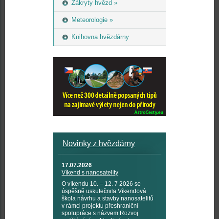
Zákryty hvězd »
Meteorologie »
Knihovna hvězdárny
Novinky z hvězdárny
17.07.2026
Víkend s nanosatelity
O víkendu 10. – 12. 7 2026 se
úspěšně uskutečnila Víkendová
škola návrhu a stavby nanosatelitů
v rámci projektu přeshraniční
spolupráce s názvem Rozvoj