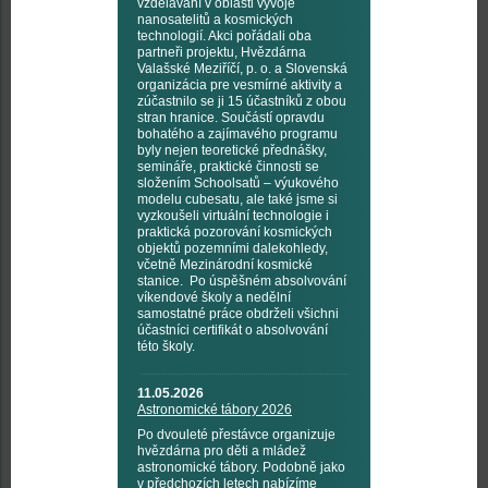
vzdělávání v oblasti vývoje
nanosatelitů a kosmických
technologií. Akci pořádali oba
partneři projektu, Hvězdárna
Valašské Meziříčí, p. o. a Slovenská
organizácia pre vesmírné aktivity a
zúčastnilo se ji 15 účastníků z obou
stran hranice. Součástí opravdu
bohatého a zajímavého programu
byly nejen teoretické přednášky,
semináře, praktické činnosti se
složením Schoolsatů – výukového
modelu cubesatu, ale také jsme si
vyzkoušeli virtuální technologie i
praktická pozorování kosmických
objektů pozemními dalekohledy,
včetně Mezinárodní kosmické
stanice. Po úspěšném absolvování
víkendové školy a nedělní
samostatné práce obdrželi všichni
účastníci certifikát o absolvování
této školy.
11.05.2026
Astronomické tábory 2026
Po dvouleté přestávce organizuje
hvězdárna pro děti a mládež
astronomické tábory. Podobně jako
v předchozích letech nabízíme