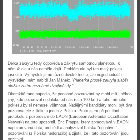
Délka zákrytu tedy odpovídala zákrytu samotnou planetkou, k
němuž ale u nás nemělo dojít. Problém ale byl ten malý pokles
jasnosti. Vymýšleli jsme různé divoké teorie, ale nejjednodušší
vysvětlení nám nabídl Jan Mánek:
"Planetka prostě zakryla slabší
složku zatím neznámé dvojhvězdy."
Okamžitě mne napadlo, že podobné pozorování by mohl mít i někdo
jiný, kdo pozoroval nedaleko od nás (cca 100 km) a toho mírného
poklesu by si nemusel všimnout. Nadějnými kandidáty mohli být dva
pozorovatelé z Itálie a jeden z Polska. Proto jsem při posílání
protokolu z pozorování do EAON (European Asteroidal Occultation
Network) na toto upozornil. Eric Frappa, který zpracovává v EAON
napozorovaná data, prohlédl a analyzoval Italská "negativní"
pozorování (z Polska nedorazilo) a zjistil, že i tato pozorování jsou
pozitivní: