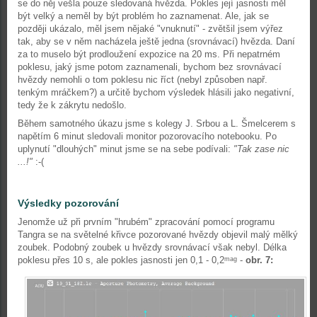
se do něj vešla pouze sledovaná hvězda. Pokles její jasnosti měl
být velký a neměl by být problém ho zaznamenat. Ale, jak se
později ukázalo, měl jsem nějaké "vnuknutí" - zvětšil jsem výřez
tak, aby se v něm nacházela ještě jedna (srovnávací) hvězda. Daní
za to muselo být prodloužení expozice na 20 ms. Při nepatrném
poklesu, jaký jsme potom zaznamenali, bychom bez srovnávací
hvězdy nemohli o tom poklesu nic říct (nebyl způsoben např.
tenkým mráčkem?) a určitě bychom výsledek hlásili jako negativní,
tedy že k zákrytu nedošlo.
Během samotného úkazu jsme s kolegy J. Srbou a L. Šmelcerem s
napětím 6 minut sledovali monitor pozorovacího notebooku. Po
uplynutí "dlouhých" minut jsme se na sebe podívali:
"Tak zase nic
...!"
:-(
Výsledky pozorování
Jenomže už při prvním "hrubém" zpracování pomocí programu
Tangra se na světelné křivce pozorované hvězdy objevil malý mělký
zoubek. Podobný zoubek u hvězdy srovnávací však nebyl. Délka
poklesu přes 10 s, ale pokles jasnosti jen 0,1 - 0,2
-
obr. 7:
mag