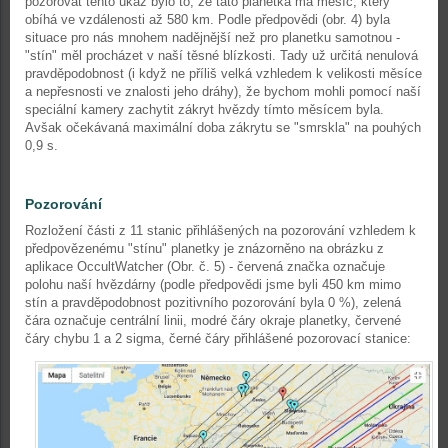
pozorovat tento úkaz bylo to, že tato planetka má měsíc, který
obíhá ve vzdálenosti až 580 km. Podle předpovědi (obr. 4) byla
situace pro nás mnohem nadějnější než pro planetku samotnou -
"stín" měl procházet v naší těsné blízkosti. Tady už určitá nenulová
pravděpodobnost (i když ne příliš velká vzhledem k velikosti měsíce
a nepřesnosti ve znalosti jeho dráhy), že bychom mohli pomocí naší
speciální kamery zachytit zákryt hvězdy tímto měsícem byla.
Avšak očekávaná maximální doba zákrytu se "smrskla" na pouhých
0,9 s.
Pozorování
Rozložení části z 11 stanic přihlášených na pozorování vzhledem k
předpovězenému "stínu" planetky je znázorněno na obrázku z
aplikace OccultWatcher (Obr. č. 5) - červená značka označuje
polohu naší hvězdárny (podle předpovědi jsme byli 450 km mimo
stín a pravděpodobnost pozitivního pozorování byla 0 %), zelená
čára označuje centrální linii, modré čáry okraje planetky, červené
čáry chybu 1 a 2 sigma, černé čáry přihlášené pozorovací stanice: