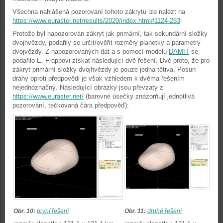
Všechna nahlášená pozorování tohoto zákrytu lze nalézt na
https://www.euraster.net/results/2020/index.html#1124-283
.
Protože byl napozorován zákryt jak primární, tak sekundární složky
dvojhvězdy, podařily se určit/ověřit rozměry planetky a parametry
dvojvězdy. Z napozorovaných dat a s pomocí modelu
DAMIT
se
podařilo E. Frappovi získat následující dvě řešení. Dvě proto, že pro
zákryt primární složky dvojhvězdy je pouze jedna tětiva. Posun
dráhy oproti předpovědi je však vzhledem k dvěma řešením
nejednoznačný. Následující obrázky jsou převzaty z
https://www.euraster.net/
(barevné úsečky znázorňují jednotlivá
pozorování, tečkovaná čára předpověď):
Obr. 10:
první řešení
Obr. 11:
druhé řešení