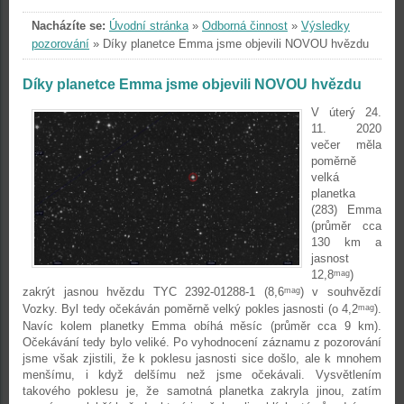
Nacházíte se:
Úvodní stránka
»
Odborná činnost
»
Výsledky
pozorování
»
Díky planetce Emma jsme objevili NOVOU hvězdu
Díky planetce Emma jsme objevili NOVOU hvězdu
V úterý 24.
11. 2020
večer měla
poměrně
velká
planetka
(283) Emma
(průměr cca
130 km a
jasnost
12,8
)
mag
zakrýt jasnou hvězdu TYC 2392-01288-1 (8,6
) v souhvězdí
mag
Vozky. Byl tedy očekáván poměrně velký pokles jasnosti (o 4,2
).
mag
Navíc kolem planetky Emma obíhá měsíc (průměr cca 9 km).
Očekávání tedy bylo veliké. Po vyhodnocení záznamu z pozorování
jsme však zjistili, že k poklesu jasnosti sice došlo, ale k mnohem
menšímu, i když delšímu než jsme očekávali. Vysvětlením
takového poklesu je, že samotná planetka zakryla jinou, zatím