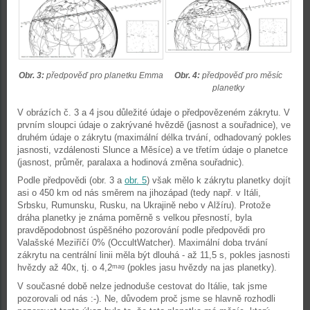
Obr. 3:
předpověď pro planetku Emma
Obr. 4:
předpověď pro měsíc
planetky
V obrázích č. 3 a 4 jsou důležité údaje o předpovězeném zákrytu. V
prvním sloupci údaje o zakrývané hvězdě (jasnost a souřadnice), ve
druhém údaje o zákrytu (maximální délka trvání, odhadovaný pokles
jasnosti, vzdálenosti Slunce a Měsíce) a ve třetím údaje o planetce
(jasnost, průměr, paralaxa a hodinová změna souřadnic).
Podle předpovědi (obr. 3 a
obr. 5
) však mělo k zákrytu planetky dojít
asi o 450 km od nás směrem na jihozápad (tedy např. v Itáli,
Srbsku, Rumunsku, Rusku, na Ukrajině nebo v Alžíru). Protože
dráha planetky je známa poměrně s velkou přesností, byla
pravděpodobnost úspěšného pozorování podle předpovědi pro
Valašské Meziříčí 0% (OccultWatcher). Maximální doba trvání
zákrytu na centrální linii měla být dlouhá - až 11,5 s, pokles jasnosti
hvězdy až 40x, tj. o 4,2
(pokles jasu hvězdy na jas planetky).
mag
V současné době nelze jednoduše cestovat do Itálie, tak jsme
pozorovali od nás :-). Ne, důvodem proč jsme se hlavně rozhodli