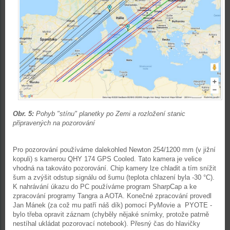
Obr. 5:
Pohyb "stínu" planetky po Zemi a rozložení stanic
připravených na pozorování
Pro pozorování používáme dalekohled Newton 254/1200 mm (v jižní
kopuli) s kamerou QHY 174 GPS Cooled. Tato kamera je velice
vhodná na takováto pozorování. Chip kamery lze chladit a tím snížit
šum a zvýšit odstup signálu od šumu (teplota chlazení byla -30 °C).
K nahrávání úkazu do PC používáme program SharpCap a ke
zpracování programy Tangra a AOTA. Konečné zpracování provedl
Jan Mánek (za což mu patří náš dík) pomocí PyMovie a PYOTE -
bylo třeba opravit záznam (chyběly nějaké snímky, protože patrně
nestíhal ukládat pozorovací notebook). Přesný čas do hlavičky