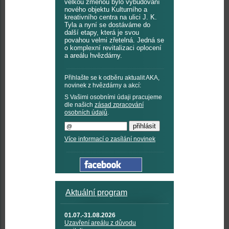
velkou změnou bylo vybudování
nového objektu Kulturního a
kreativního centra na ulici J. K.
Tyla a nyní se dostáváme do
další etapy, která je svou
povahou velmi zřetelná. Jedná se
o komplexní revitalizaci oplocení
a areálu hvězdárny.
Přihlašte se k odběru aktualit AKA,
novinek z hvězdárny a akcí:
S Vašimi osobními údaji pracujeme
dle našich
zásad zpracování
osobních údajů
.
Více informací o zasílání novinek
Aktuální program
01.07.-31.08.2026
Uzavření areálu z důvodu