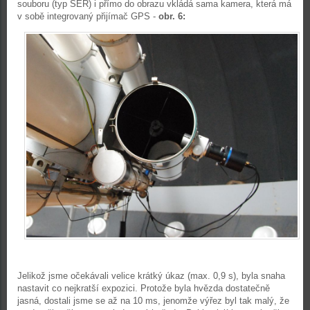
souboru (typ SER) i přímo do obrazu vkládá sama kamera, která má
v sobě integrovaný přijímač GPS -
obr. 6:
Jelikož jsme očekávali velice krátký úkaz (max. 0,9 s), byla snaha
nastavit co nejkratší expozici. Protože byla hvězda dostatečně
jasná, dostali jsme se až na 10 ms, jenomže výřez byl tak malý, že