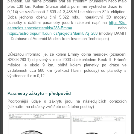
planetek. Má mírně protáhlý tvar se středním průměrem něco málo
přes 130 km. Kolem Slunce obíhá po mírně výstředné dráze (e =
0,114) ve vzdálenosti 2,609 až 3,488 AU se sklonem 8° k ekliptice.
Doba jednoho oběhu činí 5,322 roku. Interaktivní 3D modely
planetky s dalšími parametry jsou k nalezení např. na
https://3d-
asteroids.space/asteroids/283-Emma
nebo
https://astro.troja.mff.cuni.cz/projects/damit/?q=283
(modely DAMIT
– Database of Asteroid Models from Inversion Techniques).
Důležitou informací je, že kolem Emmy obíhá měsíček (označení
S2003-283-1) objevený v roce 2003 dalekohledem Keck II. Průměr
měsíce je okolo 9 km, obíhá kolem planetky po dráze ve
vzdálenosti cca 580 km (velikost hlavní poloosy) od planetky s
výstředností e = 0,12 .
Parametry zákrytu
–
předpověď
Podrobnější údaje o zákrytu jsou na následujících obrázcích
(kliknutím na obrázky zvětšete do čitelné podoby):