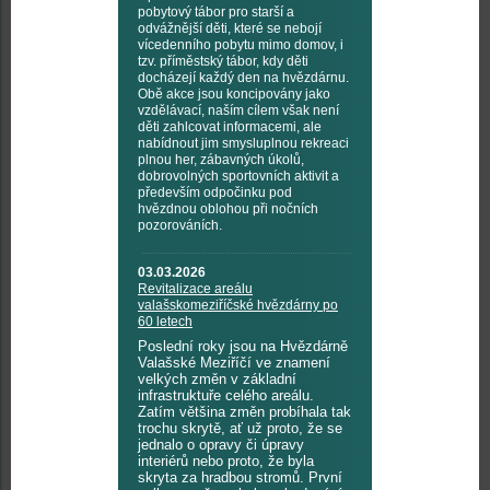
pobytový tábor pro starší a
odvážnější děti, které se nebojí
vícedenního pobytu mimo domov, i
tzv. příměstský tábor, kdy děti
docházejí každý den na hvězdárnu.
Obě akce jsou koncipovány jako
vzdělávací, naším cílem však není
děti zahlcovat informacemi, ale
nabídnout jim smysluplnou rekreaci
plnou her, zábavných úkolů,
dobrovolných sportovních aktivit a
především odpočinku pod
hvězdnou oblohou při nočních
pozorováních.
03.03.2026
Revitalizace areálu
valašskomeziříčské hvězdárny po
60 letech
Poslední roky jsou na Hvězdárně
Valašské Meziříčí ve znamení
velkých změn v základní
infrastruktuře celého areálu.
Zatím většina změn probíhala tak
trochu skrytě, ať už proto, že se
jednalo o opravy či úpravy
interiérů nebo proto, že byla
skryta za hradbou stromů. První