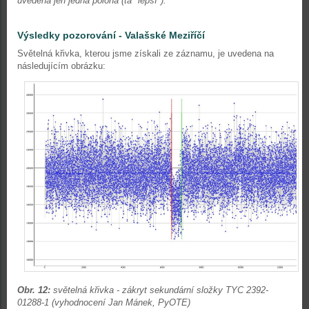
uvedená jen jedna poloha (ta "lepší")."
Výsledky pozorování - Valašské Meziříčí
Světelná křivka, kterou jsme získali ze záznamu, je uvedena na
následujícím obrázku:
Obr. 12:
světelná křivka - zákryt sekundární složky TYC 2392-
01288-1 (vyhodnocení Jan Mánek, PyOTE)