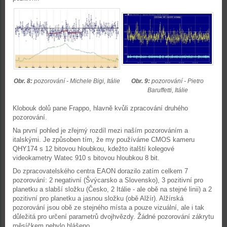
Obr. 8:
pozorování - Michele Bigi, Itálie
Obr. 9:
pozorování - Pietro
Baruffetti, Itálie
Klobouk dolů pane Frappo, hlavně kvůli zpracování druhého
pozorování.
Na první pohled je zřejmý rozdíl mezi naším pozorováním a
italskými. Je způsoben tím, že my používáme CMOS kameru
QHY174 s 12 bitovou hloubkou, kdežto italští kolegové
videokametry Watec 910 s bitovou hloubkou 8 bit.
Do zpracovatelského centra EAON dorazilo zatím celkem 7
pozorování: 2 negativní (Švýcarsko a Slovensko), 3 pozitivní pro
planetku a slabší složku (Česko, 2 Itálie - ale obě na stejné linii) a 2
pozitivní pro planetku a jasnou složku (obě Alžír). Alžírská
pozorování jsou obě ze stejného místa a pouze vizuální, ale i tak
důležitá pro určení parametrů dvojhvězdy. Žádné pozorování zákrytu
měsíčkem nebylo hlášeno.