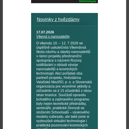
Novinky z hvězdárny
17.07.2026
Víkend s nanosatelity
O víkendu 10. – 12. 7 2026 se
úspěšně uskutečnila Víkendová
škola návrhu a stavby nanosatelitů
v rámci projektu přeshraniční
spolupráce s názvem Rozvoj
vzdělávání v oblasti vývoje
nanosatelitů a kosmických
technologií. Akci pořádali oba
partneři projektu, Hvězdárna
Valašské Meziříčí, p. o. a Slovenská
organizácia pre vesmírné aktivity a
zúčastnilo se ji 15 účastníků z obou
stran hranice. Součástí opravdu
bohatého a zajímavého programu
byly nejen teoretické přednášky,
semináře, praktické činnosti se
složením Schoolsatů – výukového
modelu cubesatu, ale také jsme si
vyzkoušeli virtuální technologie i
praktická pozorování kosmických