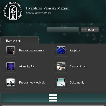
Hvězdárna Valašské Meziříčí
www.astrovm.cz
Programy pro školy
Projekty
Aktuality AK
Cestovní ruch
Programový letáček
Dokumenty