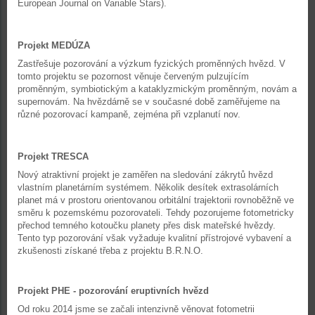
European Journal on Variable Stars).
Projekt MEDÚZA
Zastřešuje pozorování a výzkum fyzických proměnných hvězd. V
tomto projektu se pozornost věnuje červeným pulzujícím
proměnným, symbiotickým a kataklyzmickým proměnným, novám a
supernovám. Na hvězdárně se v současné době zaměřujeme na
různé pozorovací kampaně, zejména při vzplanutí nov.
Projekt TRESCA
Nový atraktivní projekt je zaměřen na sledování zákrytů hvězd
vlastním planetárním systémem. Několik desítek extrasolárních
planet má v prostoru orientovanou orbitální trajektorii rovnoběžně ve
směru k pozemskému pozorovateli. Tehdy pozorujeme fotometricky
přechod temného kotoučku planety přes disk mateřské hvězdy.
Tento typ pozorování však vyžaduje kvalitní přístrojové vybavení a
zkušenosti získané třeba z projektu B.R.N.O.
Projekt PHE - pozorování eruptivních hvězd
Od roku 2014 jsme se začali intenzivně věnovat fotometrii