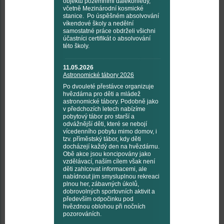
objektů pozemními dalekohledy,
včetně Mezinárodní kosmické
stanice. Po úspěšném absolvování
víkendové školy a nedělní
samostatné práce obdrželi všichni
účastníci certifikát o absolvování
této školy.
11.05.2026
Astronomické tábory 2026
Po dvouleté přestávce organizuje
hvězdárna pro děti a mládež
astronomické tábory. Podobně jako
v předchozích letech nabízíme
pobytový tábor pro starší a
odvážnější děti, které se nebojí
vícedenního pobytu mimo domov, i
tzv. příměstský tábor, kdy děti
docházejí každý den na hvězdárnu.
Obě akce jsou koncipovány jako
vzdělávací, naším cílem však není
děti zahlcovat informacemi, ale
nabídnout jim smysluplnou rekreaci
plnou her, zábavných úkolů,
dobrovolných sportovních aktivit a
především odpočinku pod
hvězdnou oblohou při nočních
pozorováních.