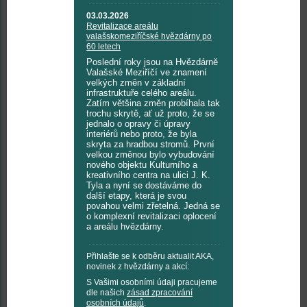
03.03.2026
Revitalizace areálu
valašskomeziříčské hvězdárny po
60 letech
Poslední roky jsou na Hvězdárně
Valašské Meziříčí ve znamení
velkých změn v základní
infrastruktuře celého areálu.
Zatím většina změn probíhala tak
trochu skrytě, ať už proto, že se
jednalo o opravy či úpravy
interiérů nebo proto, že byla
skryta za hradbou stromů. První
velkou změnou bylo vybudování
nového objektu Kulturního a
kreativního centra na ulici J. K.
Tyla a nyní se dostáváme do
další etapy, která je svou
povahou velmi zřetelná. Jedná se
o komplexní revitalizaci oplocení
a areálu hvězdárny.
Přihlašte se k odběru aktualit AKA,
novinek z hvězdárny a akcí:
S Vašimi osobními údaji pracujeme
dle našich
zásad zpracování
osobních údajů
.