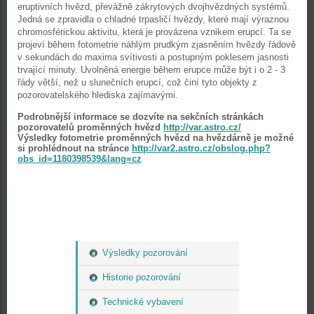
eruptivních hvězd, převážně zákrytových dvojhvězdných systémů.
Jedná se zpravidla o chladné trpasličí hvězdy, které mají výraznou
chromosférickou aktivitu, která je provázena vznikem erupcí. Ta se
projeví během fotometrie náhlým prudkým zjasněním hvězdy řádově
v sekundách do maxima svítivosti a postupným poklesem jasnosti
trvající minuty. Uvolněná energie během erupce může být i o 2 - 3
řády větší, než u slunečních erupcí, což činí tyto objekty z
pozorovatelského hlediska zajímavými.
Podrobnější informace se dozvíte na sekčních stránkách
pozorovatelů proměnných hvězd
http://var.astro.cz/
Výsledky fotometrie proměnných hvězd na hvězdárně je možné
si prohlédnout na stránce
http://var2.astro.cz/obslog.php?
obs_id=1180398539&lang=cz
Výsledky pozorování
Historie pozorování
Technické vybavení