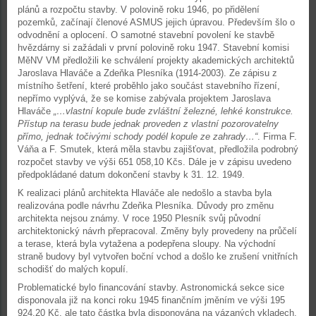
plánů a rozpočtu stavby. V polovině roku 1946, po přidělení
pozemků, začínají členové ASMUS jejich úpravou. Především šlo o
odvodnění a oplocení. O samotné stavební povolení ke stavbě
hvězdárny si zažádali v první polovině roku 1947. Stavební komisi
MěNV VM předložili ke schválení projekty akademických architektů
Jaroslava Hlaváče a Zdeňka Plesníka (1914-2003). Ze zápisu z
místního šetření, které proběhlo jako součást stavebního řízení,
nepřímo vyplývá, že se komise zabývala projektem Jaroslava
Hlaváče
„…vlastní kopule bude zvláštní železné, lehké konstrukce.
Přístup na terasu bude jednak proveden z vlastní pozorovatelny
přímo, jednak točivými schody podél kopule ze zahrady…“
. Firma F.
Váňa a F. Smutek, která měla stavbu zajišťovat, předložila podrobný
rozpočet stavby ve výši 651 058,10 Kčs. Dále je v zápisu uvedeno
předpokládané datum dokončení stavby k 31. 12. 1949.
K realizaci plánů architekta Hlaváče ale nedošlo a stavba byla
realizována podle návrhu Zdeňka Plesníka. Důvody pro změnu
architekta nejsou známy. V roce 1950 Plesník svůj původní
architektonický návrh přepracoval. Změny byly provedeny na průčelí
a terase, která byla vytažena a podepřena sloupy. Na východní
straně budovy byl vytvořen boční vchod a došlo ke zrušení vnitřních
schodišť do malých kopulí.
Problematické bylo financování stavby. Astronomická sekce sice
disponovala již na konci roku 1945 finančním jměním ve výši 195
924,20 Kč, ale tato částka byla disponována na vázaných vkladech.