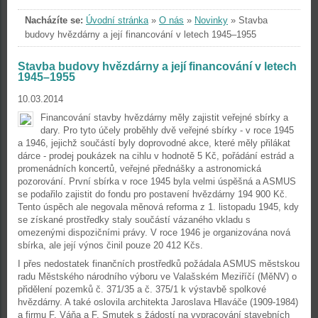
Nacházíte se:
Úvodní stránka
»
O nás
»
Novinky
»
Stavba
budovy hvězdárny a její financování v letech 1945–1955
Stavba budovy hvězdárny a její financování v letech
1945–1955
10.03.2014
Financování stavby hvězdárny měly zajistit veřejné sbírky a
dary. Pro tyto účely proběhly dvě veřejné sbírky - v roce 1945
a 1946, jejichž součástí byly doprovodné akce, které měly přilákat
dárce - prodej poukázek na cihlu v hodnotě 5 Kč, pořádání estrád a
promenádních koncertů, veřejné přednášky a astronomická
pozorování. První sbírka v roce 1945 byla velmi úspěšná a ASMUS
se podařilo zajistit do fondu pro postavení hvězdárny 194 900 Kč.
Tento úspěch ale negovala měnová reforma z 1. listopadu 1945, kdy
se získané prostředky staly součástí vázaného vkladu s
omezenými dispozičními právy. V roce 1946 je organizována nová
sbírka, ale její výnos činil pouze 20 412 Kčs.
I přes nedostatek finančních prostředků požádala ASMUS městskou
radu Městského národního výboru ve Valašském Meziříčí (MěNV) o
přidělení pozemků č. 371/35 a č. 375/1 k výstavbě spolkové
hvězdárny. A také oslovila architekta Jaroslava Hlaváče (1909-1984)
a firmu F. Váňa a F. Smutek s žádostí na vypracování stavebních