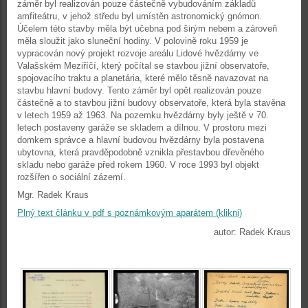
záměr byl realizován pouze částečně vybudováním základů
amfiteátru, v jehož středu byl umístěn astronomický gnómon.
Účelem této stavby měla být učebna pod širým nebem a zároveň
měla sloužit jako sluneční hodiny. V polovině roku 1959 je
vypracován nový projekt rozvoje areálu Lidové hvězdárny ve
Valašském Meziříčí, který počítal se stavbou jižní observatoře,
spojovacího traktu a planetária, které mělo těsně navazovat na
stavbu hlavní budovy. Tento záměr byl opět realizován pouze
částečně a to stavbou jižní budovy observatoře, která byla stavěna
v letech 1959 až 1963. Na pozemku hvězdárny byly ještě v 70.
letech postaveny garáže se skladem a dílnou. V prostoru mezi
domkem správce a hlavní budovou hvězdárny byla postavena
ubytovna, která pravděpodobně vznikla přestavbou dřevěného
skladu nebo garáže před rokem 1960. V roce 1993 byl objekt
rozšířen o sociální zázemí.
Mgr. Radek Kraus
Plný text článku v pdf s poznámkovým aparátem (klikni)
autor: Radek Kraus