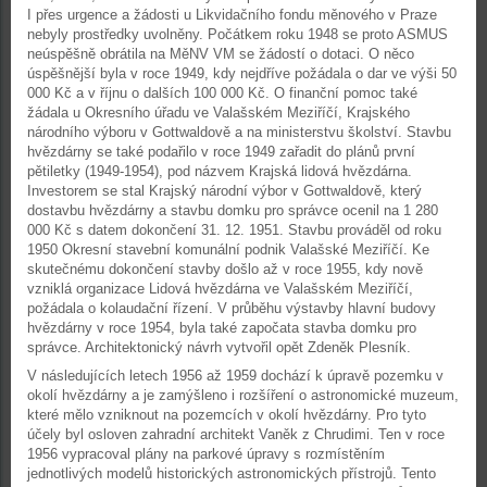
I přes urgence a žádosti u Likvidačního fondu měnového v Praze
nebyly prostředky uvolněny. Počátkem roku 1948 se proto ASMUS
neúspěšně obrátila na MěNV VM se žádostí o dotaci. O něco
úspěšnější byla v roce 1949, kdy nejdříve požádala o dar ve výši 50
000 Kč a v říjnu o dalších 100 000 Kč. O finanční pomoc také
žádala u Okresního úřadu ve Valašském Meziříčí, Krajského
národního výboru v Gottwaldově a na ministerstvu školství. Stavbu
hvězdárny se také podařilo v roce 1949 zařadit do plánů první
pětiletky (1949-1954), pod názvem Krajská lidová hvězdárna.
Investorem se stal Krajský národní výbor v Gottwaldově, který
dostavbu hvězdárny a stavbu domku pro správce ocenil na 1 280
000 Kč s datem dokončení 31. 12. 1951. Stavbu prováděl od roku
1950 Okresní stavební komunální podnik Valašské Meziříčí. Ke
skutečnému dokončení stavby došlo až v roce 1955, kdy nově
vzniklá organizace Lidová hvězdárna ve Valašském Meziříčí,
požádala o kolaudační řízení. V průběhu výstavby hlavní budovy
hvězdárny v roce 1954, byla také započata stavba domku pro
správce. Architektonický návrh vytvořil opět Zdeněk Plesník.
V následujících letech 1956 až 1959 dochází k úpravě pozemku v
okolí hvězdárny a je zamýšleno i rozšíření o astronomické muzeum,
které mělo vzniknout na pozemcích v okolí hvězdárny. Pro tyto
účely byl osloven zahradní architekt Vaněk z Chrudimi. Ten v roce
1956 vypracoval plány na parkové úpravy s rozmístěním
jednotlivých modelů historických astronomických přístrojů. Tento