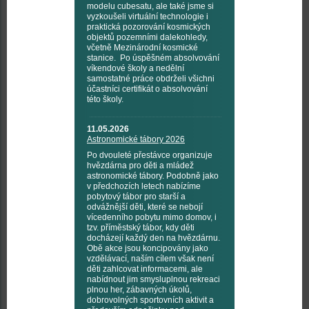
modelu cubesatu, ale také jsme si
vyzkoušeli virtuální technologie i
praktická pozorování kosmických
objektů pozemními dalekohledy,
včetně Mezinárodní kosmické
stanice. Po úspěšném absolvování
víkendové školy a nedělní
samostatné práce obdrželi všichni
účastníci certifikát o absolvování
této školy.
11.05.2026
Astronomické tábory 2026
Po dvouleté přestávce organizuje
hvězdárna pro děti a mládež
astronomické tábory. Podobně jako
v předchozích letech nabízíme
pobytový tábor pro starší a
odvážnější děti, které se nebojí
vícedenního pobytu mimo domov, i
tzv. příměstský tábor, kdy děti
docházejí každý den na hvězdárnu.
Obě akce jsou koncipovány jako
vzdělávací, naším cílem však není
děti zahlcovat informacemi, ale
nabídnout jim smysluplnou rekreaci
plnou her, zábavných úkolů,
dobrovolných sportovních aktivit a