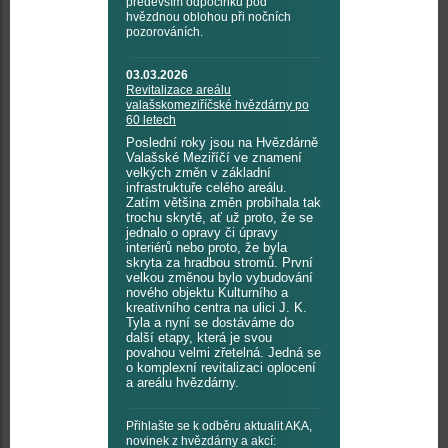
především odpočinku pod
hvězdnou oblohou při nočních
pozorováních.
03.03.2026
Revitalizace areálu
valašskomeziříčské hvězdárny po
60 letech
Poslední roky jsou na Hvězdárně
Valašské Meziříčí ve znamení
velkých změn v základní
infrastruktuře celého areálu.
Zatím většina změn probíhala tak
trochu skrytě, ať už proto, že se
jednalo o opravy či úpravy
interiérů nebo proto, že byla
skryta za hradbou stromů. První
velkou změnou bylo vybudování
nového objektu Kulturního a
kreativního centra na ulici J. K.
Tyla a nyní se dostáváme do
další etapy, která je svou
povahou velmi zřetelná. Jedná se
o komplexní revitalizaci oplocení
a areálu hvězdárny.
Přihlašte se k odběru aktualit AKA,
novinek z hvězdárny a akcí: