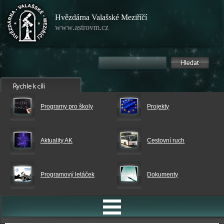
Hvězdárna Valašské Meziříčí
www.astrovm.cz
Programy pro školy
Projekty
Aktuality AK
Cestovní ruch
Programový letáček
Dokumenty