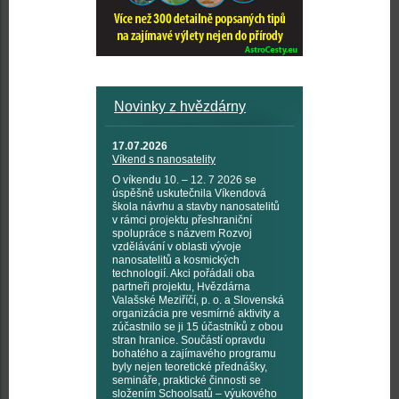
Novinky z hvězdárny
17.07.2026
Víkend s nanosatelity
O víkendu 10. – 12. 7 2026 se
úspěšně uskutečnila Víkendová
škola návrhu a stavby nanosatelitů
v rámci projektu přeshraniční
spolupráce s názvem Rozvoj
vzdělávání v oblasti vývoje
nanosatelitů a kosmických
technologií. Akci pořádali oba
partneři projektu, Hvězdárna
Valašské Meziříčí, p. o. a Slovenská
organizácia pre vesmírné aktivity a
zúčastnilo se ji 15 účastníků z obou
stran hranice. Součástí opravdu
bohatého a zajímavého programu
byly nejen teoretické přednášky,
semináře, praktické činnosti se
složením Schoolsatů – výukového