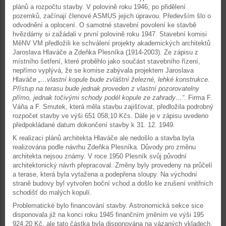
plánů a rozpočtu stavby. V polovině roku 1946, po přidělení
pozemků, začínají členové ASMUS jejich úpravou. Především šlo o
odvodnění a oplocení. O samotné stavební povolení ke stavbě
hvězdárny si zažádali v první polovině roku 1947. Stavební komisi
MěNV VM předložili ke schválení projekty akademických architektů
Jaroslava Hlaváče a Zdeňka Plesníka (1914-2003). Ze zápisu z
místního šetření, které proběhlo jako součást stavebního řízení,
nepřímo vyplývá, že se komise zabývala projektem Jaroslava
Hlaváče
„…vlastní kopule bude zvláštní železné, lehké konstrukce.
Přístup na terasu bude jednak proveden z vlastní pozorovatelny
přímo, jednak točivými schody podél kopule ze zahrady…“
. Firma F.
Váňa a F. Smutek, která měla stavbu zajišťovat, předložila podrobný
rozpočet stavby ve výši 651 058,10 Kčs. Dále je v zápisu uvedeno
předpokládané datum dokončení stavby k 31. 12. 1949.
K realizaci plánů architekta Hlaváče ale nedošlo a stavba byla
realizována podle návrhu Zdeňka Plesníka. Důvody pro změnu
architekta nejsou známy. V roce 1950 Plesník svůj původní
architektonický návrh přepracoval. Změny byly provedeny na průčelí
a terase, která byla vytažena a podepřena sloupy. Na východní
straně budovy byl vytvořen boční vchod a došlo ke zrušení vnitřních
schodišť do malých kopulí.
Problematické bylo financování stavby. Astronomická sekce sice
disponovala již na konci roku 1945 finančním jměním ve výši 195
924,20 Kč, ale tato částka byla disponována na vázaných vkladech.