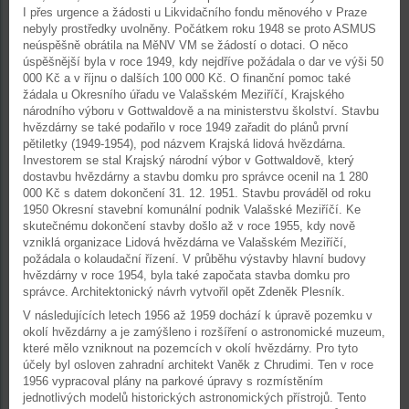
I přes urgence a žádosti u Likvidačního fondu měnového v Praze
nebyly prostředky uvolněny. Počátkem roku 1948 se proto ASMUS
neúspěšně obrátila na MěNV VM se žádostí o dotaci. O něco
úspěšnější byla v roce 1949, kdy nejdříve požádala o dar ve výši 50
000 Kč a v říjnu o dalších 100 000 Kč. O finanční pomoc také
žádala u Okresního úřadu ve Valašském Meziříčí, Krajského
národního výboru v Gottwaldově a na ministerstvu školství. Stavbu
hvězdárny se také podařilo v roce 1949 zařadit do plánů první
pětiletky (1949-1954), pod názvem Krajská lidová hvězdárna.
Investorem se stal Krajský národní výbor v Gottwaldově, který
dostavbu hvězdárny a stavbu domku pro správce ocenil na 1 280
000 Kč s datem dokončení 31. 12. 1951. Stavbu prováděl od roku
1950 Okresní stavební komunální podnik Valašské Meziříčí. Ke
skutečnému dokončení stavby došlo až v roce 1955, kdy nově
vzniklá organizace Lidová hvězdárna ve Valašském Meziříčí,
požádala o kolaudační řízení. V průběhu výstavby hlavní budovy
hvězdárny v roce 1954, byla také započata stavba domku pro
správce. Architektonický návrh vytvořil opět Zdeněk Plesník.
V následujících letech 1956 až 1959 dochází k úpravě pozemku v
okolí hvězdárny a je zamýšleno i rozšíření o astronomické muzeum,
které mělo vzniknout na pozemcích v okolí hvězdárny. Pro tyto
účely byl osloven zahradní architekt Vaněk z Chrudimi. Ten v roce
1956 vypracoval plány na parkové úpravy s rozmístěním
jednotlivých modelů historických astronomických přístrojů. Tento