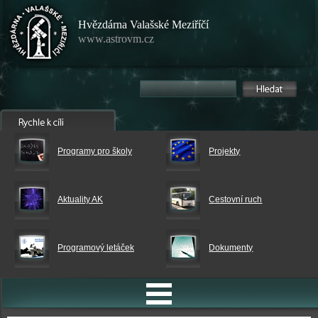
Hvězdárna Valašské Meziříčí
www.astrovm.cz
Programy pro školy
Projekty
Aktuality AK
Cestovní ruch
Programový letáček
Dokumenty