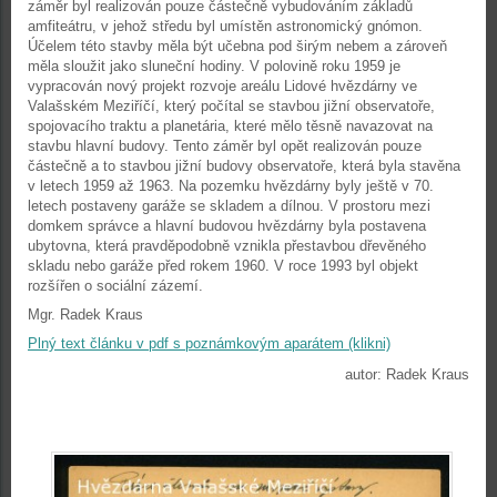
záměr byl realizován pouze částečně vybudováním základů
amfiteátru, v jehož středu byl umístěn astronomický gnómon.
Účelem této stavby měla být učebna pod širým nebem a zároveň
měla sloužit jako sluneční hodiny. V polovině roku 1959 je
vypracován nový projekt rozvoje areálu Lidové hvězdárny ve
Valašském Meziříčí, který počítal se stavbou jižní observatoře,
spojovacího traktu a planetária, které mělo těsně navazovat na
stavbu hlavní budovy. Tento záměr byl opět realizován pouze
částečně a to stavbou jižní budovy observatoře, která byla stavěna
v letech 1959 až 1963. Na pozemku hvězdárny byly ještě v 70.
letech postaveny garáže se skladem a dílnou. V prostoru mezi
domkem správce a hlavní budovou hvězdárny byla postavena
ubytovna, která pravděpodobně vznikla přestavbou dřevěného
skladu nebo garáže před rokem 1960. V roce 1993 byl objekt
rozšířen o sociální zázemí.
Mgr. Radek Kraus
Plný text článku v pdf s poznámkovým aparátem (klikni)
autor: Radek Kraus