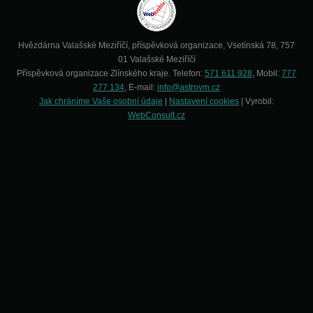
Hvězdárna Valašské Meziříčí, příspěvková organizace, Vsetínská 78, 757
01 Valašské Meziříčí
Příspěvková organizace Zlínského kraje. Telefon:
571 611 928
, Mobil:
777
277 134
, E-mail:
info@astrovm.cz
Jak chráníme Vaše osobní údaje
|
Nastavení cookies
| Vyrobil:
WebConsult.cz