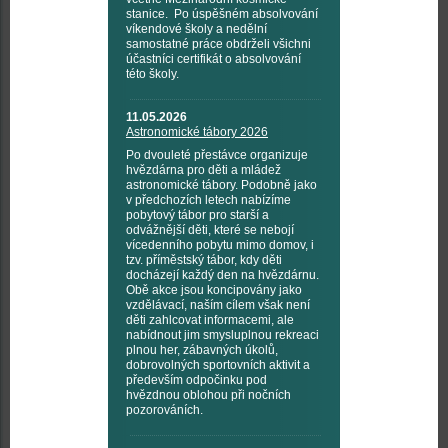
stanice. Po úspěšném absolvování
víkendové školy a nedělní
samostatné práce obdrželi všichni
účastníci certifikát o absolvování
této školy.
11.05.2026
Astronomické tábory 2026
Po dvouleté přestávce organizuje
hvězdárna pro děti a mládež
astronomické tábory. Podobně jako
v předchozích letech nabízíme
pobytový tábor pro starší a
odvážnější děti, které se nebojí
vícedenního pobytu mimo domov, i
tzv. příměstský tábor, kdy děti
docházejí každý den na hvězdárnu.
Obě akce jsou koncipovány jako
vzdělávací, naším cílem však není
děti zahlcovat informacemi, ale
nabídnout jim smysluplnou rekreaci
plnou her, zábavných úkolů,
dobrovolných sportovních aktivit a
především odpočinku pod
hvězdnou oblohou při nočních
pozorováních.