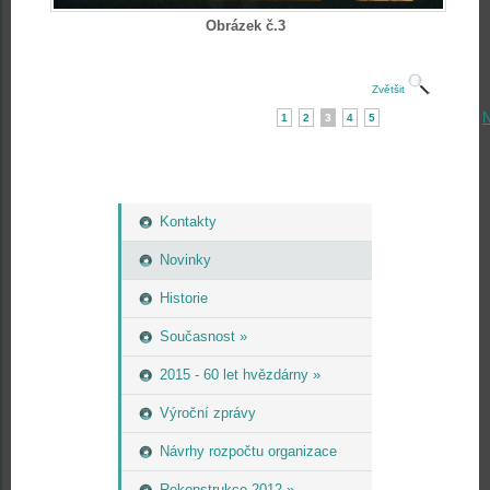
Obrázek č.3
Zvětšit
N
1
2
3
4
5
Kontakty
Novinky
Historie
Současnost »
2015 - 60 let hvězdárny »
Výroční zprávy
Návrhy rozpočtu organizace
Rekonstrukce 2012 »