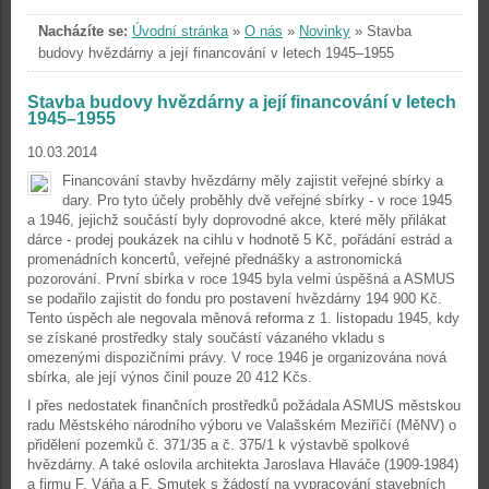
Nacházíte se:
Úvodní stránka
»
O nás
»
Novinky
»
Stavba
budovy hvězdárny a její financování v letech 1945–1955
Stavba budovy hvězdárny a její financování v letech
1945–1955
10.03.2014
Financování stavby hvězdárny měly zajistit veřejné sbírky a
dary. Pro tyto účely proběhly dvě veřejné sbírky - v roce 1945
a 1946, jejichž součástí byly doprovodné akce, které měly přilákat
dárce - prodej poukázek na cihlu v hodnotě 5 Kč, pořádání estrád a
promenádních koncertů, veřejné přednášky a astronomická
pozorování. První sbírka v roce 1945 byla velmi úspěšná a ASMUS
se podařilo zajistit do fondu pro postavení hvězdárny 194 900 Kč.
Tento úspěch ale negovala měnová reforma z 1. listopadu 1945, kdy
se získané prostředky staly součástí vázaného vkladu s
omezenými dispozičními právy. V roce 1946 je organizována nová
sbírka, ale její výnos činil pouze 20 412 Kčs.
I přes nedostatek finančních prostředků požádala ASMUS městskou
radu Městského národního výboru ve Valašském Meziříčí (MěNV) o
přidělení pozemků č. 371/35 a č. 375/1 k výstavbě spolkové
hvězdárny. A také oslovila architekta Jaroslava Hlaváče (1909-1984)
a firmu F. Váňa a F. Smutek s žádostí na vypracování stavebních