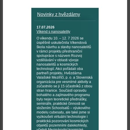
Novinky z hvězdárny
17.07.2026
Víkend s nanosatelity
O víkendu 10. – 12. 7 2026 se
úspěšně uskutečnila Víkendová
škola návrhu a stavby nanosatelitů
v rámci projektu přeshraniční
spolupráce s názvem Rozvoj
vzdělávání v oblasti vývoje
nanosatelitů a kosmických
technologií. Akci pořádali oba
partneři projektu, Hvězdárna
Valašské Meziříčí, p. o. a Slovenská
organizácia pre vesmírné aktivity a
zúčastnilo se ji 15 účastníků z obou
stran hranice. Součástí opravdu
bohatého a zajímavého programu
byly nejen teoretické přednášky,
semináře, praktické činnosti se
složením Schoolsatů – výukového
modelu cubesatu, ale také jsme si
vyzkoušeli virtuální technologie i
praktická pozorování kosmických
objektů pozemními dalekohledy,
včetně Mezinárodní kosmické