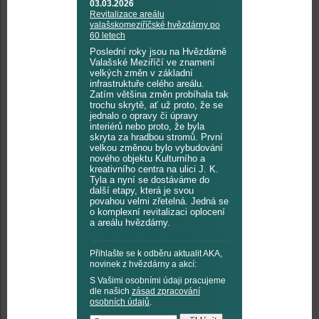
03.03.2026
Revitalizace areálu
valašskomeziříčské hvězdárny po
60 letech
Poslední roky jsou na Hvězdárně
Valašské Meziříčí ve znamení
velkých změn v základní
infrastruktuře celého areálu.
Zatím většina změn probíhala tak
trochu skrytě, ať už proto, že se
jednalo o opravy či úpravy
interiérů nebo proto, že byla
skryta za hradbou stromů. První
velkou změnou bylo vybudování
nového objektu Kulturního a
kreativního centra na ulici J. K.
Tyla a nyní se dostáváme do
další etapy, která je svou
povahou velmi zřetelná. Jedná se
o komplexní revitalizaci oplocení
a areálu hvězdárny.
Přihlašte se k odběru aktualit AKA,
novinek z hvězdárny a akcí:
S Vašimi osobními údaji pracujeme
dle našich
zásad zpracování
osobních údajů
.