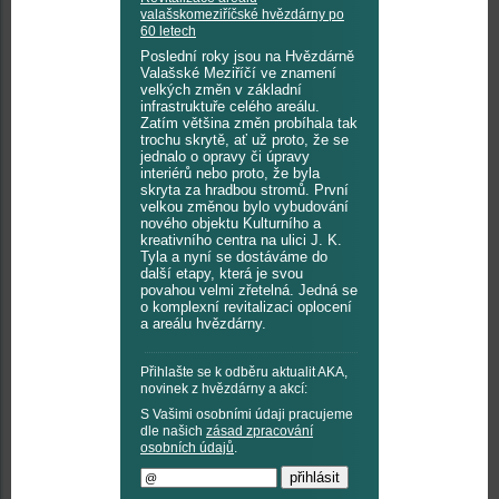
valašskomeziříčské hvězdárny po
60 letech
Poslední roky jsou na Hvězdárně
Valašské Meziříčí ve znamení
velkých změn v základní
infrastruktuře celého areálu.
Zatím většina změn probíhala tak
trochu skrytě, ať už proto, že se
jednalo o opravy či úpravy
interiérů nebo proto, že byla
skryta za hradbou stromů. První
velkou změnou bylo vybudování
nového objektu Kulturního a
kreativního centra na ulici J. K.
Tyla a nyní se dostáváme do
další etapy, která je svou
povahou velmi zřetelná. Jedná se
o komplexní revitalizaci oplocení
a areálu hvězdárny.
Přihlašte se k odběru aktualit AKA,
novinek z hvězdárny a akcí:
S Vašimi osobními údaji pracujeme
dle našich
zásad zpracování
osobních údajů
.