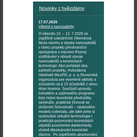
Novinky z hvězdárny
17.07.2026
Víkend s nanosatelity
O víkendu 10. – 12. 7 2026 se
úspěšně uskutečnila Víkendová
škola návrhu a stavby nanosatelitů
v rámci projektu přeshraniční
spolupráce s názvem Rozvoj
vzdělávání v oblasti vývoje
nanosatelitů a kosmických
technologií. Akci pořádali oba
partneři projektu, Hvězdárna
Valašské Meziříčí, p. o. a Slovenská
organizácia pre vesmírné aktivity a
zúčastnilo se ji 15 účastníků z obou
stran hranice. Součástí opravdu
bohatého a zajímavého programu
byly nejen teoretické přednášky,
semináře, praktické činnosti se
složením Schoolsatů – výukového
modelu cubesatu, ale také jsme si
vyzkoušeli virtuální technologie i
praktická pozorování kosmických
objektů pozemními dalekohledy,
včetně Mezinárodní kosmické
stanice. Po úspěšném absolvování