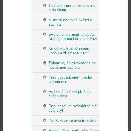
Toulavá kamera objevovala
hvězdárnu
Muzejní noc plná hvězd a
zážitků
Světelného smogu přibývá.
Nepřeje romantice ani zdraví
Na výpravě za Sluncem,
vodou a zkamenělinami
Táborníky čeká výsadek na
neznámou planetu
Před vysvědčením trocha
astronomie
Hvězdné loučení při čaji a
sušenkách
Snoubenci ve hvězdárně měli
svůj styl
Pohádkové nebe očima dětí
Rakety létaly nad hvězdárnou