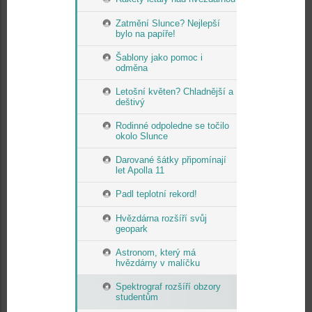
Zatmění Slunce? Nejlepší
bylo na papíře!
Šablony jako pomoc i
odměna
Letošní květen? Chladnější a
deštivý
Rodinné odpoledne se točilo
okolo Slunce
Darované šátky připomínají
let Apolla 11
Padl teplotní rekord!
Hvězdárna rozšíří svůj
geopark
Astronom, který má
hvězdárny v malíčku
Spektrograf rozšíří obzory
studentům