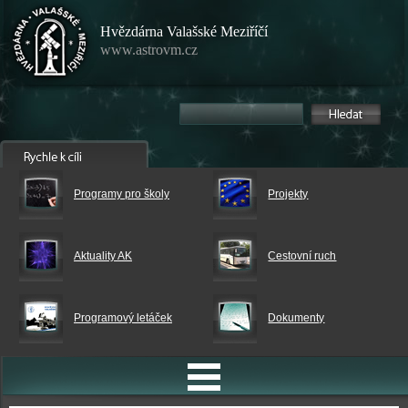
Hvězdárna Valašské Meziříčí
www.astrovm.cz
Programy pro školy
Projekty
Aktuality AK
Cestovní ruch
Programový letáček
Dokumenty