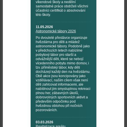
víkendové školy a nedělní
samostatné práce obdrželi všichni
účastníci certifikát o absolvování
této školy.
11.05.2026
Astronomické tábory 2026
Po dvouleté přestávce organizuje
hvězdárna pro děti a mládež
astronomické tábory. Podobně jako
v předchozích letech nabízíme
pobytový tábor pro starší a
odvážnější děti, které se nebojí
vícedenního pobytu mimo domov, i
tzv. příměstský tábor, kdy děti
docházejí každý den na hvězdárnu.
Obě akce jsou koncipovány jako
vzdělávací, naším cílem však není
děti zahlcovat informacemi, ale
nabídnout jim smysluplnou rekreaci
plnou her, zábavných úkolů,
dobrovolných sportovních aktivit a
především odpočinku pod
hvězdnou oblohou při nočních
pozorováních.
03.03.2026
Revitalizace areálu