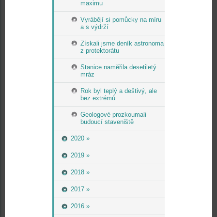
maximu
Vyrábějí si pomůcky na míru
a s výdrží
Získali jsme deník astronoma
z protektorátu
Stanice naměřila desetiletý
mráz
Rok byl teplý a deštivý, ale
bez extrémů
Geologové prozkoumali
budoucí staveniště
2020 »
2019 »
2018 »
2017 »
2016 »