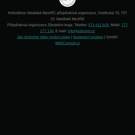
Hvězdárna Valašské Meziříčí, příspěvková organizace, Vsetínská 78, 757
01 Valašské Meziříčí
Příspěvková organizace Zlínského kraje. Telefon:
571 611 928
, Mobil:
777
277 134
, E-mail:
info@astrovm.cz
Jak chráníme Vaše osobní údaje
|
Nastavení cookies
| Vyrobil:
WebConsult.cz