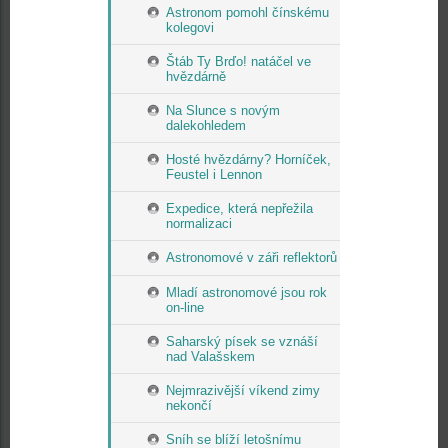
Astronom pomohl čínskému
kolegovi
Štáb Ty Brďo! natáčel ve
hvězdárně
Na Slunce s novým
dalekohledem
Hosté hvězdárny? Horníček,
Feustel i Lennon
Expedice, která nepřežila
normalizaci
Astronomové v záři reflektorů
Mladí astronomové jsou rok
on-line
Saharský písek se vznáší
nad Valašskem
Nejmrazivější víkend zimy
nekončí
Sníh se blíží letošnímu