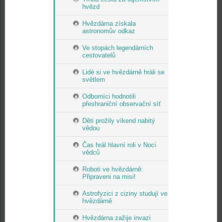
hvězd
Hvězdárna získala
astronomův odkaz
Ve stopách legendárních
cestovatelů
Lidé si ve hvězdárně hráli se
světlem
Odborníci hodnotili
přeshraniční observační síť
Děti prožily víkend nabitý
vědou
Čas hrál hlavní roli v Noci
vědců
Roboti ve hvězdárně:
Připraveni na misi!
Astrofyzici z ciziny studují ve
hvězdárně
Hvězdárna zažije invazi