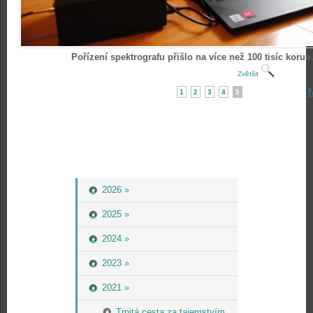
Pořízení spektrografu přišlo na více než 100 tisíc korun
Zvětšit
N
1
2
3
4
5
2026 »
2025 »
2024 »
2023 »
2021 »
Trnitá cesta za tajemstvím