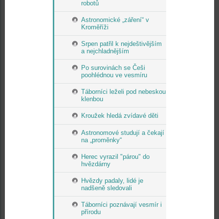
robotů
Astronomické „záření“ v
Kroměříži
Srpen patřil k nejdeštivějším
a nejchladnějším
Po surovinách se Češi
poohlédnou ve vesmíru
Táborníci leželi pod nebeskou
klenbou
Kroužek hledá zvídavé děti
Astronomové studují a čekají
na „proměnky“
Herec vyrazil "párou" do
hvězdárny
Hvězdy padaly, lidé je
nadšeně sledovali
Táborníci poznávají vesmír i
přírodu