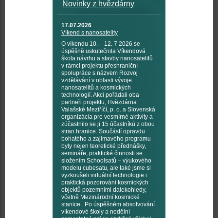
Novinky z hvězdárny
17.07.2026
Víkend s nanosatelity
O víkendu 10. – 12. 7 2026 se
úspěšně uskutečnila Víkendová
škola návrhu a stavby nanosatelitů
v rámci projektu přeshraniční
spolupráce s názvem Rozvoj
vzdělávání v oblasti vývoje
nanosatelitů a kosmických
technologií. Akci pořádali oba
partneři projektu, Hvězdárna
Valašské Meziříčí, p. o. a Slovenská
organizácia pre vesmírné aktivity a
zúčastnilo se ji 15 účastníků z obou
stran hranice. Součástí opravdu
bohatého a zajímavého programu
byly nejen teoretické přednášky,
semináře, praktické činnosti se
složením Schoolsatů – výukového
modelu cubesatu, ale také jsme si
vyzkoušeli virtuální technologie i
praktická pozorování kosmických
objektů pozemními dalekohledy,
včetně Mezinárodní kosmické
stanice. Po úspěšném absolvování
víkendové školy a nedělní