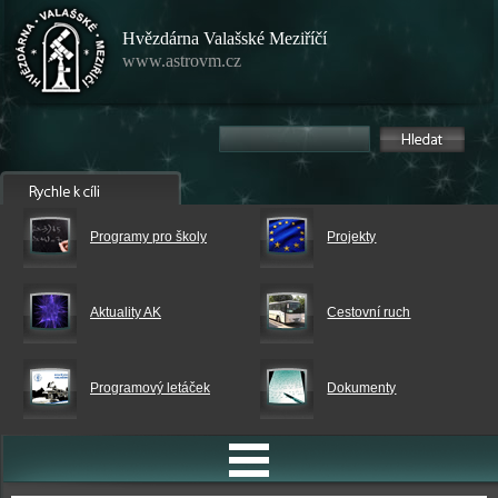
Hvězdárna Valašské Meziříčí
www.astrovm.cz
Programy pro školy
Projekty
Aktuality AK
Cestovní ruch
Programový letáček
Dokumenty