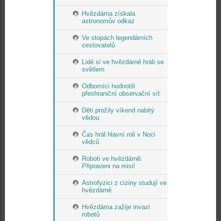
Hvězdárna získala
astronomův odkaz
Ve stopách legendárních
cestovatelů
Lidé si ve hvězdárně hráli se
světlem
Odborníci hodnotili
přeshraniční observační síť
Děti prožily víkend nabitý
vědou
Čas hrál hlavní roli v Noci
vědců
Roboti ve hvězdárně:
Připraveni na misi!
Astrofyzici z ciziny studují ve
hvězdárně
Hvězdárna zažije invazi
robotů