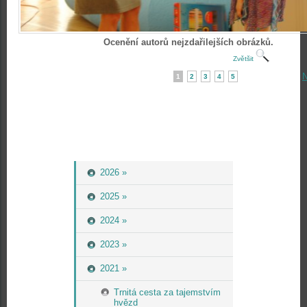
Ocenění autorů nejzdařilejších obrázků.
Zvětšit
N
1
2
3
4
5
2026 »
2025 »
2024 »
2023 »
2021 »
Trnitá cesta za tajemstvím
hvězd