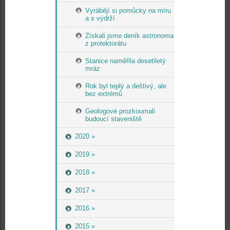
Vyrábějí si pomůcky na míru
a s výdrží
Získali jsme deník astronoma
z protektorátu
Stanice naměřila desetiletý
mráz
Rok byl teplý a deštivý, ale
bez extrémů
Geologové prozkoumali
budoucí staveniště
2020 »
2019 »
2018 »
2017 »
2016 »
2015 »