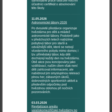
samostatné práce obdrželi všichni
účastníci certifikát o absolvování
této školy.
11.05.2026
Astronomické tábory 2026
Po dvouleté přestávce organizuje
hvězdárna pro děti a mládež
astronomické tábory. Podobně jako
v předchozích letech nabízíme
pobytový tábor pro starší a
odvážnější děti, které se nebojí
vícedenního pobytu mimo domov, i
tzv. příměstský tábor, kdy děti
docházejí každý den na hvězdárnu.
Obě akce jsou koncipovány jako
vzdělávací, naším cílem však není
děti zahlcovat informacemi, ale
nabídnout jim smysluplnou rekreaci
plnou her, zábavných úkolů,
dobrovolných sportovních aktivit a
především odpočinku pod
hvězdnou oblohou při nočních
pozorováních.
03.03.2026
Revitalizace areálu
valašskomeziříčské hvězdárny po