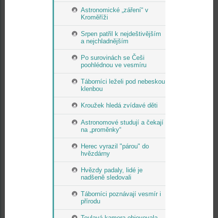
Astronomické „záření“ v
Kroměříži
Srpen patřil k nejdeštivějším
a nejchladnějším
Po surovinách se Češi
poohlédnou ve vesmíru
Táborníci leželi pod nebeskou
klenbou
Kroužek hledá zvídavé děti
Astronomové studují a čekají
na „proměnky“
Herec vyrazil "párou" do
hvězdárny
Hvězdy padaly, lidé je
nadšeně sledovali
Táborníci poznávají vesmír i
přírodu
Toulavá kamera objevovala