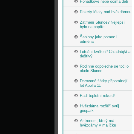
Pohádkové nebe očima dětí
Rakety létaly nad hvězdárnou
Zatmění Slunce? Nejlepší
bylo na papíře!
Šablony jako pomoc i
odměna
Letošní květen? Chladnější a
deštivý
Rodinné odpoledne se točilo
okolo Slunce
Darované šátky připomínají
let Apolla 11
Padl teplotní rekord!
Hvězdárna rozšíří svůj
geopark
Astronom, který má
hvězdárny v malíčku