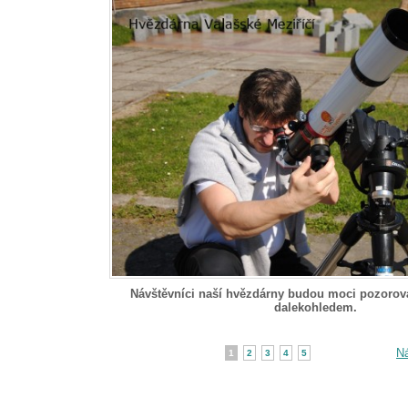
Návštěvníci naší hvězdárny budou moci pozoro
dalekohledem.
Ná
1
2
3
4
5