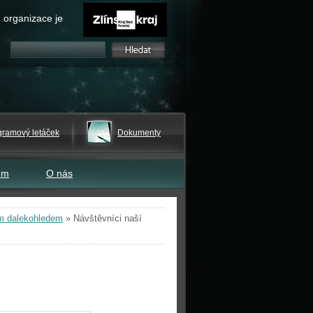
 organizace je
gramový letáček
Dokumenty
em
O nás
m dalekohledem
»
Návštěvníci naší