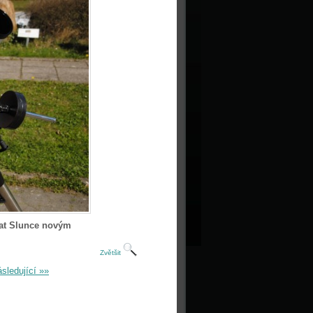
vat Slunce novým
Zvětšit
sledující »»