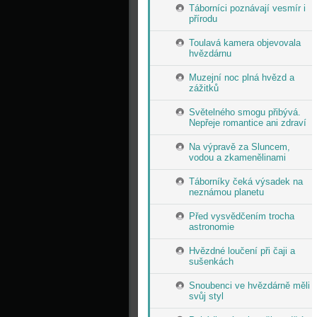
Táborníci poznávají vesmír i
přírodu
Toulavá kamera objevovala
hvězdárnu
Muzejní noc plná hvězd a
zážitků
Světelného smogu přibývá.
Nepřeje romantice ani zdraví
Na výpravě za Sluncem,
vodou a zkamenělinami
Táborníky čeká výsadek na
neznámou planetu
Před vysvědčením trocha
astronomie
Hvězdné loučení při čaji a
sušenkách
Snoubenci ve hvězdárně měli
svůj styl