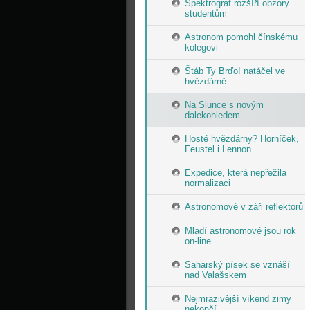
Spektrograf rozšíří obzory
studentům
Astronom pomohl čínskému
kolegovi
Štáb Ty Brďo! natáčel ve
hvězdárně
Na Slunce s novým
dalekohledem
Hosté hvězdárny? Horníček,
Feustel i Lennon
Expedice, která nepřežila
normalizaci
Astronomové v záři reflektorů
Mladí astronomové jsou rok
on-line
Saharský písek se vznáší
nad Valašskem
Nejmrazivější víkend zimy
nekončí