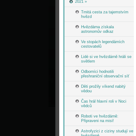
2021 »
Trnitá cesta za tajemstvím
hvězd
Hvězdárna získala
astronomův odkaz
Ve stopách legendárních
cestovatelů
Lidé si ve hvězdárně hráli se
světlem
Odborníci hodnotili
přeshraniční observační síť
Děti prožily víkend nabitý
vědou
Čas hrál hlavní roli v Noci
vědců
Roboti ve hvězdárně:
Připraveni na misi!
Astrofyzici z ciziny studují ve
hvězdárně