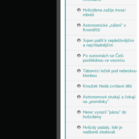
Hvězdárna zažije invazi
robotů
Astronomické „záření“ v
Kroměříži
Srpen patřil k nejdeštivějším
a nejchladnějším
Po surovinách se Češi
poohlédnou ve vesmíru
Táborníci leželi pod nebeskou
klenbou
Kroužek hledá zvídavé děti
Astronomové studují a čekají
na „proměnky“
Herec vyrazil "párou" do
hvězdárny
Hvězdy padaly, lidé je
nadšeně sledovali