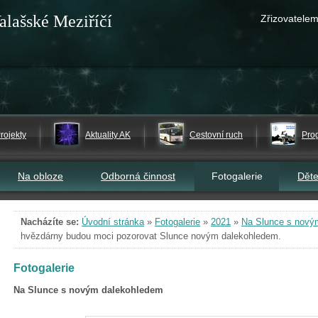
alašské Meziříčí
Zřizovatelem
rojekty
Aktuality AK
Cestovní ruch
Pro
Na obloze
Odborná činnost
Fotogalerie
Dět
Nacházíte se:
Úvodní stránka
»
Fotogalerie
»
2021
»
Na Slunce s nový
hvězdárny budou moci pozorovat Slunce novým dalekohledem.
Fotogalerie
Na Slunce s novým dalekohledem