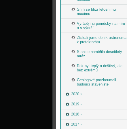
Sníh se blíží letošnímu
maximu
Vyrábějí si pomůcky na míru
a s výdrží
Získali jsme deník astronoma
z protektorátu
Stanice naměřila desetiletý
mráz
Rok byl teplý a deštivý, ale
bez extrémů
Geologové prozkoumali
budoucí staveniště
2020 »
2019 »
2018 »
2017 »