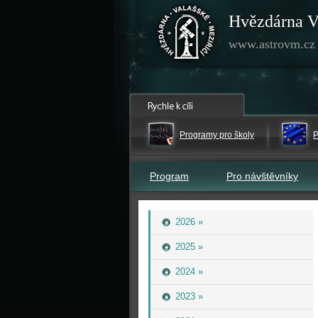
Hvězdárna V
www.astrovm.cz
Programy pro školy
P
Program
Pro návštěvníky
2026 »
2025 »
2024 »
2023 »