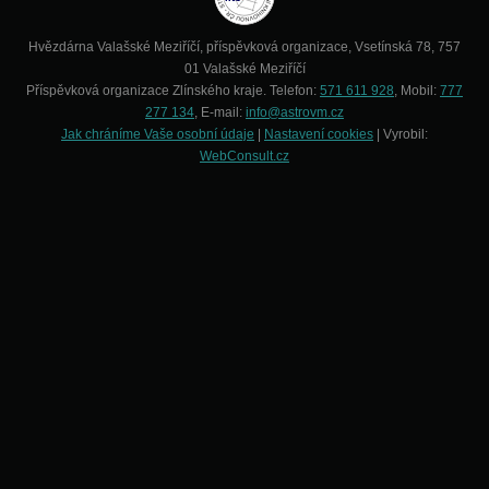
Hvězdárna Valašské Meziříčí, příspěvková organizace, Vsetínská 78, 757
01 Valašské Meziříčí
Příspěvková organizace Zlínského kraje. Telefon:
571 611 928
, Mobil:
777
277 134
, E-mail:
info@astrovm.cz
Jak chráníme Vaše osobní údaje
|
Nastavení cookies
| Vyrobil:
WebConsult.cz