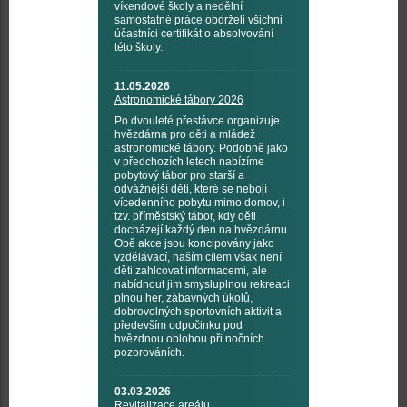
víkendové školy a nedělní
samostatné práce obdrželi všichni
účastníci certifikát o absolvování
této školy.
11.05.2026
Astronomické tábory 2026
Po dvouleté přestávce organizuje
hvězdárna pro děti a mládež
astronomické tábory. Podobně jako
v předchozích letech nabízíme
pobytový tábor pro starší a
odvážnější děti, které se nebojí
vícedenního pobytu mimo domov, i
tzv. příměstský tábor, kdy děti
docházejí každý den na hvězdárnu.
Obě akce jsou koncipovány jako
vzdělávací, naším cílem však není
děti zahlcovat informacemi, ale
nabídnout jim smysluplnou rekreaci
plnou her, zábavných úkolů,
dobrovolných sportovních aktivit a
především odpočinku pod
hvězdnou oblohou při nočních
pozorováních.
03.03.2026
Revitalizace areálu