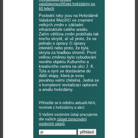
valašskomeziříčské hvězdárny po
60 letech
Poslední roky jsou na Hvězdárně
Valašské Meziříčí ve znamení
velkých změn v základní
infrastruktuře celého areálu.
Zatím většina změn probíhala tak
trochu skrytě, ať už proto, že se
jednalo o opravy či úpravy
interiérů nebo proto, že byla
skryta za hradbou stromů. První
velkou změnou bylo vybudování
nového objektu Kulturního a
kreativního centra na ulici J. K.
Tyla a nyní se dostáváme do
další etapy, která je svou
povahou velmi zřetelná. Jedná se
o komplexní revitalizaci oplocení
a areálu hvězdárny.
Přihlašte se k odběru aktualit AKA,
novinek z hvězdárny a akcí:
S Vašimi osobními údaji pracujeme
dle našich
zásad zpracování
osobních údajů
.