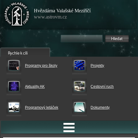
Hvězdárna Valašské Meziříčí
www.astrovm.cz
Programy pro školy
Projekty
Aktuality AK
Cestovní ruch
Programový letáček
Dokumenty