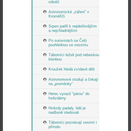
robotů
Astronomické „záření“ v
Kroměříži
Srpen patřil k nejdeštivějším
a nejchladnějším
Po surovinách se Češi
poohlédnou ve vesmíru
Táborníci leželi pod nebeskou
klenbou
Kroužek hledá zvídavé děti
Astronomové studují a čekají
na „proměnky“
Herec vyrazil "párou" do
hvězdárny
Hvězdy padaly, lidé je
nadšeně sledovali
Táborníci poznávají vesmír i
přírodu