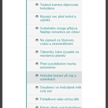
Toulavá kamera objevovala
hvězdárnu
Muzejní noc plná hvězd a
zážitků
Světelného smogu přibývá.
Nepřeje romantice ani zdraví
Na výpravě za Sluncem,
vodou a zkamenělinami
Táborníky čeká výsadek na
neznámou planetu
Před vysvědčením trocha
astronomie
Hvězdné loučení při čaji a
sušenkách
Snoubenci ve hvězdárně měli
svůj styl
Pohádkové nebe očima dětí
Rakety létaly nad hvězdárnou