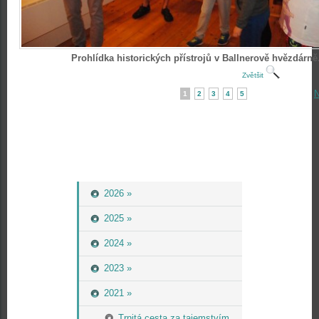
Prohlídka historických přístrojů v Ballnerově hvězdárně
Zvětšit
N
1
2
3
4
5
2026 »
2025 »
2024 »
2023 »
2021 »
Trnitá cesta za tajemstvím