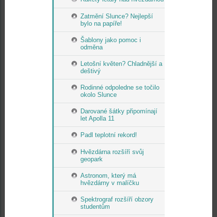
Zatmění Slunce? Nejlepší
bylo na papíře!
Šablony jako pomoc i
odměna
Letošní květen? Chladnější a
deštivý
Rodinné odpoledne se točilo
okolo Slunce
Darované šátky připomínají
let Apolla 11
Padl teplotní rekord!
Hvězdárna rozšíří svůj
geopark
Astronom, který má
hvězdárny v malíčku
Spektrograf rozšíří obzory
studentům