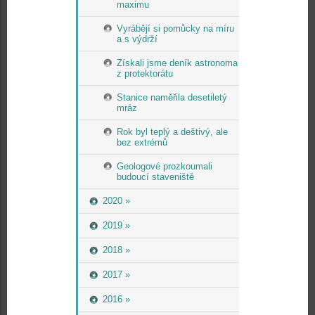
maximu
Vyrábějí si pomůcky na míru
a s výdrží
Získali jsme deník astronoma
z protektorátu
Stanice naměřila desetiletý
mráz
Rok byl teplý a deštivý, ale
bez extrémů
Geologové prozkoumali
budoucí staveniště
2020 »
2019 »
2018 »
2017 »
2016 »