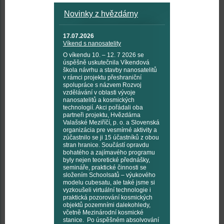
Novinky z hvězdárny
17.07.2026
Víkend s nanosatelity
O víkendu 10. – 12. 7 2026 se
úspěšně uskutečnila Víkendová
škola návrhu a stavby nanosatelitů
v rámci projektu přeshraniční
spolupráce s názvem Rozvoj
vzdělávání v oblasti vývoje
nanosatelitů a kosmických
technologií. Akci pořádali oba
partneři projektu, Hvězdárna
Valašské Meziříčí, p. o. a Slovenská
organizácia pre vesmírné aktivity a
zúčastnilo se ji 15 účastníků z obou
stran hranice. Součástí opravdu
bohatého a zajímavého programu
byly nejen teoretické přednášky,
semináře, praktické činnosti se
složením Schoolsatů – výukového
modelu cubesatu, ale také jsme si
vyzkoušeli virtuální technologie i
praktická pozorování kosmických
objektů pozemními dalekohledy,
včetně Mezinárodní kosmické
stanice. Po úspěšném absolvování