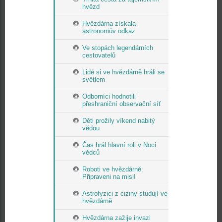
hvězd
Hvězdárna získala
astronomův odkaz
Ve stopách legendárních
cestovatelů
Lidé si ve hvězdárně hráli se
světlem
Odborníci hodnotili
přeshraniční observační síť
Děti prožily víkend nabitý
vědou
Čas hrál hlavní roli v Noci
vědců
Roboti ve hvězdárně:
Připraveni na misi!
Astrofyzici z ciziny studují ve
hvězdárně
Hvězdárna zažije invazi