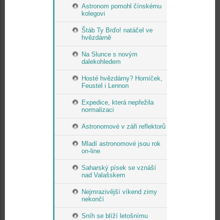
Astronom pomohl čínskému
kolegovi
Štáb Ty Brďo! natáčel ve
hvězdárně
Na Slunce s novým
dalekohledem
Hosté hvězdárny? Horníček,
Feustel i Lennon
Expedice, která nepřežila
normalizaci
Astronomové v záři reflektorů
Mladí astronomové jsou rok
on-line
Saharský písek se vznáší
nad Valašskem
Nejmrazivější víkend zimy
nekončí
Sníh se blíží letošnímu