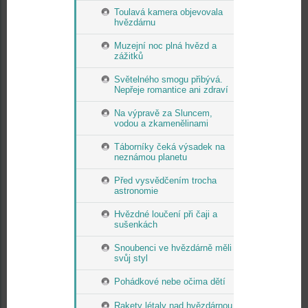
Toulavá kamera objevovala
hvězdárnu
Muzejní noc plná hvězd a
zážitků
Světelného smogu přibývá.
Nepřeje romantice ani zdraví
Na výpravě za Sluncem,
vodou a zkamenělinami
Táborníky čeká výsadek na
neznámou planetu
Před vysvědčením trocha
astronomie
Hvězdné loučení při čaji a
sušenkách
Snoubenci ve hvězdárně měli
svůj styl
Pohádkové nebe očima dětí
Rakety létaly nad hvězdárnou