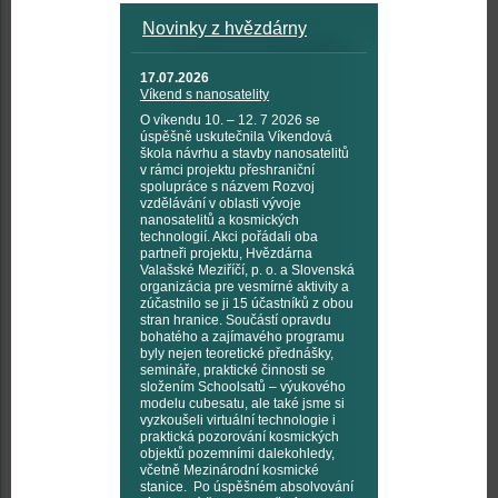
Novinky z hvězdárny
17.07.2026
Víkend s nanosatelity
O víkendu 10. – 12. 7 2026 se
úspěšně uskutečnila Víkendová
škola návrhu a stavby nanosatelitů
v rámci projektu přeshraniční
spolupráce s názvem Rozvoj
vzdělávání v oblasti vývoje
nanosatelitů a kosmických
technologií. Akci pořádali oba
partneři projektu, Hvězdárna
Valašské Meziříčí, p. o. a Slovenská
organizácia pre vesmírné aktivity a
zúčastnilo se ji 15 účastníků z obou
stran hranice. Součástí opravdu
bohatého a zajímavého programu
byly nejen teoretické přednášky,
semináře, praktické činnosti se
složením Schoolsatů – výukového
modelu cubesatu, ale také jsme si
vyzkoušeli virtuální technologie i
praktická pozorování kosmických
objektů pozemními dalekohledy,
včetně Mezinárodní kosmické
stanice. Po úspěšném absolvování