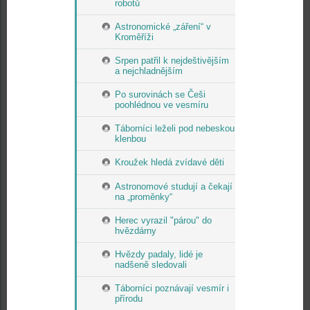
robotů
Astronomické „záření“ v
Kroměříži
Srpen patřil k nejdeštivějším
a nejchladnějším
Po surovinách se Češi
poohlédnou ve vesmíru
Táborníci leželi pod nebeskou
klenbou
Kroužek hledá zvídavé děti
Astronomové studují a čekají
na „proměnky“
Herec vyrazil "párou" do
hvězdárny
Hvězdy padaly, lidé je
nadšeně sledovali
Táborníci poznávají vesmír i
přírodu