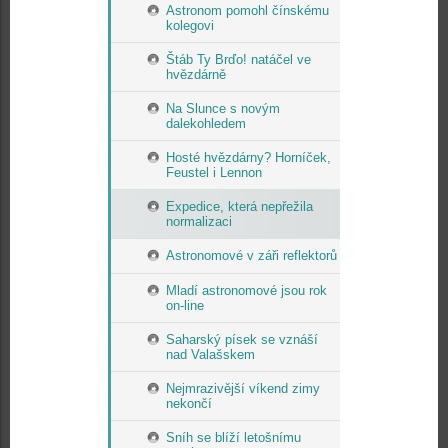
Astronom pomohl čínskému
kolegovi
Štáb Ty Brďo! natáčel ve
hvězdárně
Na Slunce s novým
dalekohledem
Hosté hvězdárny? Horníček,
Feustel i Lennon
Expedice, která nepřežila
normalizaci
Astronomové v záři reflektorů
Mladí astronomové jsou rok
on-line
Saharský písek se vznáší
nad Valašskem
Nejmrazivější víkend zimy
nekončí
Sníh se blíží letošnímu