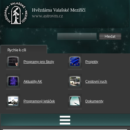
Hvězdárna Valašské Meziříčí
www.astrovm.cz
Programy pro školy
Projekty
Aktuality AK
Cestovní ruch
Programový letáček
Dokumenty