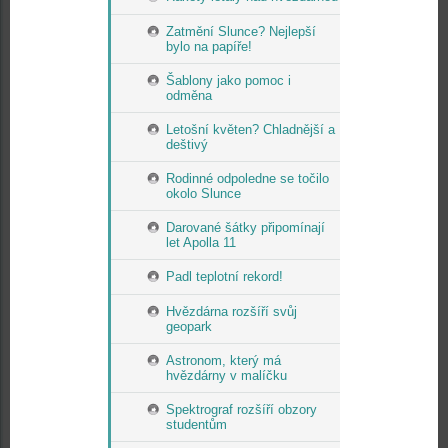
Zatmění Slunce? Nejlepší
bylo na papíře!
Šablony jako pomoc i
odměna
Letošní květen? Chladnější a
deštivý
Rodinné odpoledne se točilo
okolo Slunce
Darované šátky připomínají
let Apolla 11
Padl teplotní rekord!
Hvězdárna rozšíří svůj
geopark
Astronom, který má
hvězdárny v malíčku
Spektrograf rozšíří obzory
studentům