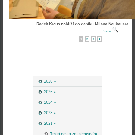
Radek Kraus nahlíží do deníku Milana Neubauera.
Zvětšit
1
2
3
4
2026 »
2025 »
2024 »
2023 »
2021 »
Trnitá cesta za tajemstvím