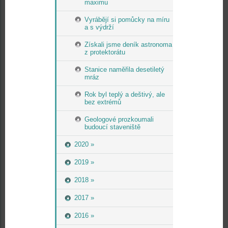
maximu
Vyrábějí si pomůcky na míru
a s výdrží
Získali jsme deník astronoma
z protektorátu
Stanice naměřila desetiletý
mráz
Rok byl teplý a deštivý, ale
bez extrémů
Geologové prozkoumali
budoucí staveniště
2020 »
2019 »
2018 »
2017 »
2016 »