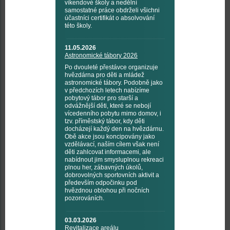
víkendové školy a nedělní
samostatné práce obdrželi všichni
účastníci certifikát o absolvování
této školy.
11.05.2026
Astronomické tábory 2026
Po dvouleté přestávce organizuje
hvězdárna pro děti a mládež
astronomické tábory. Podobně jako
v předchozích letech nabízíme
pobytový tábor pro starší a
odvážnější děti, které se nebojí
vícedenního pobytu mimo domov, i
tzv. příměstský tábor, kdy děti
docházejí každý den na hvězdárnu.
Obě akce jsou koncipovány jako
vzdělávací, naším cílem však není
děti zahlcovat informacemi, ale
nabídnout jim smysluplnou rekreaci
plnou her, zábavných úkolů,
dobrovolných sportovních aktivit a
především odpočinku pod
hvězdnou oblohou při nočních
pozorováních.
03.03.2026
Revitalizace areálu