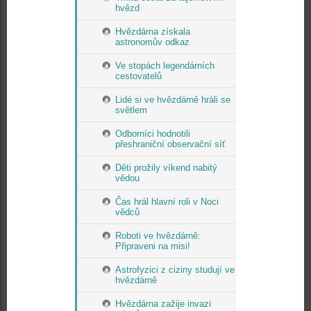
hvězd
Hvězdárna získala
astronomův odkaz
Ve stopách legendárních
cestovatelů
Lidé si ve hvězdárně hráli se
světlem
Odborníci hodnotili
přeshraniční observační síť
Děti prožily víkend nabitý
vědou
Čas hrál hlavní roli v Noci
vědců
Roboti ve hvězdárně:
Připraveni na misi!
Astrofyzici z ciziny studují ve
hvězdárně
Hvězdárna zažije invazi