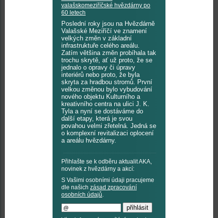
valašskomeziříčské hvězdárny po
60 letech
Poslední roky jsou na Hvězdárně
Valašské Meziříčí ve znamení
velkých změn v základní
infrastruktuře celého areálu.
Zatím většina změn probíhala tak
trochu skrytě, ať už proto, že se
jednalo o opravy či úpravy
interiérů nebo proto, že byla
skryta za hradbou stromů. První
velkou změnou bylo vybudování
nového objektu Kulturního a
kreativního centra na ulici J. K.
Tyla a nyní se dostáváme do
další etapy, která je svou
povahou velmi zřetelná. Jedná se
o komplexní revitalizaci oplocení
a areálu hvězdárny.
Přihlašte se k odběru aktualit AKA,
novinek z hvězdárny a akcí:
S Vašimi osobními údaji pracujeme
dle našich
zásad zpracování
osobních údajů
.