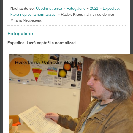
Nacházíte se:
Úvodní stránka
»
Fotogalerie
»
2021
»
Expedice,
která nepřežila normalizaci
»
Radek Kraus nahlíží do deníku
Milana Neubauera.
Fotogalerie
Expedice, která nepřežila normalizaci