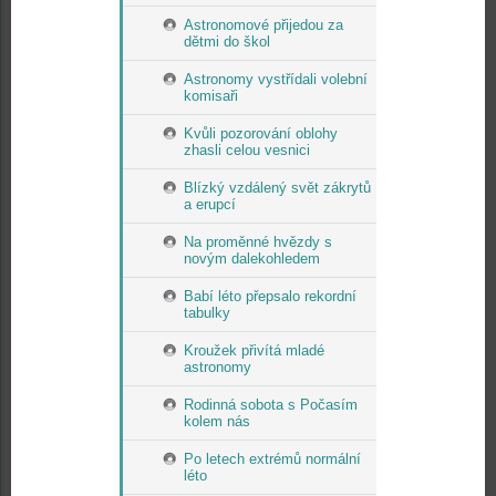
Astronomové přijedou za
dětmi do škol
Astronomy vystřídali volební
komisaři
Kvůli pozorování oblohy
zhasli celou vesnici
Blízký vzdálený svět zákrytů
a erupcí
Na proměnné hvězdy s
novým dalekohledem
Babí léto přepsalo rekordní
tabulky
Kroužek přivítá mladé
astronomy
Rodinná sobota s Počasím
kolem nás
Po letech extrémů normální
léto