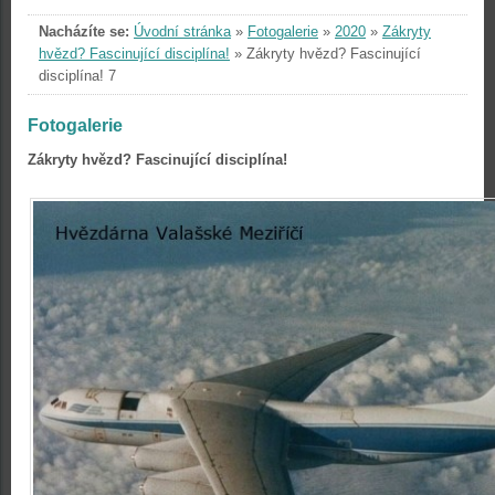
Nacházíte se:
Úvodní stránka
»
Fotogalerie
»
2020
»
Zákryty
hvězd? Fascinující disciplína!
»
Zákryty hvězd? Fascinující
disciplína! 7
Fotogalerie
Zákryty hvězd? Fascinující disciplína!