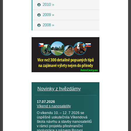
2010 »
2009 »
2008 »
Novinky z hvězdárny
17.07.2026
Víkend s nanosatelity
O víkendu 10. – 12. 7 2026 se
úspěšně uskutečnila Víkendová
škola návrhu a stavby nanosatelitů
v rámci projektu přeshraniční
spolupráce s názvem Rozvoj