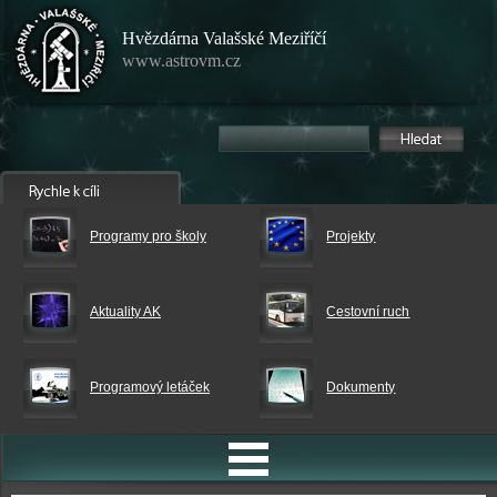
Hvězdárna Valašské Meziříčí
www.astrovm.cz
Programy pro školy
Projekty
Aktuality AK
Cestovní ruch
Programový letáček
Dokumenty