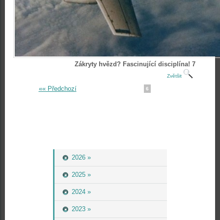
Zákryty hvězd? Fascinující disciplína! 7
Zvětšit
«« Předchozí
6
2026 »
2025 »
2024 »
2023 »