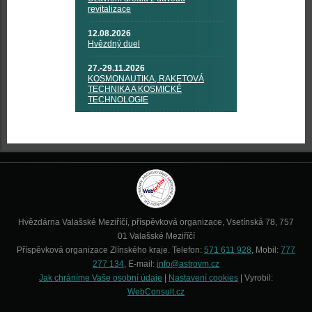
revitalizace
12.08.2026
Hvězdný duel
27.-29.11.2026
KOSMONAUTIKA, RAKETOVÁ
TECHNIKA A KOSMICKÉ
TECHNOLOGIE
Hvězdárna Valašské Meziříčí, příspěvková organizace, Vsetínská 78, 757
01 Valašské Meziříčí
Příspěvková organizace Zlínského kraje. Telefon:
571 611 928
, Mobil:
777
277 134
, E-mail:
info@astrovm.cz
Jak chráníme Vaše osobní údaje
|
Nastavení cookies
| Vyrobil:
WebConsult.cz