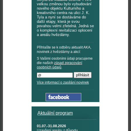
velkou změnou bylo vybudování
nového objektu Kulturního a
kreativního centra na ulici J. K.
Tyla a nyní se dostáváme do
další etapy, která je svou
povahou velmi zřetelná. Jedná se
o komplexní revitalizaci oplocení
a areálu hvězdárny.
Přihlašte se k odběru aktualit AKA,
novinek z hvězdárny a akcí:
S Vašimi osobními údaji pracujeme
dle našich
zásad zpracování
osobních údajů
.
Více informací o zasílání novinek
Aktuální program
01.07.-31.08.2026
Uzavření areálu z důvodu