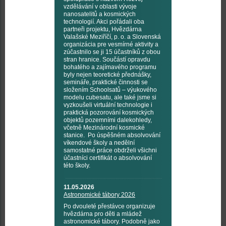
vzdělávání v oblasti vývoje
nanosatelitů a kosmických
technologií. Akci pořádali oba
partneři projektu, Hvězdárna
Valašské Meziříčí, p. o. a Slovenská
organizácia pre vesmírné aktivity a
zúčastnilo se ji 15 účastníků z obou
stran hranice. Součástí opravdu
bohatého a zajímavého programu
byly nejen teoretické přednášky,
semináře, praktické činnosti se
složením Schoolsatů – výukového
modelu cubesatu, ale také jsme si
vyzkoušeli virtuální technologie i
praktická pozorování kosmických
objektů pozemními dalekohledy,
včetně Mezinárodní kosmické
stanice. Po úspěšném absolvování
víkendové školy a nedělní
samostatné práce obdrželi všichni
účastníci certifikát o absolvování
této školy.
11.05.2026
Astronomické tábory 2026
Po dvouleté přestávce organizuje
hvězdárna pro děti a mládež
astronomické tábory. Podobně jako