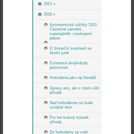
2021 »
2020 »
Astronomické zážitky 2021:
Částečné zatmění,
superúplněk i seskupení
planet
O Sluneční soustavě ve
školní jurtě
Existence dvojhvězdy
potvrzena!
Hvězdárna jako ráj čtenářů
Úpravy ano, ale s citem vůči
přírodě
Nad hvězdárnou se bude
vznášet dron
Pro ten krásný kousek
přírody...
Do hvězdárny se vrátí