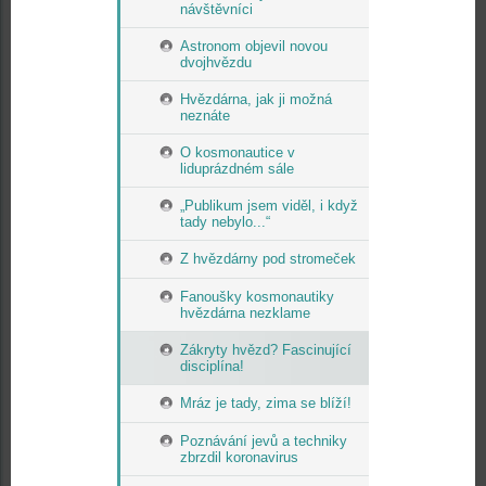
návštěvníci
Astronom objevil novou
dvojhvězdu
Hvězdárna, jak ji možná
neznáte
O kosmonautice v
liduprázdném sále
„Publikum jsem viděl, i když
tady nebylo...“
Z hvězdárny pod stromeček
Fanoušky kosmonautiky
hvězdárna nezklame
Zákryty hvězd? Fascinující
disciplína!
Mráz je tady, zima se blíží!
Poznávání jevů a techniky
zbrzdil koronavirus