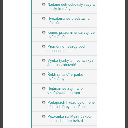
Nadané děti očkovaly řasy a
hubily komáry
Hvězdárna se představila
učitelům
Konec prázdnin si užívají ve
hvězdárně
Proměnné hvězdy pod
drobnohledem
Výuka fyziky a mechaniky?
Jde to i zábavně!
Řekli si "ano" v parku
hvězdárny
Hejtman se zajímal o
vzdělávací centrum
Padajících hvězd bylo méně,
přesto lidé byli nadšení
Pozvánka na Meziříčskou
noc padajících hvězd