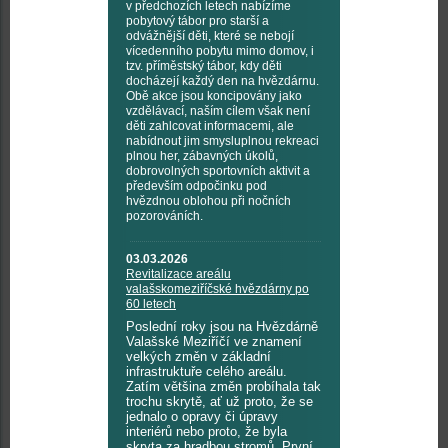
v předchozích letech nabízíme
pobytový tábor pro starší a
odvážnější děti, které se nebojí
vícedenního pobytu mimo domov, i
tzv. příměstský tábor, kdy děti
docházejí každý den na hvězdárnu.
Obě akce jsou koncipovány jako
vzdělávací, naším cílem však není
děti zahlcovat informacemi, ale
nabídnout jim smysluplnou rekreaci
plnou her, zábavných úkolů,
dobrovolných sportovních aktivit a
především odpočinku pod
hvězdnou oblohou při nočních
pozorováních.
03.03.2026
Revitalizace areálu
valašskomeziříčské hvězdárny po
60 letech
Poslední roky jsou na Hvězdárně
Valašské Meziříčí ve znamení
velkých změn v základní
infrastruktuře celého areálu.
Zatím většina změn probíhala tak
trochu skrytě, ať už proto, že se
jednalo o opravy či úpravy
interiérů nebo proto, že byla
skryta za hradbou stromů. První