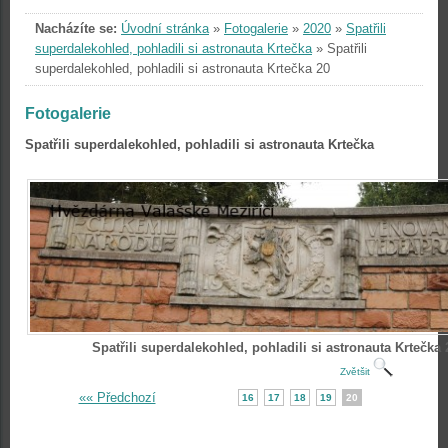
Nacházíte se:
Úvodní stránka
»
Fotogalerie
»
2020
»
Spatřili
superdalekohled, pohladili si astronauta Krtečka
»
Spatřili
superdalekohled, pohladili si astronauta Krtečka 20
Fotogalerie
Spatřili superdalekohled, pohladili si astronauta Krtečka
Spatřili superdalekohled, pohladili si astronauta Krtečka 
Zvětšit
«« Předchozí
16
17
18
19
20