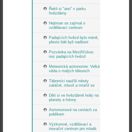
Řekli si "ano" v parku
hvězdárny
Hejtman se zajímal o
vzdělávací centrum
Padajících hvězd bylo méně,
přesto lidé byli nadšení
Pozvánka na Meziříčskou
noc padajících hvězd
Meteorická astronomie: Velká
věda o malých tělesech
Táborníci naučili roboty
zatáčet, mluvit a mračit se
Děti si ve hvězdárně hrály na
planety a fotony
Astronomové na cestách za
publikem
Výzkumné, vzdělávací a
inovační centrum pro mladé