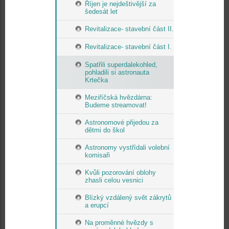
Říjen je nejdeštivější za
šedesát let
Revitalizace- stavební část II.
Revitalizace- stavební část I.
Spatřili superdalekohled,
pohladili si astronauta
Krtečka
Meziříčská hvězdárna:
Budeme streamovat!
Astronomové přijedou za
dětmi do škol
Astronomy vystřídali volební
komisaři
Kvůli pozorování oblohy
zhasli celou vesnici
Blízký vzdálený svět zákrytů
a erupcí
Na proměnné hvězdy s