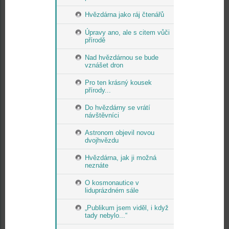
Hvězdárna jako ráj čtenářů
Úpravy ano, ale s citem vůči
přírodě
Nad hvězdárnou se bude
vznášet dron
Pro ten krásný kousek
přírody...
Do hvězdárny se vrátí
návštěvníci
Astronom objevil novou
dvojhvězdu
Hvězdárna, jak ji možná
neznáte
O kosmonautice v
liduprázdném sále
„Publikum jsem viděl, i když
tady nebylo...“