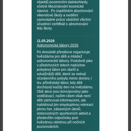
objektů pozemními dalekohledy,
včetně Mezinárodní kosmické
stanice. Po úspěšném absolvování
víkendové školy a nedělní
samostatné práce obdrželi všichni
účastníci certifikát o absolvování
této školy.
11.05.2026
Astronomické tábory 2026
Po dvouleté přestávce organizuje
hvězdárna pro děti a mládež
astronomické tábory. Podobně jako
v předchozích letech nabízíme
pobytový tábor pro starší a
odvážnější děti, které se nebojí
vícedenního pobytu mimo domov, i
tzv. příměstský tábor, kdy děti
docházejí každý den na hvězdárnu.
Obě akce jsou koncipovány jako
vzdělávací, naším cílem však není
děti zahlcovat informacemi, ale
nabídnout jim smysluplnou rekreaci
plnou her, zábavných úkolů,
dobrovolných sportovních aktivit a
především odpočinku pod
hvězdnou oblohou při nočních
pozorováních.