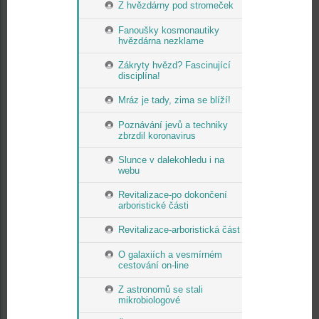
Z hvězdárny pod stromeček
Fanoušky kosmonautiky
hvězdárna nezklame
Zákryty hvězd? Fascinující
disciplína!
Mráz je tady, zima se blíží!
Poznávání jevů a techniky
zbrzdil koronavirus
Slunce v dalekohledu i na
webu
Revitalizace-po dokončení
arboristické části
Revitalizace-arboristická část
O galaxiích a vesmírném
cestování on-line
Z astronomů se stali
mikrobiologové