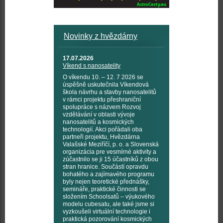
Novinky z hvězdárny
17.07.2026
Víkend s nanosatelity
O víkendu 10. – 12. 7 2026 se
úspěšně uskutečnila Víkendová
škola návrhu a stavby nanosatelitů
v rámci projektu přeshraniční
spolupráce s názvem Rozvoj
vzdělávání v oblasti vývoje
nanosatelitů a kosmických
technologií. Akci pořádali oba
partneři projektu, Hvězdárna
Valašské Meziříčí, p. o. a Slovenská
organizácia pre vesmírné aktivity a
zúčastnilo se ji 15 účastníků z obou
stran hranice. Součástí opravdu
bohatého a zajímavého programu
byly nejen teoretické přednášky,
semináře, praktické činnosti se
složením Schoolsatů – výukového
modelu cubesatu, ale také jsme si
vyzkoušeli virtuální technologie i
praktická pozorování kosmických