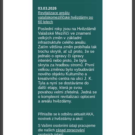
03.03.2026
Revitalizace areálu
valašskomeziříčské hvězdárny po
60 letech
Poslední roky jsou na Hvězdárně
Valašské Meziříčí ve znamení
velkých změn v základní
infrastruktuře celého areálu.
Zatím většina změn probíhala tak
trochu skrytě, ať už proto, že se
jednalo o opravy či úpravy
interiérů nebo proto, že byla
skryta za hradbou stromů. První
velkou změnou bylo vybudování
nového objektu Kulturního a
kreativního centra na ulici J. K.
Tyla a nyní se dostáváme do
další etapy, která je svou
povahou velmi zřetelná. Jedná se
o komplexní revitalizaci oplocení
a areálu hvězdárny.
Přihlašte se k odběru aktualit AKA,
novinek z hvězdárny a akcí:
S Vašimi osobními údaji pracujeme
dle našich
zásad zpracování
osobních údajů
.