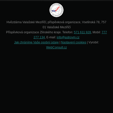
Hvězdárna Valašské Meziříčí, příspěvková organizace, Vsetínská 78, 757
01 Valašské Meziříčí
Příspěvková organizace Zlínského kraje. Telefon:
571 611 928
, Mobil:
777
277 134
, E-mail:
info@astrovm.cz
Jak chráníme Vaše osobní údaje
|
Nastavení cookies
| Vyrobil:
WebConsult.cz