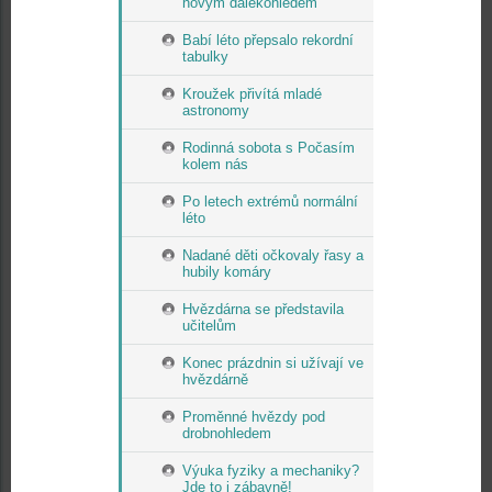
novým dalekohledem
Babí léto přepsalo rekordní
tabulky
Kroužek přivítá mladé
astronomy
Rodinná sobota s Počasím
kolem nás
Po letech extrémů normální
léto
Nadané děti očkovaly řasy a
hubily komáry
Hvězdárna se představila
učitelům
Konec prázdnin si užívají ve
hvězdárně
Proměnné hvězdy pod
drobnohledem
Výuka fyziky a mechaniky?
Jde to i zábavně!