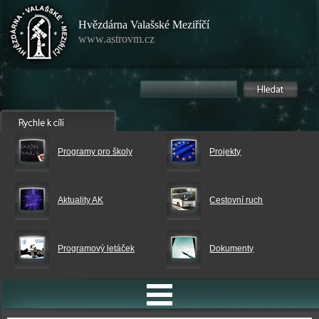
Hvězdárna Valašské Meziříčí
www.astrovm.cz
Programy pro školy
Projekty
Aktuality AK
Cestovní ruch
Programový letáček
Dokumenty