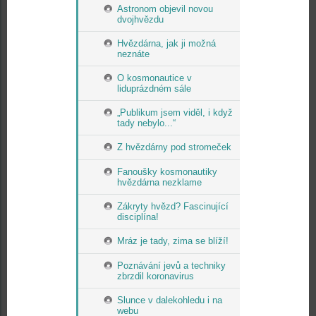
Astronom objevil novou
dvojhvězdu
Hvězdárna, jak ji možná
neznáte
O kosmonautice v
liduprázdném sále
„Publikum jsem viděl, i když
tady nebylo...“
Z hvězdárny pod stromeček
Fanoušky kosmonautiky
hvězdárna nezklame
Zákryty hvězd? Fascinující
disciplína!
Mráz je tady, zima se blíží!
Poznávání jevů a techniky
zbrzdil koronavirus
Slunce v dalekohledu i na
webu