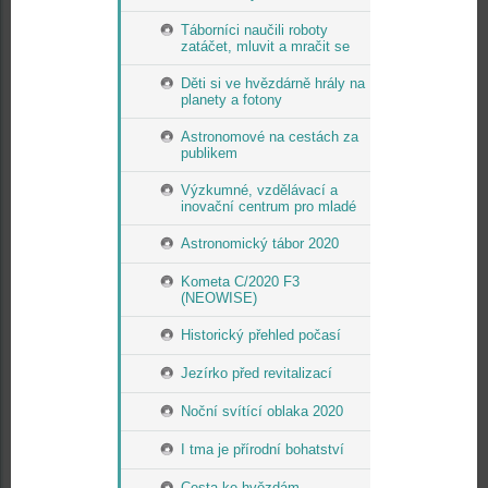
Táborníci naučili roboty
zatáčet, mluvit a mračit se
Děti si ve hvězdárně hrály na
planety a fotony
Astronomové na cestách za
publikem
Výzkumné, vzdělávací a
inovační centrum pro mladé
Astronomický tábor 2020
Kometa C/2020 F3
(NEOWISE)
Historický přehled počasí
Jezírko před revitalizací
Noční svítící oblaka 2020
I tma je přírodní bohatství
Cesta ke hvězdám