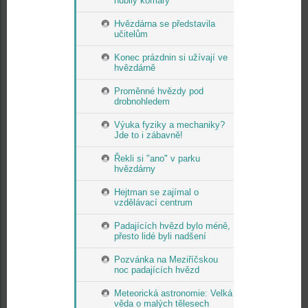
hubily komáry
Hvězdárna se představila
učitelům
Konec prázdnin si užívají ve
hvězdárně
Proměnné hvězdy pod
drobnohledem
Výuka fyziky a mechaniky?
Jde to i zábavně!
Řekli si "ano" v parku
hvězdárny
Hejtman se zajímal o
vzdělávací centrum
Padajících hvězd bylo méně,
přesto lidé byli nadšení
Pozvánka na Meziříčskou
noc padajících hvězd
Meteorická astronomie: Velká
věda o malých tělesech