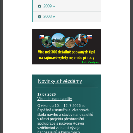
2009 »
2008 »
Novinky z hvězdárny
17.07.2026
Víkend s nanosatelity
O víkendu 10. – 12. 7 2026 se
úspěšně uskutečnila Víkendová
škola návrhu a stavby nanosatelitů
v rámci projektu přeshraniční
spolupráce s názvem Rozvoj
vzdělávání v oblasti vývoje
nanosatelitů a kosmických