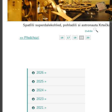
Spatřili superdalekohled, pohladili si astronauta Krtečka 
Zvětšit
«« Předchozí
16
17
18
19
20
2026 »
2025 »
2024 »
2023 »
2021 »