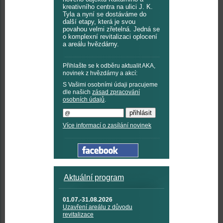
kreativního centra na ulici J. K.
Tyla a nyní se dostáváme do
další etapy, která je svou
povahou velmi zřetelná. Jedná se
o komplexní revitalizaci oplocení
a areálu hvězdárny.
Přihlašte se k odběru aktualit AKA,
novinek z hvězdárny a akcí:
S Vašimi osobními údaji pracujeme
dle našich
zásad zpracování
osobních údajů
.
Více informací o zasílání novinek
Aktuální program
01.07.-31.08.2026
Uzavření areálu z důvodu
revitalizace