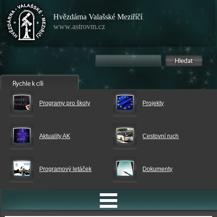
Hvězdárna Valašské Meziříčí
www.astrovm.cz
Programy pro školy
Projekty
Aktuality AK
Cestovní ruch
Programový letáček
Dokumenty