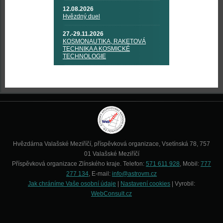
12.08.2026
Hvězdný duel
27.-29.11.2026
KOSMONAUTIKA, RAKETOVÁ
TECHNIKA A KOSMICKÉ
TECHNOLOGIE
Hvězdárna Valašské Meziříčí, příspěvková organizace, Vsetínská 78, 757
01 Valašské Meziříčí
Příspěvková organizace Zlínského kraje. Telefon:
571 611 928
, Mobil:
777
277 134
, E-mail:
info@astrovm.cz
Jak chráníme Vaše osobní údaje
|
Nastavení cookies
| Vyrobil:
WebConsult.cz