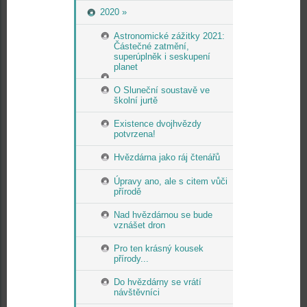
2020 »
Astronomické zážitky 2021:
Částečné zatmění,
superúplněk i seskupení
planet
O Sluneční soustavě ve
školní jurtě
Existence dvojhvězdy
potvrzena!
Hvězdárna jako ráj čtenářů
Úpravy ano, ale s citem vůči
přírodě
Nad hvězdárnou se bude
vznášet dron
Pro ten krásný kousek
přírody...
Do hvězdárny se vrátí
návštěvníci