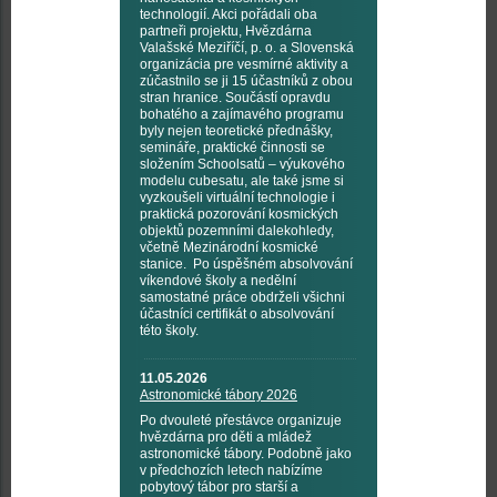
technologií. Akci pořádali oba
partneři projektu, Hvězdárna
Valašské Meziříčí, p. o. a Slovenská
organizácia pre vesmírné aktivity a
zúčastnilo se ji 15 účastníků z obou
stran hranice. Součástí opravdu
bohatého a zajímavého programu
byly nejen teoretické přednášky,
semináře, praktické činnosti se
složením Schoolsatů – výukového
modelu cubesatu, ale také jsme si
vyzkoušeli virtuální technologie i
praktická pozorování kosmických
objektů pozemními dalekohledy,
včetně Mezinárodní kosmické
stanice. Po úspěšném absolvování
víkendové školy a nedělní
samostatné práce obdrželi všichni
účastníci certifikát o absolvování
této školy.
11.05.2026
Astronomické tábory 2026
Po dvouleté přestávce organizuje
hvězdárna pro děti a mládež
astronomické tábory. Podobně jako
v předchozích letech nabízíme
pobytový tábor pro starší a