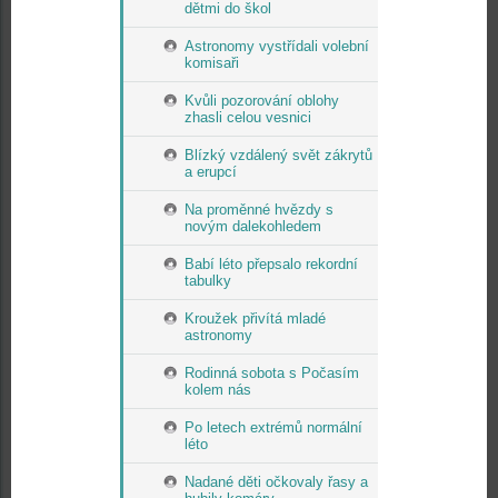
dětmi do škol
Astronomy vystřídali volební
komisaři
Kvůli pozorování oblohy
zhasli celou vesnici
Blízký vzdálený svět zákrytů
a erupcí
Na proměnné hvězdy s
novým dalekohledem
Babí léto přepsalo rekordní
tabulky
Kroužek přivítá mladé
astronomy
Rodinná sobota s Počasím
kolem nás
Po letech extrémů normální
léto
Nadané děti očkovaly řasy a