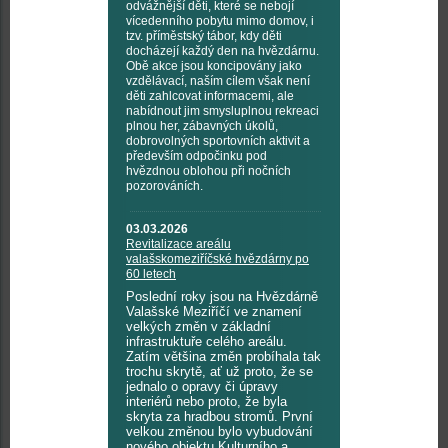
odvážnější děti, které se nebojí
vícedenního pobytu mimo domov, i
tzv. příměstský tábor, kdy děti
docházejí každý den na hvězdárnu.
Obě akce jsou koncipovány jako
vzdělávací, naším cílem však není
děti zahlcovat informacemi, ale
nabídnout jim smysluplnou rekreaci
plnou her, zábavných úkolů,
dobrovolných sportovních aktivit a
především odpočinku pod
hvězdnou oblohou při nočních
pozorováních.
03.03.2026
Revitalizace areálu
valašskomeziříčské hvězdárny po
60 letech
Poslední roky jsou na Hvězdárně
Valašské Meziříčí ve znamení
velkých změn v základní
infrastruktuře celého areálu.
Zatím většina změn probíhala tak
trochu skrytě, ať už proto, že se
jednalo o opravy či úpravy
interiérů nebo proto, že byla
skryta za hradbou stromů. První
velkou změnou bylo vybudování
nového objektu Kulturního a