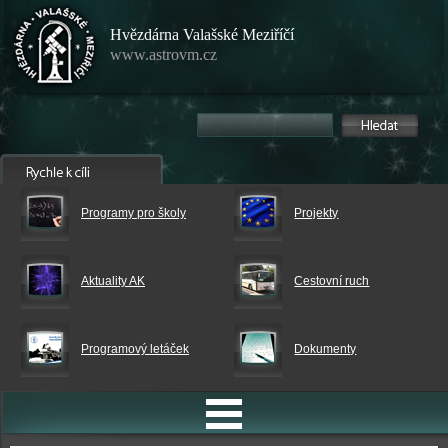
Hvězdárna Valašské Meziříčí
www.astrovm.cz
Programy pro školy
Projekty
Aktuality AK
Cestovní ruch
Programový letáček
Dokumenty