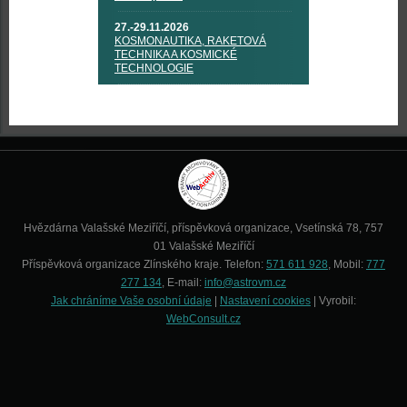
27.-29.11.2026
KOSMONAUTIKA, RAKETOVÁ
TECHNIKA A KOSMICKÉ
TECHNOLOGIE
Hvězdárna Valašské Meziříčí, příspěvková organizace, Vsetínská 78, 757
01 Valašské Meziříčí
Příspěvková organizace Zlínského kraje. Telefon:
571 611 928
, Mobil:
777
277 134
, E-mail:
info@astrovm.cz
Jak chráníme Vaše osobní údaje
|
Nastavení cookies
| Vyrobil:
WebConsult.cz