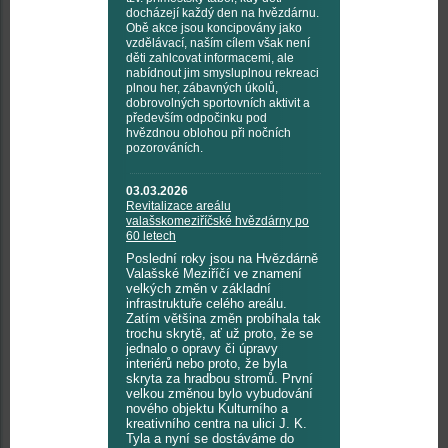
docházejí každý den na hvězdárnu.
Obě akce jsou koncipovány jako
vzdělávací, naším cílem však není
děti zahlcovat informacemi, ale
nabídnout jim smysluplnou rekreaci
plnou her, zábavných úkolů,
dobrovolných sportovních aktivit a
především odpočinku pod
hvězdnou oblohou při nočních
pozorováních.
03.03.2026
Revitalizace areálu
valašskomeziříčské hvězdárny po
60 letech
Poslední roky jsou na Hvězdárně
Valašské Meziříčí ve znamení
velkých změn v základní
infrastruktuře celého areálu.
Zatím většina změn probíhala tak
trochu skrytě, ať už proto, že se
jednalo o opravy či úpravy
interiérů nebo proto, že byla
skryta za hradbou stromů. První
velkou změnou bylo vybudování
nového objektu Kulturního a
kreativního centra na ulici J. K.
Tyla a nyní se dostáváme do