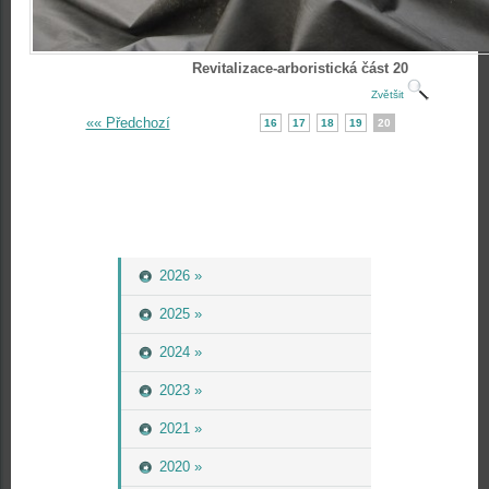
Revitalizace-arboristická část 20
Zvětšit
«« Předchozí
16
17
18
19
20
2026 »
2025 »
2024 »
2023 »
2021 »
2020 »