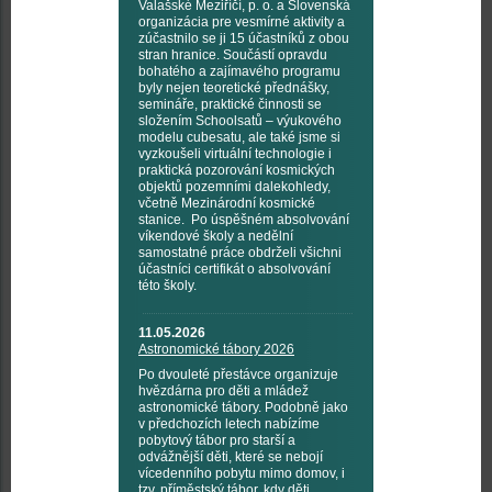
Valašské Meziříčí, p. o. a Slovenská
organizácia pre vesmírné aktivity a
zúčastnilo se ji 15 účastníků z obou
stran hranice. Součástí opravdu
bohatého a zajímavého programu
byly nejen teoretické přednášky,
semináře, praktické činnosti se
složením Schoolsatů – výukového
modelu cubesatu, ale také jsme si
vyzkoušeli virtuální technologie i
praktická pozorování kosmických
objektů pozemními dalekohledy,
včetně Mezinárodní kosmické
stanice. Po úspěšném absolvování
víkendové školy a nedělní
samostatné práce obdrželi všichni
účastníci certifikát o absolvování
této školy.
11.05.2026
Astronomické tábory 2026
Po dvouleté přestávce organizuje
hvězdárna pro děti a mládež
astronomické tábory. Podobně jako
v předchozích letech nabízíme
pobytový tábor pro starší a
odvážnější děti, které se nebojí
vícedenního pobytu mimo domov, i
tzv. příměstský tábor, kdy děti