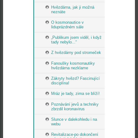
Hvězdárna, jak ji možná
neznáte
O kosmonautice v
liduprázdném sále
„Publikum jsem viděl, i když
tady nebylo...“
Z hvězdárny pod stromeček
Fanoušky kosmonautiky
hvězdárna nezklame
Zákryty hvězd? Fascinující
disciplína!
Mráz je tady, zima se blíží!
Poznávání jevů a techniky
zbrzdil koronavirus
Slunce v dalekohledu i na
webu
Revitalizace-po dokončení