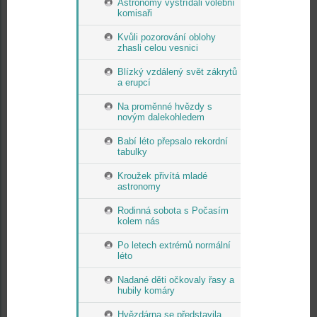
Astronomy vystřídali volební
komisaři
Kvůli pozorování oblohy
zhasli celou vesnici
Blízký vzdálený svět zákrytů
a erupcí
Na proměnné hvězdy s
novým dalekohledem
Babí léto přepsalo rekordní
tabulky
Kroužek přivítá mladé
astronomy
Rodinná sobota s Počasím
kolem nás
Po letech extrémů normální
léto
Nadané děti očkovaly řasy a
hubily komáry
Hvězdárna se představila