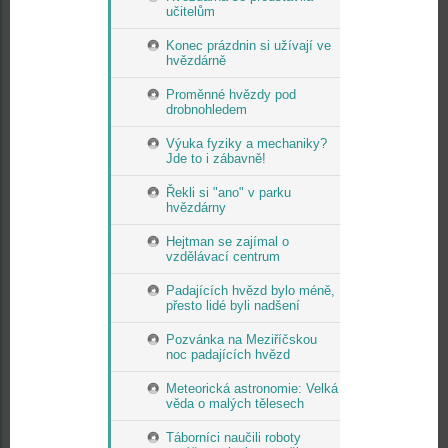
učitelům
Konec prázdnin si užívají ve
hvězdárně
Proměnné hvězdy pod
drobnohledem
Výuka fyziky a mechaniky?
Jde to i zábavně!
Řekli si "ano" v parku
hvězdárny
Hejtman se zajímal o
vzdělávací centrum
Padajících hvězd bylo méně,
přesto lidé byli nadšení
Pozvánka na Meziříčskou
noc padajících hvězd
Meteorická astronomie: Velká
věda o malých tělesech
Táborníci naučili roboty