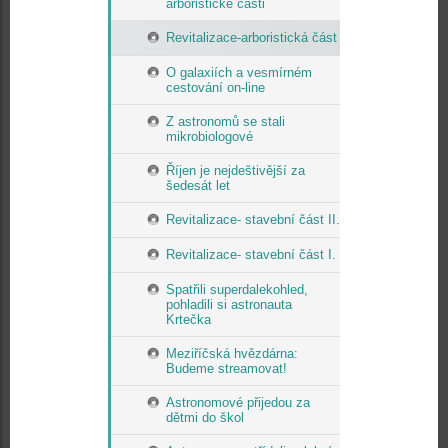
arboristické části
Revitalizace-arboristická část
O galaxiích a vesmírném
cestování on-line
Z astronomů se stali
mikrobiologové
Říjen je nejdeštivější za
šedesát let
Revitalizace- stavební část II.
Revitalizace- stavební část I.
Spatřili superdalekohled,
pohladili si astronauta
Krtečka
Meziříčská hvězdárna:
Budeme streamovat!
Astronomové přijedou za
dětmi do škol