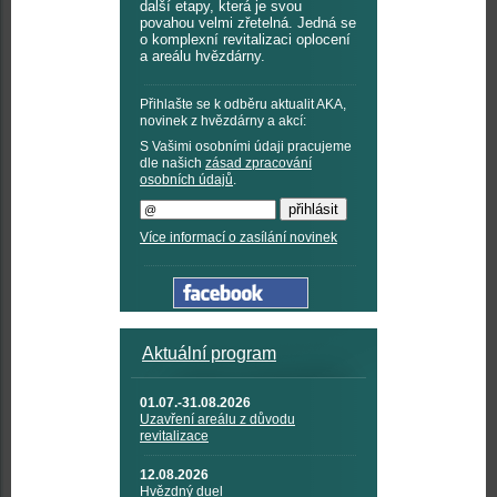
další etapy, která je svou
povahou velmi zřetelná. Jedná se
o komplexní revitalizaci oplocení
a areálu hvězdárny.
Přihlašte se k odběru aktualit AKA,
novinek z hvězdárny a akcí:
S Vašimi osobními údaji pracujeme
dle našich
zásad zpracování
osobních údajů
.
Více informací o zasílání novinek
Aktuální program
01.07.-31.08.2026
Uzavření areálu z důvodu
revitalizace
12.08.2026
Hvězdný duel