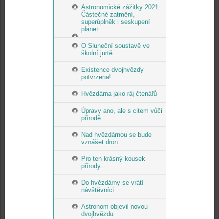
Astronomické zážitky 2021:
Částečné zatmění,
superúplněk i seskupení
planet
O Sluneční soustavě ve
školní jurtě
Existence dvojhvězdy
potvrzena!
Hvězdárna jako ráj čtenářů
Úpravy ano, ale s citem vůči
přírodě
Nad hvězdárnou se bude
vznášet dron
Pro ten krásný kousek
přírody...
Do hvězdárny se vrátí
návštěvníci
Astronom objevil novou
dvojhvězdu