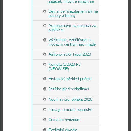
zatáčet, mluvit a mračit se
Děti si ve hvězdárně hrály na
planety a fotony
Astronomové na cestách za
publikem
Výzkumné, vzdělávací a
inovační centrum pro mladé
Astronomický tábor 2020
Kometa C/2020 F3
(NEOWISE)
Historický přehled počasí
Jezírko před revitalizací
Noční svítící oblaka 2020
I tma je přírodní bohatství
Cesta ke hvězdám
Fyzikální divadlo