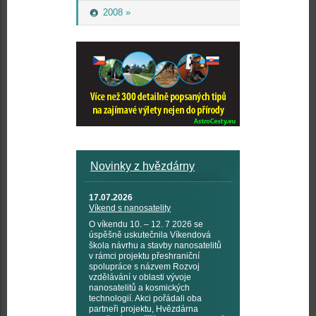
2008 »
Novinky z hvězdárny
17.07.2026
Víkend s nanosatelity
O víkendu 10. – 12. 7 2026 se
úspěšně uskutečnila Víkendová
škola návrhu a stavby nanosatelitů
v rámci projektu přeshraniční
spolupráce s názvem Rozvoj
vzdělávání v oblasti vývoje
nanosatelitů a kosmických
technologií. Akci pořádali oba
partneři projektu, Hvězdárna