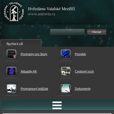
Hvězdárna Valašské Meziříčí
www.astrovm.cz
Programy pro školy
Projekty
Aktuality AK
Cestovní ruch
Programový letáček
Dokumenty