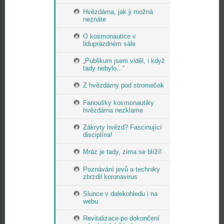
Hvězdárna, jak ji možná
neznáte
O kosmonautice v
liduprázdném sále
„Publikum jsem viděl, i když
tady nebylo...“
Z hvězdárny pod stromeček
Fanoušky kosmonautiky
hvězdárna nezklame
Zákryty hvězd? Fascinující
disciplína!
Mráz je tady, zima se blíží!
Poznávání jevů a techniky
zbrzdil koronavirus
Slunce v dalekohledu i na
webu
Revitalizace-po dokončení