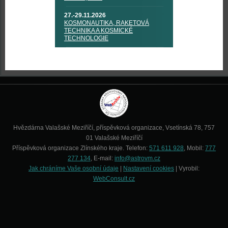
27.-29.11.2026
KOSMONAUTIKA, RAKETOVÁ
TECHNIKA A KOSMICKÉ
TECHNOLOGIE
Hvězdárna Valašské Meziříčí, příspěvková organizace, Vsetínská 78, 757
01 Valašské Meziříčí
Příspěvková organizace Zlínského kraje. Telefon:
571 611 928
, Mobil:
777
277 134
, E-mail:
info@astrovm.cz
Jak chráníme Vaše osobní údaje
|
Nastavení cookies
| Vyrobil:
WebConsult.cz