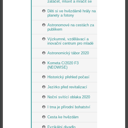
zatáčet, mluvit a mračit se
Děti si ve hvězdárně hrály na
planety a fotony
Astronomové na cestách za
publikem
Výzkumné, vzdělávací a
inovační centrum pro mladé
Astronomický tábor 2020
Kometa C/2020 F3
(NEOWISE)
Historický přehled počasí
Jezírko před revitalizací
Noční svítící oblaka 2020
I tma je přírodní bohatství
Cesta ke hvězdám
Fyzikální divadlo