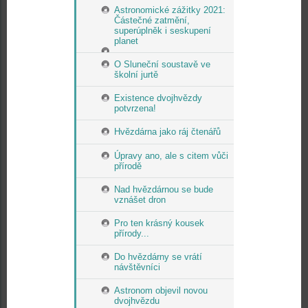
Astronomické zážitky 2021:
Částečné zatmění,
superúplněk i seskupení
planet
O Sluneční soustavě ve
školní jurtě
Existence dvojhvězdy
potvrzena!
Hvězdárna jako ráj čtenářů
Úpravy ano, ale s citem vůči
přírodě
Nad hvězdárnou se bude
vznášet dron
Pro ten krásný kousek
přírody...
Do hvězdárny se vrátí
návštěvníci
Astronom objevil novou
dvojhvězdu