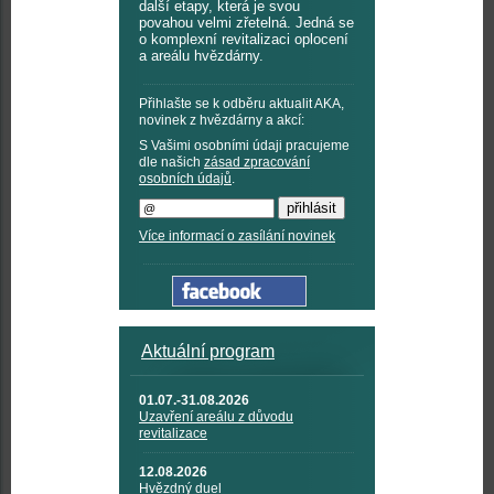
další etapy, která je svou
povahou velmi zřetelná. Jedná se
o komplexní revitalizaci oplocení
a areálu hvězdárny.
Přihlašte se k odběru aktualit AKA,
novinek z hvězdárny a akcí:
S Vašimi osobními údaji pracujeme
dle našich
zásad zpracování
osobních údajů
.
Více informací o zasílání novinek
Aktuální program
01.07.-31.08.2026
Uzavření areálu z důvodu
revitalizace
12.08.2026
Hvězdný duel