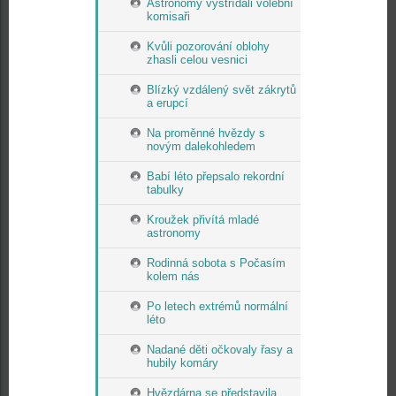
Astronomy vystřídali volební
komisaři
Kvůli pozorování oblohy
zhasli celou vesnici
Blízký vzdálený svět zákrytů
a erupcí
Na proměnné hvězdy s
novým dalekohledem
Babí léto přepsalo rekordní
tabulky
Kroužek přivítá mladé
astronomy
Rodinná sobota s Počasím
kolem nás
Po letech extrémů normální
léto
Nadané děti očkovaly řasy a
hubily komáry
Hvězdárna se představila