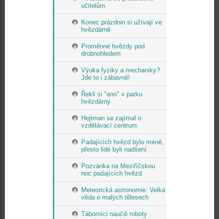
učitelům
Konec prázdnin si užívají ve
hvězdárně
Proměnné hvězdy pod
drobnohledem
Výuka fyziky a mechaniky?
Jde to i zábavně!
Řekli si "ano" v parku
hvězdárny
Hejtman se zajímal o
vzdělávací centrum
Padajících hvězd bylo méně,
přesto lidé byli nadšení
Pozvánka na Meziříčskou
noc padajících hvězd
Meteorická astronomie: Velká
věda o malých tělesech
Táborníci naučili roboty