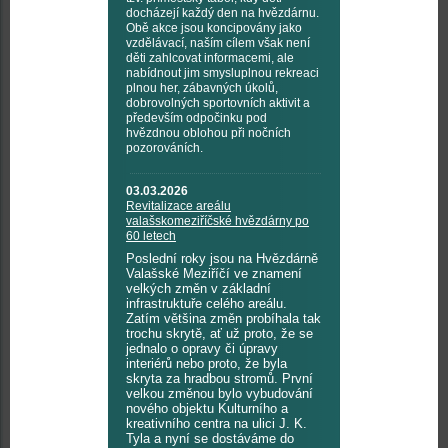
docházejí každý den na hvězdárnu.
Obě akce jsou koncipovány jako
vzdělávací, naším cílem však není
děti zahlcovat informacemi, ale
nabídnout jim smysluplnou rekreaci
plnou her, zábavných úkolů,
dobrovolných sportovních aktivit a
především odpočinku pod
hvězdnou oblohou při nočních
pozorováních.
03.03.2026
Revitalizace areálu
valašskomeziříčské hvězdárny po
60 letech
Poslední roky jsou na Hvězdárně
Valašské Meziříčí ve znamení
velkých změn v základní
infrastruktuře celého areálu.
Zatím většina změn probíhala tak
trochu skrytě, ať už proto, že se
jednalo o opravy či úpravy
interiérů nebo proto, že byla
skryta za hradbou stromů. První
velkou změnou bylo vybudování
nového objektu Kulturního a
kreativního centra na ulici J. K.
Tyla a nyní se dostáváme do