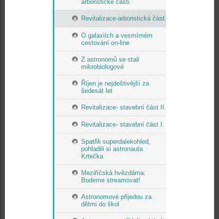
arboristické části
Revitalizace-arboristická část
O galaxiích a vesmírném
cestování on-line
Z astronomů se stali
mikrobiologové
Říjen je nejdeštivější za
šedesát let
Revitalizace- stavební část II.
Revitalizace- stavební část I.
Spatřili superdalekohled,
pohladili si astronauta
Krtečka
Meziříčská hvězdárna:
Budeme streamovat!
Astronomové přijedou za
dětmi do škol