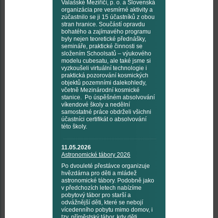
Valašské Meziříčí, p. o. a Slovenská
organizácia pre vesmírné aktivity a
zúčastnilo se ji 15 účastníků z obou
stran hranice. Součástí opravdu
bohatého a zajímavého programu
byly nejen teoretické přednášky,
semináře, praktické činnosti se
složením Schoolsatů – výukového
modelu cubesatu, ale také jsme si
vyzkoušeli virtuální technologie i
praktická pozorování kosmických
objektů pozemními dalekohledy,
včetně Mezinárodní kosmické
stanice. Po úspěšném absolvování
víkendové školy a nedělní
samostatné práce obdrželi všichni
účastníci certifikát o absolvování
této školy.
11.05.2026
Astronomické tábory 2026
Po dvouleté přestávce organizuje
hvězdárna pro děti a mládež
astronomické tábory. Podobně jako
v předchozích letech nabízíme
pobytový tábor pro starší a
odvážnější děti, které se nebojí
vícedenního pobytu mimo domov, i
tzv. příměstský tábor, kdy děti