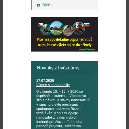
2008 »
Novinky z hvězdárny
17.07.2026
Víkend s nanosatelity
O víkendu 10. – 12. 7 2026 se
úspěšně uskutečnila Víkendová
škola návrhu a stavby nanosatelitů
v rámci projektu přeshraniční
spolupráce s názvem Rozvoj
vzdělávání v oblasti vývoje
nanosatelitů a kosmických
technologií. Akci pořádali oba
partneři projektu, Hvězdárna