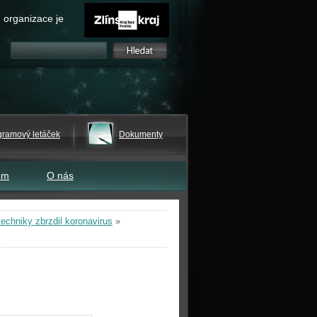
 organizace je
gramový letáček
Dokumenty
em
O nás
echniky zbrzdil koronavirus
»