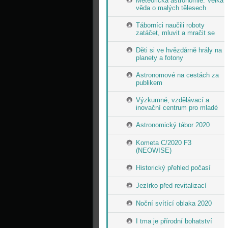
Meteorická astronomie: Velká
věda o malých tělesech
Táborníci naučili roboty
zatáčet, mluvit a mračit se
Děti si ve hvězdárně hrály na
planety a fotony
Astronomové na cestách za
publikem
Výzkumné, vzdělávací a
inovační centrum pro mladé
Astronomický tábor 2020
Kometa C/2020 F3
(NEOWISE)
Historický přehled počasí
Jezírko před revitalizací
Noční svítící oblaka 2020
I tma je přírodní bohatství