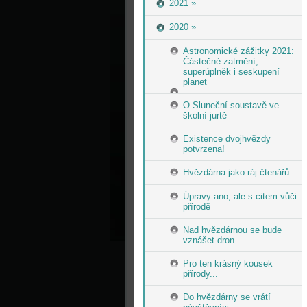
2021 »
2020 »
Astronomické zážitky 2021:
Částečné zatmění,
superúplněk i seskupení
planet
O Sluneční soustavě ve
školní jurtě
Existence dvojhvězdy
potvrzena!
Hvězdárna jako ráj čtenářů
Úpravy ano, ale s citem vůči
přírodě
Nad hvězdárnou se bude
vznášet dron
Pro ten krásný kousek
přírody...
Do hvězdárny se vrátí