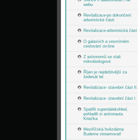
webu
Revitalizace-po dokončení
arboristické části
Revitalizace-arboristická část
O galaxiích a vesmírném
cestování on-line
Z astronomů se stali
mikrobiologové
Říjen je nejdeštivější za
šedesát let
Revitalizace- stavební část II.
Revitalizace- stavební část I.
Spatřili superdalekohled,
pohladili si astronauta
Krtečka
Meziříčská hvězdárna:
Budeme streamovat!