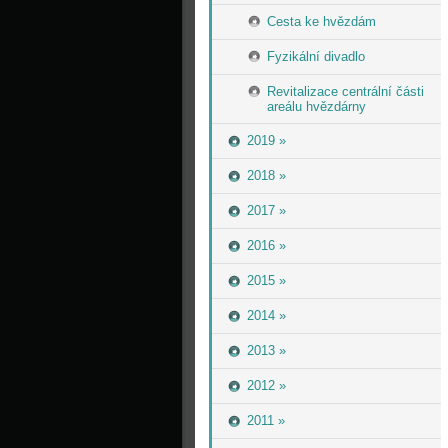
Cesta ke hvězdám
Fyzikální divadlo
Revitalizace centrální části
areálu hvězdárny
2019 »
2018 »
2017 »
2016 »
2015 »
2014 »
2013 »
2012 »
2011 »