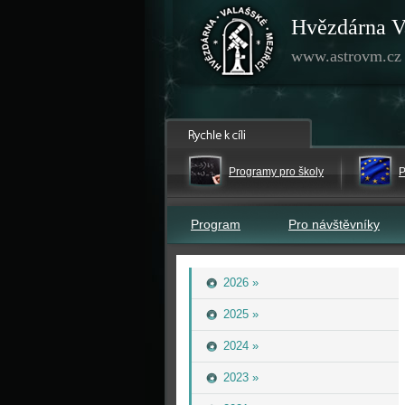
Hvězdárna V
www.astrovm.cz
Programy pro školy
P
Program
Pro návštěvníky
2026 »
2025 »
2024 »
2023 »