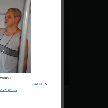
avirus 4
Zvětšit
sledující »»