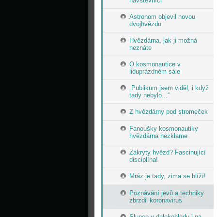
návštěvníci
Astronom objevil novou
dvojhvězdu
Hvězdárna, jak ji možná
neznáte
O kosmonautice v
liduprázdném sále
„Publikum jsem viděl, i když
tady nebylo...“
Z hvězdárny pod stromeček
Fanoušky kosmonautiky
hvězdárna nezklame
Zákryty hvězd? Fascinující
disciplína!
Mráz je tady, zima se blíží!
Poznávání jevů a techniky
zbrzdil koronavirus
Slunce v dalekohledu i na