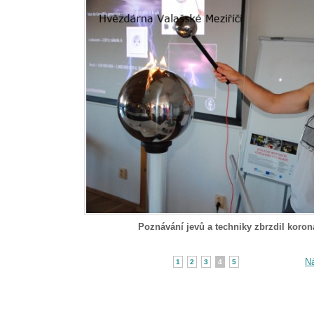
Poznávání jevů a techniky zbrzdil koron
Ná
1
2
3
4
5