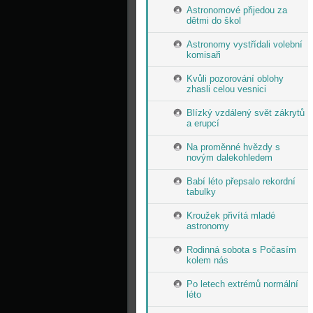
Astronomové přijedou za
dětmi do škol
Astronomy vystřídali volební
komisaři
Kvůli pozorování oblohy
zhasli celou vesnici
Blízký vzdálený svět zákrytů
a erupcí
Na proměnné hvězdy s
novým dalekohledem
Babí léto přepsalo rekordní
tabulky
Kroužek přivítá mladé
astronomy
Rodinná sobota s Počasím
kolem nás
Po letech extrémů normální
léto