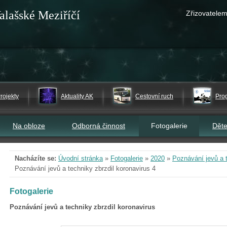
alašské Meziříčí
Zřizovatelem
rojekty
Aktuality AK
Cestovní ruch
Pro
Na obloze
Odborná činnost
Fotogalerie
Dět
Nacházíte se:
Úvodní stránka
»
Fotogalerie
»
2020
»
Poznávání jevů a t
Poznávání jevů a techniky zbrzdil koronavirus 4
Fotogalerie
Poznávání jevů a techniky zbrzdil koronavirus