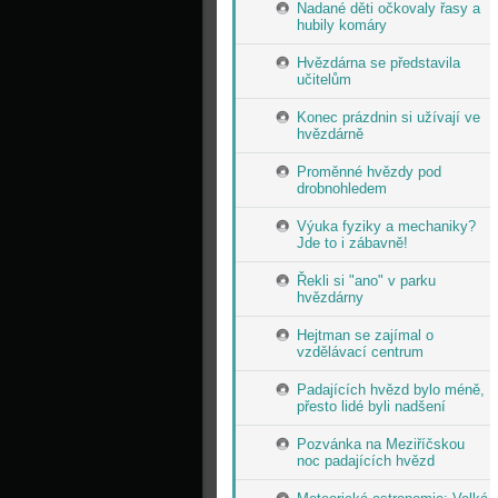
Nadané děti očkovaly řasy a
hubily komáry
Hvězdárna se představila
učitelům
Konec prázdnin si užívají ve
hvězdárně
Proměnné hvězdy pod
drobnohledem
Výuka fyziky a mechaniky?
Jde to i zábavně!
Řekli si "ano" v parku
hvězdárny
Hejtman se zajímal o
vzdělávací centrum
Padajících hvězd bylo méně,
přesto lidé byli nadšení
Pozvánka na Meziříčskou
noc padajících hvězd