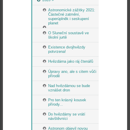
Astronomické zážitky 2021:
Částečné zatmění,
superúplněk i seskupení
planet
O Sluneční soustavě ve
školní jurtě
Existence dvojhvězdy
potvrzena!
Hvězdárna jako ráj čtenářů
Úpravy ano, ale s citem vůči
přírodě
Nad hvězdárnou se bude
vznášet dron
Pro ten krásný kousek
přírody...
Do hvězdárny se vrátí
návštěvníci
Astronom objevil novou