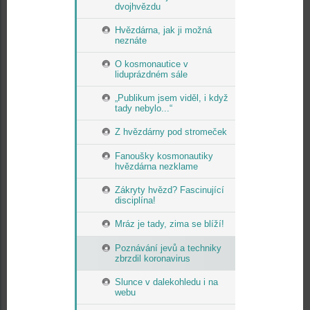
dvojhvězdu
Hvězdárna, jak ji možná
neznáte
O kosmonautice v
liduprázdném sále
„Publikum jsem viděl, i když
tady nebylo...“
Z hvězdárny pod stromeček
Fanoušky kosmonautiky
hvězdárna nezklame
Zákryty hvězd? Fascinující
disciplína!
Mráz je tady, zima se blíží!
Poznávání jevů a techniky
zbrzdil koronavirus
Slunce v dalekohledu i na
webu