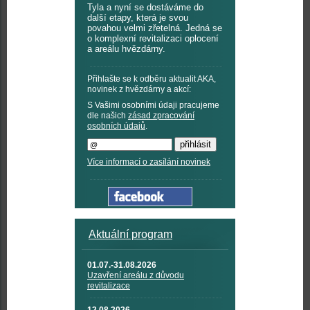
Tyla a nyní se dostáváme do
další etapy, která je svou
povahou velmi zřetelná. Jedná se
o komplexní revitalizaci oplocení
a areálu hvězdárny.
Přihlašte se k odběru aktualit AKA,
novinek z hvězdárny a akcí:
S Vašimi osobními údaji pracujeme
dle našich
zásad zpracování
osobních údajů
.
Více informací o zasílání novinek
Aktuální program
01.07.-31.08.2026
Uzavření areálu z důvodu
revitalizace