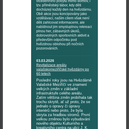
vícedenního pobytu mimo domov, i
tzv. příměstský tábor, kdy děti
docházejí každý den na hvězdárnu.
Obě akce jsou koncipovány jako
vzdělávací, naším cílem však není
děti zahlcovat informacemi, ale
nabídnout jim smysluplnou rekreaci
plnou her, zábavných úkolů,
dobrovolných sportovních aktivit a
především odpočinku pod
hvězdnou oblohou při nočních
pozorováních.
03.03.2026
Revitalizace areálu
valašskomeziříčské hvězdárny po
60 letech
Poslední roky jsou na Hvězdárně
Valašské Meziříčí ve znamení
velkých změn v základní
infrastruktuře celého areálu.
Zatím většina změn probíhala tak
trochu skrytě, ať už proto, že se
jednalo o opravy či úpravy
interiérů nebo proto, že byla
skryta za hradbou stromů. První
velkou změnou bylo vybudování
nového objektu Kulturního a
kreativního centra na ulici J. K.