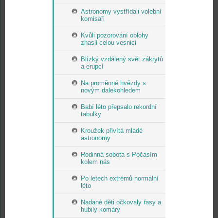
Astronomy vystřídali volební
komisaři
Kvůli pozorování oblohy
zhasli celou vesnici
Blízký vzdálený svět zákrytů
a erupcí
Na proměnné hvězdy s
novým dalekohledem
Babí léto přepsalo rekordní
tabulky
Kroužek přivítá mladé
astronomy
Rodinná sobota s Počasím
kolem nás
Po letech extrémů normální
léto
Nadané děti očkovaly řasy a
hubily komáry