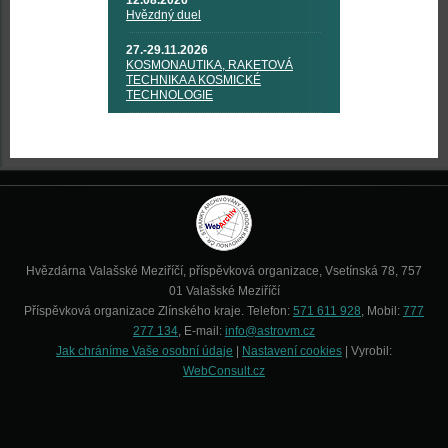
12.08.2026
Hvězdný duel
27.-29.11.2026
KOSMONAUTIKA, RAKETOVÁ
TECHNIKA A KOSMICKÉ
TECHNOLOGIE
Hvězdárna Valašské Meziříčí, příspěvková organizace, Vsetínská 78, 757
01 Valašské Meziříčí
Příspěvková organizace Zlínského kraje. Telefon:
571 611 928
, Mobil:
777
277 134
, E-mail:
info@astrovm.cz
Jak chráníme Vaše osobní údaje
|
Nastavení cookies
| Vyrobil:
WebConsult.cz