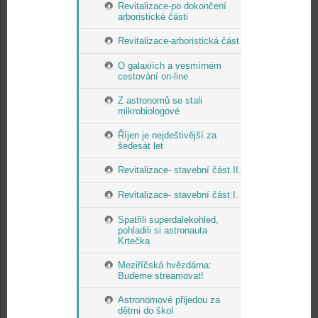
Revitalizace-po dokončení
arboristické části
Revitalizace-arboristická část
O galaxiích a vesmírném
cestování on-line
Z astronomů se stali
mikrobiologové
Říjen je nejdeštivější za
šedesát let
Revitalizace- stavební část II.
Revitalizace- stavební část I.
Spatřili superdalekohled,
pohladili si astronauta
Krtečka
Meziříčská hvězdárna:
Budeme streamovat!
Astronomové přijedou za
dětmi do škol