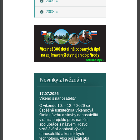
2009 »
2008 »
Novinky z hvězdárny
17.07.2026
Víkend s nanosatelity
O víkendu 10. – 12. 7 2026 se
úspěšně uskutečnila Víkendová
škola návrhu a stavby nanosatelitů
v rámci projektu přeshraniční
spolupráce s názvem Rozvoj
vzdělávání v oblasti vývoje
nanosatelitů a kosmických
technologií. Akci pořádali oba