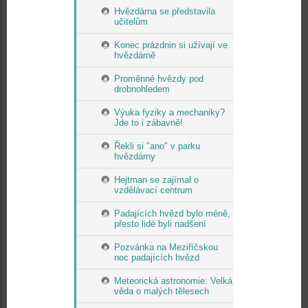
Hvězdárna se představila
učitelům
Konec prázdnin si užívají ve
hvězdárně
Proměnné hvězdy pod
drobnohledem
Výuka fyziky a mechaniky?
Jde to i zábavně!
Řekli si "ano" v parku
hvězdárny
Hejtman se zajímal o
vzdělávací centrum
Padajících hvězd bylo méně,
přesto lidé byli nadšení
Pozvánka na Meziříčskou
noc padajících hvězd
Meteorická astronomie: Velká
věda o malých tělesech