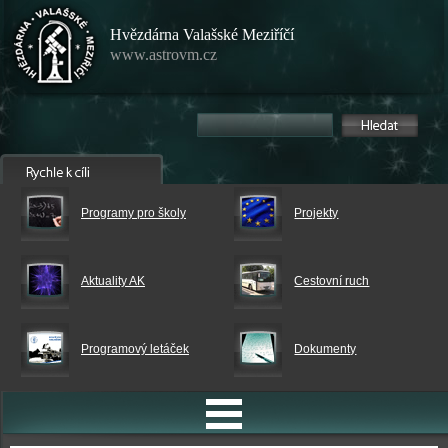
Hvězdárna Valašské Meziříčí
www.astrovm.cz
Programy pro školy
Projekty
Aktuality AK
Cestovní ruch
Programový letáček
Dokumenty