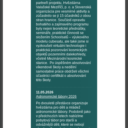
partneři projektu, Hvězdárna
Valašské Meziříčí, p. o. a Slovenská
organizácia pre vesmírné aktivity a
zúčastnilo se ji 15 účastníků z obou
stran hranice. Součástí opravdu
bohatého a zajímavého programu
byly nejen teoretické přednášky,
semináře, praktické činnosti se
složením Schoolsatů – výukového
modelu cubesatu, ale také jsme si
vyzkoušeli virtuální technologie i
praktická pozorování kosmických
objektů pozemními dalekohledy,
včetně Mezinárodní kosmické
stanice. Po úspěšném absolvování
víkendové školy a nedělní
samostatné práce obdrželi všichni
účastníci certifikát o absolvování
této školy.
11.05.2026
Astronomické tábory 2026
Po dvouleté přestávce organizuje
hvězdárna pro děti a mládež
astronomické tábory. Podobně jako
v předchozích letech nabízíme
pobytový tábor pro starší a
odvážnější děti, které se nebojí