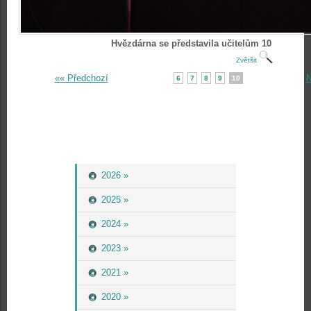
Hvězdárna se představila učitelům 10
Zvětšit
«« Předchozí
N
6
7
8
9
10
2026 »
2025 »
2024 »
2023 »
2021 »
2020 »