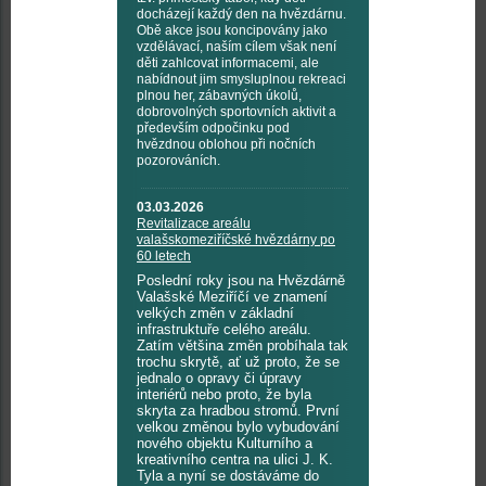
docházejí každý den na hvězdárnu.
Obě akce jsou koncipovány jako
vzdělávací, naším cílem však není
děti zahlcovat informacemi, ale
nabídnout jim smysluplnou rekreaci
plnou her, zábavných úkolů,
dobrovolných sportovních aktivit a
především odpočinku pod
hvězdnou oblohou při nočních
pozorováních.
03.03.2026
Revitalizace areálu
valašskomeziříčské hvězdárny po
60 letech
Poslední roky jsou na Hvězdárně
Valašské Meziříčí ve znamení
velkých změn v základní
infrastruktuře celého areálu.
Zatím většina změn probíhala tak
trochu skrytě, ať už proto, že se
jednalo o opravy či úpravy
interiérů nebo proto, že byla
skryta za hradbou stromů. První
velkou změnou bylo vybudování
nového objektu Kulturního a
kreativního centra na ulici J. K.
Tyla a nyní se dostáváme do