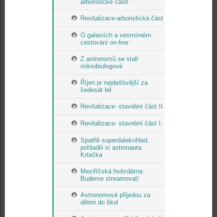
arboristické části
Revitalizace-arboristická část
O galaxiích a vesmírném
cestování on-line
Z astronomů se stali
mikrobiologové
Říjen je nejdeštivější za
šedesát let
Revitalizace- stavební část II.
Revitalizace- stavební část I.
Spatřili superdalekohled,
pohladili si astronauta
Krtečka
Meziříčská hvězdárna:
Budeme streamovat!
Astronomové přijedou za
dětmi do škol