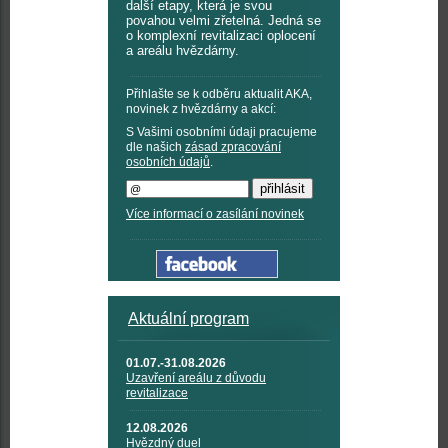
další etapy, která je svou
povahou velmi zřetelná. Jedná se
o komplexní revitalizaci oplocení
a areálu hvězdárny.
Přihlašte se k odběru aktualit AKA,
novinek z hvězdárny a akcí:
S Vašimi osobními údaji pracujeme
dle našich
zásad zpracování
osobních údajů
.
Více informací o zasílání novinek
Aktuální program
01.07.-31.08.2026
Uzavření areálu z důvodu
revitalizace
12.08.2026
Hvězdný duel