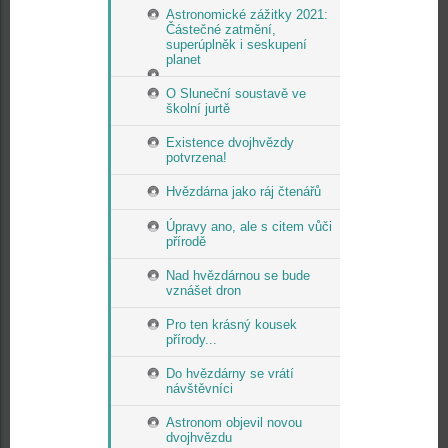
Astronomické zážitky 2021:
Částečné zatmění,
superúplněk i seskupení
planet
O Sluneční soustavě ve
školní jurtě
Existence dvojhvězdy
potvrzena!
Hvězdárna jako ráj čtenářů
Úpravy ano, ale s citem vůči
přírodě
Nad hvězdárnou se bude
vznášet dron
Pro ten krásný kousek
přírody...
Do hvězdárny se vrátí
návštěvníci
Astronom objevil novou
dvojhvězdu