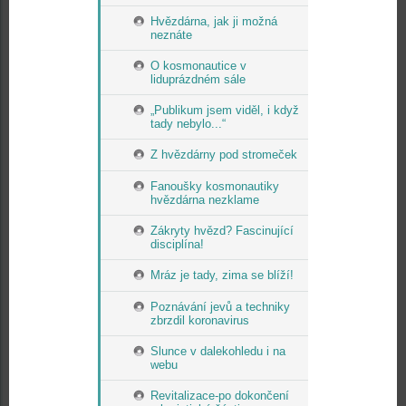
Hvězdárna, jak ji možná
neznáte
O kosmonautice v
liduprázdném sále
„Publikum jsem viděl, i když
tady nebylo...“
Z hvězdárny pod stromeček
Fanoušky kosmonautiky
hvězdárna nezklame
Zákryty hvězd? Fascinující
disciplína!
Mráz je tady, zima se blíží!
Poznávání jevů a techniky
zbrzdil koronavirus
Slunce v dalekohledu i na
webu
Revitalizace-po dokončení