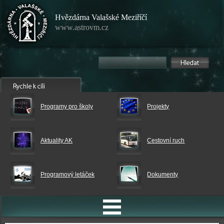
Hvězdárna Valašské Meziříčí
www.astrovm.cz
Programy pro školy
Projekty
Aktuality AK
Cestovní ruch
Programový letáček
Dokumenty