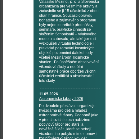
Valašské Meziříčí, p. o. a Slovenská
organizácia pre vesmírné aktivity a
zúčastnilo se ji 15 účastníků z obou
stran hranice. Součástí opravdu
bohatého a zajímavého programu
byly nejen teoretické přednášky,
semináře, praktické činnosti se
složením Schoolsatů – výukového
modelu cubesatu, ale také jsme si
vyzkoušeli virtuální technologie i
praktická pozorování kosmických
objektů pozemními dalekohledy,
včetně Mezinárodní kosmické
stanice. Po úspěšném absolvování
víkendové školy a nedělní
samostatné práce obdrželi všichni
účastníci certifikát o absolvování
této školy.
11.05.2026
Astronomické tábory 2026
Po dvouleté přestávce organizuje
hvězdárna pro děti a mládež
astronomické tábory. Podobně jako
v předchozích letech nabízíme
pobytový tábor pro starší a
odvážnější děti, které se nebojí
vícedenního pobytu mimo domov, i
tzv. příměstský tábor, kdy děti