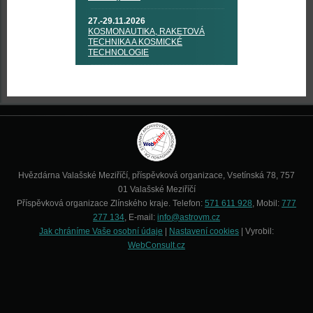
27.-29.11.2026
KOSMONAUTIKA, RAKETOVÁ
TECHNIKA A KOSMICKÉ
TECHNOLOGIE
Hvězdárna Valašské Meziříčí, příspěvková organizace, Vsetínská 78, 757
01 Valašské Meziříčí
Příspěvková organizace Zlínského kraje. Telefon:
571 611 928
, Mobil:
777
277 134
, E-mail:
info@astrovm.cz
Jak chráníme Vaše osobní údaje
|
Nastavení cookies
| Vyrobil:
WebConsult.cz