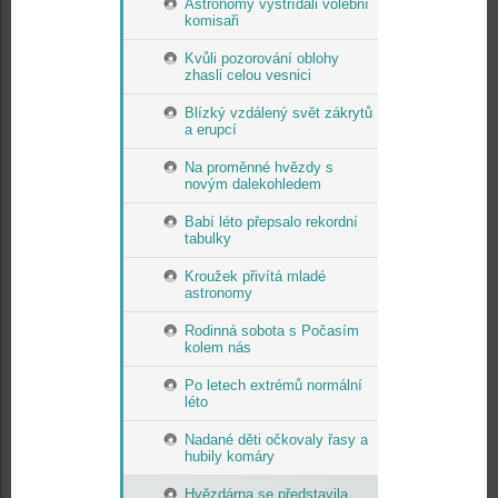
Astronomy vystřídali volební
komisaři
Kvůli pozorování oblohy
zhasli celou vesnici
Blízký vzdálený svět zákrytů
a erupcí
Na proměnné hvězdy s
novým dalekohledem
Babí léto přepsalo rekordní
tabulky
Kroužek přivítá mladé
astronomy
Rodinná sobota s Počasím
kolem nás
Po letech extrémů normální
léto
Nadané děti očkovaly řasy a
hubily komáry
Hvězdárna se představila