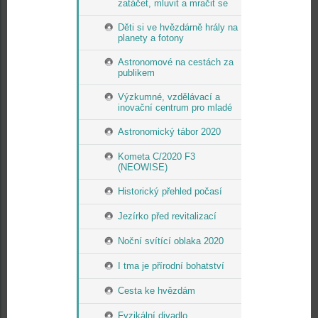
zatáčet, mluvit a mračit se
Děti si ve hvězdárně hrály na
planety a fotony
Astronomové na cestách za
publikem
Výzkumné, vzdělávací a
inovační centrum pro mladé
Astronomický tábor 2020
Kometa C/2020 F3
(NEOWISE)
Historický přehled počasí
Jezírko před revitalizací
Noční svítící oblaka 2020
I tma je přírodní bohatství
Cesta ke hvězdám
Fyzikální divadlo