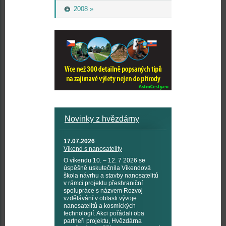
2008 »
Novinky z hvězdárny
17.07.2026
Víkend s nanosatelity
O víkendu 10. – 12. 7 2026 se
úspěšně uskutečnila Víkendová
škola návrhu a stavby nanosatelitů
v rámci projektu přeshraniční
spolupráce s názvem Rozvoj
vzdělávání v oblasti vývoje
nanosatelitů a kosmických
technologií. Akci pořádali oba
partneři projektu, Hvězdárna