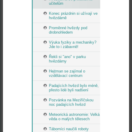
učitelům
Konec prázdnin si užívají ve
hvězdárně
Proměnné hvězdy pod
drobnohledem
Výuka fyziky a mechaniky?
Jde to i zábavně!
Řekli si "ano" v parku
hvězdárny
Hejtman se zajímal o
vzdělávací centrum
Padajících hvězd bylo méně,
přesto lidé byli nadšení
Pozvánka na Meziříčskou
noc padajících hvězd
Meteorická astronomie: Velká
věda o malých tělesech
Táborníci naučili roboty