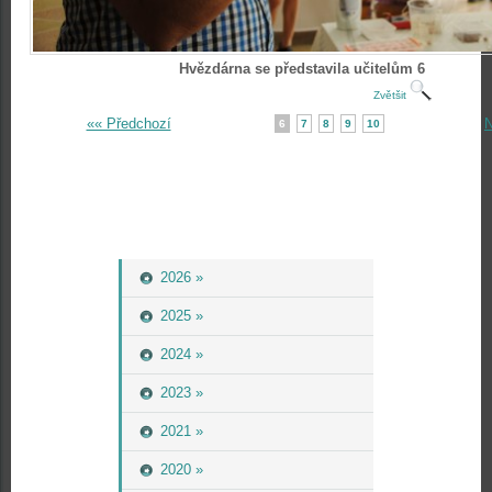
Hvězdárna se představila učitelům 6
Zvětšit
«« Předchozí
N
6
7
8
9
10
2026 »
2025 »
2024 »
2023 »
2021 »
2020 »