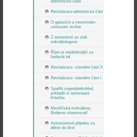
arboristické části
Revitalizace-arboristická část
O galaxiích a vesmírném
cestování on-line
Z astronomů se stali
mikrobiologové
Říjen je nejdeštivější za
šedesát let
Revitalizace- stavební část II.
Revitalizace- stavební část I.
Spatřili superdalekohled,
pohladili si astronauta
Krtečka
Meziříčská hvězdárna:
Budeme streamovat!
Astronomové přijedou za
dětmi do škol