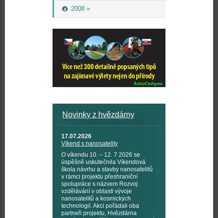
2008 »
Novinky z hvězdárny
17.07.2026
Víkend s nanosatelity
O víkendu 10. – 12. 7 2026 se
úspěšně uskutečnila Víkendová
škola návrhu a stavby nanosatelitů
v rámci projektu přeshraniční
spolupráce s názvem Rozvoj
vzdělávání v oblasti vývoje
nanosatelitů a kosmických
technologií. Akci pořádali oba
partneři projektu, Hvězdárna