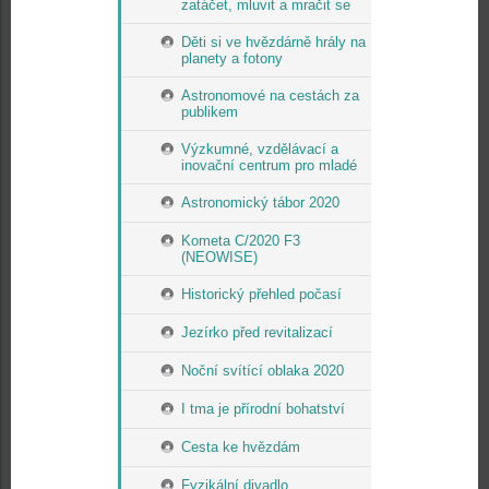
zatáčet, mluvit a mračit se
Děti si ve hvězdárně hrály na
planety a fotony
Astronomové na cestách za
publikem
Výzkumné, vzdělávací a
inovační centrum pro mladé
Astronomický tábor 2020
Kometa C/2020 F3
(NEOWISE)
Historický přehled počasí
Jezírko před revitalizací
Noční svítící oblaka 2020
I tma je přírodní bohatství
Cesta ke hvězdám
Fyzikální divadlo