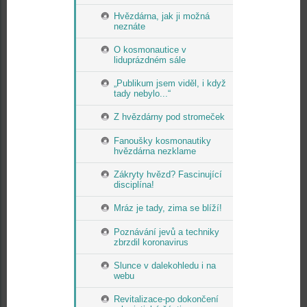
Hvězdárna, jak ji možná
neznáte
O kosmonautice v
liduprázdném sále
„Publikum jsem viděl, i když
tady nebylo...“
Z hvězdárny pod stromeček
Fanoušky kosmonautiky
hvězdárna nezklame
Zákryty hvězd? Fascinující
disciplína!
Mráz je tady, zima se blíží!
Poznávání jevů a techniky
zbrzdil koronavirus
Slunce v dalekohledu i na
webu
Revitalizace-po dokončení