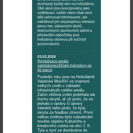
docházejí každý den na hvězdárnu.
Obě akce jsou koncipovány jako
vzdělávací, naším cílem však není
děti zahlcovat informacemi, ale
nabídnout jim smysluplnou rekreaci
plnou her, zábavných úkolů,
dobrovolných sportovních aktivit a
především odpočinku pod
hvězdnou oblohou při nočních
pozorováních.
03.03.2026
Revitalizace areálu
valašskomeziříčské hvězdárny po
60 letech
Poslední roky jsou na Hvězdárně
Valašské Meziříčí ve znamení
velkých změn v základní
infrastruktuře celého areálu.
Zatím většina změn probíhala tak
trochu skrytě, ať už proto, že se
jednalo o opravy či úpravy
interiérů nebo proto, že byla
skryta za hradbou stromů. První
velkou změnou bylo vybudování
nového objektu Kulturního a
kreativního centra na ulici J. K.
Tyla a nyní se dostáváme do