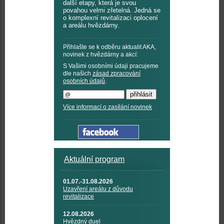
další etapy, která je svou
povahou velmi zřetelná. Jedná se
o komplexní revitalizaci oplocení
a areálu hvězdárny.
Přihlašte se k odběru aktualit AKA,
novinek z hvězdárny a akcí:
S Vašimi osobními údaji pracujeme
dle našich
zásad zpracování
osobních údajů
.
Více informací o zasílání novinek
Aktuální program
01.07.-31.08.2026
Uzavření areálu z důvodu
revitalizace
12.08.2026
Hvězdný duel