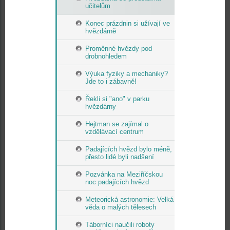
učitelům
Konec prázdnin si užívají ve
hvězdárně
Proměnné hvězdy pod
drobnohledem
Výuka fyziky a mechaniky?
Jde to i zábavně!
Řekli si "ano" v parku
hvězdárny
Hejtman se zajímal o
vzdělávací centrum
Padajících hvězd bylo méně,
přesto lidé byli nadšení
Pozvánka na Meziříčskou
noc padajících hvězd
Meteorická astronomie: Velká
věda o malých tělesech
Táborníci naučili roboty