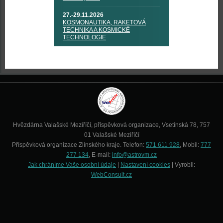
27.-29.11.2026
KOSMONAUTIKA, RAKETOVÁ
TECHNIKA A KOSMICKÉ
TECHNOLOGIE
Hvězdárna Valašské Meziříčí, příspěvková organizace, Vsetínská 78, 757
01 Valašské Meziříčí
Příspěvková organizace Zlínského kraje. Telefon:
571 611 928
, Mobil:
777
277 134
, E-mail:
info@astrovm.cz
Jak chráníme Vaše osobní údaje
|
Nastavení cookies
| Vyrobil:
WebConsult.cz