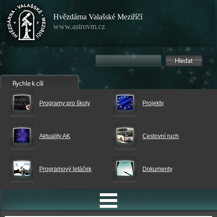
Hvězdárna Valašské Meziříčí
www.astrovm.cz
Programy pro školy
Projekty
Aktuality AK
Cestovní ruch
Programový letáček
Dokumenty