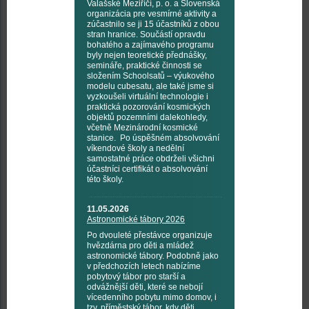
Valašské Meziříčí, p. o. a Slovenská
organizácia pre vesmírné aktivity a
zúčastnilo se ji 15 účastníků z obou
stran hranice. Součástí opravdu
bohatého a zajímavého programu
byly nejen teoretické přednášky,
semináře, praktické činnosti se
složením Schoolsatů – výukového
modelu cubesatu, ale také jsme si
vyzkoušeli virtuální technologie i
praktická pozorování kosmických
objektů pozemními dalekohledy,
včetně Mezinárodní kosmické
stanice. Po úspěšném absolvování
víkendové školy a nedělní
samostatné práce obdrželi všichni
účastníci certifikát o absolvování
této školy.
11.05.2026
Astronomické tábory 2026
Po dvouleté přestávce organizuje
hvězdárna pro děti a mládež
astronomické tábory. Podobně jako
v předchozích letech nabízíme
pobytový tábor pro starší a
odvážnější děti, které se nebojí
vícedenního pobytu mimo domov, i
tzv. příměstský tábor, kdy děti