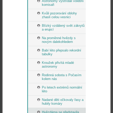
Astronomy vystřídali volební
komisaři
Kvůli pozorování oblohy
zhasli celou vesnici
Blízký vzdálený svět zákrytů
a erupcí
Na proměnné hvězdy s
novým dalekohledem
Babí léto přepsalo rekordní
tabulky
Kroužek přivítá mladé
astronomy
Rodinná sobota s Počasím
kolem nás
Po letech extrémů normální
léto
Nadané děti očkovaly řasy a
hubily komáry
Hvězdárna se představila