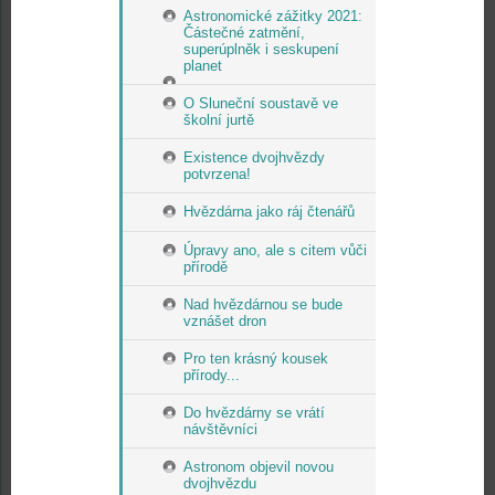
Astronomické zážitky 2021:
Částečné zatmění,
superúplněk i seskupení
planet
O Sluneční soustavě ve
školní jurtě
Existence dvojhvězdy
potvrzena!
Hvězdárna jako ráj čtenářů
Úpravy ano, ale s citem vůči
přírodě
Nad hvězdárnou se bude
vznášet dron
Pro ten krásný kousek
přírody...
Do hvězdárny se vrátí
návštěvníci
Astronom objevil novou
dvojhvězdu