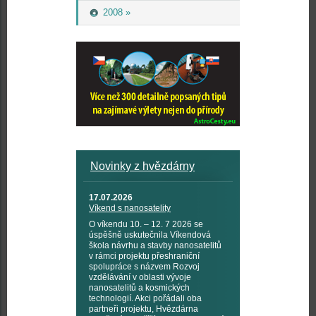
2008 »
Novinky z hvězdárny
17.07.2026
Víkend s nanosatelity
O víkendu 10. – 12. 7 2026 se
úspěšně uskutečnila Víkendová
škola návrhu a stavby nanosatelitů
v rámci projektu přeshraniční
spolupráce s názvem Rozvoj
vzdělávání v oblasti vývoje
nanosatelitů a kosmických
technologií. Akci pořádali oba
partneři projektu, Hvězdárna