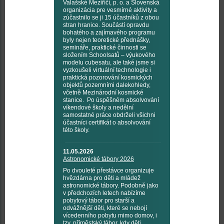
Valašské Meziříčí, p. o. a Slovenská
organizácia pre vesmírné aktivity a
zúčastnilo se ji 15 účastníků z obou
stran hranice. Součástí opravdu
bohatého a zajímavého programu
byly nejen teoretické přednášky,
semináře, praktické činnosti se
složením Schoolsatů – výukového
modelu cubesatu, ale také jsme si
vyzkoušeli virtuální technologie i
praktická pozorování kosmických
objektů pozemními dalekohledy,
včetně Mezinárodní kosmické
stanice. Po úspěšném absolvování
víkendové školy a nedělní
samostatné práce obdrželi všichni
účastníci certifikát o absolvování
této školy.
11.05.2026
Astronomické tábory 2026
Po dvouleté přestávce organizuje
hvězdárna pro děti a mládež
astronomické tábory. Podobně jako
v předchozích letech nabízíme
pobytový tábor pro starší a
odvážnější děti, které se nebojí
vícedenního pobytu mimo domov, i
tzv. příměstský tábor, kdy děti