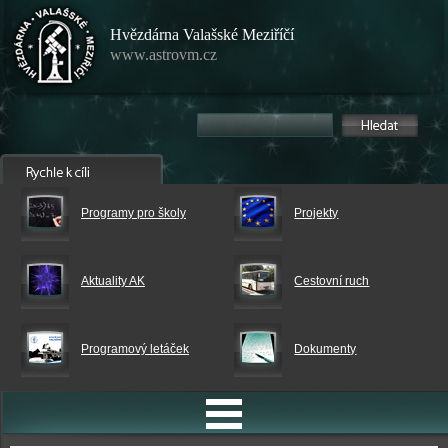
Hvězdárna Valašské Meziříčí
www.astrovm.cz
Programy pro školy
Projekty
Aktuality AK
Cestovní ruch
Programový letáček
Dokumenty