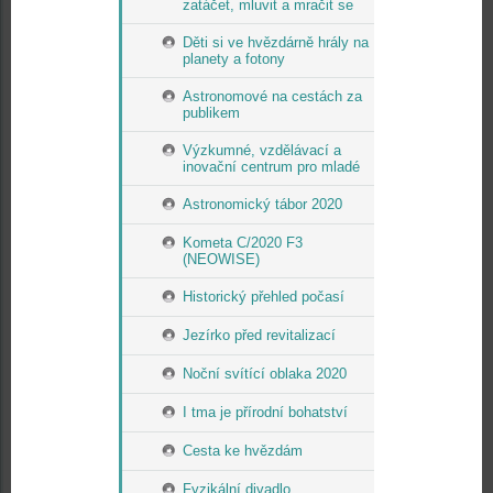
zatáčet, mluvit a mračit se
Děti si ve hvězdárně hrály na
planety a fotony
Astronomové na cestách za
publikem
Výzkumné, vzdělávací a
inovační centrum pro mladé
Astronomický tábor 2020
Kometa C/2020 F3
(NEOWISE)
Historický přehled počasí
Jezírko před revitalizací
Noční svítící oblaka 2020
I tma je přírodní bohatství
Cesta ke hvězdám
Fyzikální divadlo