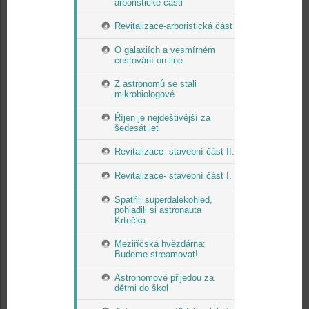
arboristické části
Revitalizace-arboristická část
O galaxiích a vesmírném
cestování on-line
Z astronomů se stali
mikrobiologové
Říjen je nejdeštivější za
šedesát let
Revitalizace- stavební část II.
Revitalizace- stavební část I.
Spatřili superdalekohled,
pohladili si astronauta
Krtečka
Meziříčská hvězdárna:
Budeme streamovat!
Astronomové přijedou za
dětmi do škol