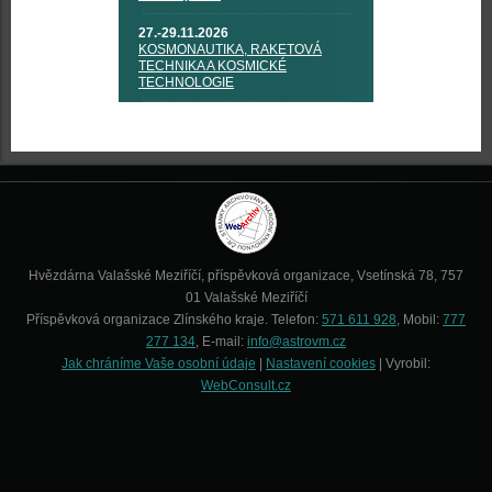
27.-29.11.2026
KOSMONAUTIKA, RAKETOVÁ
TECHNIKA A KOSMICKÉ
TECHNOLOGIE
Hvězdárna Valašské Meziříčí, příspěvková organizace, Vsetínská 78, 757
01 Valašské Meziříčí
Příspěvková organizace Zlínského kraje. Telefon:
571 611 928
, Mobil:
777
277 134
, E-mail:
info@astrovm.cz
Jak chráníme Vaše osobní údaje
|
Nastavení cookies
| Vyrobil:
WebConsult.cz