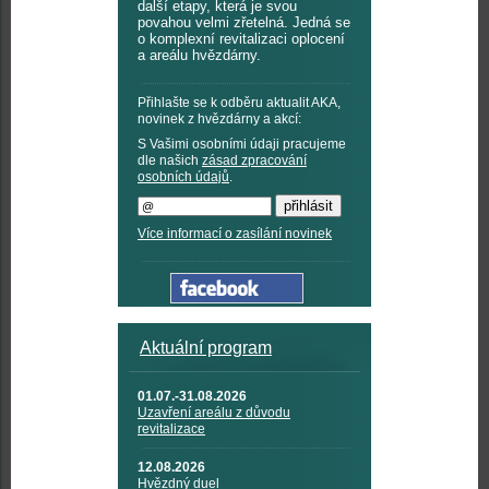
další etapy, která je svou
povahou velmi zřetelná. Jedná se
o komplexní revitalizaci oplocení
a areálu hvězdárny.
Přihlašte se k odběru aktualit AKA,
novinek z hvězdárny a akcí:
S Vašimi osobními údaji pracujeme
dle našich
zásad zpracování
osobních údajů
.
Více informací o zasílání novinek
Aktuální program
01.07.-31.08.2026
Uzavření areálu z důvodu
revitalizace
12.08.2026
Hvězdný duel