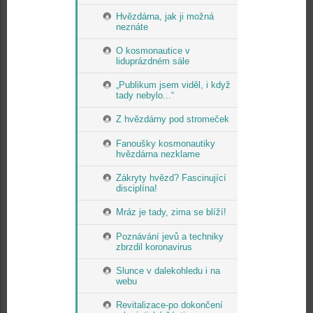
Hvězdárna, jak ji možná
neznáte
O kosmonautice v
liduprázdném sále
„Publikum jsem viděl, i když
tady nebylo...“
Z hvězdárny pod stromeček
Fanoušky kosmonautiky
hvězdárna nezklame
Zákryty hvězd? Fascinující
disciplína!
Mráz je tady, zima se blíží!
Poznávání jevů a techniky
zbrzdil koronavirus
Slunce v dalekohledu i na
webu
Revitalizace-po dokončení