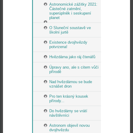
Astronomické zážitky 2021:
Částečné zatmění,
superúplněk i seskupení
planet
O Sluneční soustavě ve
školní jurtě
Existence dvojhvězdy
potvrzena!
Hvězdárna jako ráj čtenářů
Úpravy ano, ale s citem vůči
přírodě
Nad hvězdárnou se bude
vznášet dron
Pro ten krásný kousek
přírody...
Do hvězdárny se vrátí
návštěvníci
Astronom objevil novou
dvojhvězdu