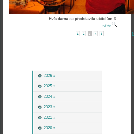
Hvězdárna se představila učitelům 3
Zvětšit
N
1
2
3
4
5
2026 »
2025 »
2024 »
2023 »
2021 »
2020 »