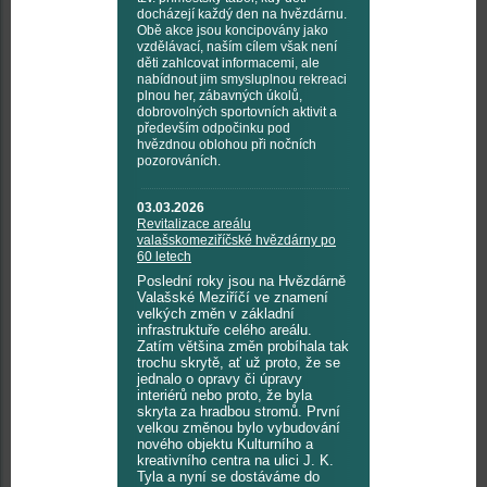
docházejí každý den na hvězdárnu.
Obě akce jsou koncipovány jako
vzdělávací, naším cílem však není
děti zahlcovat informacemi, ale
nabídnout jim smysluplnou rekreaci
plnou her, zábavných úkolů,
dobrovolných sportovních aktivit a
především odpočinku pod
hvězdnou oblohou při nočních
pozorováních.
03.03.2026
Revitalizace areálu
valašskomeziříčské hvězdárny po
60 letech
Poslední roky jsou na Hvězdárně
Valašské Meziříčí ve znamení
velkých změn v základní
infrastruktuře celého areálu.
Zatím většina změn probíhala tak
trochu skrytě, ať už proto, že se
jednalo o opravy či úpravy
interiérů nebo proto, že byla
skryta za hradbou stromů. První
velkou změnou bylo vybudování
nového objektu Kulturního a
kreativního centra na ulici J. K.
Tyla a nyní se dostáváme do