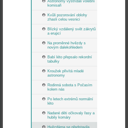
Astronomy vystřídali volební
komisaři
Kvůli pozorování oblohy
zhasli celou vesnici
Blízký vzdálený svět zákrytů
a erupcí
Na proměnné hvězdy s
novým dalekohledem
Babí léto přepsalo rekordní
tabulky
Kroužek přivítá mladé
astronomy
Rodinná sobota s Počasím
kolem nás
Po letech extrémů normální
léto
Nadané děti očkovaly řasy a
hubily komáry
Hvězdárna se představila