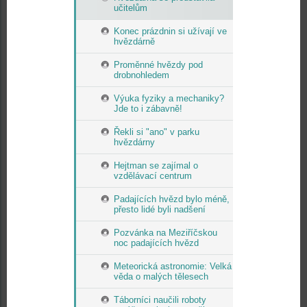
učitelům
Konec prázdnin si užívají ve
hvězdárně
Proměnné hvězdy pod
drobnohledem
Výuka fyziky a mechaniky?
Jde to i zábavně!
Řekli si "ano" v parku
hvězdárny
Hejtman se zajímal o
vzdělávací centrum
Padajících hvězd bylo méně,
přesto lidé byli nadšení
Pozvánka na Meziříčskou
noc padajících hvězd
Meteorická astronomie: Velká
věda o malých tělesech
Táborníci naučili roboty