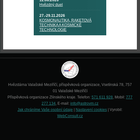
12.08.2026
Hvězdný duel
27.-29.11.2026
KOSMONAUTIKA, RAKETOVÁ
TECHNIKA A KOSMICKÉ
TECHNOLOGIE
Hvězdárna Valašské Meziříčí, příspěvková organizace, Vsetínská 78, 757
01 Valašské Meziříčí
Příspěvková organizace Zlínského kraje. Telefon:
571 611 928
, Mobil:
777
277 134
, E-mail:
info@astrovm.cz
Jak chráníme Vaše osobní údaje
|
Nastavení cookies
| Vyrobil:
WebConsult.cz