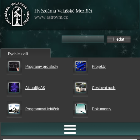
Hvězdárna Valašské Meziříčí
www.astrovm.cz
Programy pro školy
Projekty
Aktuality AK
Cestovní ruch
Programový letáček
Dokumenty