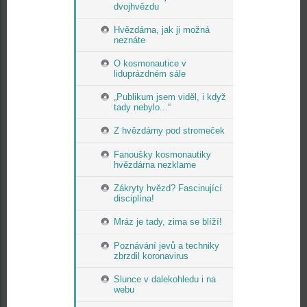
dvojhvězdu
Hvězdárna, jak ji možná
neznáte
O kosmonautice v
liduprázdném sále
„Publikum jsem viděl, i když
tady nebylo...“
Z hvězdárny pod stromeček
Fanoušky kosmonautiky
hvězdárna nezklame
Zákryty hvězd? Fascinující
disciplína!
Mráz je tady, zima se blíží!
Poznávání jevů a techniky
zbrzdil koronavirus
Slunce v dalekohledu i na
webu