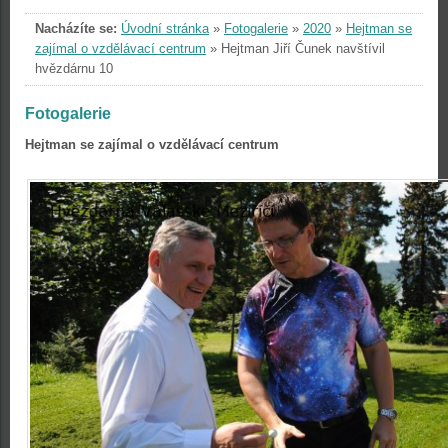
Nacházíte se:
Úvodní stránka
»
Fotogalerie
»
2020
»
Hejtman se
zajímal o vzdělávací centrum
»
Hejtman Jiří Čunek navštívil
hvězdárnu 10
Fotogalerie
Hejtman se zajímal o vzdělávací centrum