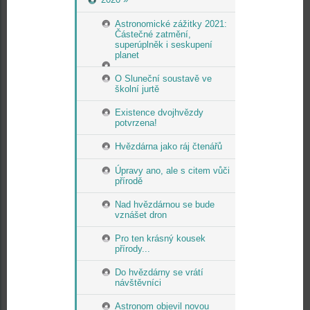
Astronomické zážitky 2021:
Částečné zatmění,
superúplněk i seskupení
planet
O Sluneční soustavě ve
školní jurtě
Existence dvojhvězdy
potvrzena!
Hvězdárna jako ráj čtenářů
Úpravy ano, ale s citem vůči
přírodě
Nad hvězdárnou se bude
vznášet dron
Pro ten krásný kousek
přírody...
Do hvězdárny se vrátí
návštěvníci
Astronom objevil novou