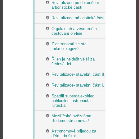
Revitalizace-po dokončení
arboristické části
Revitalizace-arboristická část
O galaxiích a vesmírném
cestování on-line
Z astronomů se stali
mikrobiologové
Říjen je nejdeštivější za
šedesát let
Revitalizace- stavební část II.
Revitalizace- stavební část I.
Spatřili superdalekohled,
pohladili si astronauta
Krtečka
Meziříčská hvězdárna:
Budeme streamovat!
Astronomové přijedou za
dětmi do škol