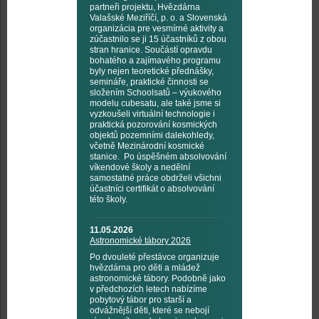
partneři projektu, Hvězdárna
Valašské Meziříčí, p. o. a Slovenská
organizácia pre vesmírné aktivity a
zúčastnilo se ji 15 účastníků z obou
stran hranice. Součástí opravdu
bohatého a zajímavého programu
byly nejen teoretické přednášky,
semináře, praktické činnosti se
složením Schoolsatů – výukového
modelu cubesatu, ale také jsme si
vyzkoušeli virtuální technologie i
praktická pozorování kosmických
objektů pozemními dalekohledy,
včetně Mezinárodní kosmické
stanice. Po úspěšném absolvování
víkendové školy a nedělní
samostatné práce obdrželi všichni
účastníci certifikát o absolvování
této školy.
11.05.2026
Astronomické tábory 2026
Po dvouleté přestávce organizuje
hvězdárna pro děti a mládež
astronomické tábory. Podobně jako
v předchozích letech nabízíme
pobytový tábor pro starší a
odvážnější děti, které se nebojí