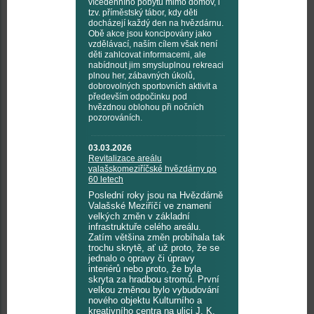
vícedenního pobytu mimo domov, i
tzv. příměstský tábor, kdy děti
docházejí každý den na hvězdárnu.
Obě akce jsou koncipovány jako
vzdělávací, naším cílem však není
děti zahlcovat informacemi, ale
nabídnout jim smysluplnou rekreaci
plnou her, zábavných úkolů,
dobrovolných sportovních aktivit a
především odpočinku pod
hvězdnou oblohou při nočních
pozorováních.
03.03.2026
Revitalizace areálu
valašskomeziříčské hvězdárny po
60 letech
Poslední roky jsou na Hvězdárně
Valašské Meziříčí ve znamení
velkých změn v základní
infrastruktuře celého areálu.
Zatím většina změn probíhala tak
trochu skrytě, ať už proto, že se
jednalo o opravy či úpravy
interiérů nebo proto, že byla
skryta za hradbou stromů. První
velkou změnou bylo vybudování
nového objektu Kulturního a
kreativního centra na ulici J. K.