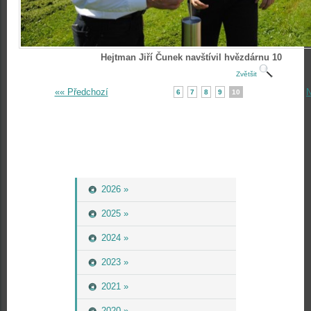
Hejtman Jiří Čunek navštívil hvězdárnu 10
Zvětšit
«« Předchozí
N
6
7
8
9
10
2026 »
2025 »
2024 »
2023 »
2021 »
2020 »