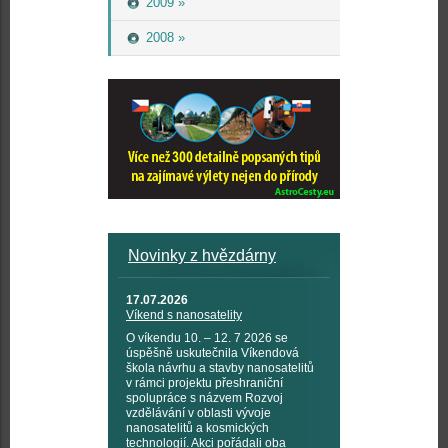
2009 »
2008 »
Novinky z hvězdárny
17.07.2026
Víkend s nanosatelity
O víkendu 10. – 12. 7 2026 se
úspěšně uskutečnila Víkendová
škola návrhu a stavby nanosatelitů
v rámci projektu přeshraniční
spolupráce s názvem Rozvoj
vzdělávání v oblasti vývoje
nanosatelitů a kosmických
technologií. Akci pořádali oba