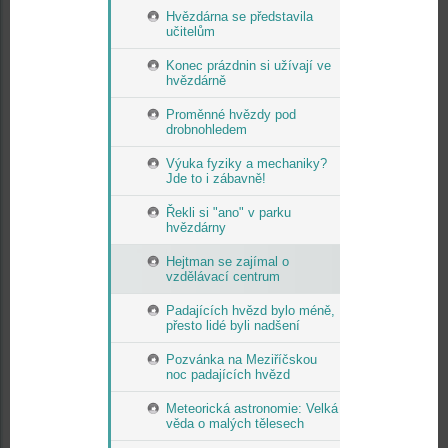
Hvězdárna se představila
učitelům
Konec prázdnin si užívají ve
hvězdárně
Proměnné hvězdy pod
drobnohledem
Výuka fyziky a mechaniky?
Jde to i zábavně!
Řekli si "ano" v parku
hvězdárny
Hejtman se zajímal o
vzdělávací centrum
Padajících hvězd bylo méně,
přesto lidé byli nadšení
Pozvánka na Meziříčskou
noc padajících hvězd
Meteorická astronomie: Velká
věda o malých tělesech