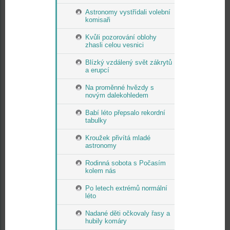
Astronomy vystřídali volební
komisaři
Kvůli pozorování oblohy
zhasli celou vesnici
Blízký vzdálený svět zákrytů
a erupcí
Na proměnné hvězdy s
novým dalekohledem
Babí léto přepsalo rekordní
tabulky
Kroužek přivítá mladé
astronomy
Rodinná sobota s Počasím
kolem nás
Po letech extrémů normální
léto
Nadané děti očkovaly řasy a
hubily komáry