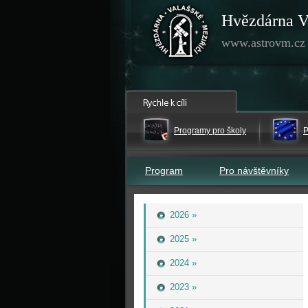
Hvězdárna V
www.astrovm.cz
Programy pro školy
P
Program
Pro návštěvníky
2026 »
2025 »
2024 »
2023 »