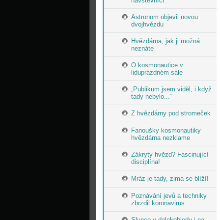
návštěvníci
Astronom objevil novou
dvojhvězdu
Hvězdárna, jak ji možná
neznáte
O kosmonautice v
liduprázdném sále
„Publikum jsem viděl, i když
tady nebylo...“
Z hvězdárny pod stromeček
Fanoušky kosmonautiky
hvězdárna nezklame
Zákryty hvězd? Fascinující
disciplína!
Mráz je tady, zima se blíží!
Poznávání jevů a techniky
zbrzdil koronavirus
Slunce v dalekohledu i na