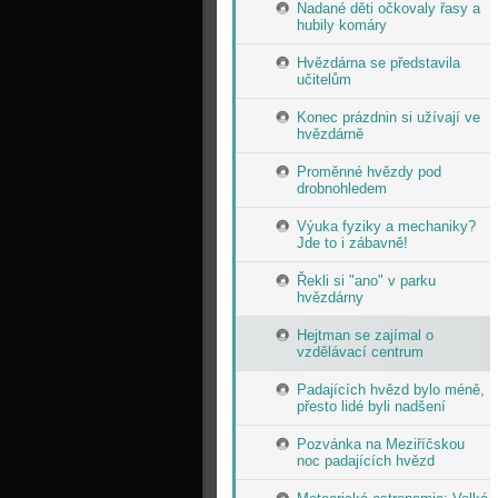
Nadané děti očkovaly řasy a
hubily komáry
Hvězdárna se představila
učitelům
Konec prázdnin si užívají ve
hvězdárně
Proměnné hvězdy pod
drobnohledem
Výuka fyziky a mechaniky?
Jde to i zábavně!
Řekli si "ano" v parku
hvězdárny
Hejtman se zajímal o
vzdělávací centrum
Padajících hvězd bylo méně,
přesto lidé byli nadšení
Pozvánka na Meziříčskou
noc padajících hvězd