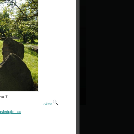
nu 7
Zvětšit
sledující »»