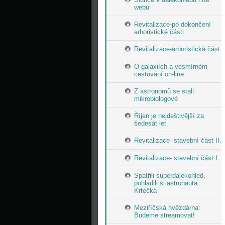
webu
Revitalizace-po dokončení
arboristické části
Revitalizace-arboristická část
O galaxiích a vesmírném
cestování on-line
Z astronomů se stali
mikrobiologové
Říjen je nejdeštivější za
šedesát let
Revitalizace- stavební část II.
Revitalizace- stavební část I.
Spatřili superdalekohled,
pohladili si astronauta
Krtečka
Meziříčská hvězdárna:
Budeme streamovat!