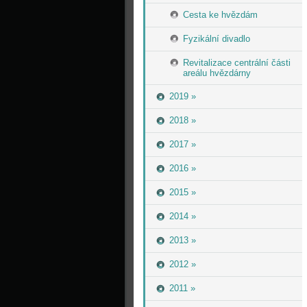
Cesta ke hvězdám
Fyzikální divadlo
Revitalizace centrální části
areálu hvězdárny
2019 »
2018 »
2017 »
2016 »
2015 »
2014 »
2013 »
2012 »
2011 »