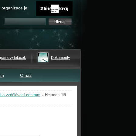
 organizace je
gramový letáček
Dokumenty
em
O nás
l o vzdělávací centrum
»
Hejtman Jiří