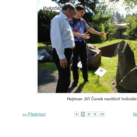
Hejtman Jiří Čunek navštívil hvězdár
«« Předchozí
Ná
6
7
8
9
10