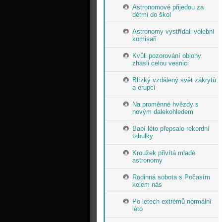
Astronomové přijedou za
dětmi do škol
Astronomy vystřídali volební
komisaři
Kvůli pozorování oblohy
zhasli celou vesnici
Blízký vzdálený svět zákrytů
a erupcí
Na proměnné hvězdy s
novým dalekohledem
Babí léto přepsalo rekordní
tabulky
Kroužek přivítá mladé
astronomy
Rodinná sobota s Počasím
kolem nás
Po letech extrémů normální
léto