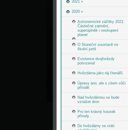
2021 »
2020 »
Astronomické zážitky 2021:
Částečné zatmění,
superúplněk i seskupení
planet
O Sluneční soustavě ve
školní jurtě
Existence dvojhvězdy
potvrzena!
Hvězdárna jako ráj čtenářů
Úpravy ano, ale s citem vůči
přírodě
Nad hvězdárnou se bude
vznášet dron
Pro ten krásný kousek
přírody...
Do hvězdárny se vrátí