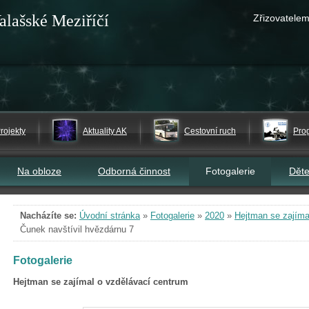
alašské Meziříčí
Zřizovatelem
rojekty
Aktuality AK
Cestovní ruch
Pro
Na obloze
Odborná činnost
Fotogalerie
Dět
Nacházíte se:
Úvodní stránka
»
Fotogalerie
»
2020
»
Hejtman se zajíma
Čunek navštívil hvězdárnu 7
Fotogalerie
Hejtman se zajímal o vzdělávací centrum