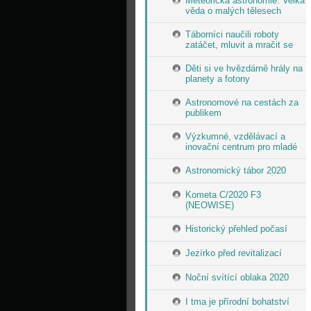
Meteorická astronomie: Velká
věda o malých tělesech
Táborníci naučili roboty
zatáčet, mluvit a mračit se
Děti si ve hvězdárně hrály na
planety a fotony
Astronomové na cestách za
publikem
Výzkumné, vzdělávací a
inovační centrum pro mladé
Astronomický tábor 2020
Kometa C/2020 F3
(NEOWISE)
Historický přehled počasí
Jezírko před revitalizací
Noční svítící oblaka 2020
I tma je přírodní bohatství