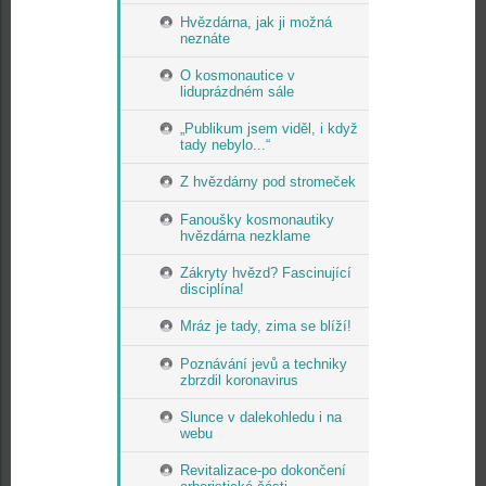
Hvězdárna, jak ji možná
neznáte
O kosmonautice v
liduprázdném sále
„Publikum jsem viděl, i když
tady nebylo...“
Z hvězdárny pod stromeček
Fanoušky kosmonautiky
hvězdárna nezklame
Zákryty hvězd? Fascinující
disciplína!
Mráz je tady, zima se blíží!
Poznávání jevů a techniky
zbrzdil koronavirus
Slunce v dalekohledu i na
webu
Revitalizace-po dokončení