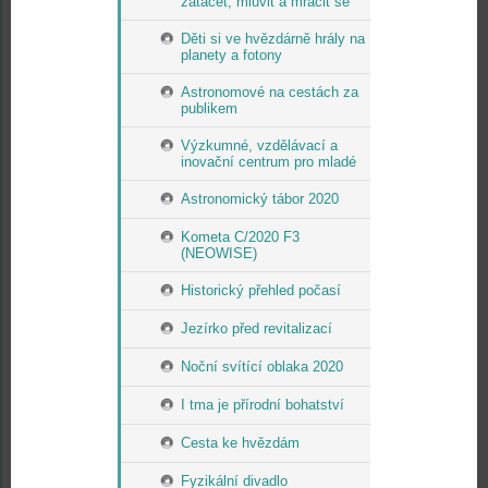
zatáčet, mluvit a mračit se
Děti si ve hvězdárně hrály na
planety a fotony
Astronomové na cestách za
publikem
Výzkumné, vzdělávací a
inovační centrum pro mladé
Astronomický tábor 2020
Kometa C/2020 F3
(NEOWISE)
Historický přehled počasí
Jezírko před revitalizací
Noční svítící oblaka 2020
I tma je přírodní bohatství
Cesta ke hvězdám
Fyzikální divadlo