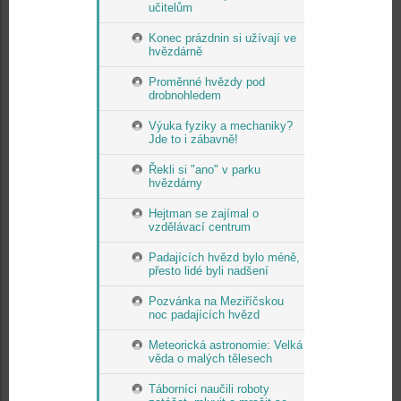
učitelům
Konec prázdnin si užívají ve
hvězdárně
Proměnné hvězdy pod
drobnohledem
Výuka fyziky a mechaniky?
Jde to i zábavně!
Řekli si "ano" v parku
hvězdárny
Hejtman se zajímal o
vzdělávací centrum
Padajících hvězd bylo méně,
přesto lidé byli nadšení
Pozvánka na Meziříčskou
noc padajících hvězd
Meteorická astronomie: Velká
věda o malých tělesech
Táborníci naučili roboty