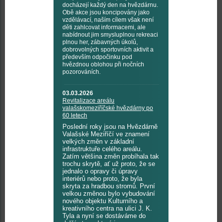
docházejí každý den na hvězdárnu.
Obě akce jsou koncipovány jako
vzdělávací, naším cílem však není
děti zahlcovat informacemi, ale
nabídnout jim smysluplnou rekreaci
plnou her, zábavných úkolů,
dobrovolných sportovních aktivit a
především odpočinku pod
hvězdnou oblohou při nočních
pozorováních.
03.03.2026
Revitalizace areálu
valašskomeziříčské hvězdárny po
60 letech
Poslední roky jsou na Hvězdárně
Valašské Meziříčí ve znamení
velkých změn v základní
infrastruktuře celého areálu.
Zatím většina změn probíhala tak
trochu skrytě, ať už proto, že se
jednalo o opravy či úpravy
interiérů nebo proto, že byla
skryta za hradbou stromů. První
velkou změnou bylo vybudování
nového objektu Kulturního a
kreativního centra na ulici J. K.
Tyla a nyní se dostáváme do