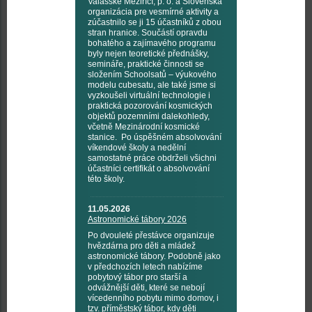
Valašské Meziříčí, p. o. a Slovenská
organizácia pre vesmírné aktivity a
zúčastnilo se ji 15 účastníků z obou
stran hranice. Součástí opravdu
bohatého a zajímavého programu
byly nejen teoretické přednášky,
semináře, praktické činnosti se
složením Schoolsatů – výukového
modelu cubesatu, ale také jsme si
vyzkoušeli virtuální technologie i
praktická pozorování kosmických
objektů pozemními dalekohledy,
včetně Mezinárodní kosmické
stanice. Po úspěšném absolvování
víkendové školy a nedělní
samostatné práce obdrželi všichni
účastníci certifikát o absolvování
této školy.
11.05.2026
Astronomické tábory 2026
Po dvouleté přestávce organizuje
hvězdárna pro děti a mládež
astronomické tábory. Podobně jako
v předchozích letech nabízíme
pobytový tábor pro starší a
odvážnější děti, které se nebojí
vícedenního pobytu mimo domov, i
tzv. příměstský tábor, kdy děti