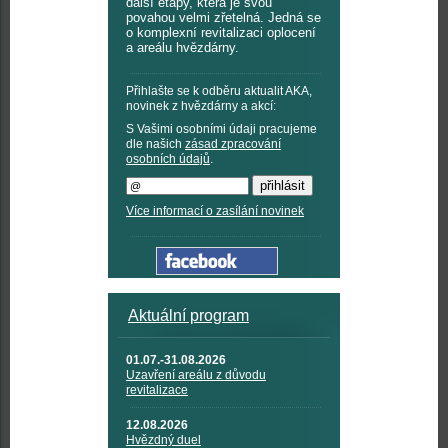
další etapy, která je svou
povahou velmi zřetelná. Jedná se
o komplexní revitalizaci oplocení
a areálu hvězdárny.
Přihlašte se k odběru aktualit AKA,
novinek z hvězdárny a akcí:
S Vašimi osobními údaji pracujeme
dle našich
zásad zpracování
osobních údajů
.
Více informací o zasílání novinek
Aktuální program
01.07.-31.08.2026
Uzavření areálu z důvodu
revitalizace
12.08.2026
Hvězdný duel