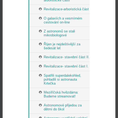
arboristické části
Revitalizace-arboristická část
O galaxiích a vesmírném
cestování on-line
Z astronomů se stali
mikrobiologové
Říjen je nejdeštivější za
šedesát let
Revitalizace- stavební část II.
Revitalizace- stavební část I.
Spatřili superdalekohled,
pohladili si astronauta
Krtečka
Meziříčská hvězdárna:
Budeme streamovat!
Astronomové přijedou za
dětmi do škol