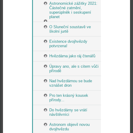
Astronomické zážitky 2021:
Částečné zatmění,
superúplněk i seskupení
planet
O Sluneční soustavě ve
školní jurtě
Existence dvojhvězdy
potvrzena!
Hvězdárna jako ráj čtenářů
Úpravy ano, ale s citem vůči
přírodě
Nad hvězdárnou se bude
vznášet dron
Pro ten krásný kousek
přírody...
Do hvězdárny se vrátí
návštěvníci
Astronom objevil novou
dvojhvězdu