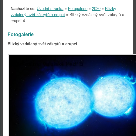
Nacházíte se:
Úvodní stránka
»
Fotogalerie
»
2020
»
Blízký
vzdálený svět zákrytů a erupcí
»
Blízký vzdálený svět zákrytů a
erupcí 4
Fotogalerie
Blízký vzdálený svět zákrytů a erupcí