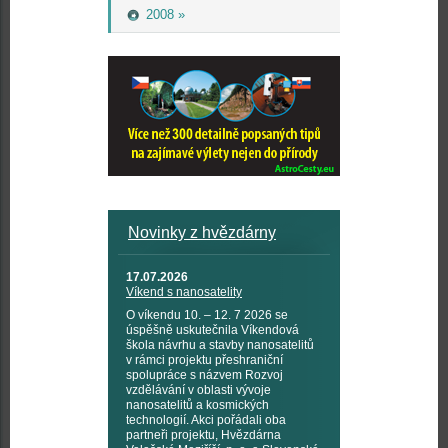
2008 »
Novinky z hvězdárny
17.07.2026
Víkend s nanosatelity
O víkendu 10. – 12. 7 2026 se
úspěšně uskutečnila Víkendová
škola návrhu a stavby nanosatelitů
v rámci projektu přeshraniční
spolupráce s názvem Rozvoj
vzdělávání v oblasti vývoje
nanosatelitů a kosmických
technologií. Akci pořádali oba
partneři projektu, Hvězdárna