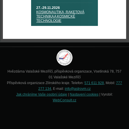
27.-29.11.2026
KOSMONAUTIKA, RAKETOVÁ
TECHNIKA A KOSMICKÉ
TECHNOLOGIE
Hvězdárna Valašské Meziříčí, příspěvková organizace, Vsetínská 78, 757
01 Valašské Meziříčí
Příspěvková organizace Zlínského kraje. Telefon:
571 611 928
, Mobil:
777
277 134
, E-mail:
info@astrovm.cz
Jak chráníme Vaše osobní údaje
|
Nastavení cookies
| Vyrobil:
WebConsult.cz