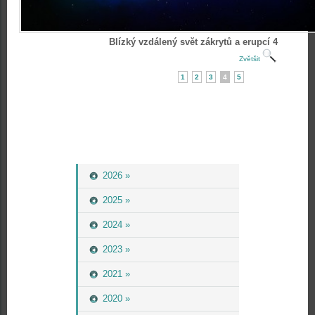
Blízký vzdálený svět zákrytů a erupcí 4
Zvětšit
1
2
3
4
5
2026 »
2025 »
2024 »
2023 »
2021 »
2020 »