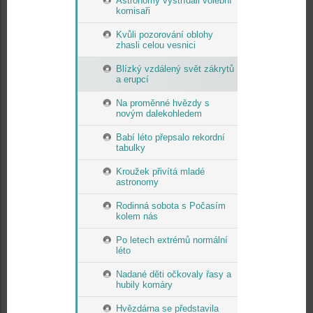
Astronomy vystřídali volební
komisaři
Kvůli pozorování oblohy
zhasli celou vesnici
Blízký vzdálený svět zákrytů
a erupcí
Na proměnné hvězdy s
novým dalekohledem
Babí léto přepsalo rekordní
tabulky
Kroužek přivítá mladé
astronomy
Rodinná sobota s Počasím
kolem nás
Po letech extrémů normální
léto
Nadané děti očkovaly řasy a
hubily komáry
Hvězdárna se představila