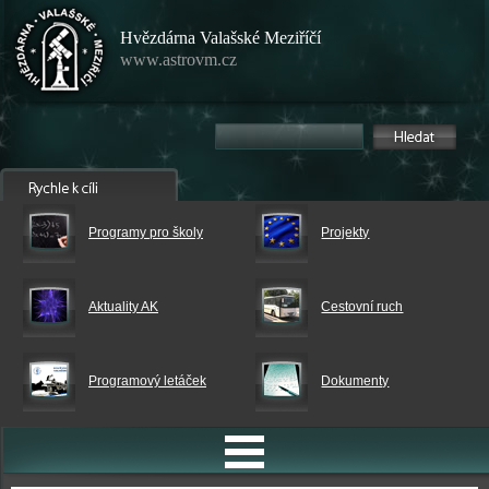
Hvězdárna Valašské Meziříčí
www.astrovm.cz
Programy pro školy
Projekty
Aktuality AK
Cestovní ruch
Programový letáček
Dokumenty