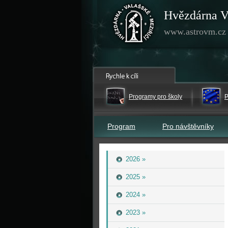
Hvězdárna V
www.astrovm.cz
Programy pro školy
P
Program
Pro návštěvníky
2026 »
2025 »
2024 »
2023 »