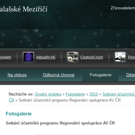
alašské Meziříčí
Zřizovatelem
rojekty
Aktuality AK
Cestovní ruch
Pro
Na obloze
Odborná činnost
Fotogalerie
Dět
Nacházíte se:
Úvodní stránka
»
Fotogalerie
»
2016
»
Setkání účastníků
ČR
»
Setkání účastníků programu Regionální spolupráce AV ČR
Fotogalerie
Setkání účastníků programu Regionální spolupráce AV ČR