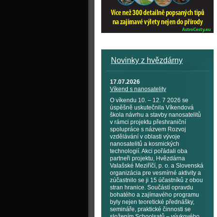
Novinky z hvězdárny
17.07.2026
Víkend s nanosatelity
O víkendu 10. – 12. 7 2026 se
úspěšně uskutečnila Víkendová
škola návrhu a stavby nanosatelitů
v rámci projektu přeshraniční
spolupráce s názvem Rozvoj
vzdělávání v oblasti vývoje
nanosatelitů a kosmických
technologií. Akci pořádali oba
partneři projektu, Hvězdárna
Valašské Meziříčí, p. o. a Slovenská
organizácia pre vesmírné aktivity a
zúčastnilo se ji 15 účastníků z obou
stran hranice. Součástí opravdu
bohatého a zajímavého programu
byly nejen teoretické přednášky,
semináře, praktické činnosti se
složením Schoolsatů – výukového