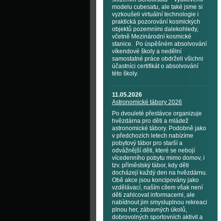
modelu cubesatu, ale také jsme si
vyzkoušeli virtuální technologie i
praktická pozorování kosmických
objektů pozemními dalekohledy,
včetně Mezinárodní kosmické
stanice. Po úspěšném absolvování
víkendové školy a nedělní
samostatné práce obdrželi všichni
účastníci certifikát o absolvování
této školy.
11.05.2026
Astronomické tábory 2026
Po dvouleté přestávce organizuje
hvězdárna pro děti a mládež
astronomické tábory. Podobně jako
v předchozích letech nabízíme
pobytový tábor pro starší a
odvážnější děti, které se nebojí
vícedenního pobytu mimo domov, i
tzv. příměstský tábor, kdy děti
docházejí každý den na hvězdárnu.
Obě akce jsou koncipovány jako
vzdělávací, naším cílem však není
děti zahlcovat informacemi, ale
nabídnout jim smysluplnou rekreaci
plnou her, zábavných úkolů,
dobrovolných sportovních aktivit a