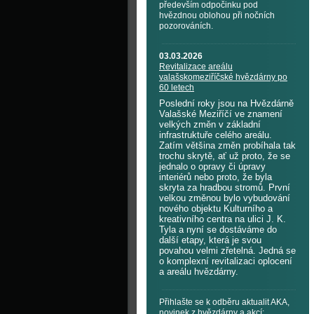
především odpočinku pod
hvězdnou oblohou při nočních
pozorováních.
03.03.2026
Revitalizace areálu
valašskomeziříčské hvězdárny po
60 letech
Poslední roky jsou na Hvězdárně
Valašské Meziříčí ve znamení
velkých změn v základní
infrastruktuře celého areálu.
Zatím většina změn probíhala tak
trochu skrytě, ať už proto, že se
jednalo o opravy či úpravy
interiérů nebo proto, že byla
skryta za hradbou stromů. První
velkou změnou bylo vybudování
nového objektu Kulturního a
kreativního centra na ulici J. K.
Tyla a nyní se dostáváme do
další etapy, která je svou
povahou velmi zřetelná. Jedná se
o komplexní revitalizaci oplocení
a areálu hvězdárny.
Přihlašte se k odběru aktualit AKA,
novinek z hvězdárny a akcí: