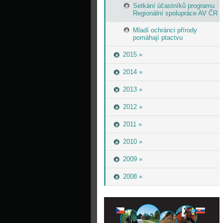
Setkání účastníků programu
Regionální spolupráce AV ČR
Mladí ochránci přírody
pomáhají ptactvu
2015 »
2014 »
2013 »
2012 »
2011 »
2010 »
2009 »
2008 »