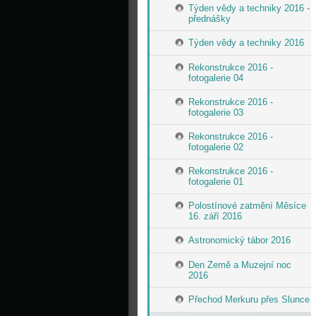
Týden vědy a techniky 2016 -
přednášky
Týden vědy a techniky 2016
Rekonstrukce 2016 -
fotogalerie 04
Rekonstrukce 2016 -
fotogalerie 03
Rekonstrukce 2016 -
fotogalerie 02
Rekonstrukce 2016 -
fotogalerie 01
Polostínové zatmění Měsíce
16. září 2016
Astronomický tábor 2016
Den Země a Muzejní noc
2016
Přechod Merkuru přes Slunce