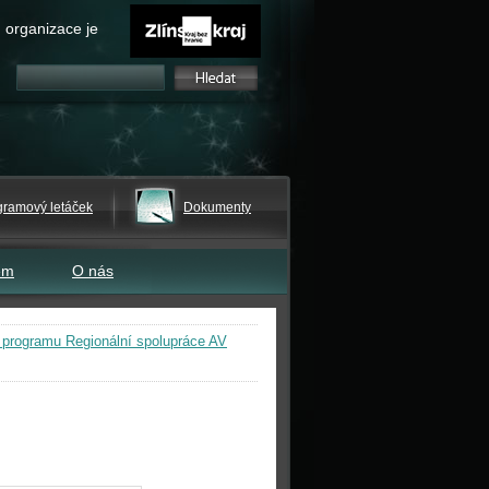
 organizace je
gramový letáček
Dokumenty
em
O nás
 programu Regionální spolupráce AV