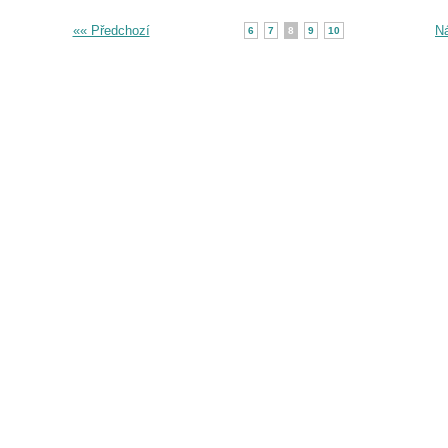
«« Předchozí
Ná
6
7
8
9
10