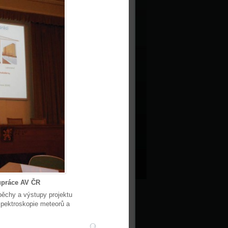
upráce AV ČR
pěchy a výstupy projektu
pektroskopie meteorů a