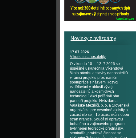
Novinky z hvězdárny
17.07.2026
Víkend s nanosatelity
O víkendu 10. – 12. 7 2026 se
úspěšně uskutečnila Víkendová
škola návrhu a stavby nanosatelitů
v rámci projektu přeshraniční
spolupráce s názvem Rozvoj
vzdělávání v oblasti vývoje
nanosatelitů a kosmických
technologií. Akci pořádali oba
partneři projektu, Hvězdárna
Valašské Meziříčí, p. o. a Slovenská
organizácia pre vesmírné aktivity a
zúčastnilo se ji 15 účastníků z obou
stran hranice. Součástí opravdu
bohatého a zajímavého programu
byly nejen teoretické přednášky,
semináře, praktické činnosti se
složením Schoolsatů – výukového