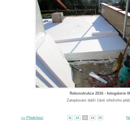
Rekonstrukce 2016 - fotogalerie 0
Zateplování další části střešního pláš
«« Předchozí
Ná
11
12
13
14
15