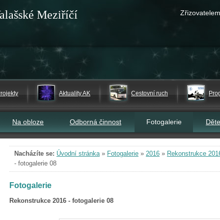
alašské Meziříčí
Zřizovatelem
rojekty
Aktuality AK
Cestovní ruch
Pro
Na obloze
Odborná činnost
Fotogalerie
Dět
Nacházíte se:
Úvodní stránka
»
Fotogalerie
»
2016
»
Rekonstrukce 2016 
- fotogalerie 08
Fotogalerie
Rekonstrukce 2016 - fotogalerie 08