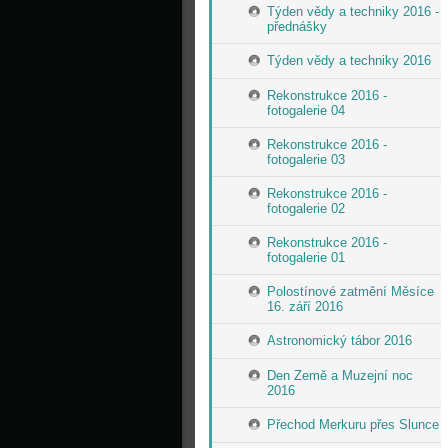
Týden vědy a techniky 2016 -
přednášky
Týden vědy a techniky 2016
Rekonstrukce 2016 -
fotogalerie 04
Rekonstrukce 2016 -
fotogalerie 03
Rekonstrukce 2016 -
fotogalerie 02
Rekonstrukce 2016 -
fotogalerie 01
Polostínové zatmění Měsíce
16. září 2016
Astronomický tábor 2016
Den Země a Muzejní noc
2016
Přechod Merkuru přes Slunce