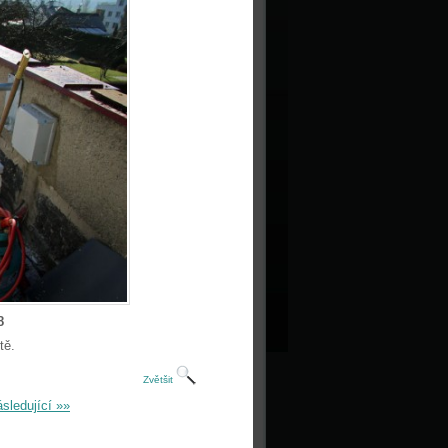
8
tě.
Zvětšit
sledující »»