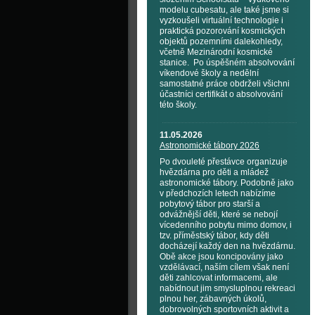
modelu cubesatu, ale také jsme si
vyzkoušeli virtuální technologie i
praktická pozorování kosmických
objektů pozemními dalekohledy,
včetně Mezinárodní kosmické
stanice. Po úspěšném absolvování
víkendové školy a nedělní
samostatné práce obdrželi všichni
účastníci certifikát o absolvování
této školy.
11.05.2026
Astronomické tábory 2026
Po dvouleté přestávce organizuje
hvězdárna pro děti a mládež
astronomické tábory. Podobně jako
v předchozích letech nabízíme
pobytový tábor pro starší a
odvážnější děti, které se nebojí
vícedenního pobytu mimo domov, i
tzv. příměstský tábor, kdy děti
docházejí každý den na hvězdárnu.
Obě akce jsou koncipovány jako
vzdělávací, naším cílem však není
děti zahlcovat informacemi, ale
nabídnout jim smysluplnou rekreaci
plnou her, zábavných úkolů,
dobrovolných sportovních aktivit a