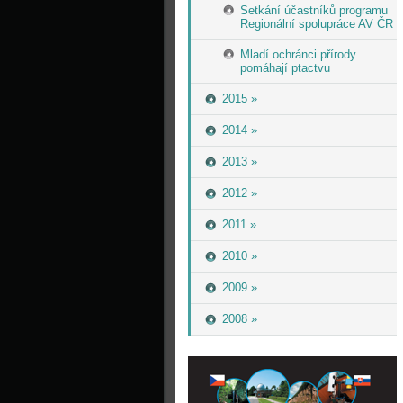
Setkání účastníků programu
Regionální spolupráce AV ČR
Mladí ochránci přírody
pomáhají ptactvu
2015 »
2014 »
2013 »
2012 »
2011 »
2010 »
2009 »
2008 »