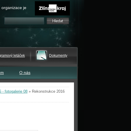
 organizace je
gramový letáček
Dokumenty
em
O nás
- fotogalerie 08
»
Rekonstrukce 2016