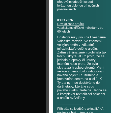
především odpočinku pod
hvězdnou oblohou při nočních
pozorováních.
03.03.2026
Revitalizace areálu
valašskomeziříčské hvězdárny po
60 letech
Poslední roky jsou na Hvězdárně
Valašské Meziříčí ve znamení
velkých změn v základní
infrastruktuře celého areálu.
Zatím většina změn probíhala tak
trochu skrytě, ať už proto, že se
jednalo o opravy či úpravy
interiérů nebo proto, že byla
skryta za hradbou stromů. První
velkou změnou bylo vybudování
nového objektu Kulturního a
kreativního centra na ulici J. K.
Tyla a nyní se dostáváme do
další etapy, která je svou
povahou velmi zřetelná. Jedná se
o komplexní revitalizaci oplocení
a areálu hvězdárny.
Přihlašte se k odběru aktualit AKA,
novinek z hvězdárny a akcí: