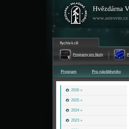
Hvězdárna V
www.astrovm.cz
Programy pro školy
P
Program
Pro návštěvníky
2026 »
2025 »
2024 »
2023 »