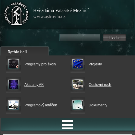
Hvězdárna Valašské Meziříčí
www.astrovm.cz
Programy pro školy
Projekty
Aktuality AK
Cestovní ruch
Programový letáček
Dokumenty