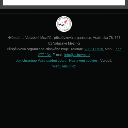
Hvězdárna Valašské Meziříčí, příspěvková organizace, Vsetínská 78, 757
01 Valašské Meziříčí
Příspěvková organizace Zlínského kraje. Telefon:
571 611 928
, Mobil:
777
277 134
, E-mail:
info@astrovm.cz
Jak chráníme Vaše osobní údaje
|
Nastavení cookies
| Vyrobil:
WebConsult.cz