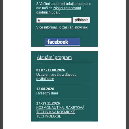
S Vašimi osobními údaji pracujeme
dle našich
zásad zpracování
osobních údajů
.
Více informací o zasílání novinek
Aktuální program
01.07.-31.08.2026
Uzavření areálu z důvodu
revitalizace
12.08.2026
Hvězdný duel
27.-29.11.2026
KOSMONAUTIKA, RAKETOVÁ
TECHNIKA A KOSMICKÉ
TECHNOLOGIE