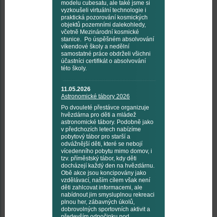
modelu cubesatu, ale také jsme si
vyzkoušeli virtuální technologie i
praktická pozorování kosmických
objektů pozemními dalekohledy,
včetně Mezinárodní kosmické
stanice. Po úspěšném absolvování
víkendové školy a nedělní
samostatné práce obdrželi všichni
účastníci certifikát o absolvování
této školy.
11.05.2026
Astronomické tábory 2026
Po dvouleté přestávce organizuje
hvězdárna pro děti a mládež
astronomické tábory. Podobně jako
v předchozích letech nabízíme
pobytový tábor pro starší a
odvážnější děti, které se nebojí
vícedenního pobytu mimo domov, i
tzv. příměstský tábor, kdy děti
docházejí každý den na hvězdárnu.
Obě akce jsou koncipovány jako
vzdělávací, naším cílem však není
děti zahlcovat informacemi, ale
nabídnout jim smysluplnou rekreaci
plnou her, zábavných úkolů,
dobrovolných sportovních aktivit a
především odpočinku pod