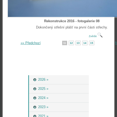
Rekonstrukce 2016 - fotogalerie 08
Dokončený střešní plášť na první části střechy.
Zvětšit
«« Předchozí
N
11
12
13
14
15
2026 »
2025 »
2024 »
2023 »
2021 »