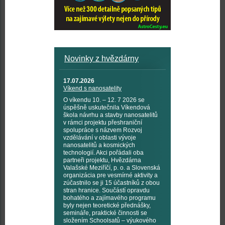
Novinky z hvězdárny
17.07.2026
Víkend s nanosatelity
O víkendu 10. – 12. 7 2026 se
úspěšně uskutečnila Víkendová
škola návrhu a stavby nanosatelitů
v rámci projektu přeshraniční
spolupráce s názvem Rozvoj
vzdělávání v oblasti vývoje
nanosatelitů a kosmických
technologií. Akci pořádali oba
partneři projektu, Hvězdárna
Valašské Meziříčí, p. o. a Slovenská
organizácia pre vesmírné aktivity a
zúčastnilo se ji 15 účastníků z obou
stran hranice. Součástí opravdu
bohatého a zajímavého programu
byly nejen teoretické přednášky,
semináře, praktické činnosti se
složením Schoolsatů – výukového