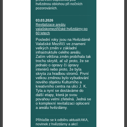
hvězdnou oblohou při nočních
pozorováních.
03.03.2026
Revitalizace areálu
valašskomeziříčské hvězdárny po
60 letech
Poslední roky jsou na Hvězdárně
Valašské Meziříčí ve znamení
velkých změn v základní
infrastruktuře celého areálu.
Zatím většina změn probíhala tak
trochu skrytě, ať už proto, že se
jednalo o opravy či úpravy
interiérů nebo proto, že byla
skryta za hradbou stromů. První
velkou změnou bylo vybudování
nového objektu Kulturního a
kreativního centra na ulici J. K.
Tyla a nyní se dostáváme do
další etapy, která je svou
povahou velmi zřetelná. Jedná se
o komplexní revitalizaci oplocení
a areálu hvězdárny.
Přihlašte se k odběru aktualit AKA,
novinek z hvězdárny a akcí: